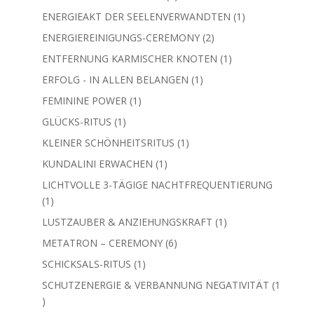
Produkt
1
ENERGIEAKT DER SEELENVERWANDTEN
1
Produkt
2
ENERGIEREINIGUNGS-CEREMONY
2
Produkte
1
ENTFERNUNG KARMISCHER KNOTEN
1
Produkt
1
ERFOLG - IN ALLEN BELANGEN
1
Produkt
1
FEMININE POWER
1
Produkt
1
GLÜCKS-RITUS
1
Produkt
1
KLEINER SCHÖNHEITSRITUS
1
Produkt
1
KUNDALINI ERWACHEN
1
Produkt
LICHTVOLLE 3-TÄGIGE NACHTFREQUENTIERUNG
1
1
Produkt
1
LUSTZAUBER & ANZIEHUNGSKRAFT
1
Produkt
6
METATRON – CEREMONY
6
Produkte
1
SCHICKSALS-RITUS
1
Produkt
SCHUTZENERGIE & VERBANNUNG NEGATIVITÄT
1
1