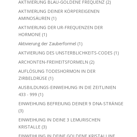
2
AKTIVIERUNG BLAU-GOLDENE FREQUENZ
2
Produkte
AKTIVIERUNG DEINER KÖRPEREIGENEN
1
AMINOSÄUREN
1
Produkt
AKTIVIERUNG DER UR-FREQUENZEN DER
1
HORMONE
1
Produkt
1
Aktivierung der Zauberformel
1
Produkt
1
AKTVIERUNG DES UNSTERBLICHKEITS-CODES
1
Produkt
2
ARCHONTEN-FREIHEITSFORMELN
2
Produkte
AUFLÖSUNG TODESHORMON IN DER
1
ZIRBELDRÜSE
1
Produkt
AUSBILDUNGS-EINWEIHUNG IN DIE ZEITLINIEN
1
433 - 999
1
Produkt
EINWEIHUNG BEFREIUNG DEINER 9 DNA-STRÄNGE
3
3
Produkte
EINWEIHUNG IN DEINE 3 LEMURISCHEN
3
KRISTALLE
3
Produkte
EINWEIHUNG IN DEINE GOLDENE KRISTALLINE