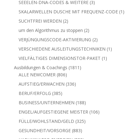
3
SEEELEN-DNA-CODES & WEITERE
3
Produkte
1
SKALARWELLEN DUSCHE MIT FREQUENZ-CODE
1
Produkt
2
SUCHTFREI WERDEN
2
Produkte
2
um den Algorithmus zu stoppen
2
Produkte
2
VERJÜNGUNGSCODE-AKTIVIERUNG
2
Produkte
1
VERSCHIEDENE AUSLEITUNGSTECHNIKEN
1
Produkt
1
VIELFÄLTIGES DIMENSIONSTOR-PAKET
1
Produkt
1811
Ausbildungen & Coachings
1811
806
Produkte
ALLE NEWCOMER
806
Produkte
336
AUFSTIEG/ERWACHEN
336
Produkte
385
BERUF/ERFOLG
385
Produkte
188
BUSINESS/UNTERNEHMEN
188
Produkte
106
ENGEL/AUFGESTIEGENE MEISTER
106
Produkte
325
FÜLLE/WOHLSTAND/GELD
325
Produkte
883
GESUNDHEIT/VORSORGE
883
Produkte