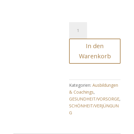
Schönheitssteigerungsessenz
(innere
und
In den
äußere
Schönheit)
Warenkorb
Menge
Kategorien:
Ausbildungen
& Coachings
,
GESUNDHEIT/VORSORGE
,
SCHÖNHEIT/VERJÜNGUN
G