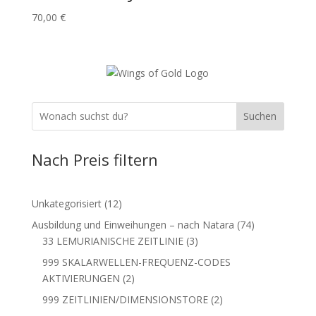
70,00
€
Suchen
Nach Preis filtern
12
Unkategorisiert
12
Produkte
74
Ausbildung und Einweihungen – nach Natara
74
3
Produkte
33 LEMURIANISCHE ZEITLINIE
3
Produkte
999 SKALARWELLEN-FREQUENZ-CODES
2
AKTIVIERUNGEN
2
Produkte
2
999 ZEITLINIEN/DIMENSIONSTORE
2
Produkte