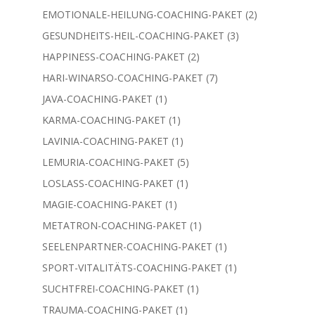
Produkte
2
EMOTIONALE-HEILUNG-COACHING-PAKET
2
Produkte
3
GESUNDHEITS-HEIL-COACHING-PAKET
3
Produkte
2
HAPPINESS-COACHING-PAKET
2
Produkte
7
HARI-WINARSO-COACHING-PAKET
7
Produkte
1
JAVA-COACHING-PAKET
1
Produkt
1
KARMA-COACHING-PAKET
1
Produkt
1
LAVINIA-COACHING-PAKET
1
Produkt
5
LEMURIA-COACHING-PAKET
5
Produkte
1
LOSLASS-COACHING-PAKET
1
Produkt
1
MAGIE-COACHING-PAKET
1
Produkt
1
METATRON-COACHING-PAKET
1
Produkt
1
SEELENPARTNER-COACHING-PAKET
1
Produkt
1
SPORT-VITALITÄTS-COACHING-PAKET
1
Produkt
1
SUCHTFREI-COACHING-PAKET
1
Produkt
1
TRAUMA-COACHING-PAKET
1