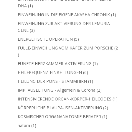
1
DNA
1
Produkt
1
EINWEIHUNG IN DIE EIGENE AKASHA CHRONIK
1
Produkt
EINWEIHUNG ZUR AKTIVIERUNG DER LEMURIA-
3
GENE
3
Produkte
5
ENERGETISCHE OPERATION
5
Produkte
FÜLLE-EINWEIHUNG VOM KÄFER ZUM PORSCHE
2
2
Produkte
1
FÜNFTE HERZKAMMER-AKTIVIERUNG
1
Produkt
6
HEILFREQUENZ-EINBETTUNGEN
6
Produkte
1
HEILUNG DER PONS - STAMMHIRN
1
Produkt
2
IMPFAUSLEITUNG - Allgemein & Corona
2
Produkte
1
INTENSIVIERENDE ORGAN-KÖRPER-HEILCODES
1
Produkt
2
KÖRPERLICHE BLAUPAUSEN-AKTIVIERUNG
2
Produkte
1
KOSMISCHER ORGANANATOMIE BERATER
1
Produkt
1
natara
1
Produkt