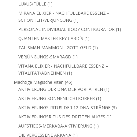
1
LUXUS/FÜLLE
1
Produkt
MIRANA ELIXIER - NACHFÜLLBARE ESSENZ –
1
SCHÖNHEIT/VERJÜNGUNG
1
Produkt
1
PERSONAL INDIVIDUAL BODY CONFIGURATOR
1
Produkt
1
QUANTEN MASTER KEY CARD ́S
1
Produkt
1
TALISMAN MAMMON - GOTT-GELD
1
Produkt
1
VERJÜNGUNGS-SMARAGD
1
Produkt
VITANA ELIXIER - NACHFÜLLBARE ESSENZ –
1
VITALITÄT/ABNEHMEN
1
Produkt
46
Mächtige Magische Riten
46
Produkte
1
AKTIVIERUNG DER DNA DER VORFAHREN
1
Produkt
1
AKTIVIERUNG SONNENLICHTKÖRPER
1
Produkt
3
AKTIVIERUNGS-RITUS DER 12 DNA-STRÄNGE
3
Produkte
1
AKTIVIERUNGSRITUS DES DRITTEN AUGES
1
Produkt
1
AUFSTIEGS-MERKABA-AKTIVIERUNG
1
Produkt
1
DIE VERGESSENE ARKANA
1