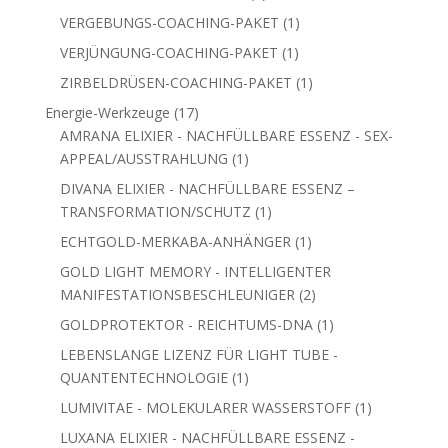
Produkt
1
VERGEBUNGS-COACHING-PAKET
1
Produkt
1
VERJÜNGUNG-COACHING-PAKET
1
Produkt
1
ZIRBELDRÜSEN-COACHING-PAKET
1
Produkt
17
Energie-Werkzeuge
17
Produkte
AMRANA ELIXIER - NACHFÜLLBARE ESSENZ - SEX-
1
APPEAL/AUSSTRAHLUNG
1
Produkt
DIVANA ELIXIER - NACHFÜLLBARE ESSENZ –
1
TRANSFORMATION/SCHUTZ
1
Produkt
1
ECHTGOLD-MERKABA-ANHÄNGER
1
Produkt
GOLD LIGHT MEMORY - INTELLIGENTER
2
MANIFESTATIONSBESCHLEUNIGER
2
Produkte
1
GOLDPROTEKTOR - REICHTUMS-DNA
1
Produkt
LEBENSLANGE LIZENZ FÜR LIGHT TUBE -
1
QUANTENTECHNOLOGIE
1
Produkt
1
LUMIVITAE - MOLEKULARER WASSERSTOFF
1
Produkt
LUXANA ELIXIER - NACHFÜLLBARE ESSENZ -