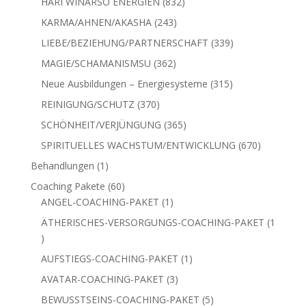
832
HARI WINARSO ENERGIEN
832
Produkte
243
KARMA/AHNEN/AKASHA
243
Produkte
339
LIEBE/BEZIEHUNG/PARTNERSCHAFT
339
Produkte
362
MAGIE/SCHAMANISMSU
362
Produkte
315
Neue Ausbildungen – Energiesysteme
315
Produkte
370
REINIGUNG/SCHUTZ
370
Produkte
365
SCHÖNHEIT/VERJÜNGUNG
365
Produkte
670
SPIRITUELLES WACHSTUM/ENTWICKLUNG
670
Produkte
1
Behandlungen
1
Produkt
60
Coaching Pakete
60
Produkte
1
ANGEL-COACHING-PAKET
1
Produkt
ÄTHERISCHES-VERSORGUNGS-COACHING-PAKET
1
1
Produkt
1
AUFSTIEGS-COACHING-PAKET
1
Produkt
3
AVATAR-COACHING-PAKET
3
Produkte
5
BEWUSSTSEINS-COACHING-PAKET
5