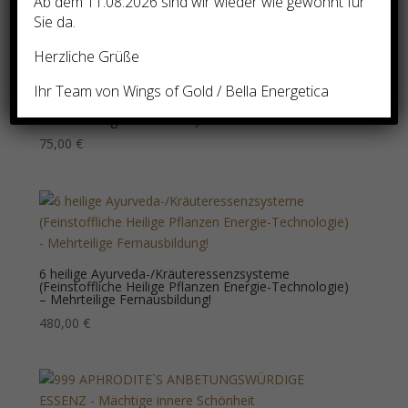
Ab dem 11.08.2026 sind wir wieder wie gewohnt für
Sie da.
Herzliche Grüße
Ihr Team von Wings of Gold / Bella Energetica
5D SERAPHIM AUFSTIEGSWELLEN (Vielfältige
Hochschwingende Vorteile)
75,00
€
6 heilige Ayurveda-/Kräuteressenzsysteme
(Feinstoffliche Heilige Pflanzen Energie-Technologie)
– Mehrteilige Fernausbildung!
480,00
€