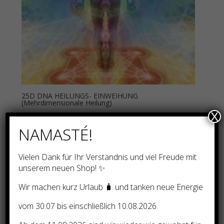
25D DNA HEILUNGS- EINWEIHUNG
(Mehrdimensionale Heilung)
X
130,00
€
NAMASTÉ!
Vielen Dank für Ihr Verständnis und viel Freude mit
unserem neuen Shop! ✨
Wir machen kurz Urlaub 🧳 und tanken neue Energie
vom 30.07 bis einschließlich 10.08.2026.