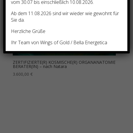
vom 30.07 bis einschließlich 10.08.2026.
Ab dem 11.08.2026 sind wir wieder wie gewohnt für
Sie da.
Herzliche Grüße
Ihr Team von Wings of Gold / Bella Energetica
ZERTIFIZIERTE(R) KOSMISCHE(R) ORGANANATOMIE
BERATER(IN) – nach Natara
3.600,00
€