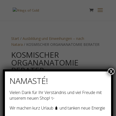
Start
/
Ausbildung und Einweihungen – nach
Natara
/ KOSMISCHER ORGANANATOMIE BERATER
KOSMISCHER
ORGANANATOMIE
BERATER
X
NAMASTÉ!
Einzelnes Ergebnis wird angezeigt
Vielen Dank für Ihr Verständnis und viel Freude mit
unserem neuen Shop! ✨
Wir machen kurz Urlaub 🧳 und tanken neue Energie