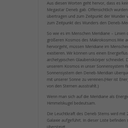
Aus diesen Worten geht hervor, dass es kei
Megastar Deneb gab. Offensichtlich wurde
übertragen und zum Zeitpunkt der Wunder v
zum Zeitpunkt des Wunders den Deneb-Meri
So wie es im Menschen Meridiane – Linien de
größeren Kosmos des Makrokosmos.Wie aus
hervorgeht, müssen Meridiane im Mensche
existieren. Wir können uns einen Energieflu
archetypischen Glaubenskörper schneidet. D
unserem Kosmos in unser Sonnensystem flie
Sonnensystem den Deneb-Meridian überquert
mit unserer Sonne zu vereinen.(Hier ist Energ
von den Sternen ausstrahlt.)
Wenn man sich auf die Meridiane als Energie
Himmelskugel bedeutsam.
Die Leuchtkraft des Deneb Sterns wird mit 2
Galaxie aufgeführt. In dieser Liste befinde
übersteigt.