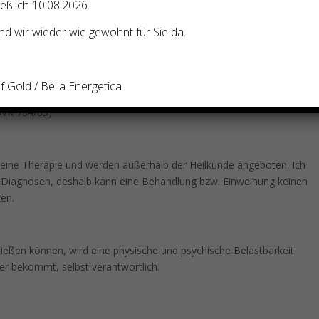
ießlich 10.08.2026.
d wir wieder wie gewohnt für Sie da.
ilpraktikerschein erlaubt. Am 2. März 2004 hat das
ieden:
 Gold / Bella Energetica
 durch Handauflegen aktiviert und dabei keine Diagnosen stellt,
1BVR 784/03)
eine Therapie und werden außerhalb der Heilkunde angeboten. Ich
e Diagnosen, deshalb kann eine Behandlung bzw. Einweihung keinen
zen.
ließen können, wird eine physische und psychische Belastbarkeit
e er bekommt, selbst verantwortlich.