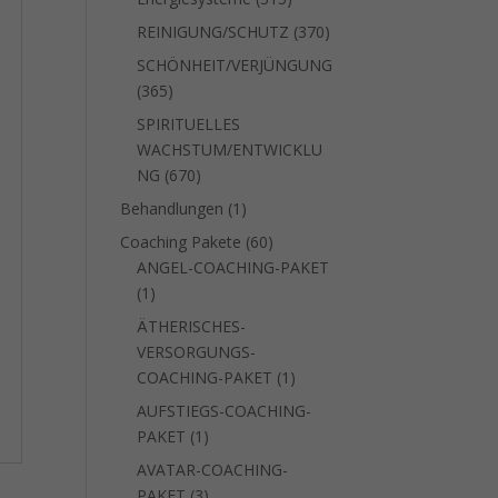
Produkte
370
REINIGUNG/SCHUTZ
370
Produkte
SCHÖNHEIT/VERJÜNGUNG
365
365
Produkte
SPIRITUELLES
WACHSTUM/ENTWICKLU
670
NG
670
Produkte
1
Behandlungen
1
Produkt
60
Coaching Pakete
60
Produkte
ANGEL-COACHING-PAKET
1
1
Produkt
ÄTHERISCHES-
VERSORGUNGS-
1
COACHING-PAKET
1
Produkt
AUFSTIEGS-COACHING-
1
PAKET
1
Produkt
AVATAR-COACHING-
3
PAKET
3