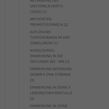
AKTVIERUNG DES
UNSTERBLICHKEITS-
1
CODES
1
Produkt
ARCHONTEN-
2
FREIHEITSFORMELN
2
Produkte
AUFLÖSUNG
TODESHORMON IN DER
1
ZIRBELDRÜSE
1
Produkt
AUSBILDUNGS-
EINWEIHUNG IN DIE
1
ZEITLINIEN 433 - 999
1
Produkt
EINWEIHUNG BEFREIUNG
DEINER 9 DNA-STRÄNGE
3
3
Produkte
EINWEIHUNG IN DEINE 3
LEMURISCHEN KRISTALLE
3
3
Produkte
EINWEIHUNG IN DEINE