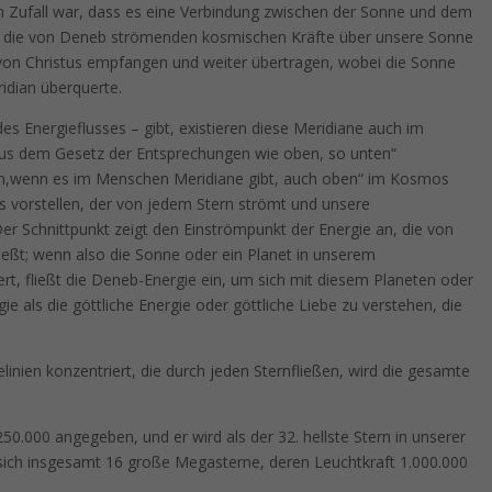
n Zufall war, dass es eine Verbindung zwischen der Sonne und dem
n die von Deneb strömenden kosmischen Kräfte über unsere Sonne
on Christus empfangen und weiter übertragen, wobei die Sonne
dian überquerte.
s Energieflusses – gibt, existieren diese Meridiane auch im
 dem Gesetz der Entsprechungen wie oben, so unten“
n,wenn es im Menschen Meridiane gibt, auch oben“ im Kosmos
ss vorstellen, der von jedem Stern strömt und unsere
er Schnittpunkt zeigt den Einströmpunkt der Energie an, die von
ßt; wenn also die Sonne oder ein Planet in unserem
, fließt die Deneb-Energie ein, um sich mit diesem Planeten oder
ie als die göttliche Energie oder göttliche Liebe zu verstehen, die
linien konzentriert, die durch jeden Sternfließen, wird die gesamte
50.000 angegeben, und er wird als der 32. hellste Stern in unserer
n sich insgesamt 16 große Megasterne, deren Leuchtkraft 1.000.000