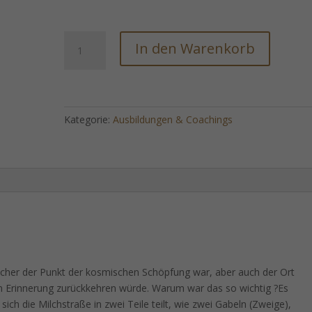
Coaching/Ausbildung:
In den Warenkorb
Neue
Prosonodo
Sterne
Einweihungen
(Kosmische
Kategorie:
Ausbildungen & Coachings
Meridian-
Einweihung)
-
Ferneinweihung!
Menge
lcher der Punkt der kosmischen Schöpfung war, aber auch der Ort
 in Erinnerung zurückkehren würde. Warum war das so wichtig ?Es
sich die Milchstraße in zwei Teile teilt, wie zwei Gabeln (Zweige),