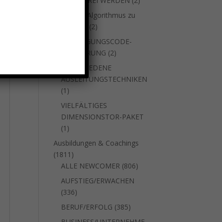
SUCHTFREI WERDEN
2
Produkte
um den Algorithmus zu
2
stoppen
2
Produkte
VERJÜNGUNGSCODE-
2
AKTIVIERUNG
2
Produkte
VERSCHIEDENE
AUSLEITUNGSTECHNIKEN
1
1
Produkt
VIELFÄLTIGES
DIMENSIONSTOR-PAKET
1
1
Produkt
Ausbildungen & Coachings
1811
1811
Produkte
806
ALLE NEWCOMER
806
Produkte
AUFSTIEG/ERWACHEN
336
336
Produkte
385
BERUF/ERFOLG
385
Produkte
BUSINESS/UNTERNEHME