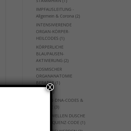
1
STAMMHIRN
1
Produkt
IMPFAUSLEITUNG -
2
Allgemein & Corona
2
Produkte
INTENSIVIERENDE
ORGAN-KÖRPER-
1
HEILCODES
1
Produkt
KÖRPERLICHE
BLAUPAUSEN-
2
AKTIVIERUNG
2
Produkte
KOSMISCHER
ORGANANATOMIE
1
BERATER
1
X
Produkt
1
natara
1
Produkt
SEEELEN-DNA-CODES &
3
WEITERE
3
Produkte
SKALARWELLEN DUSCHE
1
MIT FREQUENZ-CODE
1
Produkt
2