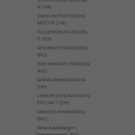
188
N
188
Produkte
ENGEL/AUFGESTIEGENE
106
MEISTER
106
Produkte
FÜLLE/WOHLSTAND/GEL
325
D
325
Produkte
GESUNDHEIT/VORSORGE
883
883
Produkte
HARI WINARSO ENERGIEN
832
832
Produkte
KARMA/AHNEN/AKASHA
243
243
Produkte
LIEBE/BEZIEHUNG/PARTN
339
ERSCHAFT
339
Produkte
MAGIE/SCHAMANISMSU
362
362
Produkte
Neue Ausbildungen –
315
Energiesysteme
315