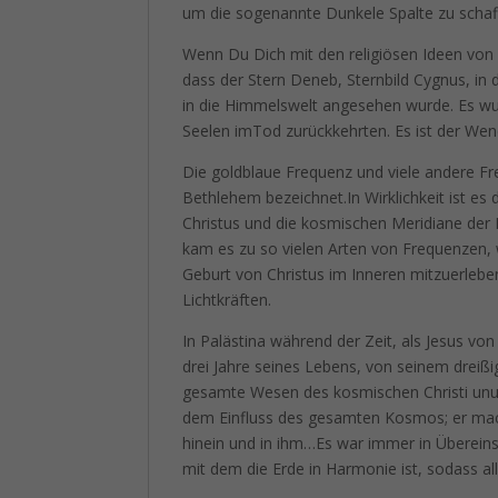
um die sogenannte Dunkele Spalte zu schaff
Wenn Du Dich mit den religiösen Ideen von Ku
dass der Stern Deneb, Sternbild Cygnus, in d
in die Himmelswelt angesehen wurde. Es wu
Seelen imTod zurückkehrten. Es ist der Wen
Die goldblaue Frequenz und viele andere Fr
Bethlehem bezeichnet.In Wirklichkeit ist es
Christus und die kosmischen Meridiane der
kam es zu so vielen Arten von Frequenzen, 
Geburt von Christus im Inneren mitzuerlebe
Lichtkräften.
In Palästina während der Zeit, als Jesus vo
drei Jahre seines Lebens, von seinem dreißi
gesamte Wesen des kosmischen Christi ununt
dem Einfluss des gesamten Kosmos; er mach
hinein und in ihm…Es war immer in Überei
mit dem die Erde in Harmonie ist, sodass all