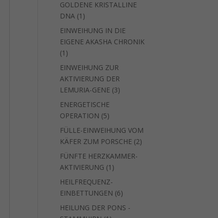
GOLDENE KRISTALLINE
1
DNA
1
Produkt
EINWEIHUNG IN DIE
EIGENE AKASHA CHRONIK
1
1
Produkt
EINWEIHUNG ZUR
AKTIVIERUNG DER
3
LEMURIA-GENE
3
Produkte
ENERGETISCHE
5
OPERATION
5
Produkte
FÜLLE-EINWEIHUNG VOM
2
KÄFER ZUM PORSCHE
2
Produkte
FÜNFTE HERZKAMMER-
1
AKTIVIERUNG
1
Produkt
HEILFREQUENZ-
6
EINBETTUNGEN
6
Produkte
HEILUNG DER PONS -