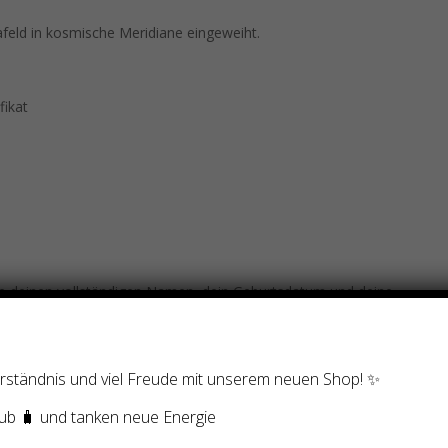
feld in kosmische Meridiane eingeweiht.
fikat
e deinen vollständigen Namen, dein Geburtsdatum und deine
 wird aktiviert und es kommt ein Mailing mit Abruf-Informationen
ung kommt das personalisierte Zertifikat via Mailing.
Verständnis und viel Freude mit unserem neuen Shop! ✨
ub 🧳 und tanken neue Energie