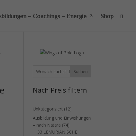
sbildungen – Coachings – Energie
Shop
-
Suchen
e
Nach Preis filtern
12
Unkategorisiert
12
Produkte
Ausbildung und Einweihungen
74
– nach Natara
74
Produkte
33 LEMURIANISCHE