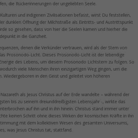
en, die Rückerinnerungen der ungeliebten Seele.
lturen und indigenen Zivilisationen befasst, wirst Du feststellen,
er dunklen Öffnung der Milchstraße als Eintritts- und Austrittspunkt
rde so gesehen, dass von hier die Seelen kamen und hierher die
depunkt in die Ganzheit.
equenzen, denen die Verkünder vertrauen, wird als der Stern von
 das Prosonodo-Licht. Dieses Prosonodo-Licht ist der lebendige
 Energie des Lebens, um diesem Prosonodo Lichtstern zu folgen. So
wodurch viele Menschen ihren einzigartigen Weg gingen, um die
n. Wiedergeboren in den Geist und geleitet von höheren
n Nazareth als Jesus Christus auf der Erde wandelte – während der
gsten bis zu seinem dreiunddreißigsten Lebensjahr -, wirkte das
erbrochen auf ihn und in ihn hinein. Christus stand immer unter
te keinen Schritt ohne dieses Wirken der kosmischen Kräfte in ihn
nstimmung mit dem kollektiven Wesen des gesamten Universums,
es, was Jesus Christus tat, stattfand.