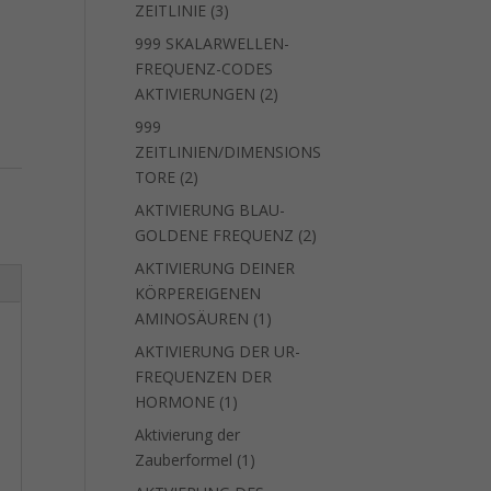
3
ZEITLINIE
3
Produkte
999 SKALARWELLEN-
FREQUENZ-CODES
2
AKTIVIERUNGEN
2
Produkte
999
ZEITLINIEN/DIMENSIONS
2
TORE
2
Produkte
AKTIVIERUNG BLAU-
2
GOLDENE FREQUENZ
2
Produkte
AKTIVIERUNG DEINER
KÖRPEREIGENEN
1
AMINOSÄUREN
1
Produkt
AKTIVIERUNG DER UR-
FREQUENZEN DER
1
HORMONE
1
Produkt
Aktivierung der
1
Zauberformel
1
Produkt