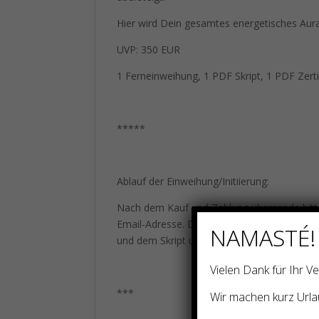
Hier wird Dein gesamtes energetisches Aura
UVP: 350 EUR
1 Ferneinweihung, 1 PDF Skript, 1 PDF Zerti
*****
Ablauf der Einweihung/Initiierung:
Nach dem Kauf und Zahlung übersende bitt
Email-Adresse. Die Chi-Energie-Übertragung
NAMASTÉ!
und dem Skript übersendet. Nach der Einweih
Vielen Dank für Ihr 
***
Wir machen kurz Urla