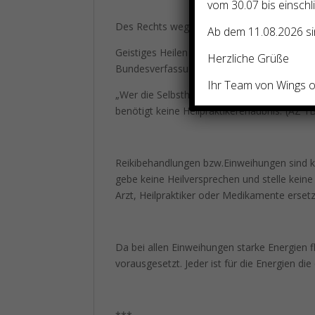
vom 30.07 bis einschl
Des Rechts wegen folgender Zusatz:
Ab dem 11.08.2026 sin
Geistiges Heilen ist in Deutschland ohne He
Herzliche Grüße
Bundesverfassungsgericht folgendes entsch
Ihr Team von Wings of
„Wer die Selbstheilungskräfte des Patienten
benötigt keine Heilpraktikererlaubnis.“(AZ 
Reikibehandlungen bzw.Einweihungen sind k
gebe keine Heilversprechen und stelle kein
Arzt, Heilpraktiker oder Medikamente erset
Da bei allen Einweihungen starke Energien f
vorausgesetzt. Jeder ist für die Energien di