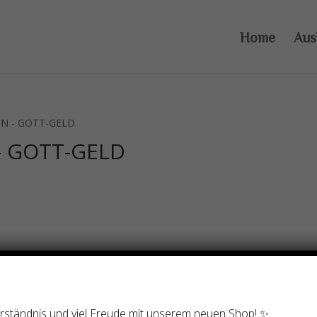
Home
Aus
N - GOTT-GELD
 GOTT-GELD
Verständnis und viel Freude mit unserem neuen Shop! ✨