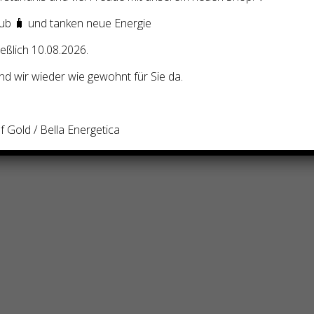
ub 🧳 und tanken neue Energie
ießlich 10.08.2026.
d wir wieder wie gewohnt für Sie da.
 Gold / Bella Energetica