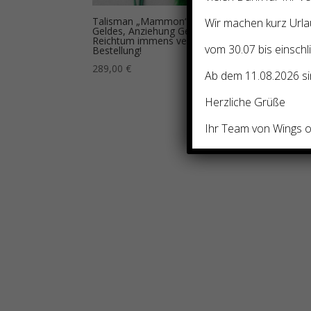
Talisman „Mammon“ – Gott des
Wir machen kurz Urla
Geldes, Anziehung Geld, Wohlstand,
Reichtum immens vergrößern. –
vom 30.07 bis einschl
Bestellung!
289,00
€
Ab dem 11.08.2026 sin
Herzliche Grüße
Ihr Team von Wings of