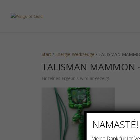
Start
/
Energie-Werkzeuge
/ TALISMAN MAMMO
TALISMAN MAMMON -
Einzelnes Ergebnis wird angezeigt
NAMASTÉ!
Vielen Dank für Ihr 