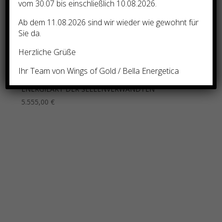
vom 30.07 bis einschließlich 10.08.2026.
Ab dem 11.08.2026 sind wir wieder wie gewohnt für
Sie da.
Herzliche Grüße
Ihr Team von Wings of Gold / Bella Energetica
ENERGIEAKT DER SEELENVERWANDTEN
5.555,00
€