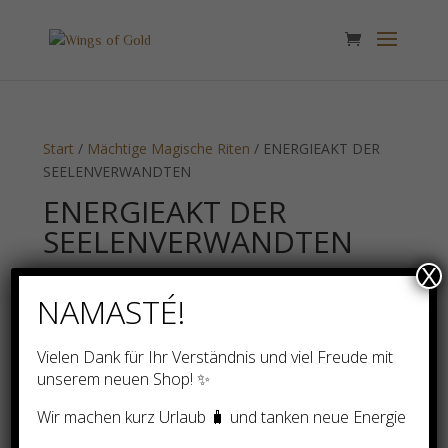
Start
/
Mächtige Magische Riten
/ ENERGIEAKT DER
SEELENVERWANDTEN
ENERGIEAKT DER
SEELENVERWANDTEN
X
Einzelnes Ergebnis wird angezeigt
NAMASTÉ!
Vielen Dank für Ihr Verständnis und viel Freude mit
unserem neuen Shop! ✨
Wir machen kurz Urlaub 🧳 und tanken neue Energie