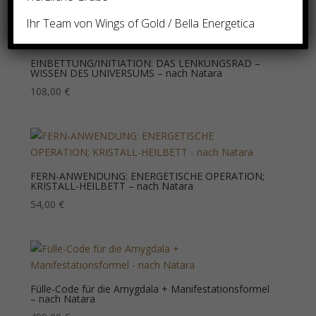
Ihr Team von Wings of Gold / Bella Energetica
EINBETTUNG/INITIATION: DAS LENKUNGSRAD –
WISSEN DES UNIVERSUMS – nach Natara
108,00
€
FERN-ANWENDUNG: ENERGETISCHE OPERATION;
KRISTALL-HEILBETT – nach Natara
54,00
€
Fülle-Code für die Amygdala + Manifestationsformel
– nach Natara