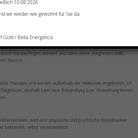
ießlich 10.08.2026.
d wir wieder wie gewohnt für Sie da.
ilpraktikerschein erlaubt. Am 2. März 2004 hat das
 Gold / Bella Energetica
ieden:
 durch Handauflegen aktiviert und dabei keine Diagnosen stellt,
1BVR 784/03)
eine Therapie und werden außerhalb der Heilkunde angeboten. Ich
e Diagnosen, deshalb kann eine Behandlung bzw. Einweihung keinen
zen.
ließen können, wird eine physische und psychische Belastbarkeit
e er bekommt, selbst verantwortlich.