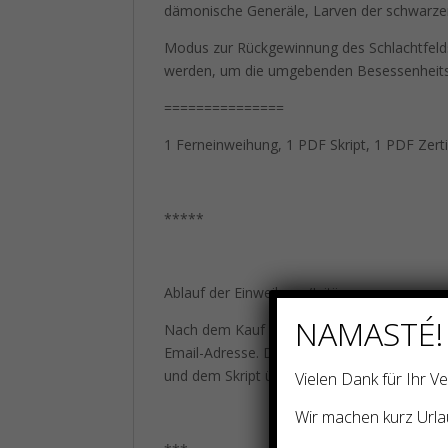
dämonische Generäle, Larven der schwarze
Modus zur Rückgewinnung des Schlachtfelds
werden, um die umgebenden Besessenheitskr
===============
1 Ferneinweihung, 1 PDF Skript, 1 PDF Zerti
*****
Ablauf der Einweihung/Initiierung:
NAMASTÉ!
Nach dem Kauf und Zahlung übersende bitt
Email-Adresse. Die Chi-Energie-Übertragung
und dem Skript übersendet. Nach der Einweih
Vielen Dank für Ihr 
Wir machen kurz Urla