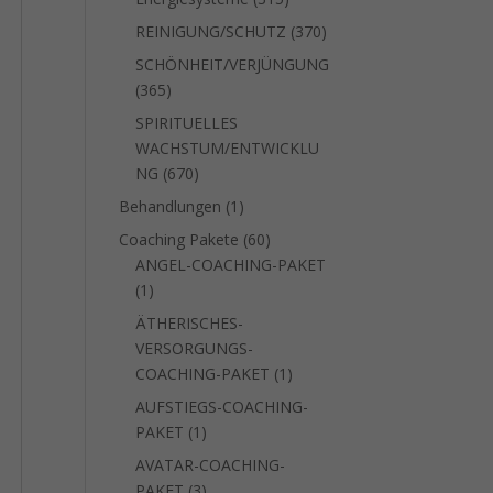
Produkte
370
REINIGUNG/SCHUTZ
370
Produkte
SCHÖNHEIT/VERJÜNGUNG
365
365
Produkte
SPIRITUELLES
WACHSTUM/ENTWICKLU
670
NG
670
Produkte
1
Behandlungen
1
Produkt
60
Coaching Pakete
60
Produkte
ANGEL-COACHING-PAKET
1
1
Produkt
ÄTHERISCHES-
VERSORGUNGS-
1
COACHING-PAKET
1
Produkt
AUFSTIEGS-COACHING-
1
PAKET
1
Produkt
AVATAR-COACHING-
3
PAKET
3