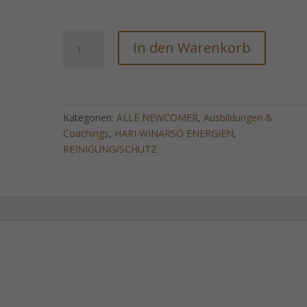
Possession
In den Warenkorb
Hunter
Drohne
(Autonome
Erkennung
&
Kategorien:
ALLE NEWCOMER
,
Ausbildungen &
Neutralisierung
Coachings
,
HARI WINARSO ENERGIEN
,
von
REINIGUNG/SCHUTZ
Fremdenergien)
Menge