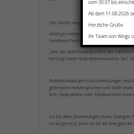
***
vom 30.07 bis einschl
Ab dem 11.08.2026 sin
Des Rechts wegen folgender Zusatz:
Herzliche Grüße
Geistiges Heilen ist in Deutschland ohne He
Ihr Team von Wings of
Bundesverfassungsgericht folgendes entsch
„Wer die Selbstheilungskräfte des Patienten
benötigt keine Heilpraktikererlaubnis.“(AZ 
Reikibehandlungen bzw.Einweihungen sind k
gebe keine Heilversprechen und stelle kein
Arzt, Heilpraktiker oder Medikamente erset
Da bei allen Einweihungen starke Energien f
vorausgesetzt. Jeder ist für die Energien di