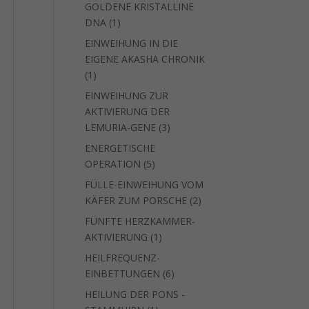
GOLDENE KRISTALLINE
1
DNA
1
Produkt
EINWEIHUNG IN DIE
EIGENE AKASHA CHRONIK
1
1
Produkt
EINWEIHUNG ZUR
AKTIVIERUNG DER
3
LEMURIA-GENE
3
Produkte
ENERGETISCHE
5
OPERATION
5
Produkte
FÜLLE-EINWEIHUNG VOM
2
KÄFER ZUM PORSCHE
2
Produkte
FÜNFTE HERZKAMMER-
1
AKTIVIERUNG
1
Produkt
HEILFREQUENZ-
6
EINBETTUNGEN
6
Produkte
HEILUNG DER PONS -