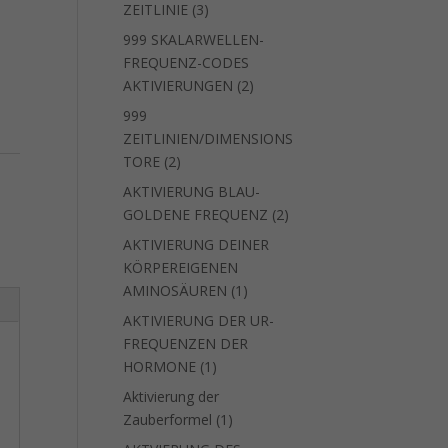
3
ZEITLINIE
3
Produkte
999 SKALARWELLEN-
FREQUENZ-CODES
2
AKTIVIERUNGEN
2
Produkte
999
ZEITLINIEN/DIMENSIONS
2
TORE
2
Produkte
AKTIVIERUNG BLAU-
2
GOLDENE FREQUENZ
2
Produkte
AKTIVIERUNG DEINER
KÖRPEREIGENEN
1
AMINOSÄUREN
1
Produkt
AKTIVIERUNG DER UR-
FREQUENZEN DER
1
HORMONE
1
Produkt
Aktivierung der
1
Zauberformel
1
Produkt