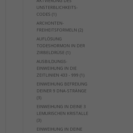
AKTVIERUNG DES
UNSTERBLICHKEITS-
1
CODES
1
Produkt
ARCHONTEN-
2
FREIHEITSFORMELN
2
Produkte
AUFLÖSUNG
TODESHORMON IN DER
1
ZIRBELDRÜSE
1
Produkt
AUSBILDUNGS-
EINWEIHUNG IN DIE
1
ZEITLINIEN 433 - 999
1
Produkt
EINWEIHUNG BEFREIUNG
DEINER 9 DNA-STRÄNGE
3
3
Produkte
EINWEIHUNG IN DEINE 3
LEMURISCHEN KRISTALLE
3
3
Produkte
EINWEIHUNG IN DEINE