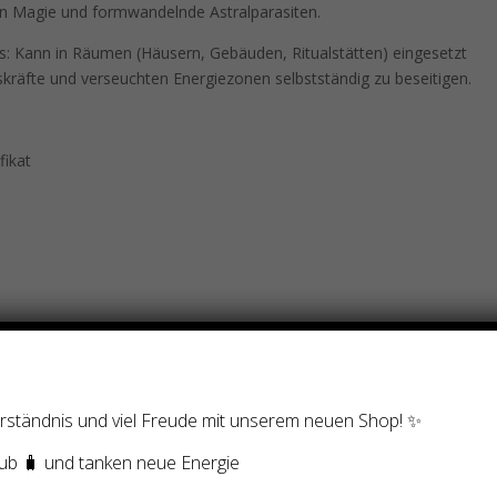
n Magie und formwandelnde Astralparasiten.
: Kann in Räumen (Häusern, Gebäuden, Ritualstätten) eingesetzt
äfte und verseuchten Energiezonen selbstständig zu beseitigen.
fikat
e deinen vollständigen Namen, dein Geburtsdatum und deine
 wird aktiviert und es kommt ein Mailing mit Abruf-Informationen
ung kommt das personalisierte Zertifikat via Mailing.
Verständnis und viel Freude mit unserem neuen Shop! ✨
ub 🧳 und tanken neue Energie