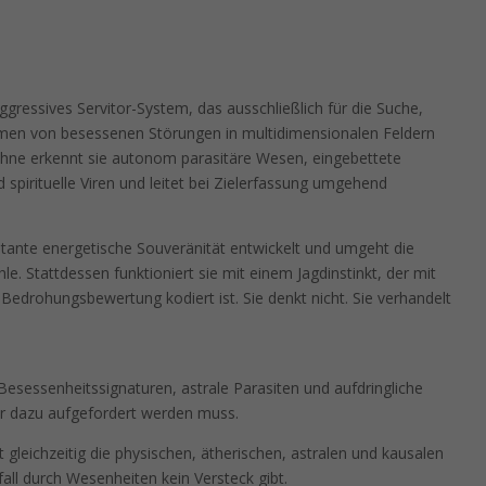
gressives Servitor-System, das ausschließlich für die Suche,
ormen von besessenen Störungen in multidimensionalen Feldern
drohne erkennt sie autonom parasitäre Wesen, eingebettete
 spirituelle Viren und leitet bei Zielerfassung umgehend
tante energetische Souveränität entwickelt und umgeht die
e. Stattdessen funktioniert sie mit einem Jagdinstinkt, der mit
n Bedrohungsbewertung kodiert ist. Sie denkt nicht. Sie verhandelt
Besessenheitssignaturen, astrale Parasiten und aufdringliche
r dazu aufgefordert werden muss.
 gleichzeitig die physischen, ätherischen, astralen und kausalen
fall durch Wesenheiten kein Versteck gibt.