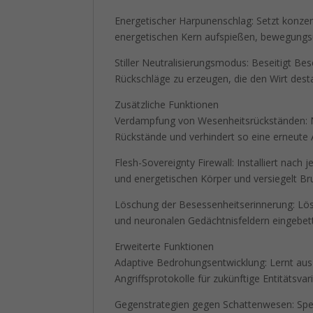
Energetischer Harpunenschlag: Setzt konzent
energetischen Kern aufspießen, bewegungs
Stiller Neutralisierungsmodus: Beseitigt B
Rückschläge zu erzeugen, die den Wirt desta
Zusätzliche Funktionen
Verdampfung von Wesenheitsrückständen: N
Rückstände und verhindert so eine erneute
Flesh-Sovereignty Firewall: Installiert nac
und energetischen Körper und versiegelt Bru
Löschung der Besessenheitserinnerung: Löst
und neuronalen Gedächtnisfeldern eingebett
Erweiterte Funktionen
Adaptive Bedrohungsentwicklung: Lernt aus
Angriffsprotokolle für zukünftige Entitätsv
Gegenstrategien gegen Schattenwesen: Spe