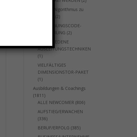
SUCHTFREI WERDEN
2
Produkte
um den Algorithmus zu
2
stoppen
2
Produkte
VERJÜNGUNGSCODE-
2
AKTIVIERUNG
2
Produkte
VERSCHIEDENE
AUSLEITUNGSTECHNIKEN
1
1
Produkt
VIELFÄLTIGES
DIMENSIONSTOR-PAKET
1
1
Produkt
Ausbildungen & Coachings
1811
1811
Produkte
806
ALLE NEWCOMER
806
Produkte
AUFSTIEG/ERWACHEN
336
336
Produkte
385
BERUF/ERFOLG
385
Produkte
BUSINESS/UNTERNEHME