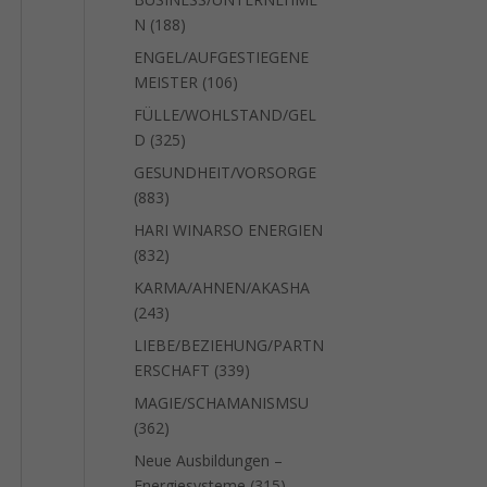
188
N
188
Produkte
ENGEL/AUFGESTIEGENE
106
MEISTER
106
Produkte
FÜLLE/WOHLSTAND/GEL
325
D
325
Produkte
GESUNDHEIT/VORSORGE
883
883
Produkte
HARI WINARSO ENERGIEN
832
832
Produkte
KARMA/AHNEN/AKASHA
243
243
Produkte
LIEBE/BEZIEHUNG/PARTN
339
ERSCHAFT
339
Produkte
MAGIE/SCHAMANISMSU
362
362
Produkte
Neue Ausbildungen –
315
Energiesysteme
315