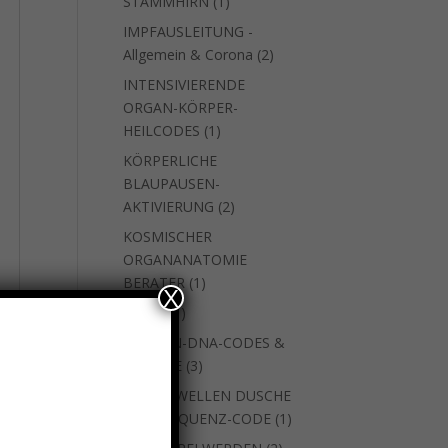
1
STAMMHIRN
1
Produkt
IMPFAUSLEITUNG -
2
Allgemein & Corona
2
Produkte
INTENSIVIERENDE
ORGAN-KÖRPER-
1
HEILCODES
1
Produkt
KÖRPERLICHE
BLAUPAUSEN-
2
AKTIVIERUNG
2
Produkte
KOSMISCHER
ORGANANATOMIE
1
BERATER
1
X
Produkt
1
natara
1
Produkt
SEEELEN-DNA-CODES &
3
WEITERE
3
Produkte
SKALARWELLEN DUSCHE
1
MIT FREQUENZ-CODE
1
Produkt
2