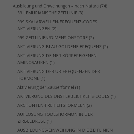
Produkte
74
Ausbildung und Einweihungen – nach Natara
74
3
Produkte
33 LEMURIANISCHE ZEITLINIE
3
Produkte
999 SKALARWELLEN-FREQUENZ-CODES
2
AKTIVIERUNGEN
2
Produkte
2
999 ZEITLINIEN/DIMENSIONSTORE
2
Produkte
2
AKTIVIERUNG BLAU-GOLDENE FREQUENZ
2
Produkte
AKTIVIERUNG DEINER KÖRPEREIGENEN
1
AMINOSÄUREN
1
Produkt
AKTIVIERUNG DER UR-FREQUENZEN DER
1
HORMONE
1
Produkt
1
Aktivierung der Zauberformel
1
Produkt
1
AKTVIERUNG DES UNSTERBLICHKEITS-CODES
1
Produkt
2
ARCHONTEN-FREIHEITSFORMELN
2
Produkte
AUFLÖSUNG TODESHORMON IN DER
1
ZIRBELDRÜSE
1
Produkt
AUSBILDUNGS-EINWEIHUNG IN DIE ZEITLINIEN