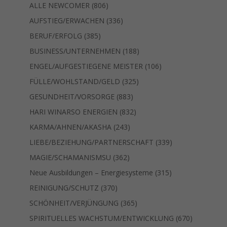
806
Produkte
ALLE NEWCOMER
806
Produkte
336
AUFSTIEG/ERWACHEN
336
Produkte
385
BERUF/ERFOLG
385
Produkte
188
BUSINESS/UNTERNEHMEN
188
Produkte
106
ENGEL/AUFGESTIEGENE MEISTER
106
Produkte
325
FÜLLE/WOHLSTAND/GELD
325
Produkte
883
GESUNDHEIT/VORSORGE
883
Produkte
832
HARI WINARSO ENERGIEN
832
Produkte
243
KARMA/AHNEN/AKASHA
243
Produkte
339
LIEBE/BEZIEHUNG/PARTNERSCHAFT
339
Produkte
362
MAGIE/SCHAMANISMSU
362
Produkte
315
Neue Ausbildungen – Energiesysteme
315
Produkte
370
REINIGUNG/SCHUTZ
370
Produkte
365
SCHÖNHEIT/VERJÜNGUNG
365
Produkte
670
SPIRITUELLES WACHSTUM/ENTWICKLUNG
670