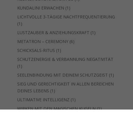
Produkt
1
KUNDALINI ERWACHEN
1
Produkt
LICHTVOLLE 3-TÄGIGE NACHTFREQUENTIERUNG
1
1
Produkt
1
LUSTZAUBER & ANZIEHUNGSKRAFT
1
Produkt
6
METATRON – CEREMONY
6
Produkte
1
SCHICKSALS-RITUS
1
Produkt
SCHUTZENERGIE & VERBANNUNG NEGATIVITÄT
1
1
Produkt
1
SEELENBINDUNG MIT DEINEM SCHUTZGEIST
1
Produkt
SIEG UND GERECHTIGKEIT IN ALLEN BEREICHEN
1
DEINES LEBENS
1
Produkt
1
ULTIMATIVE INTELLIGENZ
1
Produkt
1
WIRKEN MIT DEN MAGISCHEN KUGELN
1
Produkt
14
SONDER-SESSIONS/BEHANDLUNGEN
14
Produkte
1
REISE "12. DIMENSION HARMONIC-PORTAL“
1
Produkt
SEELENERINNERUNGS-REISE - "DIAMOND SUN