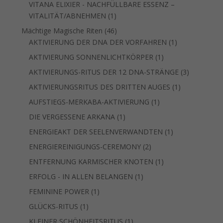
VITANA ELIXIER - NACHFÜLLBARE ESSENZ –
1
VITALITÄT/ABNEHMEN
1
Produkt
46
Mächtige Magische Riten
46
Produkte
1
AKTIVIERUNG DER DNA DER VORFAHREN
1
Produkt
1
AKTIVIERUNG SONNENLICHTKÖRPER
1
Produkt
3
AKTIVIERUNGS-RITUS DER 12 DNA-STRÄNGE
3
Produkte
1
AKTIVIERUNGSRITUS DES DRITTEN AUGES
1
Produkt
1
AUFSTIEGS-MERKABA-AKTIVIERUNG
1
Produkt
1
DIE VERGESSENE ARKANA
1
Produkt
1
ENERGIEAKT DER SEELENVERWANDTEN
1
Produkt
2
ENERGIEREINIGUNGS-CEREMONY
2
Produkte
1
ENTFERNUNG KARMISCHER KNOTEN
1
Produkt
1
ERFOLG - IN ALLEN BELANGEN
1
Produkt
1
FEMININE POWER
1
Produkt
1
GLÜCKS-RITUS
1
Produkt
1
KLEINER SCHÖNHEITSRITUS
1