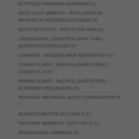
Produkt
1
ECHTGOLD-MERKABA-ANHÄNGER
1
Produkt
GOLD LIGHT MEMORY - INTELLIGENTER
2
MANIFESTATIONSBESCHLEUNIGER
2
Produkte
1
GOLDPROTEKTOR - REICHTUMS-DNA
1
Produkt
LEBENSLANGE LIZENZ FÜR LIGHT TUBE -
1
QUANTENTECHNOLOGIE
1
Produkt
1
LUMIVITAE - MOLEKULARER WASSERSTOFF
1
Produkt
LUXANA ELIXIER - NACHFÜLLBARE ESSENZ -
1
LUXUS/FÜLLE
1
Produkt
MIRANA ELIXIER - NACHFÜLLBARE ESSENZ –
1
SCHÖNHEIT/VERJÜNGUNG
1
Produkt
PERSONAL INDIVIDUAL BODY CONFIGURATOR
1
1
Produkt
1
QUANTEN MASTER KEY CARD ́S
1
Produkt
1
TALISMAN MAMMON - GOTT-GELD
1
Produkt
1
VERJÜNGUNGS-SMARAGD
1
Produkt