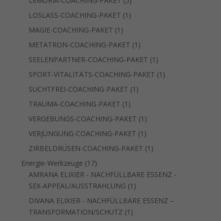
Produkte
1
LOSLASS-COACHING-PAKET
1
Produkt
1
MAGIE-COACHING-PAKET
1
Produkt
1
METATRON-COACHING-PAKET
1
Produkt
1
SEELENPARTNER-COACHING-PAKET
1
Produkt
1
SPORT-VITALITÄTS-COACHING-PAKET
1
Produkt
1
SUCHTFREI-COACHING-PAKET
1
Produkt
1
TRAUMA-COACHING-PAKET
1
Produkt
1
VERGEBUNGS-COACHING-PAKET
1
Produkt
1
VERJÜNGUNG-COACHING-PAKET
1
Produkt
1
ZIRBELDRÜSEN-COACHING-PAKET
1
Produkt
17
Energie-Werkzeuge
17
Produkte
AMRANA ELIXIER - NACHFÜLLBARE ESSENZ -
1
SEX-APPEAL/AUSSTRAHLUNG
1
Produkt
DIVANA ELIXIER - NACHFÜLLBARE ESSENZ –
1
TRANSFORMATION/SCHUTZ
1