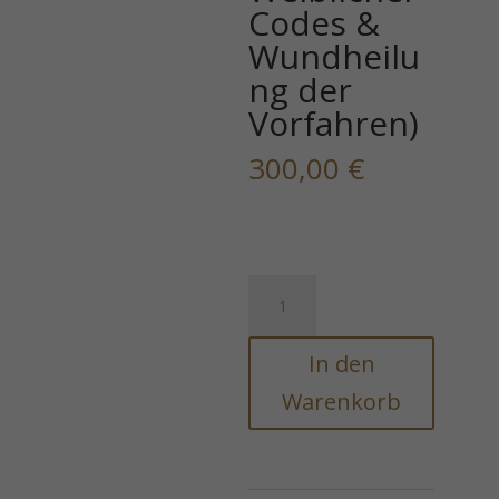
Codes &
Wundheilu
ng der
Vorfahren)
300,00
€
Blutlinien-
Reinigungsmatrix
(Wiederherstellung
In den
Göttlicher
Weiblicher
Warenkorb
Codes
&
Wundheilung
der