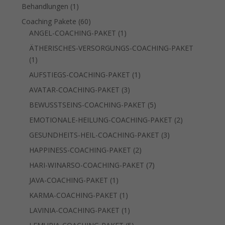
Produkte
1
Behandlungen
1
Produkt
60
Coaching Pakete
60
Produkte
1
ANGEL-COACHING-PAKET
1
Produkt
ÄTHERISCHES-VERSORGUNGS-COACHING-PAKET
1
1
Produkt
1
AUFSTIEGS-COACHING-PAKET
1
Produkt
3
AVATAR-COACHING-PAKET
3
Produkte
5
BEWUSSTSEINS-COACHING-PAKET
5
Produkte
2
EMOTIONALE-HEILUNG-COACHING-PAKET
2
Produkte
3
GESUNDHEITS-HEIL-COACHING-PAKET
3
Produkte
2
HAPPINESS-COACHING-PAKET
2
Produkte
7
HARI-WINARSO-COACHING-PAKET
7
Produkte
1
JAVA-COACHING-PAKET
1
Produkt
1
KARMA-COACHING-PAKET
1
Produkt
1
LAVINIA-COACHING-PAKET
1
Produkt
5
LEMURIA-COACHING-PAKET
5