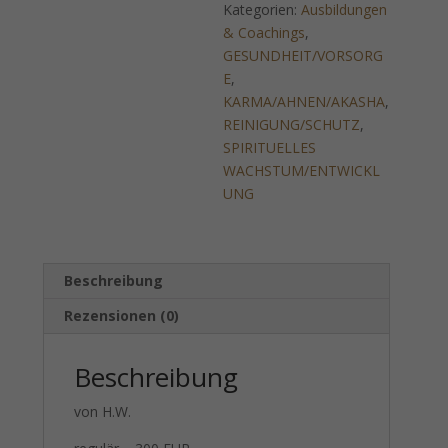
Kategorien:
Ausbildungen
Vorfahren)
& Coachings
,
Menge
GESUNDHEIT/VORSORG
E
,
KARMA/AHNEN/AKASHA
,
REINIGUNG/SCHUTZ
,
SPIRITUELLES
WACHSTUM/ENTWICKL
UNG
Beschreibung
Rezensionen (0)
Beschreibung
von H.W.
regulär – 300 EUR