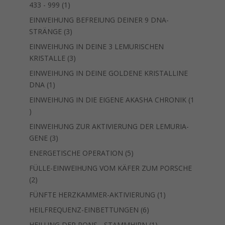
1
433 - 999
1
Produkt
EINWEIHUNG BEFREIUNG DEINER 9 DNA-
3
STRÄNGE
3
Produkte
EINWEIHUNG IN DEINE 3 LEMURISCHEN
3
KRISTALLE
3
Produkte
EINWEIHUNG IN DEINE GOLDENE KRISTALLINE
1
DNA
1
Produkt
EINWEIHUNG IN DIE EIGENE AKASHA CHRONIK
1
1
Produkt
EINWEIHUNG ZUR AKTIVIERUNG DER LEMURIA-
3
GENE
3
Produkte
5
ENERGETISCHE OPERATION
5
Produkte
FÜLLE-EINWEIHUNG VOM KÄFER ZUM PORSCHE
2
2
Produkte
1
FÜNFTE HERZKAMMER-AKTIVIERUNG
1
Produkt
6
HEILFREQUENZ-EINBETTUNGEN
6
Produkte
1
HEILUNG DER PONS - STAMMHIRN
1