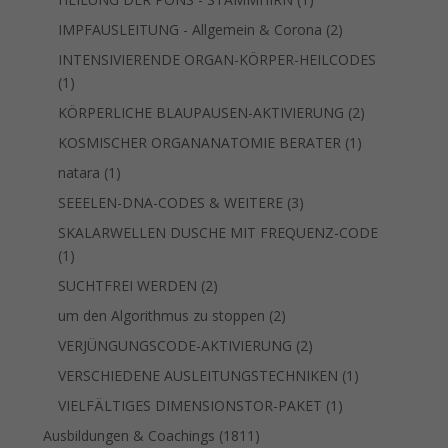
Produkt
2
IMPFAUSLEITUNG - Allgemein & Corona
2
Produkte
INTENSIVIERENDE ORGAN-KÖRPER-HEILCODES
1
1
Produkt
2
KÖRPERLICHE BLAUPAUSEN-AKTIVIERUNG
2
Produkte
1
KOSMISCHER ORGANANATOMIE BERATER
1
Produkt
1
natara
1
Produkt
3
SEEELEN-DNA-CODES & WEITERE
3
Produkte
SKALARWELLEN DUSCHE MIT FREQUENZ-CODE
1
1
Produkt
2
SUCHTFREI WERDEN
2
Produkte
2
um den Algorithmus zu stoppen
2
Produkte
2
VERJÜNGUNGSCODE-AKTIVIERUNG
2
Produkte
1
VERSCHIEDENE AUSLEITUNGSTECHNIKEN
1
Produkt
1
VIELFÄLTIGES DIMENSIONSTOR-PAKET
1
Produkt
1811
Ausbildungen & Coachings
1811