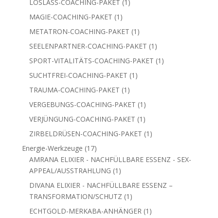
1
LOSLASS-COACHING-PAKET
1
Produkt
1
MAGIE-COACHING-PAKET
1
Produkt
1
METATRON-COACHING-PAKET
1
Produkt
1
SEELENPARTNER-COACHING-PAKET
1
Produkt
1
SPORT-VITALITÄTS-COACHING-PAKET
1
Produkt
1
SUCHTFREI-COACHING-PAKET
1
Produkt
1
TRAUMA-COACHING-PAKET
1
Produkt
1
VERGEBUNGS-COACHING-PAKET
1
Produkt
1
VERJÜNGUNG-COACHING-PAKET
1
Produkt
1
ZIRBELDRÜSEN-COACHING-PAKET
1
Produkt
17
Energie-Werkzeuge
17
Produkte
AMRANA ELIXIER - NACHFÜLLBARE ESSENZ - SEX-
1
APPEAL/AUSSTRAHLUNG
1
Produkt
DIVANA ELIXIER - NACHFÜLLBARE ESSENZ –
1
TRANSFORMATION/SCHUTZ
1
Produkt
1
ECHTGOLD-MERKABA-ANHÄNGER
1