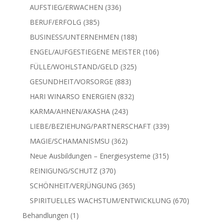
Produkte
336
AUFSTIEG/ERWACHEN
336
Produkte
385
BERUF/ERFOLG
385
Produkte
188
BUSINESS/UNTERNEHMEN
188
Produkte
106
ENGEL/AUFGESTIEGENE MEISTER
106
Produkte
325
FÜLLE/WOHLSTAND/GELD
325
Produkte
883
GESUNDHEIT/VORSORGE
883
Produkte
832
HARI WINARSO ENERGIEN
832
Produkte
243
KARMA/AHNEN/AKASHA
243
Produkte
339
LIEBE/BEZIEHUNG/PARTNERSCHAFT
339
Produkte
362
MAGIE/SCHAMANISMSU
362
Produkte
315
Neue Ausbildungen – Energiesysteme
315
Produkte
370
REINIGUNG/SCHUTZ
370
Produkte
365
SCHÖNHEIT/VERJÜNGUNG
365
Produkte
670
SPIRITUELLES WACHSTUM/ENTWICKLUNG
670
Produkte
1
Behandlungen
1