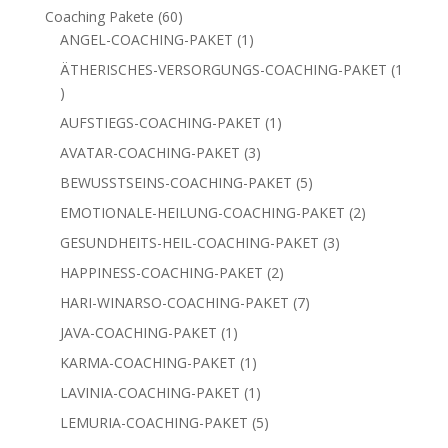
Produkt
60
Coaching Pakete
60
Produkte
1
ANGEL-COACHING-PAKET
1
Produkt
ÄTHERISCHES-VERSORGUNGS-COACHING-PAKET
1
1
Produkt
1
AUFSTIEGS-COACHING-PAKET
1
Produkt
3
AVATAR-COACHING-PAKET
3
Produkte
5
BEWUSSTSEINS-COACHING-PAKET
5
Produkte
2
EMOTIONALE-HEILUNG-COACHING-PAKET
2
Produkte
3
GESUNDHEITS-HEIL-COACHING-PAKET
3
Produkte
2
HAPPINESS-COACHING-PAKET
2
Produkte
7
HARI-WINARSO-COACHING-PAKET
7
Produkte
1
JAVA-COACHING-PAKET
1
Produkt
1
KARMA-COACHING-PAKET
1
Produkt
1
LAVINIA-COACHING-PAKET
1
Produkt
5
LEMURIA-COACHING-PAKET
5
Produkte