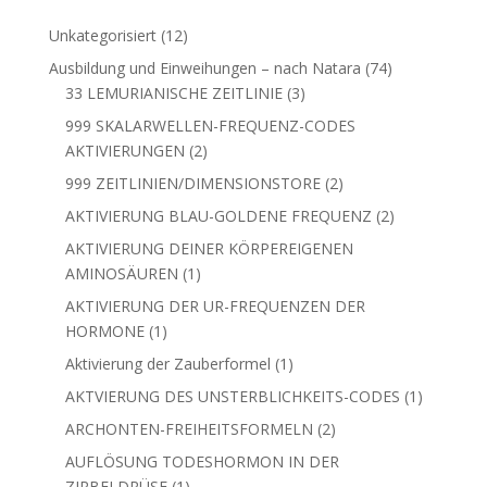
12
Unkategorisiert
12
Produkte
74
Ausbildung und Einweihungen – nach Natara
74
3
Produkte
33 LEMURIANISCHE ZEITLINIE
3
Produkte
999 SKALARWELLEN-FREQUENZ-CODES
2
AKTIVIERUNGEN
2
Produkte
2
999 ZEITLINIEN/DIMENSIONSTORE
2
Produkte
2
AKTIVIERUNG BLAU-GOLDENE FREQUENZ
2
Produkte
AKTIVIERUNG DEINER KÖRPEREIGENEN
1
AMINOSÄUREN
1
Produkt
AKTIVIERUNG DER UR-FREQUENZEN DER
1
HORMONE
1
Produkt
1
Aktivierung der Zauberformel
1
Produkt
1
AKTVIERUNG DES UNSTERBLICHKEITS-CODES
1
Produkt
2
ARCHONTEN-FREIHEITSFORMELN
2
Produkte
AUFLÖSUNG TODESHORMON IN DER
1
ZIRBELDRÜSE
1