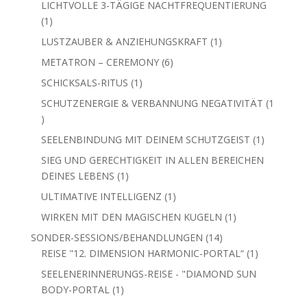
LICHTVOLLE 3-TÄGIGE NACHTFREQUENTIERUNG
1
1
Produkt
1
LUSTZAUBER & ANZIEHUNGSKRAFT
1
Produkt
6
METATRON – CEREMONY
6
Produkte
1
SCHICKSALS-RITUS
1
Produkt
SCHUTZENERGIE & VERBANNUNG NEGATIVITÄT
1
1
Produkt
1
SEELENBINDUNG MIT DEINEM SCHUTZGEIST
1
Produkt
SIEG UND GERECHTIGKEIT IN ALLEN BEREICHEN
1
DEINES LEBENS
1
Produkt
1
ULTIMATIVE INTELLIGENZ
1
Produkt
1
WIRKEN MIT DEN MAGISCHEN KUGELN
1
Produkt
14
SONDER-SESSIONS/BEHANDLUNGEN
14
Produkte
1
REISE "12. DIMENSION HARMONIC-PORTAL“
1
Produkt
SEELENERINNERUNGS-REISE - "DIAMOND SUN
1
BODY-PORTAL
1
Produkt