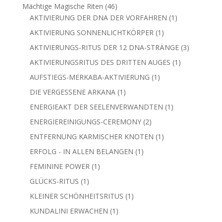
Produkt
46
Mächtige Magische Riten
46
Produkte
1
AKTIVIERUNG DER DNA DER VORFAHREN
1
Produkt
1
AKTIVIERUNG SONNENLICHTKÖRPER
1
Produkt
3
AKTIVIERUNGS-RITUS DER 12 DNA-STRÄNGE
3
Produkte
1
AKTIVIERUNGSRITUS DES DRITTEN AUGES
1
Produkt
1
AUFSTIEGS-MERKABA-AKTIVIERUNG
1
Produkt
1
DIE VERGESSENE ARKANA
1
Produkt
1
ENERGIEAKT DER SEELENVERWANDTEN
1
Produkt
2
ENERGIEREINIGUNGS-CEREMONY
2
Produkte
1
ENTFERNUNG KARMISCHER KNOTEN
1
Produkt
1
ERFOLG - IN ALLEN BELANGEN
1
Produkt
1
FEMININE POWER
1
Produkt
1
GLÜCKS-RITUS
1
Produkt
1
KLEINER SCHÖNHEITSRITUS
1
Produkt
1
KUNDALINI ERWACHEN
1
Produkt