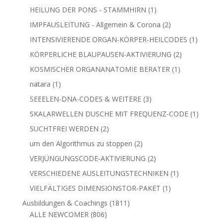
Produkte
1
HEILUNG DER PONS - STAMMHIRN
1
Produkt
2
IMPFAUSLEITUNG - Allgemein & Corona
2
Produkte
1
INTENSIVIERENDE ORGAN-KÖRPER-HEILCODES
1
Produkt
2
KÖRPERLICHE BLAUPAUSEN-AKTIVIERUNG
2
Produkte
1
KOSMISCHER ORGANANATOMIE BERATER
1
Produkt
1
natara
1
Produkt
3
SEEELEN-DNA-CODES & WEITERE
3
Produkte
1
SKALARWELLEN DUSCHE MIT FREQUENZ-CODE
1
Produkt
2
SUCHTFREI WERDEN
2
Produkte
2
um den Algorithmus zu stoppen
2
Produkte
2
VERJÜNGUNGSCODE-AKTIVIERUNG
2
Produkte
1
VERSCHIEDENE AUSLEITUNGSTECHNIKEN
1
Produkt
1
VIELFÄLTIGES DIMENSIONSTOR-PAKET
1
Produkt
1811
Ausbildungen & Coachings
1811
806
Produkte
ALLE NEWCOMER
806