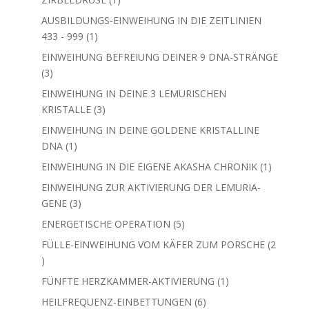
Produkt
AUSBILDUNGS-EINWEIHUNG IN DIE ZEITLINIEN
1
433 - 999
1
Produkt
EINWEIHUNG BEFREIUNG DEINER 9 DNA-STRÄNGE
3
3
Produkte
EINWEIHUNG IN DEINE 3 LEMURISCHEN
3
KRISTALLE
3
Produkte
EINWEIHUNG IN DEINE GOLDENE KRISTALLINE
1
DNA
1
Produkt
1
EINWEIHUNG IN DIE EIGENE AKASHA CHRONIK
1
Produkt
EINWEIHUNG ZUR AKTIVIERUNG DER LEMURIA-
3
GENE
3
Produkte
5
ENERGETISCHE OPERATION
5
Produkte
FÜLLE-EINWEIHUNG VOM KÄFER ZUM PORSCHE
2
2
Produkte
1
FÜNFTE HERZKAMMER-AKTIVIERUNG
1
Produkt
6
HEILFREQUENZ-EINBETTUNGEN
6