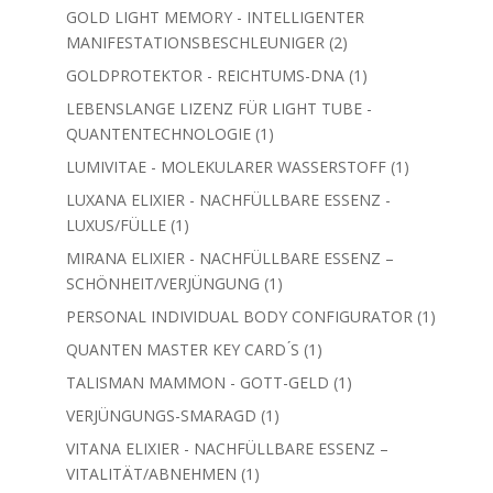
Produkt
GOLD LIGHT MEMORY - INTELLIGENTER
2
MANIFESTATIONSBESCHLEUNIGER
2
Produkte
1
GOLDPROTEKTOR - REICHTUMS-DNA
1
Produkt
LEBENSLANGE LIZENZ FÜR LIGHT TUBE -
1
QUANTENTECHNOLOGIE
1
Produkt
1
LUMIVITAE - MOLEKULARER WASSERSTOFF
1
Produkt
LUXANA ELIXIER - NACHFÜLLBARE ESSENZ -
1
LUXUS/FÜLLE
1
Produkt
MIRANA ELIXIER - NACHFÜLLBARE ESSENZ –
1
SCHÖNHEIT/VERJÜNGUNG
1
Produkt
1
PERSONAL INDIVIDUAL BODY CONFIGURATOR
1
Produkt
1
QUANTEN MASTER KEY CARD ́S
1
Produkt
1
TALISMAN MAMMON - GOTT-GELD
1
Produkt
1
VERJÜNGUNGS-SMARAGD
1
Produkt
VITANA ELIXIER - NACHFÜLLBARE ESSENZ –
1
VITALITÄT/ABNEHMEN
1