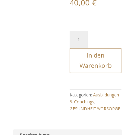
40,00
€
GENIALE
GEISTIGE
ERWEITERUNG
In den
-
Heilung
Warenkorb
mentale
Ebene
Menge
Kategorien:
Ausbildungen
& Coachings
,
GESUNDHEIT/VORSORGE
Beschreibung