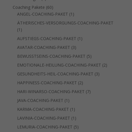
Produkt
60
Coaching Pakete
60
Produkte
1
ANGEL-COACHING-PAKET
1
Produkt
ÄTHERISCHES-VERSORGUNGS-COACHING-PAKET
1
1
Produkt
1
AUFSTIEGS-COACHING-PAKET
1
Produkt
3
AVATAR-COACHING-PAKET
3
Produkte
5
BEWUSSTSEINS-COACHING-PAKET
5
Produkte
2
EMOTIONALE-HEILUNG-COACHING-PAKET
2
Produkte
3
GESUNDHEITS-HEIL-COACHING-PAKET
3
Produkte
2
HAPPINESS-COACHING-PAKET
2
Produkte
7
HARI-WINARSO-COACHING-PAKET
7
Produkte
1
JAVA-COACHING-PAKET
1
Produkt
1
KARMA-COACHING-PAKET
1
Produkt
1
LAVINIA-COACHING-PAKET
1
Produkt
5
LEMURIA-COACHING-PAKET
5