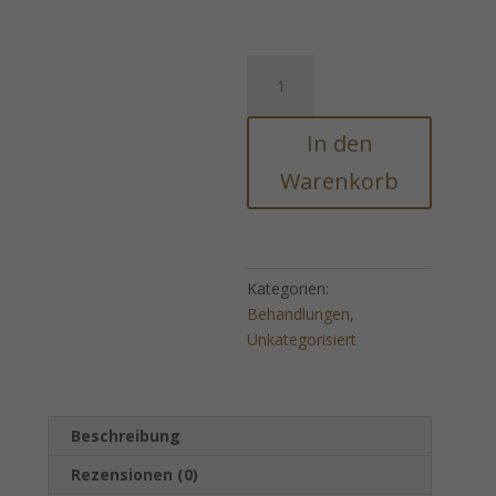
FERN-
BEHANDLUNG
-
In den
NEUE
QUANTUM-
Warenkorb
TECHNOLOGY
Menge
Kategorien:
Behandlungen
,
Unkategorisiert
Beschreibung
Rezensionen (0)