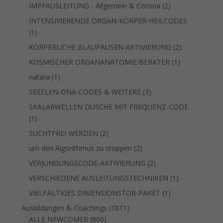
Produkt
2
IMPFAUSLEITUNG - Allgemein & Corona
2
Produkte
INTENSIVIERENDE ORGAN-KÖRPER-HEILCODES
1
1
Produkt
2
KÖRPERLICHE BLAUPAUSEN-AKTIVIERUNG
2
Produkte
1
KOSMISCHER ORGANANATOMIE BERATER
1
Produkt
1
natara
1
Produkt
3
SEEELEN-DNA-CODES & WEITERE
3
Produkte
SKALARWELLEN DUSCHE MIT FREQUENZ-CODE
1
1
Produkt
2
SUCHTFREI WERDEN
2
Produkte
2
um den Algorithmus zu stoppen
2
Produkte
2
VERJÜNGUNGSCODE-AKTIVIERUNG
2
Produkte
1
VERSCHIEDENE AUSLEITUNGSTECHNIKEN
1
Produkt
1
VIELFÄLTIGES DIMENSIONSTOR-PAKET
1
Produkt
1811
Ausbildungen & Coachings
1811
806
Produkte
ALLE NEWCOMER
806