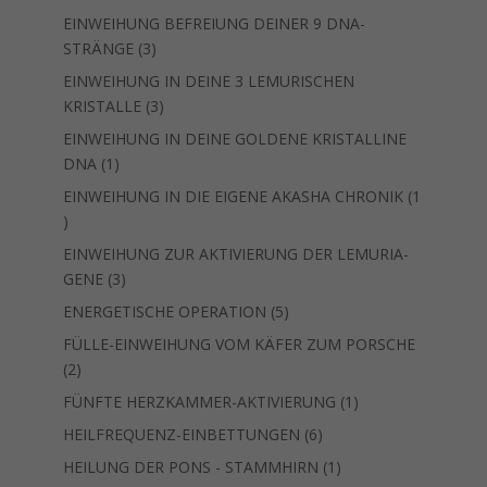
Produkt
EINWEIHUNG BEFREIUNG DEINER 9 DNA-
3
STRÄNGE
3
Produkte
EINWEIHUNG IN DEINE 3 LEMURISCHEN
3
KRISTALLE
3
Produkte
EINWEIHUNG IN DEINE GOLDENE KRISTALLINE
1
DNA
1
Produkt
EINWEIHUNG IN DIE EIGENE AKASHA CHRONIK
1
1
Produkt
EINWEIHUNG ZUR AKTIVIERUNG DER LEMURIA-
3
GENE
3
Produkte
5
ENERGETISCHE OPERATION
5
Produkte
FÜLLE-EINWEIHUNG VOM KÄFER ZUM PORSCHE
2
2
Produkte
1
FÜNFTE HERZKAMMER-AKTIVIERUNG
1
Produkt
6
HEILFREQUENZ-EINBETTUNGEN
6
Produkte
1
HEILUNG DER PONS - STAMMHIRN
1