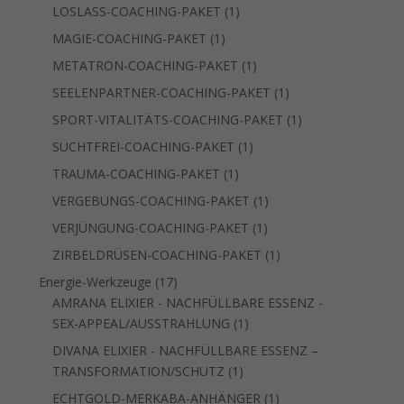
Produkte
1
LOSLASS-COACHING-PAKET
1
Produkt
1
MAGIE-COACHING-PAKET
1
Produkt
1
METATRON-COACHING-PAKET
1
Produkt
1
SEELENPARTNER-COACHING-PAKET
1
Produkt
1
SPORT-VITALITÄTS-COACHING-PAKET
1
Produkt
1
SUCHTFREI-COACHING-PAKET
1
Produkt
1
TRAUMA-COACHING-PAKET
1
Produkt
1
VERGEBUNGS-COACHING-PAKET
1
Produkt
1
VERJÜNGUNG-COACHING-PAKET
1
Produkt
1
ZIRBELDRÜSEN-COACHING-PAKET
1
Produkt
17
Energie-Werkzeuge
17
Produkte
AMRANA ELIXIER - NACHFÜLLBARE ESSENZ -
1
SEX-APPEAL/AUSSTRAHLUNG
1
Produkt
DIVANA ELIXIER - NACHFÜLLBARE ESSENZ –
1
TRANSFORMATION/SCHUTZ
1
Produkt
1
ECHTGOLD-MERKABA-ANHÄNGER
1