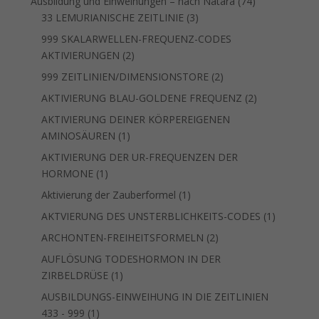
74
Ausbildung und Einweihungen – nach Natara
74
3
Produkte
33 LEMURIANISCHE ZEITLINIE
3
Produkte
999 SKALARWELLEN-FREQUENZ-CODES
2
AKTIVIERUNGEN
2
Produkte
2
999 ZEITLINIEN/DIMENSIONSTORE
2
Produkte
2
AKTIVIERUNG BLAU-GOLDENE FREQUENZ
2
Produkte
AKTIVIERUNG DEINER KÖRPEREIGENEN
1
AMINOSÄUREN
1
Produkt
AKTIVIERUNG DER UR-FREQUENZEN DER
1
HORMONE
1
Produkt
1
Aktivierung der Zauberformel
1
Produkt
1
AKTVIERUNG DES UNSTERBLICHKEITS-CODES
1
Produkt
2
ARCHONTEN-FREIHEITSFORMELN
2
Produkte
AUFLÖSUNG TODESHORMON IN DER
1
ZIRBELDRÜSE
1
Produkt
AUSBILDUNGS-EINWEIHUNG IN DIE ZEITLINIEN
1
433 - 999
1