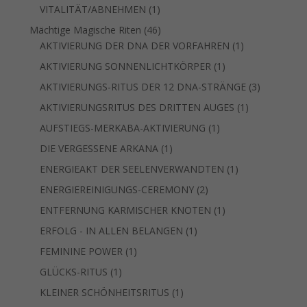
1
VITALITÄT/ABNEHMEN
1
Produkt
46
Mächtige Magische Riten
46
Produkte
1
AKTIVIERUNG DER DNA DER VORFAHREN
1
Produkt
1
AKTIVIERUNG SONNENLICHTKÖRPER
1
Produkt
3
AKTIVIERUNGS-RITUS DER 12 DNA-STRÄNGE
3
Produkte
1
AKTIVIERUNGSRITUS DES DRITTEN AUGES
1
Produkt
1
AUFSTIEGS-MERKABA-AKTIVIERUNG
1
Produkt
1
DIE VERGESSENE ARKANA
1
Produkt
1
ENERGIEAKT DER SEELENVERWANDTEN
1
Produkt
2
ENERGIEREINIGUNGS-CEREMONY
2
Produkte
1
ENTFERNUNG KARMISCHER KNOTEN
1
Produkt
1
ERFOLG - IN ALLEN BELANGEN
1
Produkt
1
FEMININE POWER
1
Produkt
1
GLÜCKS-RITUS
1
Produkt
1
KLEINER SCHÖNHEITSRITUS
1