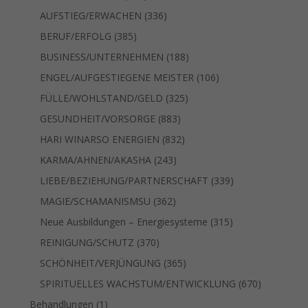
Produkte
336
AUFSTIEG/ERWACHEN
336
Produkte
385
BERUF/ERFOLG
385
Produkte
188
BUSINESS/UNTERNEHMEN
188
Produkte
106
ENGEL/AUFGESTIEGENE MEISTER
106
Produkte
325
FÜLLE/WOHLSTAND/GELD
325
Produkte
883
GESUNDHEIT/VORSORGE
883
Produkte
832
HARI WINARSO ENERGIEN
832
Produkte
243
KARMA/AHNEN/AKASHA
243
Produkte
339
LIEBE/BEZIEHUNG/PARTNERSCHAFT
339
Produkte
362
MAGIE/SCHAMANISMSU
362
Produkte
315
Neue Ausbildungen – Energiesysteme
315
Produkte
370
REINIGUNG/SCHUTZ
370
Produkte
365
SCHÖNHEIT/VERJÜNGUNG
365
Produkte
670
SPIRITUELLES WACHSTUM/ENTWICKLUNG
670
Produkte
1
Behandlungen
1