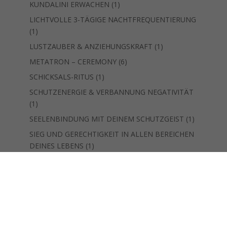
Produkt
1
KUNDALINI ERWACHEN
1
Produkt
LICHTVOLLE 3-TÄGIGE NACHTFREQUENTIERUNG
1
1
Produkt
1
LUSTZAUBER & ANZIEHUNGSKRAFT
1
Produkt
6
METATRON – CEREMONY
6
Produkte
1
SCHICKSALS-RITUS
1
Produkt
SCHUTZENERGIE & VERBANNUNG NEGATIVITÄT
1
1
Produkt
1
SEELENBINDUNG MIT DEINEM SCHUTZGEIST
1
Produkt
SIEG UND GERECHTIGKEIT IN ALLEN BEREICHEN
1
DEINES LEBENS
1
Produkt
1
ULTIMATIVE INTELLIGENZ
1
Produkt
1
WIRKEN MIT DEN MAGISCHEN KUGELN
1
Produkt
14
SONDER-SESSIONS/BEHANDLUNGEN
14
Produkte
1
REISE "12. DIMENSION HARMONIC-PORTAL“
1
Produkt
SEELENERINNERUNGS-REISE - "DIAMOND SUN