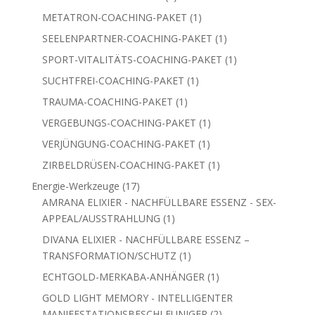
Produkt
1
SPORT-VITALITÄTS-COACHING-PAKET
1
Produkt
1
SUCHTFREI-COACHING-PAKET
1
Produkt
1
TRAUMA-COACHING-PAKET
1
Produkt
1
VERGEBUNGS-COACHING-PAKET
1
Produkt
1
VERJÜNGUNG-COACHING-PAKET
1
Produkt
1
ZIRBELDRÜSEN-COACHING-PAKET
1
Produkt
17
Energie-Werkzeuge
17
Produkte
AMRANA ELIXIER - NACHFÜLLBARE ESSENZ - SEX-
1
APPEAL/AUSSTRAHLUNG
1
Produkt
DIVANA ELIXIER - NACHFÜLLBARE ESSENZ –
1
TRANSFORMATION/SCHUTZ
1
Produkt
1
ECHTGOLD-MERKABA-ANHÄNGER
1
Produkt
GOLD LIGHT MEMORY - INTELLIGENTER
2
MANIFESTATIONSBESCHLEUNIGER
2
Produkte
1
GOLDPROTEKTOR - REICHTUMS-DNA
1
Produkt
LEBENSLANGE LIZENZ FÜR LIGHT TUBE -