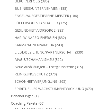
Produkte
325
FÜLLE/WOHLSTAND/GELD
325
Produkte
883
GESUNDHEIT/VORSORGE
883
Produkte
832
HARI WINARSO ENERGIEN
832
Produkte
243
KARMA/AHNEN/AKASHA
243
Produkte
339
LIEBE/BEZIEHUNG/PARTNERSCHAFT
339
Produkte
362
MAGIE/SCHAMANISMSU
362
Produkte
315
Neue Ausbildungen – Energiesysteme
315
Produkte
370
REINIGUNG/SCHUTZ
370
Produkte
365
SCHÖNHEIT/VERJÜNGUNG
365
Produkte
670
SPIRITUELLES WACHSTUM/ENTWICKLUNG
670
Produkte
1
Behandlungen
1
Produkt
60
Coaching Pakete
60
Produkte
1
ANGEL-COACHING-PAKET
1
Produkt
ÄTHERISCHES-VERSORGUNGS-COACHING-PAKET
1
1