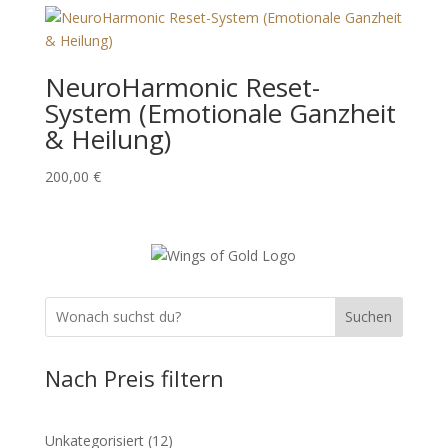
NeuroHarmonic Reset-
System (Emotionale Ganzheit
& Heilung)
200,00
€
Suchen
Nach Preis filtern
12
Unkategorisiert
12
Produkte
74
Ausbildung und Einweihungen – nach Natara
74
3
Produkte
33 LEMURIANISCHE ZEITLINIE
3
Produkte