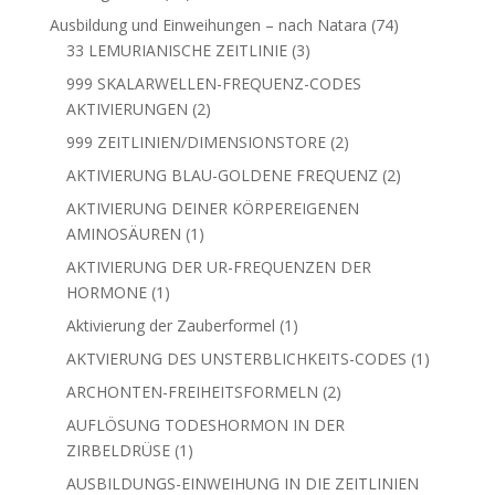
999 SKALARWELLEN-FREQUENZ-CODES
2
AKTIVIERUNGEN
2
Produkte
2
999 ZEITLINIEN/DIMENSIONSTORE
2
Produkte
2
AKTIVIERUNG BLAU-GOLDENE FREQUENZ
2
Produkte
AKTIVIERUNG DEINER KÖRPEREIGENEN
1
AMINOSÄUREN
1
Produkt
AKTIVIERUNG DER UR-FREQUENZEN DER
1
HORMONE
1
Produkt
1
Aktivierung der Zauberformel
1
Produkt
1
AKTVIERUNG DES UNSTERBLICHKEITS-CODES
1
Produkt
2
ARCHONTEN-FREIHEITSFORMELN
2
Produkte
AUFLÖSUNG TODESHORMON IN DER
1
ZIRBELDRÜSE
1
Produkt
AUSBILDUNGS-EINWEIHUNG IN DIE ZEITLINIEN
1
433 - 999
1
Produkt
EINWEIHUNG BEFREIUNG DEINER 9 DNA-STRÄNGE
3
3