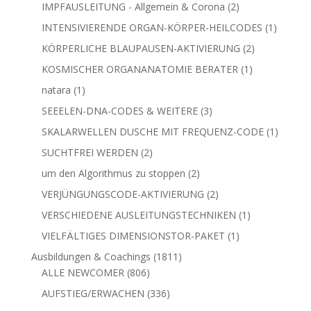
KÖRPERLICHE BLAUPAUSEN-AKTIVIERUNG
2
Produkte
1
KOSMISCHER ORGANANATOMIE BERATER
1
Produkt
1
natara
1
Produkt
3
SEEELEN-DNA-CODES & WEITERE
3
Produkte
1
SKALARWELLEN DUSCHE MIT FREQUENZ-CODE
1
Produkt
2
SUCHTFREI WERDEN
2
Produkte
2
um den Algorithmus zu stoppen
2
Produkte
2
VERJÜNGUNGSCODE-AKTIVIERUNG
2
Produkte
1
VERSCHIEDENE AUSLEITUNGSTECHNIKEN
1
Produkt
1
VIELFÄLTIGES DIMENSIONSTOR-PAKET
1
Produkt
1811
Ausbildungen & Coachings
1811
806
Produkte
ALLE NEWCOMER
806
Produkte
336
AUFSTIEG/ERWACHEN
336
Produkte
385
BERUF/ERFOLG
385
Produkte
188
BUSINESS/UNTERNEHMEN
188
Produkte
106
ENGEL/AUFGESTIEGENE MEISTER
106