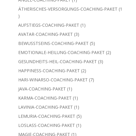
Produkt
1
AUFSTIEGS-COACHING-PAKET
1
Produkt
3
AVATAR-COACHING-PAKET
3
Produkte
5
BEWUSSTSEINS-COACHING-PAKET
5
Produkte
2
EMOTIONALE-HEILUNG-COACHING-PAKET
2
Produkte
3
GESUNDHEITS-HEIL-COACHING-PAKET
3
Produkte
2
HAPPINESS-COACHING-PAKET
2
Produkte
7
HARI-WINARSO-COACHING-PAKET
7
Produkte
1
JAVA-COACHING-PAKET
1
Produkt
1
KARMA-COACHING-PAKET
1
Produkt
1
LAVINIA-COACHING-PAKET
1
Produkt
5
LEMURIA-COACHING-PAKET
5
Produkte
1
LOSLASS-COACHING-PAKET
1
Produkt
1
MAGIE-COACHING-PAKET
1
Produkt
1
METATRON-COACHING-PAKET
1
Produkt
1
SEELENPARTNER-COACHING-PAKET
1