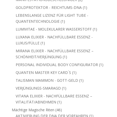
1
QUANTENTECHNOLOGIE
1
Produkt
1
LUMIVITAE - MOLEKULARER WASSERSTOFF
1
Produkt
LUXANA ELIXIER - NACHFÜLLBARE ESSENZ -
1
LUXUS/FÜLLE
1
Produkt
MIRANA ELIXIER - NACHFÜLLBARE ESSENZ –
1
SCHÖNHEIT/VERJÜNGUNG
1
Produkt
1
PERSONAL INDIVIDUAL BODY CONFIGURATOR
1
Produkt
1
QUANTEN MASTER KEY CARD ́S
1
Produkt
1
TALISMAN MAMMON - GOTT-GELD
1
Produkt
1
VERJÜNGUNGS-SMARAGD
1
Produkt
VITANA ELIXIER - NACHFÜLLBARE ESSENZ –
1
VITALITÄT/ABNEHMEN
1
Produkt
46
Mächtige Magische Riten
46
Produkte
1
AKTIVIERUNG DER DNA DER VORFAHREN
1
Produkt
1
AKTIVIERUNG SONNENLICHTKÖRPER
1
Produkt
3
AKTIVIERUNGS-RITUS DER 12 DNA-STRÄNGE
3