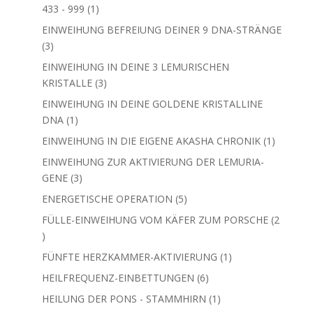
Produkte
EINWEIHUNG IN DEINE 3 LEMURISCHEN
3
KRISTALLE
3
Produkte
EINWEIHUNG IN DEINE GOLDENE KRISTALLINE
1
DNA
1
Produkt
1
EINWEIHUNG IN DIE EIGENE AKASHA CHRONIK
1
Produkt
EINWEIHUNG ZUR AKTIVIERUNG DER LEMURIA-
3
GENE
3
Produkte
5
ENERGETISCHE OPERATION
5
Produkte
FÜLLE-EINWEIHUNG VOM KÄFER ZUM PORSCHE
2
2
Produkte
1
FÜNFTE HERZKAMMER-AKTIVIERUNG
1
Produkt
6
HEILFREQUENZ-EINBETTUNGEN
6
Produkte
1
HEILUNG DER PONS - STAMMHIRN
1
Produkt
2
IMPFAUSLEITUNG - Allgemein & Corona
2
Produkte
1
INTENSIVIERENDE ORGAN-KÖRPER-HEILCODES
1
Produkt
2