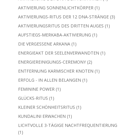
Produkte
1
AKTIVIERUNGSRITUS DES DRITTEN AUGES
1
Produkt
1
AUFSTIEGS-MERKABA-AKTIVIERUNG
1
Produkt
1
DIE VERGESSENE ARKANA
1
Produkt
1
ENERGIEAKT DER SEELENVERWANDTEN
1
Produkt
2
ENERGIEREINIGUNGS-CEREMONY
2
Produkte
1
ENTFERNUNG KARMISCHER KNOTEN
1
Produkt
1
ERFOLG - IN ALLEN BELANGEN
1
Produkt
1
FEMININE POWER
1
Produkt
1
GLÜCKS-RITUS
1
Produkt
1
KLEINER SCHÖNHEITSRITUS
1
Produkt
1
KUNDALINI ERWACHEN
1
Produkt
LICHTVOLLE 3-TÄGIGE NACHTFREQUENTIERUNG
1
1
Produkt
1
LUSTZAUBER & ANZIEHUNGSKRAFT
1
Produkt
6
METATRON – CEREMONY
6