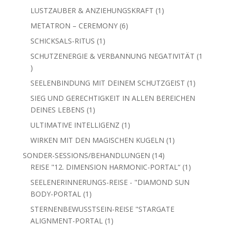
Produkte
1
SCHICKSALS-RITUS
1
Produkt
SCHUTZENERGIE & VERBANNUNG NEGATIVITÄT
1
1
Produkt
1
SEELENBINDUNG MIT DEINEM SCHUTZGEIST
1
Produkt
SIEG UND GERECHTIGKEIT IN ALLEN BEREICHEN
1
DEINES LEBENS
1
Produkt
1
ULTIMATIVE INTELLIGENZ
1
Produkt
1
WIRKEN MIT DEN MAGISCHEN KUGELN
1
Produkt
14
SONDER-SESSIONS/BEHANDLUNGEN
14
Produkte
1
REISE "12. DIMENSION HARMONIC-PORTAL“
1
Produkt
SEELENERINNERUNGS-REISE - "DIAMOND SUN
1
BODY-PORTAL
1
Produkt
STERNENBEWUSSTSEIN-REISE "STARGATE
1
ALIGNMENT-PORTAL
1
Produkt