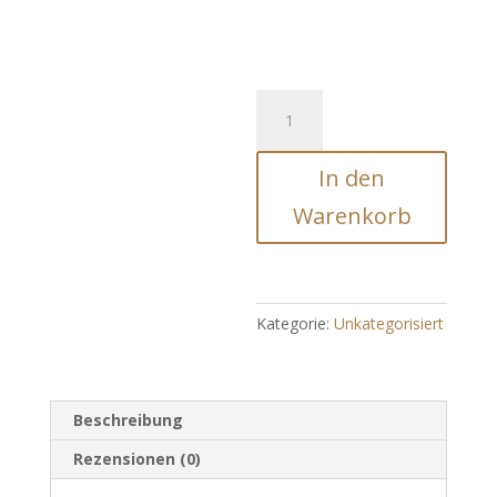
BESTELLUNG
-
PERSÖNLICHES
In den
INDIVIDUELLES
DNA-
Warenkorb
HEIL-
VIDEO
Menge
Kategorie:
Unkategorisiert
Beschreibung
Rezensionen (0)