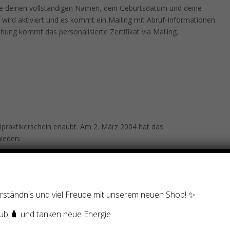
e deinen vollständigen Namen, dein Geburtsdatum und deine
 wird aktiviert und es kommt ein Mailing mit Abruf-Informationen
ung kommt das personalisierte Zertifikat via Mailing.
ilpraktikerschein erlaubt. Am 2. März 2004 hat das
ieden:
 durch Handauflegen aktiviert und dabei keine Diagnosen stellt,
1BVR 784/03)
Verständnis und viel Freude mit unserem neuen Shop! ✨
eine Therapie und werden außerhalb der Heilkunde angeboten. Ich
ub 🧳 und tanken neue Energie
e Diagnosen, deshalb kann eine Behandlung bzw. Einweihung keinen