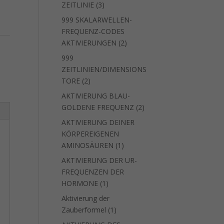
3
ZEITLINIE
3
Produkte
999 SKALARWELLEN-
FREQUENZ-CODES
2
AKTIVIERUNGEN
2
Produkte
999
ZEITLINIEN/DIMENSIONS
2
TORE
2
Produkte
AKTIVIERUNG BLAU-
2
GOLDENE FREQUENZ
2
Produkte
AKTIVIERUNG DEINER
KÖRPEREIGENEN
1
AMINOSÄUREN
1
Produkt
AKTIVIERUNG DER UR-
FREQUENZEN DER
1
HORMONE
1
Produkt
Aktivierung der
1
Zauberformel
1
Produkt