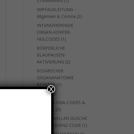
1
STAMMHIRN
1
Produkt
IMPFAUSLEITUNG -
2
Allgemein & Corona
2
Produkte
INTENSIVIERENDE
ORGAN-KÖRPER-
1
HEILCODES
1
Produkt
KÖRPERLICHE
BLAUPAUSEN-
2
AKTIVIERUNG
2
Produkte
KOSMISCHER
ORGANANATOMIE
1
BERATER
1
X
Produkt
1
natara
1
Produkt
SEEELEN-DNA-CODES &
3
WEITERE
3
Produkte
SKALARWELLEN DUSCHE
1
MIT FREQUENZ-CODE
1
Produkt
2