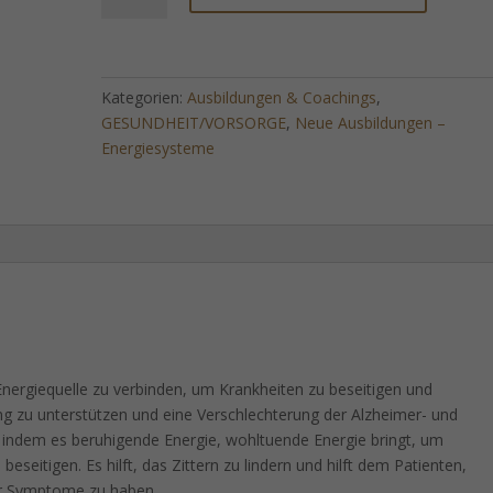
Alzheimer-
und
Parkinson-
Krankheit
Kategorien:
Ausbildungen & Coachings
,
Menge
GESUNDHEIT/VORSORGE
,
Neue Ausbildungen –
Energiesysteme
Energiequelle zu verbinden, um Krankheiten zu beseitigen und
ung zu unterstützen und eine Verschlechterung der Alzheimer- und
, indem es beruhigende Energie, wohltuende Energie bringt, um
eitigen. Es hilft, das Zittern zu lindern und hilft dem Patienten,
er Symptome zu haben.