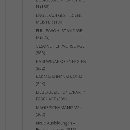
188
N
188
Produkte
ENGEL/AUFGESTIEGENE
106
MEISTER
106
Produkte
FÜLLE/WOHLSTAND/GEL
325
D
325
Produkte
GESUNDHEIT/VORSORGE
883
883
Produkte
HARI WINARSO ENERGIEN
832
832
Produkte
KARMA/AHNEN/AKASHA
243
243
Produkte
LIEBE/BEZIEHUNG/PARTN
339
ERSCHAFT
339
Produkte
MAGIE/SCHAMANISMSU
362
362
Produkte
Neue Ausbildungen –
315
Energiesysteme
315