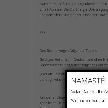
Nach dem Kauf und Zahlung übersende bitt
Email-Adresse. Die Chi-Energie-Übertragung
und dem Skript übersendet. Nach der Einweih
***
Des Rechts wegen folgender Zusatz:
Geistiges Heilen ist in Deutschland ohne He
Bundesverfassungsgericht folgendes entsch
„Wer die Selbstheilungskräfte des Patienten
NAMASTÉ!
benötigt keine Heilpraktikererlaubnis.“(AZ 
Vielen Dank für Ihr 
Reikibehandlungen bzw.Einweihungen sind k
Wir machen kurz Urla
gebe keine Heilversprechen und stelle kein