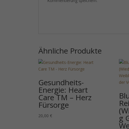
Kommentierung speichern.
Ähnliche Produkte
Gesundheits-
Energie: Heart
Blu
Care TM – Herz
Re
Fürsorge
(W
20,00
€
g 
We