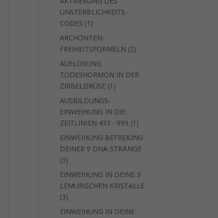
AKTVIERUNG DES
UNSTERBLICHKEITS-
1
CODES
1
Produkt
ARCHONTEN-
2
FREIHEITSFORMELN
2
Produkte
AUFLÖSUNG
TODESHORMON IN DER
1
ZIRBELDRÜSE
1
Produkt
AUSBILDUNGS-
EINWEIHUNG IN DIE
1
ZEITLINIEN 433 - 999
1
Produkt
EINWEIHUNG BEFREIUNG
DEINER 9 DNA-STRÄNGE
3
3
Produkte
EINWEIHUNG IN DEINE 3
LEMURISCHEN KRISTALLE
3
3
Produkte
EINWEIHUNG IN DEINE