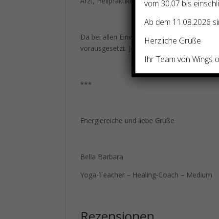
Arzt, Heilpraktiker oder Medikamente erset
vom 30.07 bis einschl
Ab dem 11.08.2026 sin
Da bei allen Einweihungen starke Energien f
Herzliche Grüße
vorausgesetzt. Jeder ist für die Energien di
Ihr Team von Wings of
***
Energiereiche und liebe Grüße
Bella Barbara
Yoga-Teacher – Healing-Coach – Medium
Rezensionen