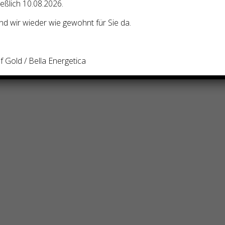
zen.
ießlich 10.08.2026.
d wir wieder wie gewohnt für Sie da.
ließen können, wird eine physische und psychische Belastbarkeit
e er bekommt, selbst verantwortlich.
 Gold / Bella Energetica