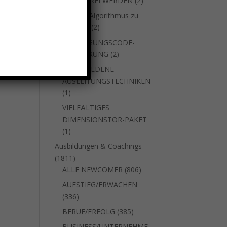
SUCHTFREI WERDEN
2
Produkte
um den Algorithmus zu
2
stoppen
2
Produkte
VERJÜNGUNGSCODE-
2
AKTIVIERUNG
2
Produkte
VERSCHIEDENE
AUSLEITUNGSTECHNIKEN
1
1
Produkt
VIELFÄLTIGES
DIMENSIONSTOR-PAKET
1
1
Produkt
Ausbildungen & Coachings
1811
1811
Produkte
806
ALLE NEWCOMER
806
Produkte
AUFSTIEG/ERWACHEN
336
336
Produkte
385
BERUF/ERFOLG
385
Produkte
BUSINESS/UNTERNEHME