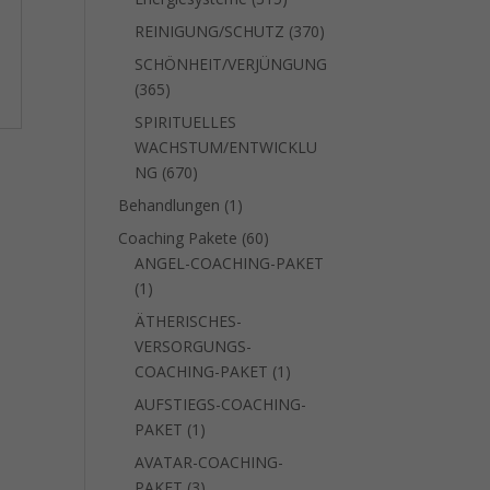
Produkte
370
REINIGUNG/SCHUTZ
370
Produkte
SCHÖNHEIT/VERJÜNGUNG
365
365
Produkte
SPIRITUELLES
WACHSTUM/ENTWICKLU
670
NG
670
Produkte
1
Behandlungen
1
Produkt
60
Coaching Pakete
60
Produkte
ANGEL-COACHING-PAKET
1
1
Produkt
ÄTHERISCHES-
VERSORGUNGS-
1
COACHING-PAKET
1
Produkt
AUFSTIEGS-COACHING-
1
PAKET
1
Produkt
AVATAR-COACHING-
3
PAKET
3