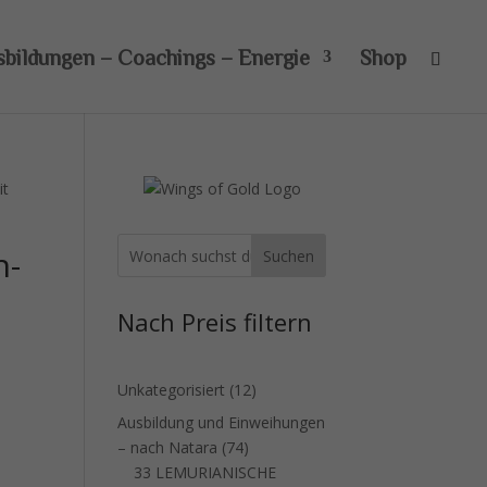
sbildungen – Coachings – Energie
Shop
it
n-
Suchen
Nach Preis filtern
12
Unkategorisiert
12
Produkte
Ausbildung und Einweihungen
74
– nach Natara
74
Produkte
33 LEMURIANISCHE