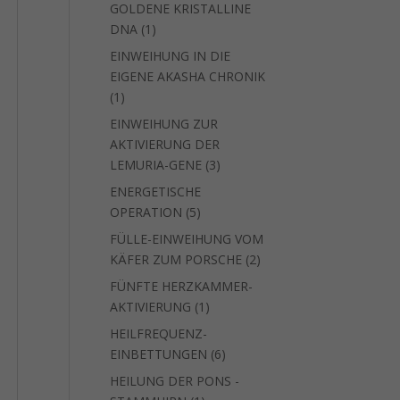
GOLDENE KRISTALLINE
1
DNA
1
Produkt
EINWEIHUNG IN DIE
EIGENE AKASHA CHRONIK
1
1
Produkt
EINWEIHUNG ZUR
AKTIVIERUNG DER
3
LEMURIA-GENE
3
Produkte
ENERGETISCHE
5
OPERATION
5
Produkte
FÜLLE-EINWEIHUNG VOM
2
KÄFER ZUM PORSCHE
2
Produkte
FÜNFTE HERZKAMMER-
1
AKTIVIERUNG
1
Produkt
HEILFREQUENZ-
6
EINBETTUNGEN
6
Produkte
HEILUNG DER PONS -