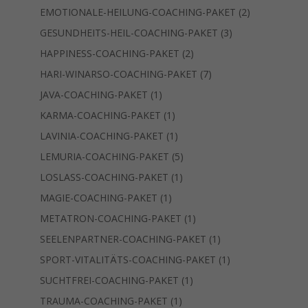
Produkte
2
EMOTIONALE-HEILUNG-COACHING-PAKET
2
Produkte
3
GESUNDHEITS-HEIL-COACHING-PAKET
3
Produkte
2
HAPPINESS-COACHING-PAKET
2
Produkte
7
HARI-WINARSO-COACHING-PAKET
7
Produkte
1
JAVA-COACHING-PAKET
1
Produkt
1
KARMA-COACHING-PAKET
1
Produkt
1
LAVINIA-COACHING-PAKET
1
Produkt
5
LEMURIA-COACHING-PAKET
5
Produkte
1
LOSLASS-COACHING-PAKET
1
Produkt
1
MAGIE-COACHING-PAKET
1
Produkt
1
METATRON-COACHING-PAKET
1
Produkt
1
SEELENPARTNER-COACHING-PAKET
1
Produkt
1
SPORT-VITALITÄTS-COACHING-PAKET
1
Produkt
1
SUCHTFREI-COACHING-PAKET
1
Produkt
1
TRAUMA-COACHING-PAKET
1