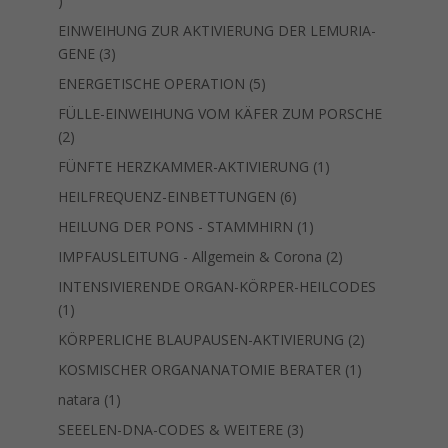
Produkt
EINWEIHUNG ZUR AKTIVIERUNG DER LEMURIA-
3
GENE
3
Produkte
5
ENERGETISCHE OPERATION
5
Produkte
FÜLLE-EINWEIHUNG VOM KÄFER ZUM PORSCHE
2
2
Produkte
1
FÜNFTE HERZKAMMER-AKTIVIERUNG
1
Produkt
6
HEILFREQUENZ-EINBETTUNGEN
6
Produkte
1
HEILUNG DER PONS - STAMMHIRN
1
Produkt
2
IMPFAUSLEITUNG - Allgemein & Corona
2
Produkte
INTENSIVIERENDE ORGAN-KÖRPER-HEILCODES
1
1
Produkt
2
KÖRPERLICHE BLAUPAUSEN-AKTIVIERUNG
2
Produkte
1
KOSMISCHER ORGANANATOMIE BERATER
1
Produkt
1
natara
1
Produkt
3
SEEELEN-DNA-CODES & WEITERE
3