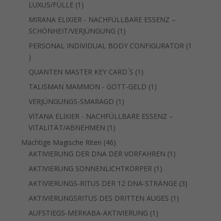
1
LUXUS/FÜLLE
1
Produkt
MIRANA ELIXIER - NACHFÜLLBARE ESSENZ –
1
SCHÖNHEIT/VERJÜNGUNG
1
Produkt
PERSONAL INDIVIDUAL BODY CONFIGURATOR
1
1
Produkt
1
QUANTEN MASTER KEY CARD ́S
1
Produkt
1
TALISMAN MAMMON - GOTT-GELD
1
Produkt
1
VERJÜNGUNGS-SMARAGD
1
Produkt
VITANA ELIXIER - NACHFÜLLBARE ESSENZ –
1
VITALITÄT/ABNEHMEN
1
Produkt
46
Mächtige Magische Riten
46
Produkte
1
AKTIVIERUNG DER DNA DER VORFAHREN
1
Produkt
1
AKTIVIERUNG SONNENLICHTKÖRPER
1
Produkt
3
AKTIVIERUNGS-RITUS DER 12 DNA-STRÄNGE
3
Produkte
1
AKTIVIERUNGSRITUS DES DRITTEN AUGES
1
Produkt
1
AUFSTIEGS-MERKABA-AKTIVIERUNG
1