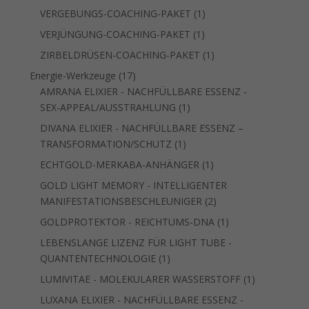
Produkt
1
VERGEBUNGS-COACHING-PAKET
1
Produkt
1
VERJÜNGUNG-COACHING-PAKET
1
Produkt
1
ZIRBELDRÜSEN-COACHING-PAKET
1
Produkt
17
Energie-Werkzeuge
17
Produkte
AMRANA ELIXIER - NACHFÜLLBARE ESSENZ -
1
SEX-APPEAL/AUSSTRAHLUNG
1
Produkt
DIVANA ELIXIER - NACHFÜLLBARE ESSENZ –
1
TRANSFORMATION/SCHUTZ
1
Produkt
1
ECHTGOLD-MERKABA-ANHÄNGER
1
Produkt
GOLD LIGHT MEMORY - INTELLIGENTER
2
MANIFESTATIONSBESCHLEUNIGER
2
Produkte
1
GOLDPROTEKTOR - REICHTUMS-DNA
1
Produkt
LEBENSLANGE LIZENZ FÜR LIGHT TUBE -
1
QUANTENTECHNOLOGIE
1
Produkt
1
LUMIVITAE - MOLEKULARER WASSERSTOFF
1
Produkt
LUXANA ELIXIER - NACHFÜLLBARE ESSENZ -