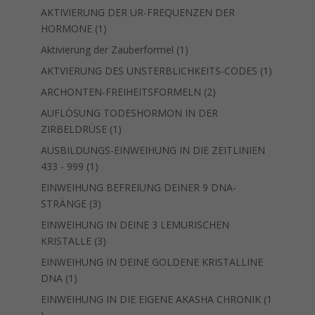
Produkt
AKTIVIERUNG DER UR-FREQUENZEN DER
1
HORMONE
1
Produkt
1
Aktivierung der Zauberformel
1
Produkt
1
AKTVIERUNG DES UNSTERBLICHKEITS-CODES
1
Produkt
2
ARCHONTEN-FREIHEITSFORMELN
2
Produkte
AUFLÖSUNG TODESHORMON IN DER
1
ZIRBELDRÜSE
1
Produkt
AUSBILDUNGS-EINWEIHUNG IN DIE ZEITLINIEN
1
433 - 999
1
Produkt
EINWEIHUNG BEFREIUNG DEINER 9 DNA-
3
STRÄNGE
3
Produkte
EINWEIHUNG IN DEINE 3 LEMURISCHEN
3
KRISTALLE
3
Produkte
EINWEIHUNG IN DEINE GOLDENE KRISTALLINE
1
DNA
1
Produkt
EINWEIHUNG IN DIE EIGENE AKASHA CHRONIK
1
1