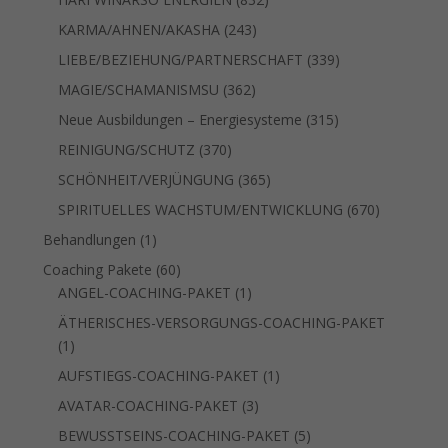
Produkte
243
KARMA/AHNEN/AKASHA
243
Produkte
339
LIEBE/BEZIEHUNG/PARTNERSCHAFT
339
Produkte
362
MAGIE/SCHAMANISMSU
362
Produkte
315
Neue Ausbildungen – Energiesysteme
315
Produkte
370
REINIGUNG/SCHUTZ
370
Produkte
365
SCHÖNHEIT/VERJÜNGUNG
365
Produkte
670
SPIRITUELLES WACHSTUM/ENTWICKLUNG
670
Produkte
1
Behandlungen
1
Produkt
60
Coaching Pakete
60
Produkte
1
ANGEL-COACHING-PAKET
1
Produkt
ÄTHERISCHES-VERSORGUNGS-COACHING-PAKET
1
1
Produkt
1
AUFSTIEGS-COACHING-PAKET
1
Produkt
3
AVATAR-COACHING-PAKET
3
Produkte
5
BEWUSSTSEINS-COACHING-PAKET
5