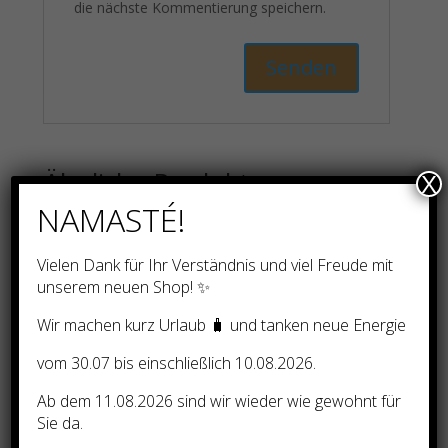
die nächste Kommentierung speichern.
Ähnliche Produkte
X
NAMASTÉ!
Vielen Dank für Ihr Verständnis und viel Freude mit
Wichtig & Brandneu!
unserem neuen Shop! ✨
Coaching/Ausbildung: ANTI-
Wir machen kurz Urlaub 🧳 und tanken neue Energie
DEPRESSIV- ESSENZ –
vom 30.07 bis einschließlich 10.08.2026.
Ferneinweihung!
Ab dem 11.08.2026 sind wir wieder wie gewohnt für
45,00
€
Sie da.