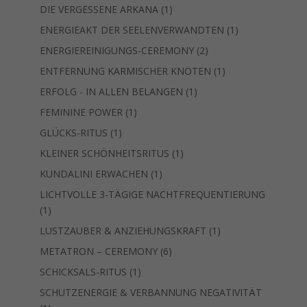
Produkt
1
DIE VERGESSENE ARKANA
1
Produkt
1
ENERGIEAKT DER SEELENVERWANDTEN
1
Produkt
2
ENERGIEREINIGUNGS-CEREMONY
2
Produkte
1
ENTFERNUNG KARMISCHER KNOTEN
1
Produkt
1
ERFOLG - IN ALLEN BELANGEN
1
Produkt
1
FEMININE POWER
1
Produkt
1
GLÜCKS-RITUS
1
Produkt
1
KLEINER SCHÖNHEITSRITUS
1
Produkt
1
KUNDALINI ERWACHEN
1
Produkt
LICHTVOLLE 3-TÄGIGE NACHTFREQUENTIERUNG
1
1
Produkt
1
LUSTZAUBER & ANZIEHUNGSKRAFT
1
Produkt
6
METATRON – CEREMONY
6
Produkte
1
SCHICKSALS-RITUS
1
Produkt
SCHUTZENERGIE & VERBANNUNG NEGATIVITÄT