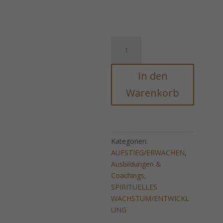
AVALON
-
Divine
In den
Connection
of
Warenkorb
priest's
energy
and
magic
Kategorien:
Menge
AUFSTIEG/ERWACHEN
,
Ausbildungen &
Coachings
,
SPIRITUELLES
WACHSTUM/ENTWICKL
UNG