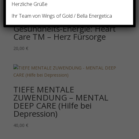
Herzliche Grüße
Ihr Team von Wings of Gold / Bella Energetica
Gesundheits-Energie: Heart
Care TM – Herz Fürsorge
20,00
€
TIEFE MENTALE
ZUWENDUNG – MENTAL
DEEP CARE (Hilfe bei
Depression)
40,00
€