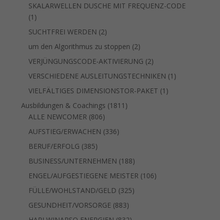
Produkte
SKALARWELLEN DUSCHE MIT FREQUENZ-CODE
1
1
Produkt
2
SUCHTFREI WERDEN
2
Produkte
2
um den Algorithmus zu stoppen
2
Produkte
2
VERJÜNGUNGSCODE-AKTIVIERUNG
2
Produkte
1
VERSCHIEDENE AUSLEITUNGSTECHNIKEN
1
Produkt
1
VIELFÄLTIGES DIMENSIONSTOR-PAKET
1
Produkt
1811
Ausbildungen & Coachings
1811
806
Produkte
ALLE NEWCOMER
806
Produkte
336
AUFSTIEG/ERWACHEN
336
Produkte
385
BERUF/ERFOLG
385
Produkte
188
BUSINESS/UNTERNEHMEN
188
Produkte
106
ENGEL/AUFGESTIEGENE MEISTER
106
Produkte
325
FÜLLE/WOHLSTAND/GELD
325
Produkte
883
GESUNDHEIT/VORSORGE
883
Produkte
832
HARI WINARSO ENERGIEN
832