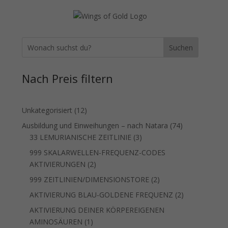
Suchen
Nach Preis filtern
12
Unkategorisiert
12
Produkte
74
Ausbildung und Einweihungen – nach Natara
74
3
Produkte
33 LEMURIANISCHE ZEITLINIE
3
Produkte
999 SKALARWELLEN-FREQUENZ-CODES
2
AKTIVIERUNGEN
2
Produkte
2
999 ZEITLINIEN/DIMENSIONSTORE
2
Produkte
2
AKTIVIERUNG BLAU-GOLDENE FREQUENZ
2
Produkte
AKTIVIERUNG DEINER KÖRPEREIGENEN
1
AMINOSÄUREN
1