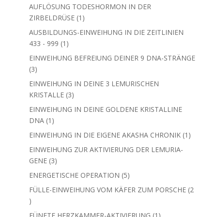
Produkte
AUFLÖSUNG TODESHORMON IN DER
1
ZIRBELDRÜSE
1
Produkt
AUSBILDUNGS-EINWEIHUNG IN DIE ZEITLINIEN
1
433 - 999
1
Produkt
EINWEIHUNG BEFREIUNG DEINER 9 DNA-STRÄNGE
3
3
Produkte
EINWEIHUNG IN DEINE 3 LEMURISCHEN
3
KRISTALLE
3
Produkte
EINWEIHUNG IN DEINE GOLDENE KRISTALLINE
1
DNA
1
Produkt
1
EINWEIHUNG IN DIE EIGENE AKASHA CHRONIK
1
Produkt
EINWEIHUNG ZUR AKTIVIERUNG DER LEMURIA-
3
GENE
3
Produkte
5
ENERGETISCHE OPERATION
5
Produkte
FÜLLE-EINWEIHUNG VOM KÄFER ZUM PORSCHE
2
2
Produkte
1
FÜNFTE HERZKAMMER-AKTIVIERUNG
1