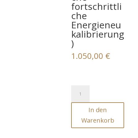
fortschrittli
che
Energieneu
kalibrierung
)
1.050,00
€
7-
stufige
multidimensionale
In den
Heilung
Extrem
Warenkorb
(Umfangreiche
fortschrittliche