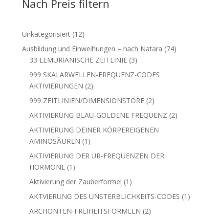
Nach Preis filtern
12
Unkategorisiert
12
Produkte
74
Ausbildung und Einweihungen – nach Natara
74
3
Produkte
33 LEMURIANISCHE ZEITLINIE
3
Produkte
999 SKALARWELLEN-FREQUENZ-CODES
2
AKTIVIERUNGEN
2
Produkte
2
999 ZEITLINIEN/DIMENSIONSTORE
2
Produkte
2
AKTIVIERUNG BLAU-GOLDENE FREQUENZ
2
Produkte
AKTIVIERUNG DEINER KÖRPEREIGENEN
1
AMINOSÄUREN
1
Produkt
AKTIVIERUNG DER UR-FREQUENZEN DER
1
HORMONE
1
Produkt
1
Aktivierung der Zauberformel
1
Produkt
1
AKTVIERUNG DES UNSTERBLICHKEITS-CODES
1
Produkt
2
ARCHONTEN-FREIHEITSFORMELN
2