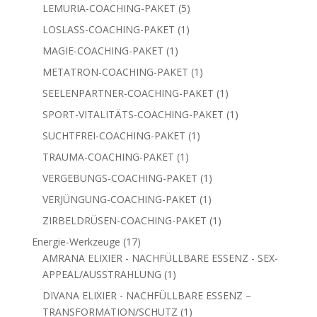
Produkt
5
LEMURIA-COACHING-PAKET
5
Produkte
1
LOSLASS-COACHING-PAKET
1
Produkt
1
MAGIE-COACHING-PAKET
1
Produkt
1
METATRON-COACHING-PAKET
1
Produkt
1
SEELENPARTNER-COACHING-PAKET
1
Produkt
1
SPORT-VITALITÄTS-COACHING-PAKET
1
Produkt
1
SUCHTFREI-COACHING-PAKET
1
Produkt
1
TRAUMA-COACHING-PAKET
1
Produkt
1
VERGEBUNGS-COACHING-PAKET
1
Produkt
1
VERJÜNGUNG-COACHING-PAKET
1
Produkt
1
ZIRBELDRÜSEN-COACHING-PAKET
1
Produkt
17
Energie-Werkzeuge
17
Produkte
AMRANA ELIXIER - NACHFÜLLBARE ESSENZ - SEX-
1
APPEAL/AUSSTRAHLUNG
1
Produkt
DIVANA ELIXIER - NACHFÜLLBARE ESSENZ –
1
TRANSFORMATION/SCHUTZ
1