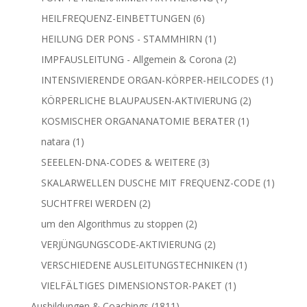
Produkt
6
HEILFREQUENZ-EINBETTUNGEN
6
Produkte
1
HEILUNG DER PONS - STAMMHIRN
1
Produkt
2
IMPFAUSLEITUNG - Allgemein & Corona
2
Produkte
1
INTENSIVIERENDE ORGAN-KÖRPER-HEILCODES
1
Produkt
2
KÖRPERLICHE BLAUPAUSEN-AKTIVIERUNG
2
Produkte
1
KOSMISCHER ORGANANATOMIE BERATER
1
Produkt
1
natara
1
Produkt
3
SEEELEN-DNA-CODES & WEITERE
3
Produkte
1
SKALARWELLEN DUSCHE MIT FREQUENZ-CODE
1
Produkt
2
SUCHTFREI WERDEN
2
Produkte
2
um den Algorithmus zu stoppen
2
Produkte
2
VERJÜNGUNGSCODE-AKTIVIERUNG
2
Produkte
1
VERSCHIEDENE AUSLEITUNGSTECHNIKEN
1
Produkt
1
VIELFÄLTIGES DIMENSIONSTOR-PAKET
1
Produkt
1811
Ausbildungen & Coachings
1811