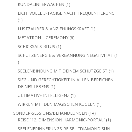
Produkt
1
KUNDALINI ERWACHEN
1
Produkt
LICHTVOLLE 3-TÄGIGE NACHTFREQUENTIERUNG
1
1
Produkt
1
LUSTZAUBER & ANZIEHUNGSKRAFT
1
Produkt
6
METATRON – CEREMONY
6
Produkte
1
SCHICKSALS-RITUS
1
Produkt
SCHUTZENERGIE & VERBANNUNG NEGATIVITÄT
1
1
Produkt
1
SEELENBINDUNG MIT DEINEM SCHUTZGEIST
1
Produkt
SIEG UND GERECHTIGKEIT IN ALLEN BEREICHEN
1
DEINES LEBENS
1
Produkt
1
ULTIMATIVE INTELLIGENZ
1
Produkt
1
WIRKEN MIT DEN MAGISCHEN KUGELN
1
Produkt
14
SONDER-SESSIONS/BEHANDLUNGEN
14
Produkte
1
REISE "12. DIMENSION HARMONIC-PORTAL“
1
Produkt
SEELENERINNERUNGS-REISE - "DIAMOND SUN