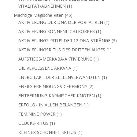
1
VITALITÄT/ABNEHMEN
1
Produkt
46
Mächtige Magische Riten
46
Produkte
1
AKTIVIERUNG DER DNA DER VORFAHREN
1
Produkt
1
AKTIVIERUNG SONNENLICHTKÖRPER
1
Produkt
3
AKTIVIERUNGS-RITUS DER 12 DNA-STRÄNGE
3
Produkte
1
AKTIVIERUNGSRITUS DES DRITTEN AUGES
1
Produkt
1
AUFSTIEGS-MERKABA-AKTIVIERUNG
1
Produkt
1
DIE VERGESSENE ARKANA
1
Produkt
1
ENERGIEAKT DER SEELENVERWANDTEN
1
Produkt
2
ENERGIEREINIGUNGS-CEREMONY
2
Produkte
1
ENTFERNUNG KARMISCHER KNOTEN
1
Produkt
1
ERFOLG - IN ALLEN BELANGEN
1
Produkt
1
FEMININE POWER
1
Produkt
1
GLÜCKS-RITUS
1
Produkt
1
KLEINER SCHÖNHEITSRITUS
1