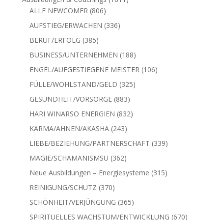
806
Produkte
ALLE NEWCOMER
806
Produkte
336
AUFSTIEG/ERWACHEN
336
Produkte
385
BERUF/ERFOLG
385
Produkte
188
BUSINESS/UNTERNEHMEN
188
Produkte
106
ENGEL/AUFGESTIEGENE MEISTER
106
Produkte
325
FÜLLE/WOHLSTAND/GELD
325
Produkte
883
GESUNDHEIT/VORSORGE
883
Produkte
832
HARI WINARSO ENERGIEN
832
Produkte
243
KARMA/AHNEN/AKASHA
243
Produkte
339
LIEBE/BEZIEHUNG/PARTNERSCHAFT
339
Produkte
362
MAGIE/SCHAMANISMSU
362
Produkte
315
Neue Ausbildungen – Energiesysteme
315
Produkte
370
REINIGUNG/SCHUTZ
370
Produkte
365
SCHÖNHEIT/VERJÜNGUNG
365
Produkte
670
SPIRITUELLES WACHSTUM/ENTWICKLUNG
670