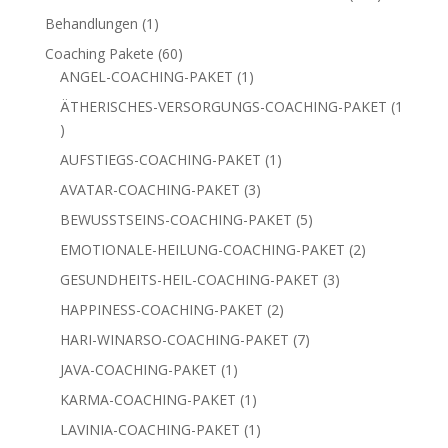
Produkte
1
Behandlungen
1
Produkt
60
Coaching Pakete
60
Produkte
1
ANGEL-COACHING-PAKET
1
Produkt
ÄTHERISCHES-VERSORGUNGS-COACHING-PAKET
1
1
Produkt
1
AUFSTIEGS-COACHING-PAKET
1
Produkt
3
AVATAR-COACHING-PAKET
3
Produkte
5
BEWUSSTSEINS-COACHING-PAKET
5
Produkte
2
EMOTIONALE-HEILUNG-COACHING-PAKET
2
Produkte
3
GESUNDHEITS-HEIL-COACHING-PAKET
3
Produkte
2
HAPPINESS-COACHING-PAKET
2
Produkte
7
HARI-WINARSO-COACHING-PAKET
7
Produkte
1
JAVA-COACHING-PAKET
1
Produkt
1
KARMA-COACHING-PAKET
1
Produkt
1
LAVINIA-COACHING-PAKET
1