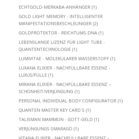
Produkt
1
ECHTGOLD-MERKABA-ANHÄNGER
1
Produkt
GOLD LIGHT MEMORY - INTELLIGENTER
2
MANIFESTATIONSBESCHLEUNIGER
2
Produkte
1
GOLDPROTEKTOR - REICHTUMS-DNA
1
Produkt
LEBENSLANGE LIZENZ FÜR LIGHT TUBE -
1
QUANTENTECHNOLOGIE
1
Produkt
1
LUMIVITAE - MOLEKULARER WASSERSTOFF
1
Produkt
LUXANA ELIXIER - NACHFÜLLBARE ESSENZ -
1
LUXUS/FÜLLE
1
Produkt
MIRANA ELIXIER - NACHFÜLLBARE ESSENZ –
1
SCHÖNHEIT/VERJÜNGUNG
1
Produkt
1
PERSONAL INDIVIDUAL BODY CONFIGURATOR
1
Produkt
1
QUANTEN MASTER KEY CARD ́S
1
Produkt
1
TALISMAN MAMMON - GOTT-GELD
1
Produkt
1
VERJÜNGUNGS-SMARAGD
1
Produkt
VITANA ELIXIER - NACHFÜLLBARE ESSENZ –