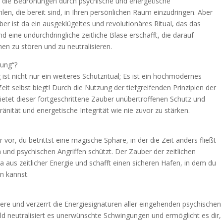
 die Bedrohungen durch psychische und energetische
en, die bereit sind, in Ihren persönlichen Raum einzudringen. Aber
er ist da ein ausgeklügeltes und revolutionäres Ritual, das das
 eine undurchdringliche zeitliche Blase erschafft, die darauf
nen zu stören und zu neutralisieren.
rung“?
ist nicht nur ein weiteres Schutzritual; Es ist ein hochmodernes
it selbst biegt! Durch die Nutzung der tiefgreifenden Prinzipien der
bietet dieser fortgeschrittene Zauber unübertroffenen Schutz und
änität und energetische Integrität wie nie zuvor zu stärken.
dir vor, du betrittst eine magische Sphäre, in der die Zeit anders fließt
n und psychischen Angriffen schützt. Der Zauber der zeitlichen
a aus zeitlicher Energie und schafft einen sicheren Hafen, in dem du
n kannst.
:
ere und verzerrt die Energiesignaturen aller eingehenden psychischen
ld neutralisiert es unerwünschte Schwingungen und ermöglicht es dir,