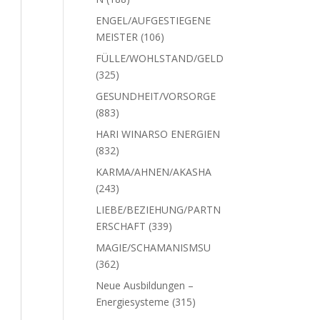
Produkte
ENGEL/AUFGESTIEGENE
106
MEISTER
106
Produkte
FÜLLE/WOHLSTAND/GELD
325
325
Produkte
GESUNDHEIT/VORSORGE
883
883
Produkte
HARI WINARSO ENERGIEN
832
832
Produkte
KARMA/AHNEN/AKASHA
243
243
Produkte
LIEBE/BEZIEHUNG/PARTN
339
ERSCHAFT
339
Produkte
MAGIE/SCHAMANISMSU
362
362
Produkte
Neue Ausbildungen –
315
Energiesysteme
315
Produkte