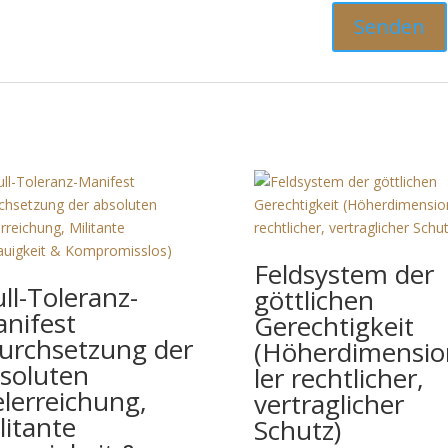
Feldsystem der
ll-Toleranz-
göttlichen
nifest
Gerechtigkeit
urchsetzung der
(Höherdimensio
soluten
ler rechtlicher,
elerreichung,
vertraglicher
litante
Schutz)