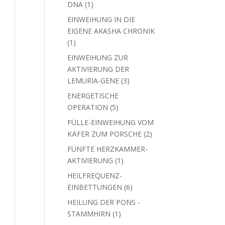
1
DNA
1
Produkt
EINWEIHUNG IN DIE
EIGENE AKASHA CHRONIK
1
1
Produkt
EINWEIHUNG ZUR
AKTIVIERUNG DER
3
LEMURIA-GENE
3
Produkte
ENERGETISCHE
5
OPERATION
5
Produkte
FÜLLE-EINWEIHUNG VOM
2
KÄFER ZUM PORSCHE
2
Produkte
FÜNFTE HERZKAMMER-
1
AKTIVIERUNG
1
Produkt
HEILFREQUENZ-
6
EINBETTUNGEN
6
Produkte
HEILUNG DER PONS -
1
STAMMHIRN
1
Produkt