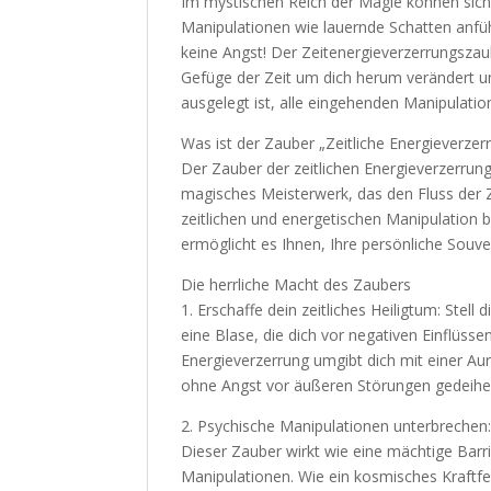
Im mystischen Reich der Magie können sich
Manipulationen wie lauernde Schatten anfühl
keine Angst! Der Zeitenergieverzerrungszaub
Gefüge der Zeit um dich herum verändert und
ausgelegt ist, alle eingehenden Manipulatio
Was ist der Zauber „Zeitliche Energieverzer
Der Zauber der zeitlichen Energieverzerrung 
magisches Meisterwerk, das den Fluss der Ze
zeitlichen und energetischen Manipulation 
ermöglicht es Ihnen, Ihre persönliche Souver
Die herrliche Macht des Zaubers
1. Erschaffe dein zeitliches Heiligtum: Stell 
eine Blase, die dich vor negativen Einflüsse
Energieverzerrung umgibt dich mit einer Aur
ohne Angst vor äußeren Störungen gedeihe
2. Psychische Manipulationen unterbrechen
Dieser Zauber wirkt wie eine mächtige Barri
Manipulationen. Wie ein kosmisches Kraftfe