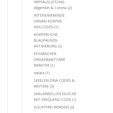
IMPFAUSLEITUNG -
2
Allgemein & Corona
2
Produkte
INTENSIVIERENDE
ORGAN-KÖRPER-
1
HEILCODES
1
Produkt
KÖRPERLICHE
BLAUPAUSEN-
2
AKTIVIERUNG
2
Produkte
KOSMISCHER
ORGANANATOMIE
1
BERATER
1
Produkt
1
natara
1
Produkt
SEEELEN-DNA-CODES &
3
WEITERE
3
Produkte
SKALARWELLEN DUSCHE
1
MIT FREQUENZ-CODE
1
Produkt
2
SUCHTFREI WERDEN
2
Produkte