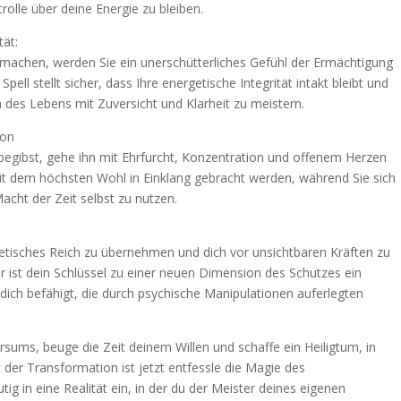
trolle über deine Energie zu bleiben.
tät:
 machen, werden Sie ein unerschütterliches Gefühl der Ermächtigung
ell stellt sicher, dass Ihre energetische Integrität intakt bleibt und
 des Lebens mit Zuversicht und Klarheit zu meistern.
ion
begibst, gehe ihn mit Ehrfurcht, Konzentration und offenem Herzen
 mit dem höchsten Wohl in Einklang gebracht werden, während Sie sich
acht der Zeit selbst zu nutzen.
rgetisches Reich zu übernehmen und dich vor unsichtbaren Kräften zu
 ist dein Schlüssel zu einer neuen Dimension des Schutzes ein
dich befähigt, die durch psychische Manipulationen auferlegten
sums, beuge die Zeit deinem Willen und schaffe ein Heiligtum, in
 der Transformation ist jetzt entfessle die Magie des
ig in eine Realität ein, in der du der Meister deines eigenen