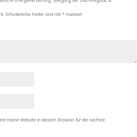
itliche Energieverzerrung“ (Biegung der Zeit/Integrität &
ht.
Erforderliche Felder sind mit
*
markiert
nd meine Website in diesem Browser für die nächste