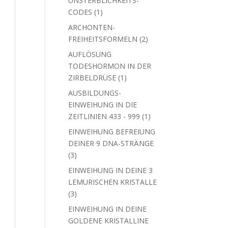
UNSTERBLICHKEITS-
1
CODES
1
Produkt
ARCHONTEN-
2
FREIHEITSFORMELN
2
Produkte
AUFLÖSUNG
TODESHORMON IN DER
1
ZIRBELDRÜSE
1
Produkt
AUSBILDUNGS-
EINWEIHUNG IN DIE
1
ZEITLINIEN 433 - 999
1
Produkt
EINWEIHUNG BEFREIUNG
DEINER 9 DNA-STRÄNGE
3
3
Produkte
EINWEIHUNG IN DEINE 3
LEMURISCHEN KRISTALLE
3
3
Produkte
EINWEIHUNG IN DEINE
GOLDENE KRISTALLINE