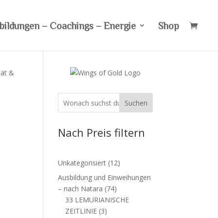
bildungen – Coachings – Energie
Shop
tät &
Suchen
Nach Preis filtern
12
Unkategorisiert
12
Produkte
Ausbildung und Einweihungen
74
– nach Natara
74
Produkte
33 LEMURIANISCHE
3
ZEITLINIE
3