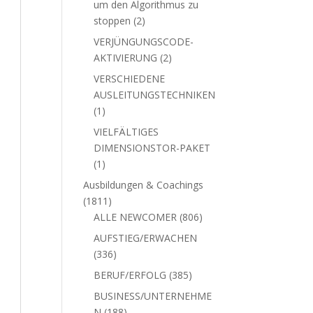
um den Algorithmus zu
2
stoppen
2
Produkte
VERJÜNGUNGSCODE-
2
AKTIVIERUNG
2
Produkte
VERSCHIEDENE
AUSLEITUNGSTECHNIKEN
1
1
Produkt
VIELFÄLTIGES
DIMENSIONSTOR-PAKET
1
1
Produkt
Ausbildungen & Coachings
1811
1811
Produkte
806
ALLE NEWCOMER
806
Produkte
AUFSTIEG/ERWACHEN
336
336
Produkte
385
BERUF/ERFOLG
385
Produkte
BUSINESS/UNTERNEHME
188
N
188