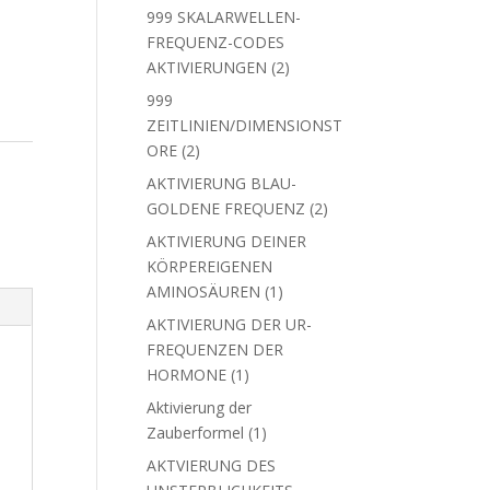
Produkte
999 SKALARWELLEN-
FREQUENZ-CODES
2
AKTIVIERUNGEN
2
Produkte
999
ZEITLINIEN/DIMENSIONST
2
ORE
2
Produkte
AKTIVIERUNG BLAU-
2
GOLDENE FREQUENZ
2
Produkte
AKTIVIERUNG DEINER
KÖRPEREIGENEN
1
AMINOSÄUREN
1
Produkt
AKTIVIERUNG DER UR-
FREQUENZEN DER
1
HORMONE
1
Produkt
Aktivierung der
1
Zauberformel
1
Produkt
AKTVIERUNG DES