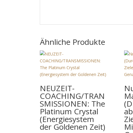
Ähnliche Produkte
NEUZEIT-
Nu
COACHING/TRAN
Ma
SMISSIONEN: The
(D
Platinum Crystal
ab
(Energiesystem
Zi
der Goldenen Zeit)
Mi