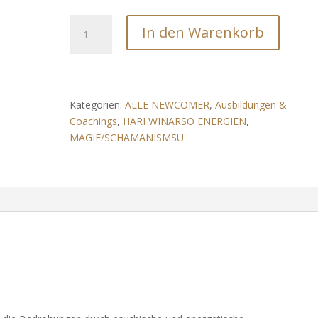
Zauber
In den Warenkorb
"Zeitliche
Energieverzerrung"
(Biegung
der
Zeit/Integrität
Kategorien:
ALLE NEWCOMER
,
Ausbildungen &
&
Coachings
,
HARI WINARSO ENERGIEN
,
Souveränität)
MAGIE/SCHAMANISMSU
Menge