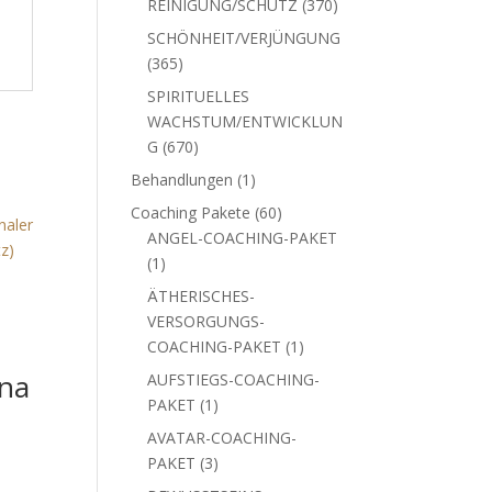
370
REINIGUNG/SCHUTZ
370
Produkte
SCHÖNHEIT/VERJÜNGUNG
365
365
Produkte
SPIRITUELLES
WACHSTUM/ENTWICKLUN
670
G
670
Produkte
1
Behandlungen
1
Produkt
60
Coaching Pakete
60
Produkte
ANGEL-COACHING-PAKET
1
1
Produkt
ÄTHERISCHES-
VERSORGUNGS-
1
COACHING-PAKET
1
Produkt
na
AUFSTIEGS-COACHING-
1
PAKET
1
Produkt
AVATAR-COACHING-
3
PAKET
3
Produkte