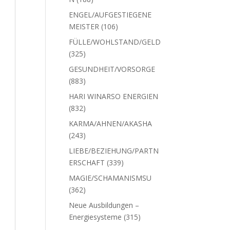
Produkte
ENGEL/AUFGESTIEGENE
106
MEISTER
106
Produkte
FÜLLE/WOHLSTAND/GEL
325
D
325
Produkte
GESUNDHEIT/VORSORGE
883
883
Produkte
HARI WINARSO ENERGIEN
832
832
Produkte
KARMA/AHNEN/AKASHA
243
243
Produkte
LIEBE/BEZIEHUNG/PARTN
339
ERSCHAFT
339
Produkte
MAGIE/SCHAMANISMSU
362
362
Produkte
Neue Ausbildungen –
315
Energiesysteme
315
Produkte