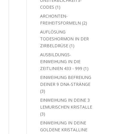
UNSTERBLICHKEITS-
1
CODES
1
Produkt
ARCHONTEN-
2
FREIHEITSFORMELN
2
Produkte
AUFLÖSUNG
TODESHORMON IN DER
1
ZIRBELDRÜSE
1
Produkt
AUSBILDUNGS-
EINWEIHUNG IN DIE
1
ZEITLINIEN 433 - 999
1
Produkt
EINWEIHUNG BEFREIUNG
DEINER 9 DNA-STRÄNGE
3
3
Produkte
EINWEIHUNG IN DEINE 3
LEMURISCHEN KRISTALLE
3
3
Produkte
EINWEIHUNG IN DEINE
GOLDENE KRISTALLINE