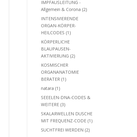
IMPFAUSLEITUNG -
2
Allgemein & Corona
2
Produkte
INTENSIVIERENDE
ORGAN-KÖRPER-
1
HEILCODES
1
Produkt
KÖRPERLICHE
BLAUPAUSEN-
2
AKTIVIERUNG
2
Produkte
KOSMISCHER
ORGANANATOMIE
1
BERATER
1
Produkt
1
natara
1
X
Produkt
SEEELEN-DNA-CODES &
3
WEITERE
3
Produkte
SKALARWELLEN DUSCHE
1
MIT FREQUENZ-CODE
1
Produkt
2
SUCHTFREI WERDEN
2
Produkte