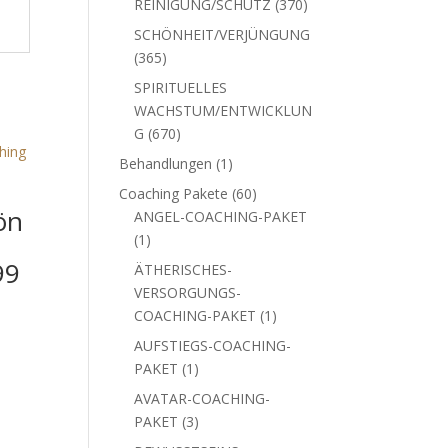
370
REINIGUNG/SCHUTZ
370
Produkte
SCHÖNHEIT/VERJÜNGUNG
365
365
Produkte
SPIRITUELLES
WACHSTUM/ENTWICKLU
670
NG
670
Produkte
1
Behandlungen
1
Produkt
ön
60
Coaching Pakete
60
Produkte
ANGEL-COACHING-PAKET
1
1
9
Produkt
ÄTHERISCHES-
VERSORGUNGS-
1
COACHING-PAKET
1
Produkt
AUFSTIEGS-COACHING-
1
PAKET
1
Produkt
AVATAR-COACHING-
3
PAKET
3
Produkte