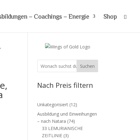
sbildungen – Coachings – Energie
Shop
,
Suchen
e,
Nach Preis filtern
a
12
Unkategorisiert
12
Produkte
Ausbildung und Einweihungen
74
– nach Natara
74
Produkte
33 LEMURIANISCHE
3
ZEITLINIE
3