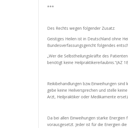
***
Des Rechts wegen folgender Zusatz:
Geistiges Heilen ist in Deutschland ohne He
Bundesverfassungsgericht folgendes entsch
„Wer die Selbstheilungskräfte des Patienten
benötigt keine Heilpraktikererlaubnis.“(AZ 
Reikibehandlungen bzw.Einweihungen sind k
gebe keine Heilversprechen und stelle kein
NAMASTÉ!
Arzt, Heilpraktiker oder Medikamente erset
Vielen Dank für Ihr 
Da bei allen Einweihungen starke Energien f
Wir machen kurz Urla
vorausgesetzt. Jeder ist für die Energien di