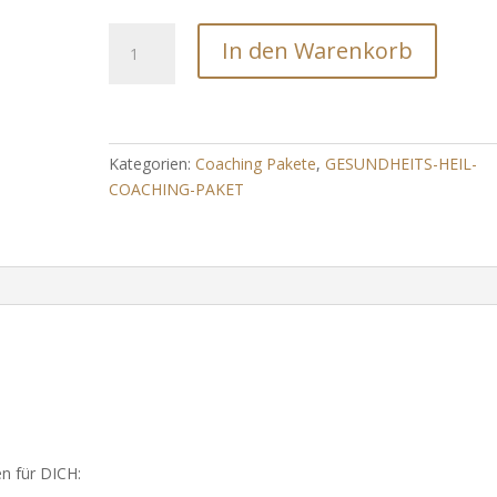
Vorsorge-
In den Warenkorb
&
Fürsorge
Paket:
Seele,
Rücken,
Kategorien:
Coaching Pakete
,
GESUNDHEITS-HEIL-
Darm,
COACHING-PAKET
Zähne,
Haut,
Herze,
Nerven,
Lymphe,
Trauma
&
Nieren!
Menge
n für DICH: