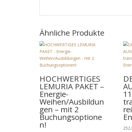
Ähnliche Produkte
HOCHWERTIGES
DE
LEMURIA PAKET –
AU
Energie-
– 
Weihen/Ausbildun
tr
gen – mit 2
re
Buchungsoptione
En
n!
252,
Preisspanne:
1.992,20
€
–
5.556,90
€