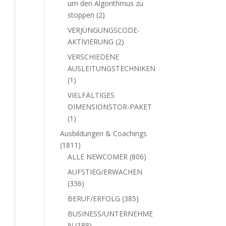
um den Algorithmus zu
2
stoppen
2
Produkte
VERJÜNGUNGSCODE-
2
AKTIVIERUNG
2
Produkte
VERSCHIEDENE
AUSLEITUNGSTECHNIKEN
1
1
Produkt
VIELFÄLTIGES
DIMENSIONSTOR-PAKET
1
1
Produkt
Ausbildungen & Coachings
1811
1811
Produkte
806
ALLE NEWCOMER
806
Produkte
AUFSTIEG/ERWACHEN
336
336
Produkte
385
BERUF/ERFOLG
385
Produkte
BUSINESS/UNTERNEHME
188
N
188