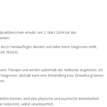
ilpraktikerschein erlaubt. Am 2. März 2004 hat das
ieden:
 durch Handauflegen aktiviert und dabei keine Diagnosen stellt,
1BVR 784/03)
eine Therapie und werden außerhalb der Heilkunde angeboten. Ich
e Diagnosen, deshalb kann eine Behandlung bzw. Einweihung keinen
zen.
Verständnis und viel Freude mit unserem neuen Shop! ✨
ließen können, wird eine physische und psychische Belastbarkeit
ub 🧳 und tanken neue Energie
e er bekommt, selbst verantwortlich.