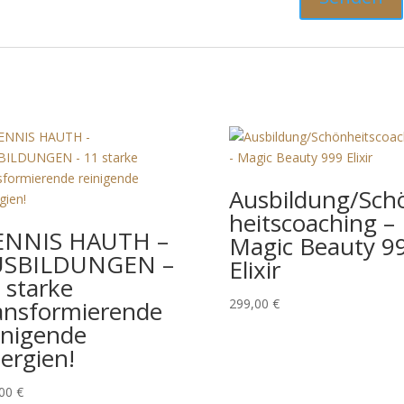
Ausbildung/Sch
heitscoaching –
NNIS HAUTH –
Magic Beauty 99
SBILDUNGEN
Elixir
11 starke
ansformierende
299,00
€
inigende
ergien!
00
€