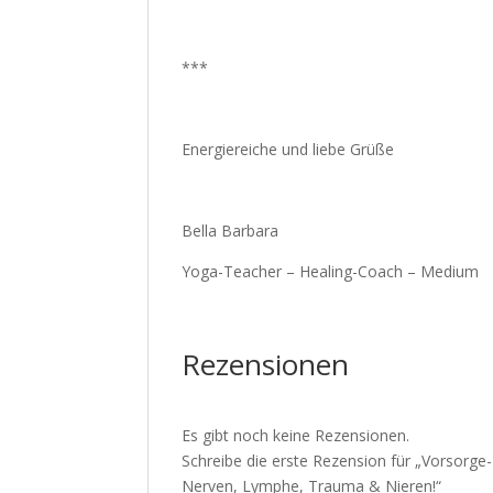
vom 30.07 bis einschl
Ab dem 11.08.2026 sin
***
Herzliche Grüße
Ihr Team von Wings of
Energiereiche und liebe Grüße
Bella Barbara
Yoga-Teacher – Healing-Coach – Medium
Rezensionen
Es gibt noch keine Rezensionen.
Schreibe die erste Rezension für „Vorsorge
Nerven, Lymphe, Trauma & Nieren!“