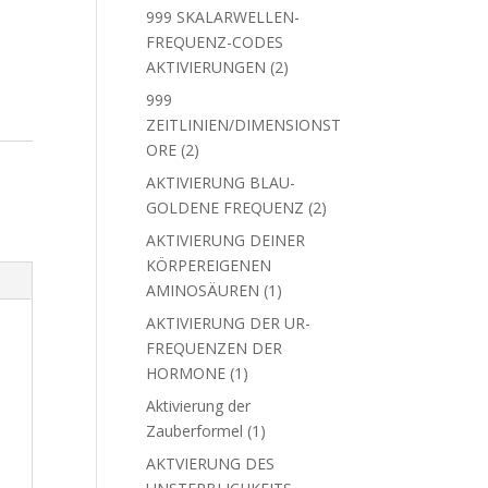
Produkte
999 SKALARWELLEN-
FREQUENZ-CODES
2
AKTIVIERUNGEN
2
Produkte
999
ZEITLINIEN/DIMENSIONS
2
TORE
2
Produkte
AKTIVIERUNG BLAU-
2
GOLDENE FREQUENZ
2
Produkte
AKTIVIERUNG DEINER
KÖRPEREIGENEN
1
AMINOSÄUREN
1
Produkt
AKTIVIERUNG DER UR-
FREQUENZEN DER
1
HORMONE
1
Produkt
Aktivierung der
1
Zauberformel
1
Produkt
AKTVIERUNG DES