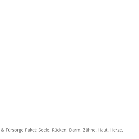
ießlich 10.08.2026.
d wir wieder wie gewohnt für Sie da.
 Gold / Bella Energetica
- & Fürsorge Paket: Seele, Rücken, Darm, Zähne, Haut, Herze,