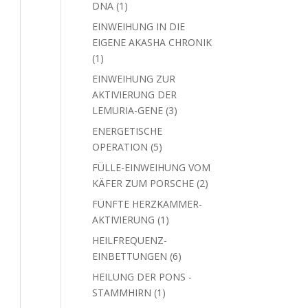
1
DNA
1
Produkt
EINWEIHUNG IN DIE
EIGENE AKASHA CHRONIK
1
1
Produkt
EINWEIHUNG ZUR
AKTIVIERUNG DER
3
LEMURIA-GENE
3
Produkte
ENERGETISCHE
5
OPERATION
5
Produkte
FÜLLE-EINWEIHUNG VOM
2
KÄFER ZUM PORSCHE
2
Produkte
FÜNFTE HERZKAMMER-
1
AKTIVIERUNG
1
Produkt
HEILFREQUENZ-
6
EINBETTUNGEN
6
Produkte
HEILUNG DER PONS -
1
STAMMHIRN
1
Produkt