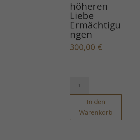
höheren
Liebe
Ermächtigu
ngen
300,00
€
Uranianische
magische
Engel
In den
Uranianische
Strahlen
Warenkorb
der
höheren
Liebe
Ermächtigungen