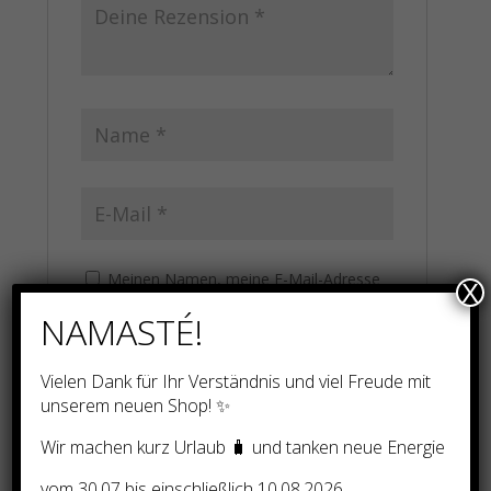
Meinen Namen, meine E-Mail-Adresse
X
und meine Website in diesem Browser für
NAMASTÉ!
die nächste Kommentierung speichern.
Vielen Dank für Ihr Verständnis und viel Freude mit
unserem neuen Shop! ✨
Wir machen kurz Urlaub 🧳 und tanken neue Energie
vom 30.07 bis einschließlich 10.08.2026.