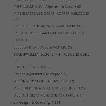
Produkt
2
IMPFAUSLEITUNG - Allgemein & Corona
2
Produkte
INTENSIVIERENDE ORGAN-KÖRPER-HEILCODES
1
1
Produkt
2
KÖRPERLICHE BLAUPAUSEN-AKTIVIERUNG
2
Produkte
1
KOSMISCHER ORGANANATOMIE BERATER
1
Produkt
1
natara
1
Produkt
3
SEEELEN-DNA-CODES & WEITERE
3
Produkte
SKALARWELLEN DUSCHE MIT FREQUENZ-CODE
1
1
Produkt
2
SUCHTFREI WERDEN
2
Produkte
2
um den Algorithmus zu stoppen
2
Produkte
2
VERJÜNGUNGSCODE-AKTIVIERUNG
2
Produkte
1
VERSCHIEDENE AUSLEITUNGSTECHNIKEN
1
Produkt
1
VIELFÄLTIGES DIMENSIONSTOR-PAKET
1
Produkt
1811
Ausbildungen & Coachings
1811