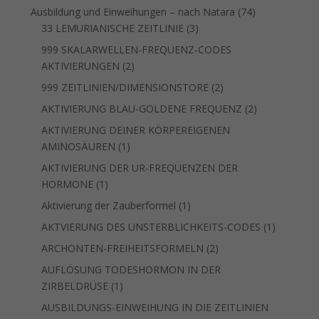
Produkte
74
Ausbildung und Einweihungen – nach Natara
74
3
Produkte
33 LEMURIANISCHE ZEITLINIE
3
Produkte
999 SKALARWELLEN-FREQUENZ-CODES
2
AKTIVIERUNGEN
2
Produkte
2
999 ZEITLINIEN/DIMENSIONSTORE
2
Produkte
2
AKTIVIERUNG BLAU-GOLDENE FREQUENZ
2
Produkte
AKTIVIERUNG DEINER KÖRPEREIGENEN
1
AMINOSÄUREN
1
Produkt
AKTIVIERUNG DER UR-FREQUENZEN DER
1
HORMONE
1
Produkt
1
Aktivierung der Zauberformel
1
Produkt
1
AKTVIERUNG DES UNSTERBLICHKEITS-CODES
1
Produkt
2
ARCHONTEN-FREIHEITSFORMELN
2
Produkte
AUFLÖSUNG TODESHORMON IN DER
1
ZIRBELDRÜSE
1
Produkt
AUSBILDUNGS-EINWEIHUNG IN DIE ZEITLINIEN