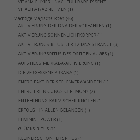
VITANA ELIXIER - NACHFÜLLBARE ESSENZ –
1
VITALITÄT/ABNEHMEN
1
Produkt
46
Mächtige Magische Riten
46
Produkte
1
AKTIVIERUNG DER DNA DER VORFAHREN
1
Produkt
1
AKTIVIERUNG SONNENLICHTKÖRPER
1
Produkt
3
AKTIVIERUNGS-RITUS DER 12 DNA-STRÄNGE
3
Produkte
1
AKTIVIERUNGSRITUS DES DRITTEN AUGES
1
Produkt
1
AUFSTIEGS-MERKABA-AKTIVIERUNG
1
Produkt
1
DIE VERGESSENE ARKANA
1
Produkt
1
ENERGIEAKT DER SEELENVERWANDTEN
1
Produkt
2
ENERGIEREINIGUNGS-CEREMONY
2
Produkte
1
ENTFERNUNG KARMISCHER KNOTEN
1
Produkt
1
ERFOLG - IN ALLEN BELANGEN
1
Produkt
1
FEMININE POWER
1
Produkt
1
GLÜCKS-RITUS
1
Produkt
1
KLEINER SCHÖNHEITSRITUS
1