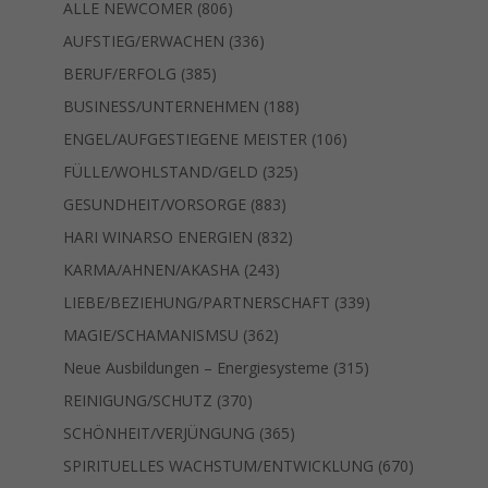
806
Produkte
ALLE NEWCOMER
806
Produkte
336
AUFSTIEG/ERWACHEN
336
Produkte
385
BERUF/ERFOLG
385
Produkte
188
BUSINESS/UNTERNEHMEN
188
Produkte
106
ENGEL/AUFGESTIEGENE MEISTER
106
Produkte
325
FÜLLE/WOHLSTAND/GELD
325
Produkte
883
GESUNDHEIT/VORSORGE
883
Produkte
832
HARI WINARSO ENERGIEN
832
Produkte
243
KARMA/AHNEN/AKASHA
243
Produkte
339
LIEBE/BEZIEHUNG/PARTNERSCHAFT
339
Produkte
362
MAGIE/SCHAMANISMSU
362
Produkte
315
Neue Ausbildungen – Energiesysteme
315
Produkte
370
REINIGUNG/SCHUTZ
370
Produkte
365
SCHÖNHEIT/VERJÜNGUNG
365
Produkte
670
SPIRITUELLES WACHSTUM/ENTWICKLUNG
670