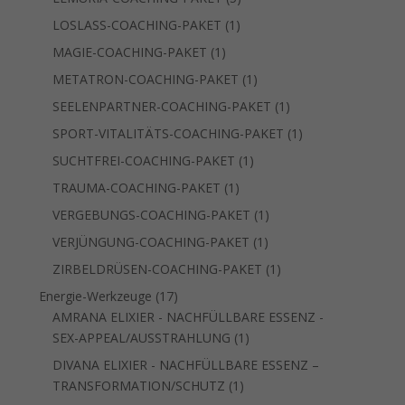
Produkte
1
LOSLASS-COACHING-PAKET
1
Produkt
1
MAGIE-COACHING-PAKET
1
Produkt
1
METATRON-COACHING-PAKET
1
Produkt
1
SEELENPARTNER-COACHING-PAKET
1
Produkt
1
SPORT-VITALITÄTS-COACHING-PAKET
1
Produkt
1
SUCHTFREI-COACHING-PAKET
1
Produkt
1
TRAUMA-COACHING-PAKET
1
Produkt
1
VERGEBUNGS-COACHING-PAKET
1
Produkt
1
VERJÜNGUNG-COACHING-PAKET
1
Produkt
1
ZIRBELDRÜSEN-COACHING-PAKET
1
Produkt
17
Energie-Werkzeuge
17
Produkte
AMRANA ELIXIER - NACHFÜLLBARE ESSENZ -
1
SEX-APPEAL/AUSSTRAHLUNG
1
Produkt
DIVANA ELIXIER - NACHFÜLLBARE ESSENZ –
1
TRANSFORMATION/SCHUTZ
1