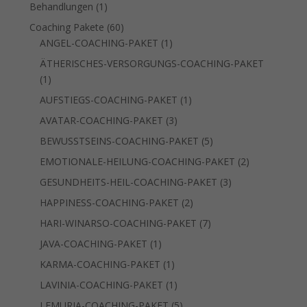
Produkte
1
Behandlungen
1
Produkt
60
Coaching Pakete
60
Produkte
1
ANGEL-COACHING-PAKET
1
Produkt
ÄTHERISCHES-VERSORGUNGS-COACHING-PAKET
1
1
Produkt
1
AUFSTIEGS-COACHING-PAKET
1
Produkt
3
AVATAR-COACHING-PAKET
3
Produkte
5
BEWUSSTSEINS-COACHING-PAKET
5
Produkte
2
EMOTIONALE-HEILUNG-COACHING-PAKET
2
Produkte
3
GESUNDHEITS-HEIL-COACHING-PAKET
3
Produkte
2
HAPPINESS-COACHING-PAKET
2
Produkte
7
HARI-WINARSO-COACHING-PAKET
7
Produkte
1
JAVA-COACHING-PAKET
1
Produkt
1
KARMA-COACHING-PAKET
1
Produkt
1
LAVINIA-COACHING-PAKET
1
Produkt
5
LEMURIA-COACHING-PAKET
5