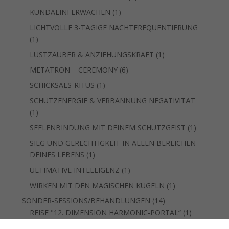
Produkt
1
KUNDALINI ERWACHEN
1
Produkt
LICHTVOLLE 3-TÄGIGE NACHTFREQUENTIERUNG
1
1
Produkt
1
LUSTZAUBER & ANZIEHUNGSKRAFT
1
Produkt
6
METATRON – CEREMONY
6
Produkte
1
SCHICKSALS-RITUS
1
Produkt
SCHUTZENERGIE & VERBANNUNG NEGATIVITÄT
1
1
Produkt
1
SEELENBINDUNG MIT DEINEM SCHUTZGEIST
1
Produkt
SIEG UND GERECHTIGKEIT IN ALLEN BEREICHEN
1
DEINES LEBENS
1
Produkt
1
ULTIMATIVE INTELLIGENZ
1
Produkt
1
WIRKEN MIT DEN MAGISCHEN KUGELN
1
Produkt
14
SONDER-SESSIONS/BEHANDLUNGEN
14
Produkte
1
REISE "12. DIMENSION HARMONIC-PORTAL“
1
Produkt
SEELENERINNERUNGS-REISE - "DIAMOND SUN