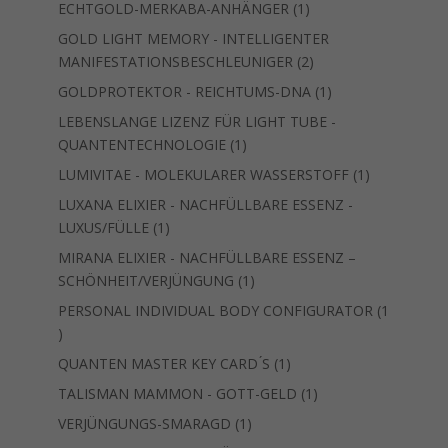
Produkt
1
ECHTGOLD-MERKABA-ANHÄNGER
1
Produkt
GOLD LIGHT MEMORY - INTELLIGENTER
2
MANIFESTATIONSBESCHLEUNIGER
2
Produkte
1
GOLDPROTEKTOR - REICHTUMS-DNA
1
Produkt
LEBENSLANGE LIZENZ FÜR LIGHT TUBE -
1
QUANTENTECHNOLOGIE
1
Produkt
1
LUMIVITAE - MOLEKULARER WASSERSTOFF
1
Produkt
LUXANA ELIXIER - NACHFÜLLBARE ESSENZ -
1
LUXUS/FÜLLE
1
Produkt
MIRANA ELIXIER - NACHFÜLLBARE ESSENZ –
1
SCHÖNHEIT/VERJÜNGUNG
1
Produkt
PERSONAL INDIVIDUAL BODY CONFIGURATOR
1
1
Produkt
1
QUANTEN MASTER KEY CARD ́S
1
Produkt
1
TALISMAN MAMMON - GOTT-GELD
1
Produkt
1
VERJÜNGUNGS-SMARAGD
1
Produkt