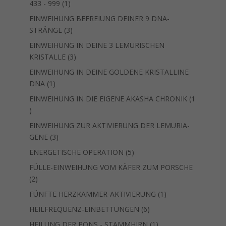
1
433 - 999
1
Produkt
EINWEIHUNG BEFREIUNG DEINER 9 DNA-
3
STRÄNGE
3
Produkte
EINWEIHUNG IN DEINE 3 LEMURISCHEN
3
KRISTALLE
3
Produkte
EINWEIHUNG IN DEINE GOLDENE KRISTALLINE
1
DNA
1
Produkt
EINWEIHUNG IN DIE EIGENE AKASHA CHRONIK
1
1
Produkt
EINWEIHUNG ZUR AKTIVIERUNG DER LEMURIA-
3
GENE
3
Produkte
5
ENERGETISCHE OPERATION
5
Produkte
FÜLLE-EINWEIHUNG VOM KÄFER ZUM PORSCHE
2
2
Produkte
1
FÜNFTE HERZKAMMER-AKTIVIERUNG
1
Produkt
6
HEILFREQUENZ-EINBETTUNGEN
6
Produkte
1
HEILUNG DER PONS - STAMMHIRN
1