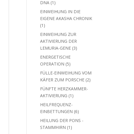
1
DNA
1
Produkt
EINWEIHUNG IN DIE
EIGENE AKASHA CHRONIK
1
1
Produkt
EINWEIHUNG ZUR
AKTIVIERUNG DER
3
LEMURIA-GENE
3
Produkte
ENERGETISCHE
5
OPERATION
5
Produkte
FÜLLE-EINWEIHUNG VOM
2
KÄFER ZUM PORSCHE
2
Produkte
FÜNFTE HERZKAMMER-
1
AKTIVIERUNG
1
Produkt
HEILFREQUENZ-
6
EINBETTUNGEN
6
Produkte
HEILUNG DER PONS -
1
STAMMHIRN
1
Produkt