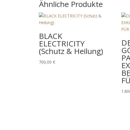
Ähnliche Produkte
BLACK
D
ELECTRICITY
G
(Schutz & Heilung)
PA
700,00
€
EX
BE
FÜ
1.80