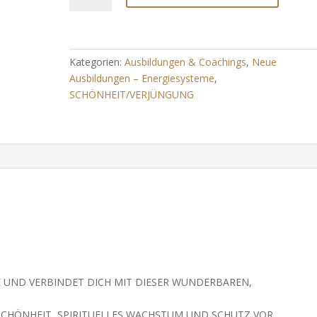
GÖTTIN
DER
DREIFACHEN
SCHÖNHEIT
Kategorien:
Ausbildungen & Coachings
,
Neue
Menge
Ausbildungen – Energiesysteme
,
SCHÖNHEIT/VERJÜNGUNG
 UND VERBINDET DICH MIT DIESER WUNDERBAREN,
 SCHÖNHEIT, SPIRITUELLES WACHSTUM UND SCHUTZ VOR