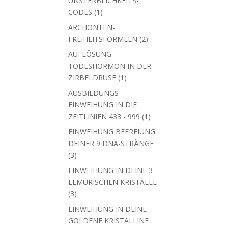
UNSTERBLICHKEITS-
1
CODES
1
Produkt
ARCHONTEN-
2
FREIHEITSFORMELN
2
Produkte
AUFLÖSUNG
TODESHORMON IN DER
1
ZIRBELDRÜSE
1
Produkt
AUSBILDUNGS-
EINWEIHUNG IN DIE
1
ZEITLINIEN 433 - 999
1
Produkt
EINWEIHUNG BEFREIUNG
DEINER 9 DNA-STRÄNGE
3
3
Produkte
EINWEIHUNG IN DEINE 3
LEMURISCHEN KRISTALLE
3
3
Produkte
EINWEIHUNG IN DEINE
GOLDENE KRISTALLINE