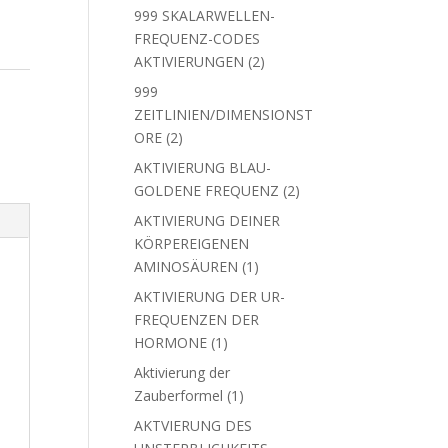
Produkte
999 SKALARWELLEN-
FREQUENZ-CODES
2
AKTIVIERUNGEN
2
Produkte
999
ZEITLINIEN/DIMENSIONST
2
ORE
2
Produkte
AKTIVIERUNG BLAU-
2
GOLDENE FREQUENZ
2
Produkte
AKTIVIERUNG DEINER
KÖRPEREIGENEN
1
AMINOSÄUREN
1
Produkt
AKTIVIERUNG DER UR-
FREQUENZEN DER
1
HORMONE
1
Produkt
Aktivierung der
1
Zauberformel
1
Produkt
AKTVIERUNG DES