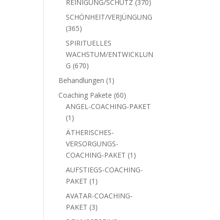
370
REINIGUNG/SCHUTZ
370
Produkte
SCHÖNHEIT/VERJÜNGUNG
365
365
Produkte
SPIRITUELLES
WACHSTUM/ENTWICKLUN
670
G
670
Produkte
1
Behandlungen
1
Produkt
60
Coaching Pakete
60
Produkte
ANGEL-COACHING-PAKET
1
1
Produkt
ÄTHERISCHES-
VERSORGUNGS-
1
COACHING-PAKET
1
Produkt
AUFSTIEGS-COACHING-
1
PAKET
1
Produkt
AVATAR-COACHING-
3
PAKET
3
Produkte