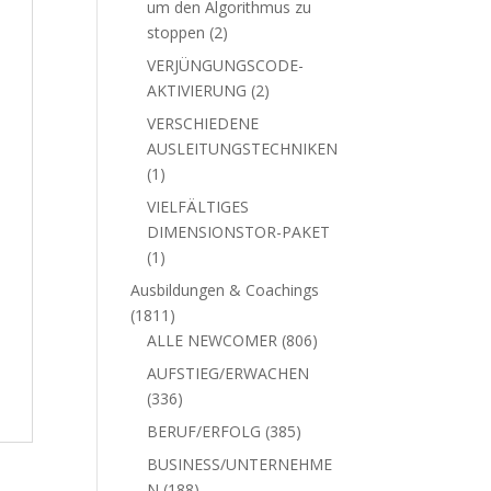
um den Algorithmus zu
2
stoppen
2
Produkte
VERJÜNGUNGSCODE-
2
AKTIVIERUNG
2
Produkte
VERSCHIEDENE
AUSLEITUNGSTECHNIKEN
1
1
Produkt
VIELFÄLTIGES
DIMENSIONSTOR-PAKET
1
1
Produkt
Ausbildungen & Coachings
1811
1811
Produkte
806
ALLE NEWCOMER
806
Produkte
AUFSTIEG/ERWACHEN
336
336
Produkte
385
BERUF/ERFOLG
385
Produkte
BUSINESS/UNTERNEHME
188
N
188