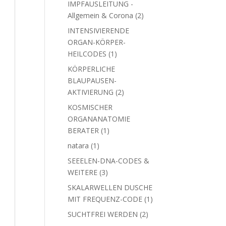
IMPFAUSLEITUNG -
2
Allgemein & Corona
2
Produkte
INTENSIVIERENDE
ORGAN-KÖRPER-
1
HEILCODES
1
Produkt
KÖRPERLICHE
BLAUPAUSEN-
2
AKTIVIERUNG
2
Produkte
KOSMISCHER
ORGANANATOMIE
1
BERATER
1
Produkt
1
natara
1
Produkt
SEEELEN-DNA-CODES &
3
WEITERE
3
Produkte
SKALARWELLEN DUSCHE
1
MIT FREQUENZ-CODE
1
Produkt
2
SUCHTFREI WERDEN
2
Produkte