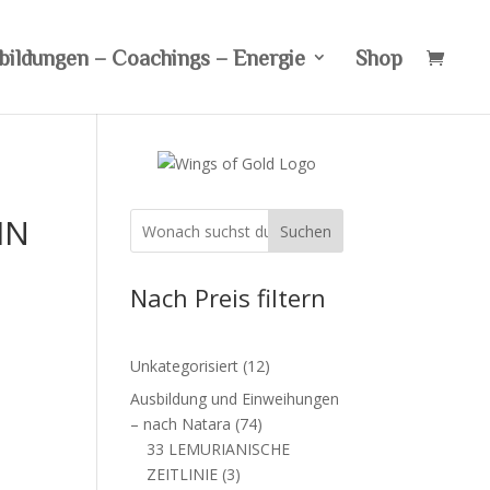
bildungen – Coachings – Energie
Shop
IN
Suchen
Nach Preis filtern
12
Unkategorisiert
12
Produkte
Ausbildung und Einweihungen
74
– nach Natara
74
Produkte
33 LEMURIANISCHE
3
ZEITLINIE
3