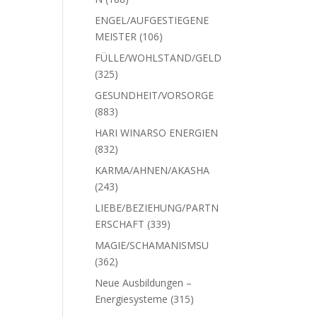
Produkte
ENGEL/AUFGESTIEGENE
106
MEISTER
106
Produkte
FÜLLE/WOHLSTAND/GELD
325
325
Produkte
GESUNDHEIT/VORSORGE
883
883
Produkte
HARI WINARSO ENERGIEN
832
832
Produkte
KARMA/AHNEN/AKASHA
243
243
Produkte
LIEBE/BEZIEHUNG/PARTN
339
ERSCHAFT
339
Produkte
MAGIE/SCHAMANISMSU
362
362
Produkte
Neue Ausbildungen –
315
Energiesysteme
315
Produkte