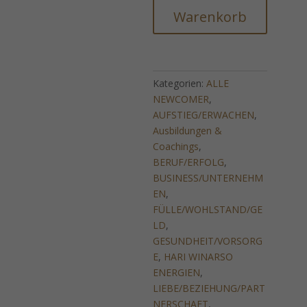
RADIANT
Warenkorb
DEFENSE
FIELD
(Ein
5-
Kategorien:
ALLE
stufiges
NEWCOMER
,
Aufstiegs-
AUFSTIEG/ERWACHEN
,
und
Ausbildungen &
Verteidigungssystem
Coachings
,
für
BERUF/ERFOLG
,
Lichtwirkende
BUSINESS/UNTERNEHM
-
EN
,
Kinder
FÜLLE/WOHLSTAND/GE
des
LD
,
Lichts)
GESUNDHEIT/VORSORG
Menge
E
,
HARI WINARSO
ENERGIEN
,
LIEBE/BEZIEHUNG/PART
NERSCHAFT
,