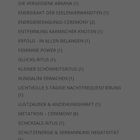
Produkt
1
DIE VERGESSENE ARKANA
1
Produkt
1
ENERGIEAKT DER SEELENVERWANDTEN
1
Produkt
2
ENERGIEREINIGUNGS-CEREMONY
2
Produkte
1
ENTFERNUNG KARMISCHER KNOTEN
1
Produkt
1
ERFOLG - IN ALLEN BELANGEN
1
Produkt
1
FEMININE POWER
1
Produkt
1
GLÜCKS-RITUS
1
Produkt
1
KLEINER SCHÖNHEITSRITUS
1
Produkt
1
KUNDALINI ERWACHEN
1
Produkt
LICHTVOLLE 3-TÄGIGE NACHTFREQUENTIERUNG
1
1
Produkt
1
LUSTZAUBER & ANZIEHUNGSKRAFT
1
Produkt
6
METATRON – CEREMONY
6
Produkte
1
SCHICKSALS-RITUS
1
Produkt
SCHUTZENERGIE & VERBANNUNG NEGATIVITÄT
1
1