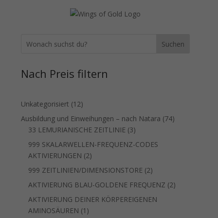
Suchen
Nach Preis filtern
12
Unkategorisiert
12
Produkte
74
Ausbildung und Einweihungen – nach Natara
74
3
Produkte
33 LEMURIANISCHE ZEITLINIE
3
Produkte
999 SKALARWELLEN-FREQUENZ-CODES
2
AKTIVIERUNGEN
2
Produkte
2
999 ZEITLINIEN/DIMENSIONSTORE
2
Produkte
2
AKTIVIERUNG BLAU-GOLDENE FREQUENZ
2
Produkte
AKTIVIERUNG DEINER KÖRPEREIGENEN
1
AMINOSÄUREN
1