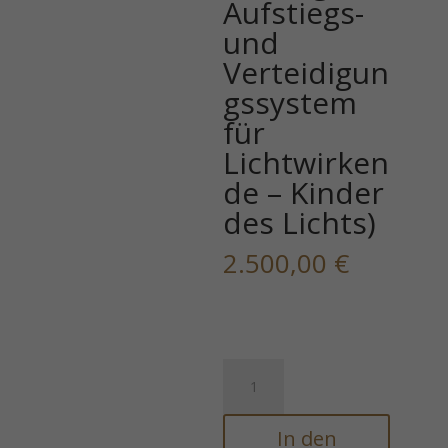
Aufstiegs-
und
Verteidigun
gssystem
für
Lichtwirken
de – Kinder
des Lichts)
2.500,00
€
THE
SONS
OF
In den
LIGHT