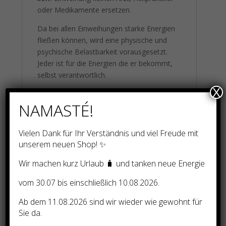
oder Medikamente ersetzen.
Da bei allen Einweihungen starke Energien
fließen können, wird eine physische und
psychische Belastbarkeit vorausgesetzt.
Jeder ist für die Energien die er bekommt,
selbst verantwortlich.
X
***
NAMASTÉ!
Energiereiche und liebe Grüße
Vielen Dank für Ihr Verständnis und viel Freude mit
unserem neuen Shop! ✨
Rezensionen
Wir machen kurz Urlaub 🧳 und tanken neue Energie
vom 30.07 bis einschließlich 10.08.2026.
Es gibt noch keine Rezensionen.
Schreibe die erste Rezension für „THE
Ab dem 11.08.2026 sind wir wieder wie gewohnt für
SONS OF LIGHT RADIANT DEFENSE FIELD
Sie da.
(Ein 5-stufiges Aufstiegs- und