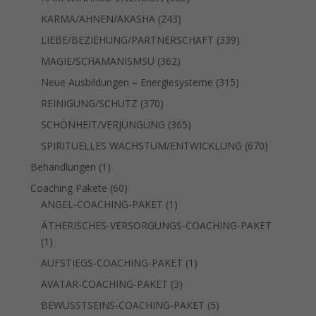
Produkte
243
KARMA/AHNEN/AKASHA
243
Produkte
339
LIEBE/BEZIEHUNG/PARTNERSCHAFT
339
Produkte
362
MAGIE/SCHAMANISMSU
362
Produkte
315
Neue Ausbildungen – Energiesysteme
315
Produkte
370
REINIGUNG/SCHUTZ
370
Produkte
365
SCHÖNHEIT/VERJÜNGUNG
365
Produkte
670
SPIRITUELLES WACHSTUM/ENTWICKLUNG
670
Produkte
1
Behandlungen
1
Produkt
60
Coaching Pakete
60
Produkte
1
ANGEL-COACHING-PAKET
1
Produkt
ÄTHERISCHES-VERSORGUNGS-COACHING-PAKET
1
1
Produkt
1
AUFSTIEGS-COACHING-PAKET
1
Produkt
3
AVATAR-COACHING-PAKET
3
Produkte
5
BEWUSSTSEINS-COACHING-PAKET
5