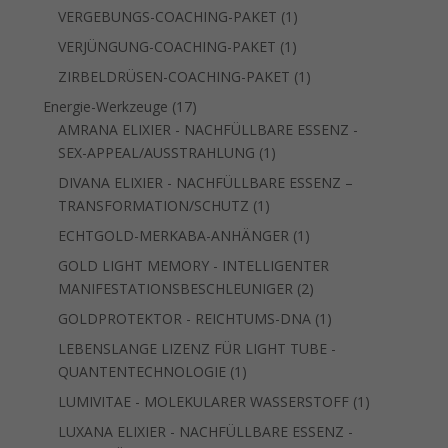
Produkt
1
VERGEBUNGS-COACHING-PAKET
1
Produkt
1
VERJÜNGUNG-COACHING-PAKET
1
Produkt
1
ZIRBELDRÜSEN-COACHING-PAKET
1
Produkt
17
Energie-Werkzeuge
17
Produkte
AMRANA ELIXIER - NACHFÜLLBARE ESSENZ -
1
SEX-APPEAL/AUSSTRAHLUNG
1
Produkt
DIVANA ELIXIER - NACHFÜLLBARE ESSENZ –
1
TRANSFORMATION/SCHUTZ
1
Produkt
1
ECHTGOLD-MERKABA-ANHÄNGER
1
Produkt
GOLD LIGHT MEMORY - INTELLIGENTER
2
MANIFESTATIONSBESCHLEUNIGER
2
Produkte
1
GOLDPROTEKTOR - REICHTUMS-DNA
1
Produkt
LEBENSLANGE LIZENZ FÜR LIGHT TUBE -
1
QUANTENTECHNOLOGIE
1
Produkt
1
LUMIVITAE - MOLEKULARER WASSERSTOFF
1
Produkt
LUXANA ELIXIER - NACHFÜLLBARE ESSENZ -