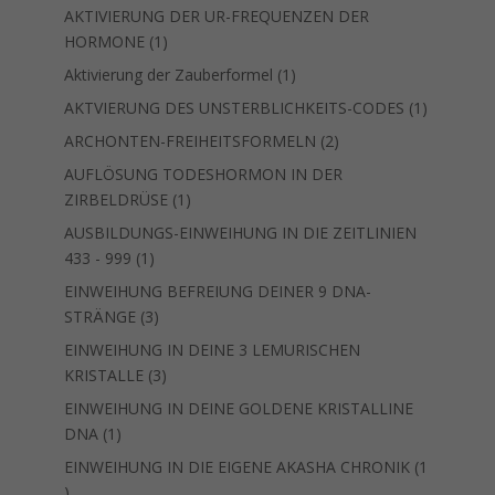
Produkt
AKTIVIERUNG DER UR-FREQUENZEN DER
1
HORMONE
1
Produkt
1
Aktivierung der Zauberformel
1
Produkt
1
AKTVIERUNG DES UNSTERBLICHKEITS-CODES
1
Produkt
2
ARCHONTEN-FREIHEITSFORMELN
2
Produkte
AUFLÖSUNG TODESHORMON IN DER
1
ZIRBELDRÜSE
1
Produkt
AUSBILDUNGS-EINWEIHUNG IN DIE ZEITLINIEN
1
433 - 999
1
Produkt
EINWEIHUNG BEFREIUNG DEINER 9 DNA-
3
STRÄNGE
3
Produkte
EINWEIHUNG IN DEINE 3 LEMURISCHEN
3
KRISTALLE
3
Produkte
EINWEIHUNG IN DEINE GOLDENE KRISTALLINE
1
DNA
1
Produkt
EINWEIHUNG IN DIE EIGENE AKASHA CHRONIK
1
1