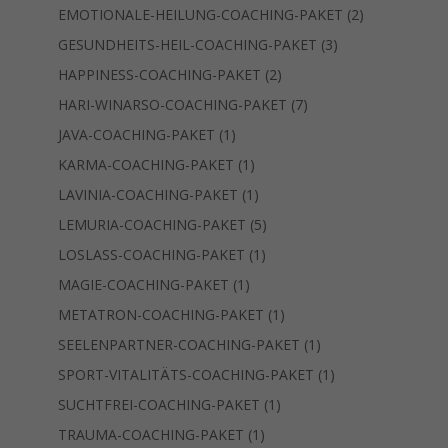
Produkte
2
EMOTIONALE-HEILUNG-COACHING-PAKET
2
Produkte
3
GESUNDHEITS-HEIL-COACHING-PAKET
3
Produkte
2
HAPPINESS-COACHING-PAKET
2
Produkte
7
HARI-WINARSO-COACHING-PAKET
7
Produkte
1
JAVA-COACHING-PAKET
1
Produkt
1
KARMA-COACHING-PAKET
1
Produkt
1
LAVINIA-COACHING-PAKET
1
Produkt
5
LEMURIA-COACHING-PAKET
5
Produkte
1
LOSLASS-COACHING-PAKET
1
Produkt
1
MAGIE-COACHING-PAKET
1
Produkt
1
METATRON-COACHING-PAKET
1
Produkt
1
SEELENPARTNER-COACHING-PAKET
1
Produkt
1
SPORT-VITALITÄTS-COACHING-PAKET
1
Produkt
1
SUCHTFREI-COACHING-PAKET
1
Produkt
1
TRAUMA-COACHING-PAKET
1