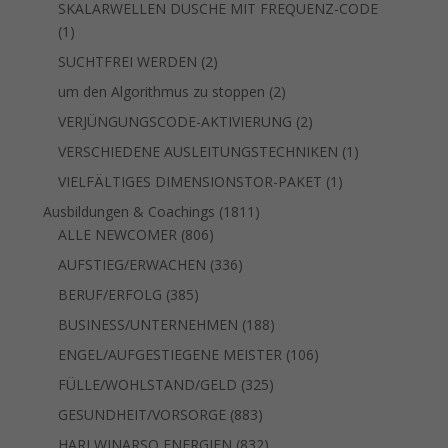
Produkte
SKALARWELLEN DUSCHE MIT FREQUENZ-CODE
1
1
Produkt
2
SUCHTFREI WERDEN
2
Produkte
2
um den Algorithmus zu stoppen
2
Produkte
2
VERJÜNGUNGSCODE-AKTIVIERUNG
2
Produkte
1
VERSCHIEDENE AUSLEITUNGSTECHNIKEN
1
Produkt
1
VIELFÄLTIGES DIMENSIONSTOR-PAKET
1
Produkt
1811
Ausbildungen & Coachings
1811
806
Produkte
ALLE NEWCOMER
806
Produkte
336
AUFSTIEG/ERWACHEN
336
Produkte
385
BERUF/ERFOLG
385
Produkte
188
BUSINESS/UNTERNEHMEN
188
Produkte
106
ENGEL/AUFGESTIEGENE MEISTER
106
Produkte
325
FÜLLE/WOHLSTAND/GELD
325
Produkte
883
GESUNDHEIT/VORSORGE
883
Produkte
832
HARI WINARSO ENERGIEN
832