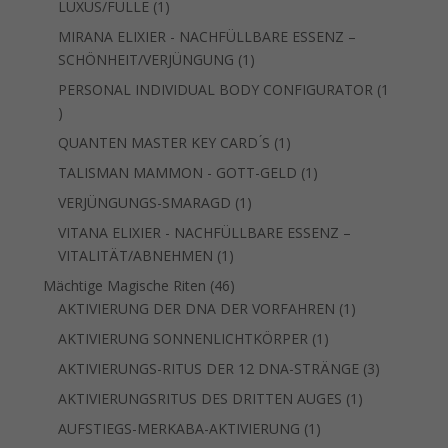
1
LUXUS/FÜLLE
1
Produkt
MIRANA ELIXIER - NACHFÜLLBARE ESSENZ –
1
SCHÖNHEIT/VERJÜNGUNG
1
Produkt
PERSONAL INDIVIDUAL BODY CONFIGURATOR
1
1
Produkt
1
QUANTEN MASTER KEY CARD ́S
1
Produkt
1
TALISMAN MAMMON - GOTT-GELD
1
Produkt
1
VERJÜNGUNGS-SMARAGD
1
Produkt
VITANA ELIXIER - NACHFÜLLBARE ESSENZ –
1
VITALITÄT/ABNEHMEN
1
Produkt
46
Mächtige Magische Riten
46
Produkte
1
AKTIVIERUNG DER DNA DER VORFAHREN
1
Produkt
1
AKTIVIERUNG SONNENLICHTKÖRPER
1
Produkt
3
AKTIVIERUNGS-RITUS DER 12 DNA-STRÄNGE
3
Produkte
1
AKTIVIERUNGSRITUS DES DRITTEN AUGES
1
Produkt
1
AUFSTIEGS-MERKABA-AKTIVIERUNG
1