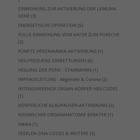
Produkt
EINWEIHUNG ZUR AKTIVIERUNG DER LEMURIA-
3
GENE
3
Produkte
5
ENERGETISCHE OPERATION
5
Produkte
FÜLLE-EINWEIHUNG VOM KÄFER ZUM PORSCHE
2
2
Produkte
1
FÜNFTE HERZKAMMER-AKTIVIERUNG
1
Produkt
6
HEILFREQUENZ-EINBETTUNGEN
6
Produkte
1
HEILUNG DER PONS - STAMMHIRN
1
Produkt
2
IMPFAUSLEITUNG - Allgemein & Corona
2
Produkte
INTENSIVIERENDE ORGAN-KÖRPER-HEILCODES
1
1
Produkt
2
KÖRPERLICHE BLAUPAUSEN-AKTIVIERUNG
2
Produkte
1
KOSMISCHER ORGANANATOMIE BERATER
1
Produkt
1
natara
1
Produkt
3
SEEELEN-DNA-CODES & WEITERE
3