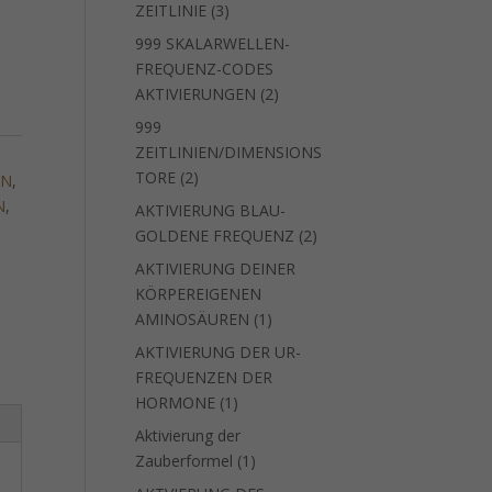
3
ZEITLINIE
3
Produkte
999 SKALARWELLEN-
FREQUENZ-CODES
2
AKTIVIERUNGEN
2
Produkte
999
ZEITLINIEN/DIMENSIONS
2
TORE
2
EN
,
Produkte
N
,
AKTIVIERUNG BLAU-
2
GOLDENE FREQUENZ
2
Produkte
AKTIVIERUNG DEINER
KÖRPEREIGENEN
1
AMINOSÄUREN
1
Produkt
AKTIVIERUNG DER UR-
FREQUENZEN DER
1
HORMONE
1
Produkt
Aktivierung der
1
Zauberformel
1
Produkt