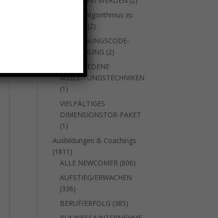
SUCHTFREI WERDEN
2
Produkte
um den Algorithmus zu
2
stoppen
2
Produkte
VERJÜNGUNGSCODE-
2
AKTIVIERUNG
2
Produkte
VERSCHIEDENE
AUSLEITUNGSTECHNIKEN
1
1
Produkt
VIELFÄLTIGES
DIMENSIONSTOR-PAKET
1
1
Produkt
Ausbildungen & Coachings
1811
1811
Produkte
806
ALLE NEWCOMER
806
Produkte
AUFSTIEG/ERWACHEN
336
336
Produkte
385
BERUF/ERFOLG
385
Produkte
BUSINESS/UNTERNEHME