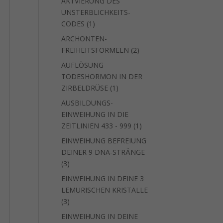
AKTVIERUNG DES
UNSTERBLICHKEITS-
1
CODES
1
Produkt
ARCHONTEN-
2
FREIHEITSFORMELN
2
Produkte
AUFLÖSUNG
TODESHORMON IN DER
1
ZIRBELDRÜSE
1
Produkt
AUSBILDUNGS-
EINWEIHUNG IN DIE
1
ZEITLINIEN 433 - 999
1
Produkt
EINWEIHUNG BEFREIUNG
DEINER 9 DNA-STRÄNGE
3
3
Produkte
EINWEIHUNG IN DEINE 3
LEMURISCHEN KRISTALLE
3
3
Produkte
EINWEIHUNG IN DEINE