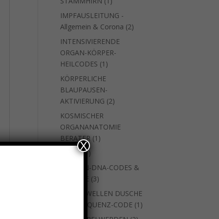
1
STAMMHIRN
1
Produkt
IMPFAUSLEITUNG -
2
Allgemein & Corona
2
Produkte
INTENSIVIERENDE
ORGAN-KÖRPER-
1
HEILCODES
1
Produkt
KÖRPERLICHE
BLAUPAUSEN-
2
AKTIVIERUNG
2
Produkte
KOSMISCHER
ORGANANATOMIE
1
BERATER
1
X
Produkt
1
natara
1
Produkt
SEEELEN-DNA-CODES &
3
WEITERE
3
Produkte
SKALARWELLEN DUSCHE
1
MIT FREQUENZ-CODE
1
Produkt
2