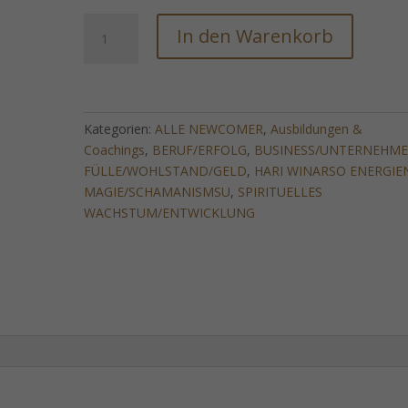
THE
In den Warenkorb
INVESTORS
SPELLMARK
SYSTEM
(Multidimensionaler
Finanzmagnetismus)
Kategorien:
ALLE NEWCOMER
,
Ausbildungen &
Menge
Coachings
,
BERUF/ERFOLG
,
BUSINESS/UNTERNEHM
FÜLLE/WOHLSTAND/GELD
,
HARI WINARSO ENERGIE
MAGIE/SCHAMANISMSU
,
SPIRITUELLES
WACHSTUM/ENTWICKLUNG