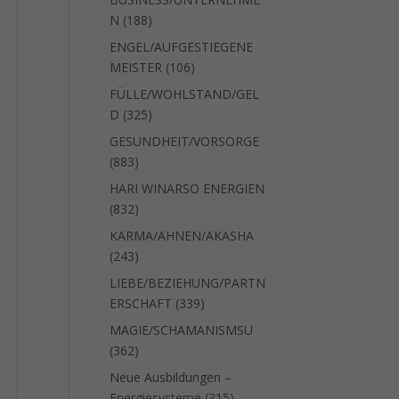
188
N
188
Produkte
ENGEL/AUFGESTIEGENE
106
MEISTER
106
Produkte
FÜLLE/WOHLSTAND/GEL
325
D
325
Produkte
GESUNDHEIT/VORSORGE
883
883
Produkte
HARI WINARSO ENERGIEN
832
832
Produkte
KARMA/AHNEN/AKASHA
243
243
Produkte
LIEBE/BEZIEHUNG/PARTN
339
ERSCHAFT
339
Produkte
MAGIE/SCHAMANISMSU
362
362
Produkte
Neue Ausbildungen –
315
Energiesysteme
315