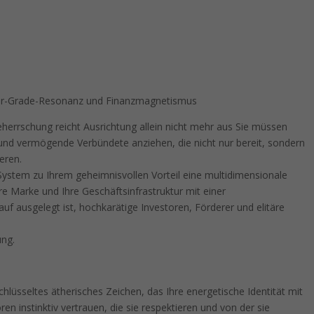
tor-Grade-Resonanz und Finanzmagnetismus
errschung reicht Ausrichtung allein nicht mehr aus Sie müssen
nd vermögende Verbündete anziehen, die nicht nur bereit, sondern
eren.
ystem zu Ihrem geheimnisvollen Vorteil eine multidimensionale
hre Marke und Ihre Geschäftsinfrastruktur mit einer
uf ausgelegt ist, hochkarätige Investoren, Förderer und elitäre
ung.
chlüsseltes ätherisches Zeichen, das Ihre energetische Identität mit
en instinktiv vertrauen, die sie respektieren und von der sie