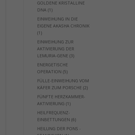
GOLDENE KRISTALLINE
1
DNA
1
Produkt
EINWEIHUNG IN DIE
EIGENE AKASHA CHRONIK
1
1
Produkt
EINWEIHUNG ZUR
AKTIVIERUNG DER
3
LEMURIA-GENE
3
Produkte
ENERGETISCHE
5
OPERATION
5
Produkte
FÜLLE-EINWEIHUNG VOM
2
KÄFER ZUM PORSCHE
2
Produkte
FÜNFTE HERZKAMMER-
1
AKTIVIERUNG
1
Produkt
HEILFREQUENZ-
6
EINBETTUNGEN
6
Produkte
HEILUNG DER PONS -