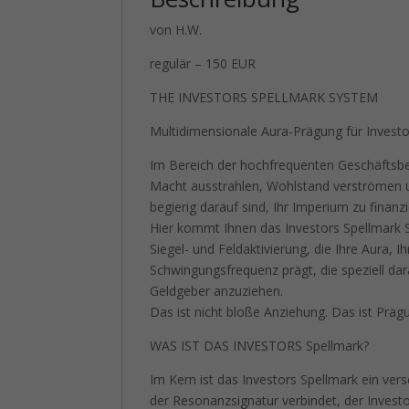
von H.W.
regulär – 150 EUR
THE INVESTORS SPELLMARK SYSTEM
Multidimensionale Aura-Prägung für Inves
Im Bereich der hochfrequenten Geschäftsbeh
Macht ausstrahlen, Wohlstand verströmen u
begierig darauf sind, Ihr Imperium zu finanzi
Hier kommt Ihnen das Investors Spellmark S
Siegel- und Feldaktivierung, die Ihre Aura, I
Schwingungsfrequenz prägt, die speziell dara
Geldgeber anzuziehen.
Das ist nicht bloße Anziehung. Das ist Präg
WAS IST DAS INVESTORS Spellmark?
Im Kern ist das Investors Spellmark ein vers
der Resonanzsignatur verbindet, der Investor