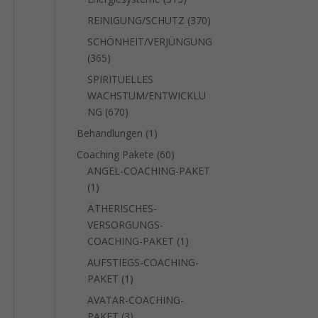
Produkte
370
REINIGUNG/SCHUTZ
370
Produkte
SCHÖNHEIT/VERJÜNGUNG
365
365
Produkte
SPIRITUELLES
WACHSTUM/ENTWICKLU
670
NG
670
Produkte
1
Behandlungen
1
Produkt
60
Coaching Pakete
60
Produkte
ANGEL-COACHING-PAKET
1
1
Produkt
ÄTHERISCHES-
VERSORGUNGS-
1
COACHING-PAKET
1
Produkt
AUFSTIEGS-COACHING-
1
PAKET
1
Produkt
AVATAR-COACHING-
3
PAKET
3