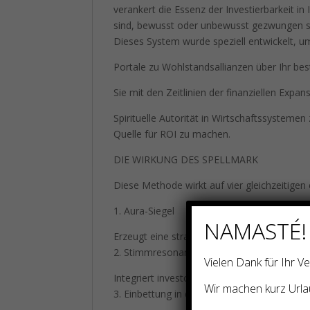
verankert die Essenz der Investierbarkeit in
sind, bewusst oder unbewusst gezwungen s
Dieses System wurde speziell entwickelt, u
Portale zu Wohlstandsallianzen über Ihr be
Sie mit den Zeitlinien der finanziellen Expans
Spirituelle Autorität in Wirtschaftssystemen
Quelle für ROI zu machen.
DIE WIRKUNG DES SPELLMARK
Diese Methode wirkt auf vier gleichzeitigen
1. Aura-Siegel
NAMASTÉ!
Erzeugt eine strahlende Schicht aus Vertrau
2. Stimmresonanz-Infusion
Vielen Dank für Ihr 
Integriert investorenanziehende Frequenzen
Wir machen kurz Urla
3. Einbettung in das Geschäftsfeld