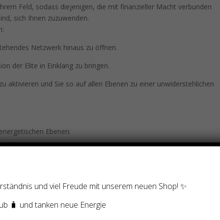
 Ihrem Feld, sodass diejenigen, die mit finanzieller Macht verbunden
ind, sich Ihnen zuzuwenden.
m:
stehendes Netzwerk hinaus zu öffnen.
ion der Elite in Einklang zu bringen.
 zu aktivieren und Sie so auf allen Ebenen zu einer unwiderstehlichen
 energetischen Ebenen:
en, Verlässlichkeit und magnetischer Präsenz in Ihrem Aurafeld.
Verständnis und viel Freude mit unserem neuen Shop! ✨
 in Ihre Reden, Texte und Präsentationen.
ub 🧳 und tanken neue Energie