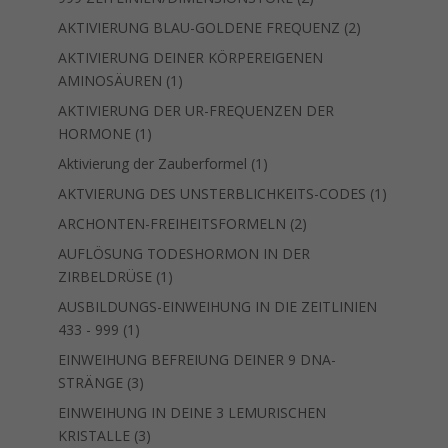
Produkte
2
AKTIVIERUNG BLAU-GOLDENE FREQUENZ
2
Produkte
AKTIVIERUNG DEINER KÖRPEREIGENEN
1
AMINOSÄUREN
1
Produkt
AKTIVIERUNG DER UR-FREQUENZEN DER
1
HORMONE
1
Produkt
1
Aktivierung der Zauberformel
1
Produkt
1
AKTVIERUNG DES UNSTERBLICHKEITS-CODES
1
Produkt
2
ARCHONTEN-FREIHEITSFORMELN
2
Produkte
AUFLÖSUNG TODESHORMON IN DER
1
ZIRBELDRÜSE
1
Produkt
AUSBILDUNGS-EINWEIHUNG IN DIE ZEITLINIEN
1
433 - 999
1
Produkt
EINWEIHUNG BEFREIUNG DEINER 9 DNA-
3
STRÄNGE
3
Produkte
EINWEIHUNG IN DEINE 3 LEMURISCHEN
3
KRISTALLE
3