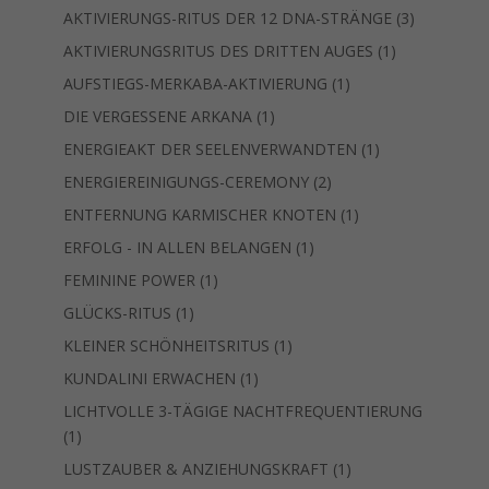
Produkt
3
AKTIVIERUNGS-RITUS DER 12 DNA-STRÄNGE
3
Produkte
1
AKTIVIERUNGSRITUS DES DRITTEN AUGES
1
Produkt
1
AUFSTIEGS-MERKABA-AKTIVIERUNG
1
Produkt
1
DIE VERGESSENE ARKANA
1
Produkt
1
ENERGIEAKT DER SEELENVERWANDTEN
1
Produkt
2
ENERGIEREINIGUNGS-CEREMONY
2
Produkte
1
ENTFERNUNG KARMISCHER KNOTEN
1
Produkt
1
ERFOLG - IN ALLEN BELANGEN
1
Produkt
1
FEMININE POWER
1
Produkt
1
GLÜCKS-RITUS
1
Produkt
1
KLEINER SCHÖNHEITSRITUS
1
Produkt
1
KUNDALINI ERWACHEN
1
Produkt
LICHTVOLLE 3-TÄGIGE NACHTFREQUENTIERUNG
1
1
Produkt
1
LUSTZAUBER & ANZIEHUNGSKRAFT
1