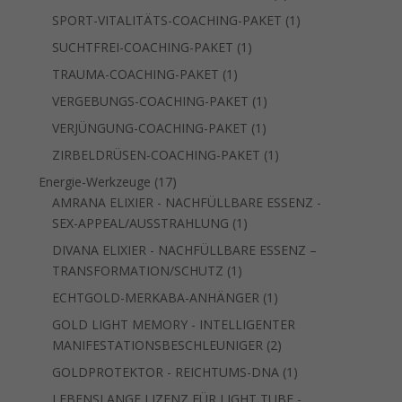
Produkt
1
SPORT-VITALITÄTS-COACHING-PAKET
1
Produkt
1
SUCHTFREI-COACHING-PAKET
1
Produkt
1
TRAUMA-COACHING-PAKET
1
Produkt
1
VERGEBUNGS-COACHING-PAKET
1
Produkt
1
VERJÜNGUNG-COACHING-PAKET
1
Produkt
1
ZIRBELDRÜSEN-COACHING-PAKET
1
Produkt
17
Energie-Werkzeuge
17
Produkte
AMRANA ELIXIER - NACHFÜLLBARE ESSENZ -
1
SEX-APPEAL/AUSSTRAHLUNG
1
Produkt
DIVANA ELIXIER - NACHFÜLLBARE ESSENZ –
1
TRANSFORMATION/SCHUTZ
1
Produkt
1
ECHTGOLD-MERKABA-ANHÄNGER
1
Produkt
GOLD LIGHT MEMORY - INTELLIGENTER
2
MANIFESTATIONSBESCHLEUNIGER
2
Produkte
1
GOLDPROTEKTOR - REICHTUMS-DNA
1
Produkt
LEBENSLANGE LIZENZ FÜR LIGHT TUBE -