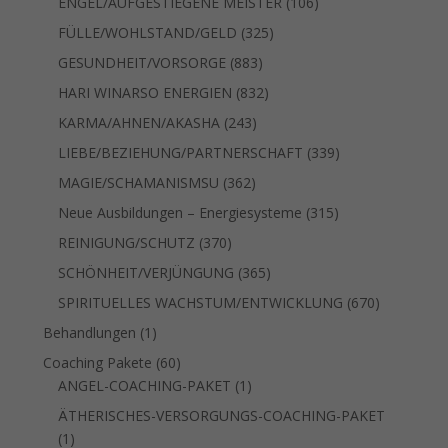
106
ENGEL/AUFGESTIEGENE MEISTER
106
Produkte
325
FÜLLE/WOHLSTAND/GELD
325
Produkte
883
GESUNDHEIT/VORSORGE
883
Produkte
832
HARI WINARSO ENERGIEN
832
Produkte
243
KARMA/AHNEN/AKASHA
243
Produkte
339
LIEBE/BEZIEHUNG/PARTNERSCHAFT
339
Produkte
362
MAGIE/SCHAMANISMSU
362
Produkte
315
Neue Ausbildungen – Energiesysteme
315
Produkte
370
REINIGUNG/SCHUTZ
370
Produkte
365
SCHÖNHEIT/VERJÜNGUNG
365
Produkte
670
SPIRITUELLES WACHSTUM/ENTWICKLUNG
670
Produkte
1
Behandlungen
1
Produkt
60
Coaching Pakete
60
Produkte
1
ANGEL-COACHING-PAKET
1
Produkt
ÄTHERISCHES-VERSORGUNGS-COACHING-PAKET
1
1