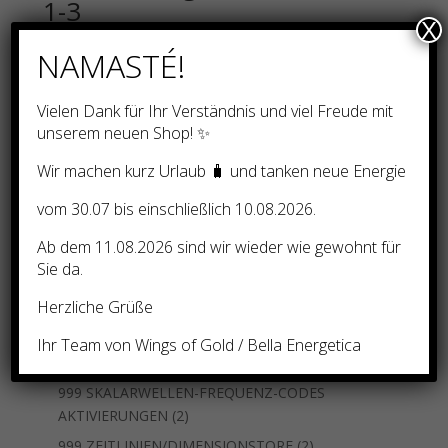
1-3
X
20,00
€
NAMASTÉ!
Vielen Dank für Ihr Verständnis und viel Freude mit
unserem neuen Shop! ✨
Wir machen kurz Urlaub 🧳 und tanken neue Energie
Suchen
vom 30.07 bis einschließlich 10.08.2026.
Nach Preis filtern
Ab dem 11.08.2026 sind wir wieder wie gewohnt für
Sie da.
Herzliche Grüße
12
Unkategorisiert
12
Produkte
74
Ausbildung und Einweihungen – nach Natara
74
Ihr Team von Wings of Gold / Bella Energetica
3
Produkte
33 LEMURIANISCHE ZEITLINIE
3
Produkte
999 SKALARWELLEN-FREQUENZ-CODES
2
AKTIVIERUNGEN
2
Produkte
2
999 ZEITLINIEN/DIMENSIONSTORE
2