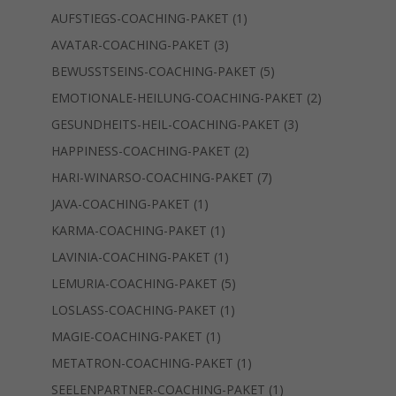
Produkt
1
AUFSTIEGS-COACHING-PAKET
1
Produkt
3
AVATAR-COACHING-PAKET
3
Produkte
5
BEWUSSTSEINS-COACHING-PAKET
5
Produkte
2
EMOTIONALE-HEILUNG-COACHING-PAKET
2
Produkte
3
GESUNDHEITS-HEIL-COACHING-PAKET
3
Produkte
2
HAPPINESS-COACHING-PAKET
2
Produkte
7
HARI-WINARSO-COACHING-PAKET
7
Produkte
1
JAVA-COACHING-PAKET
1
Produkt
1
KARMA-COACHING-PAKET
1
Produkt
1
LAVINIA-COACHING-PAKET
1
Produkt
5
LEMURIA-COACHING-PAKET
5
Produkte
1
LOSLASS-COACHING-PAKET
1
Produkt
1
MAGIE-COACHING-PAKET
1
Produkt
1
METATRON-COACHING-PAKET
1
Produkt
1
SEELENPARTNER-COACHING-PAKET
1