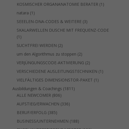
Produkte
1
KOSMISCHER ORGANANATOMIE BERATER
1
Produkt
1
natara
1
Produkt
3
SEEELEN-DNA-CODES & WEITERE
3
Produkte
SKALARWELLEN DUSCHE MIT FREQUENZ-CODE
1
1
Produkt
2
SUCHTFREI WERDEN
2
Produkte
2
um den Algorithmus zu stoppen
2
Produkte
2
VERJÜNGUNGSCODE-AKTIVIERUNG
2
Produkte
1
VERSCHIEDENE AUSLEITUNGSTECHNIKEN
1
Produkt
1
VIELFÄLTIGES DIMENSIONSTOR-PAKET
1
Produkt
1811
Ausbildungen & Coachings
1811
806
Produkte
ALLE NEWCOMER
806
Produkte
336
AUFSTIEG/ERWACHEN
336
Produkte
385
BERUF/ERFOLG
385
Produkte
188
BUSINESS/UNTERNEHMEN
188
Produkte