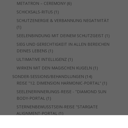
Produkt
6
METATRON – CEREMONY
6
Produkte
1
SCHICKSALS-RITUS
1
Produkt
SCHUTZENERGIE & VERBANNUNG NEGATIVITÄT
1
1
Produkt
1
SEELENBINDUNG MIT DEINEM SCHUTZGEIST
1
Produkt
SIEG UND GERECHTIGKEIT IN ALLEN BEREICHEN
1
DEINES LEBENS
1
Produkt
1
ULTIMATIVE INTELLIGENZ
1
Produkt
1
WIRKEN MIT DEN MAGISCHEN KUGELN
1
Produkt
14
SONDER-SESSIONS/BEHANDLUNGEN
14
Produkte
1
REISE "12. DIMENSION HARMONIC-PORTAL“
1
Produkt
SEELENERINNERUNGS-REISE - "DIAMOND SUN
1
BODY-PORTAL
1
Produkt
STERNENBEWUSSTSEIN-REISE "STARGATE
1
ALIGNMENT-PORTAL
1
Produkt