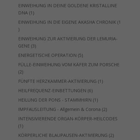
Produkte
EINWEIHUNG IN DEINE GOLDENE KRISTALLINE
1
DNA
1
Produkt
EINWEIHUNG IN DIE EIGENE AKASHA CHRONIK
1
1
Produkt
EINWEIHUNG ZUR AKTIVIERUNG DER LEMURIA-
3
GENE
3
Produkte
5
ENERGETISCHE OPERATION
5
Produkte
FÜLLE-EINWEIHUNG VOM KÄFER ZUM PORSCHE
2
2
Produkte
1
FÜNFTE HERZKAMMER-AKTIVIERUNG
1
Produkt
6
HEILFREQUENZ-EINBETTUNGEN
6
Produkte
1
HEILUNG DER PONS - STAMMHIRN
1
Produkt
2
IMPFAUSLEITUNG - Allgemein & Corona
2
Produkte
INTENSIVIERENDE ORGAN-KÖRPER-HEILCODES
1
1
Produkt
2
KÖRPERLICHE BLAUPAUSEN-AKTIVIERUNG
2