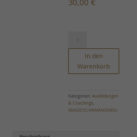
30,00
€
The
Black
Hole
In den
(Vernichten
&
Warenkorb
Auflösen)
-
Ferneinweihung!
Menge
Kategorien:
Ausbildungen
& Coachings
,
MAGIE/SCHAMANISMSU
Beschreibung