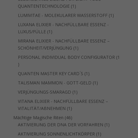
1
QUANTENTECHNOLOGIE
1
Produkt
1
LUMIVITAE - MOLEKULARER WASSERSTOFF
1
Produkt
LUXANA ELIXIER - NACHFÜLLBARE ESSENZ -
1
LUXUS/FÜLLE
1
Produkt
MIRANA ELIXIER - NACHFÜLLBARE ESSENZ –
1
SCHÖNHEIT/VERJÜNGUNG
1
Produkt
PERSONAL INDIVIDUAL BODY CONFIGURATOR
1
1
Produkt
1
QUANTEN MASTER KEY CARD ́S
1
Produkt
1
TALISMAN MAMMON - GOTT-GELD
1
Produkt
1
VERJÜNGUNGS-SMARAGD
1
Produkt
VITANA ELIXIER - NACHFÜLLBARE ESSENZ –
1
VITALITÄT/ABNEHMEN
1
Produkt
46
Mächtige Magische Riten
46
Produkte
1
AKTIVIERUNG DER DNA DER VORFAHREN
1
Produkt
1
AKTIVIERUNG SONNENLICHTKÖRPER
1