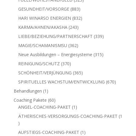
Produkte
883
GESUNDHEIT/VORSORGE
883
Produkte
832
HARI WINARSO ENERGIEN
832
Produkte
243
KARMA/AHNEN/AKASHA
243
Produkte
339
LIEBE/BEZIEHUNG/PARTNERSCHAFT
339
Produkte
362
MAGIE/SCHAMANISMSU
362
Produkte
315
Neue Ausbildungen – Energiesysteme
315
Produkte
370
REINIGUNG/SCHUTZ
370
Produkte
365
SCHÖNHEIT/VERJÜNGUNG
365
Produkte
670
SPIRITUELLES WACHSTUM/ENTWICKLUNG
670
Produkte
1
Behandlungen
1
Produkt
60
Coaching Pakete
60
Produkte
1
ANGEL-COACHING-PAKET
1
Produkt
ÄTHERISCHES-VERSORGUNGS-COACHING-PAKET
1
1
Produkt
1
AUFSTIEGS-COACHING-PAKET
1