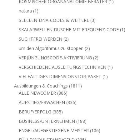
1
KOSMISCHER ORGANANATOMIE BERATER
1
Produkt
1
natara
1
Produkt
3
SEEELEN-DNA-CODES & WEITERE
3
Produkte
1
SKALARWELLEN DUSCHE MIT FREQUENZ-CODE
1
Produkt
2
SUCHTFREI WERDEN
2
Produkte
2
um den Algorithmus zu stoppen
2
Produkte
2
VERJÜNGUNGSCODE-AKTIVIERUNG
2
Produkte
1
VERSCHIEDENE AUSLEITUNGSTECHNIKEN
1
Produkt
1
VIELFÄLTIGES DIMENSIONSTOR-PAKET
1
Produkt
1811
Ausbildungen & Coachings
1811
806
Produkte
ALLE NEWCOMER
806
Produkte
336
AUFSTIEG/ERWACHEN
336
Produkte
385
BERUF/ERFOLG
385
Produkte
188
BUSINESS/UNTERNEHMEN
188
Produkte
106
ENGEL/AUFGESTIEGENE MEISTER
106
Produkte
325
FÜLLE/WOHLSTAND/GELD
325