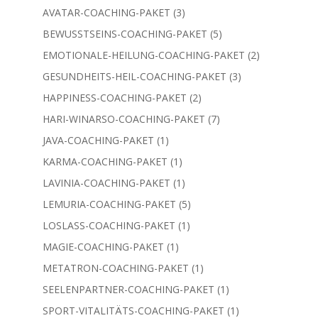
Produkt
3
AVATAR-COACHING-PAKET
3
Produkte
5
BEWUSSTSEINS-COACHING-PAKET
5
Produkte
2
EMOTIONALE-HEILUNG-COACHING-PAKET
2
Produkte
3
GESUNDHEITS-HEIL-COACHING-PAKET
3
Produkte
2
HAPPINESS-COACHING-PAKET
2
Produkte
7
HARI-WINARSO-COACHING-PAKET
7
Produkte
1
JAVA-COACHING-PAKET
1
Produkt
1
KARMA-COACHING-PAKET
1
Produkt
1
LAVINIA-COACHING-PAKET
1
Produkt
5
LEMURIA-COACHING-PAKET
5
Produkte
1
LOSLASS-COACHING-PAKET
1
Produkt
1
MAGIE-COACHING-PAKET
1
Produkt
1
METATRON-COACHING-PAKET
1
Produkt
1
SEELENPARTNER-COACHING-PAKET
1
Produkt
1
SPORT-VITALITÄTS-COACHING-PAKET
1