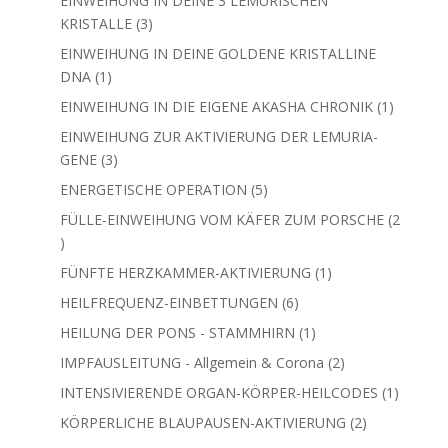
EINWEIHUNG IN DEINE 3 LEMURISCHEN
3
KRISTALLE
3
Produkte
EINWEIHUNG IN DEINE GOLDENE KRISTALLINE
1
DNA
1
Produkt
1
EINWEIHUNG IN DIE EIGENE AKASHA CHRONIK
1
Produkt
EINWEIHUNG ZUR AKTIVIERUNG DER LEMURIA-
3
GENE
3
Produkte
5
ENERGETISCHE OPERATION
5
Produkte
FÜLLE-EINWEIHUNG VOM KÄFER ZUM PORSCHE
2
2
Produkte
1
FÜNFTE HERZKAMMER-AKTIVIERUNG
1
Produkt
6
HEILFREQUENZ-EINBETTUNGEN
6
Produkte
1
HEILUNG DER PONS - STAMMHIRN
1
Produkt
2
IMPFAUSLEITUNG - Allgemein & Corona
2
Produkte
1
INTENSIVIERENDE ORGAN-KÖRPER-HEILCODES
1
Produkt
2
KÖRPERLICHE BLAUPAUSEN-AKTIVIERUNG
2
Produkte