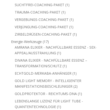
Produkt
1
SUCHTFREI-COACHING-PAKET
1
Produkt
1
TRAUMA-COACHING-PAKET
1
Produkt
1
VERGEBUNGS-COACHING-PAKET
1
Produkt
1
VERJÜNGUNG-COACHING-PAKET
1
Produkt
1
ZIRBELDRÜSEN-COACHING-PAKET
1
Produkt
17
Energie-Werkzeuge
17
Produkte
AMRANA ELIXIER - NACHFÜLLBARE ESSENZ - SEX-
1
APPEAL/AUSSTRAHLUNG
1
Produkt
DIVANA ELIXIER - NACHFÜLLBARE ESSENZ –
1
TRANSFORMATION/SCHUTZ
1
Produkt
1
ECHTGOLD-MERKABA-ANHÄNGER
1
Produkt
GOLD LIGHT MEMORY - INTELLIGENTER
2
MANIFESTATIONSBESCHLEUNIGER
2
Produkte
1
GOLDPROTEKTOR - REICHTUMS-DNA
1
Produkt
LEBENSLANGE LIZENZ FÜR LIGHT TUBE -
1
QUANTENTECHNOLOGIE
1