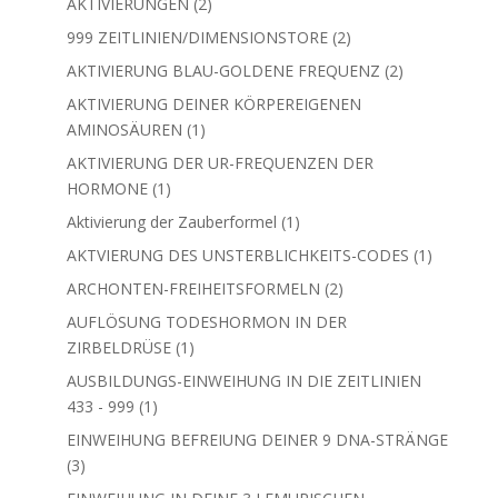
2
AKTIVIERUNGEN
2
Produkte
2
999 ZEITLINIEN/DIMENSIONSTORE
2
Produkte
2
AKTIVIERUNG BLAU-GOLDENE FREQUENZ
2
Produkte
AKTIVIERUNG DEINER KÖRPEREIGENEN
1
AMINOSÄUREN
1
Produkt
AKTIVIERUNG DER UR-FREQUENZEN DER
1
HORMONE
1
Produkt
1
Aktivierung der Zauberformel
1
Produkt
1
AKTVIERUNG DES UNSTERBLICHKEITS-CODES
1
Produkt
2
ARCHONTEN-FREIHEITSFORMELN
2
Produkte
AUFLÖSUNG TODESHORMON IN DER
1
ZIRBELDRÜSE
1
Produkt
AUSBILDUNGS-EINWEIHUNG IN DIE ZEITLINIEN
1
433 - 999
1
Produkt
EINWEIHUNG BEFREIUNG DEINER 9 DNA-STRÄNGE
3
3
Produkte