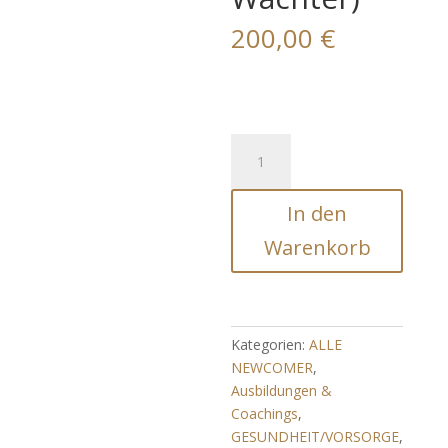
200,00
€
Super
Servitors
Magick
In den
Extrem
(Wichtiger
Warenkorb
Autonomer
Schutz
und
Wächter)
Kategorien:
ALLE
Menge
NEWCOMER
,
Ausbildungen &
Coachings
,
GESUNDHEIT/VORSORGE
,