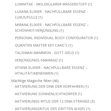
Produkt
1
LUMIVITAE - MOLEKULARER WASSERSTOFF
1
Produkt
LUXANA ELIXIER - NACHFÜLLBARE ESSENZ -
1
LUXUS/FÜLLE
1
Produkt
MIRANA ELIXIER - NACHFÜLLBARE ESSENZ –
1
SCHÖNHEIT/VERJÜNGUNG
1
Produkt
1
PERSONAL INDIVIDUAL BODY CONFIGURATOR
1
Produkt
1
QUANTEN MASTER KEY CARD ́S
1
Produkt
1
TALISMAN MAMMON - GOTT-GELD
1
Produkt
1
VERJÜNGUNGS-SMARAGD
1
Produkt
VITANA ELIXIER - NACHFÜLLBARE ESSENZ –
1
VITALITÄT/ABNEHMEN
1
Produkt
46
Mächtige Magische Riten
46
Produkte
1
AKTIVIERUNG DER DNA DER VORFAHREN
1
Produkt
1
AKTIVIERUNG SONNENLICHTKÖRPER
1
Produkt
3
AKTIVIERUNGS-RITUS DER 12 DNA-STRÄNGE
3
Produkte
1
AKTIVIERUNGSRITUS DES DRITTEN AUGES
1