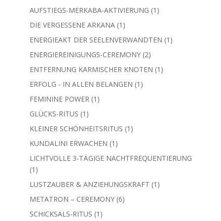
Produkt
1
AUFSTIEGS-MERKABA-AKTIVIERUNG
1
Produkt
1
DIE VERGESSENE ARKANA
1
Produkt
1
ENERGIEAKT DER SEELENVERWANDTEN
1
Produkt
2
ENERGIEREINIGUNGS-CEREMONY
2
Produkte
1
ENTFERNUNG KARMISCHER KNOTEN
1
Produkt
1
ERFOLG - IN ALLEN BELANGEN
1
Produkt
1
FEMININE POWER
1
Produkt
1
GLÜCKS-RITUS
1
Produkt
1
KLEINER SCHÖNHEITSRITUS
1
Produkt
1
KUNDALINI ERWACHEN
1
Produkt
LICHTVOLLE 3-TÄGIGE NACHTFREQUENTIERUNG
1
1
Produkt
1
LUSTZAUBER & ANZIEHUNGSKRAFT
1
Produkt
6
METATRON – CEREMONY
6
Produkte
1
SCHICKSALS-RITUS
1