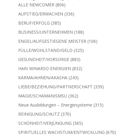
806
Produkte
ALLE NEWCOMER
806
Produkte
336
AUFSTIEG/ERWACHEN
336
Produkte
385
BERUF/ERFOLG
385
Produkte
188
BUSINESS/UNTERNEHMEN
188
Produkte
106
ENGEL/AUFGESTIEGENE MEISTER
106
Produkte
325
FÜLLE/WOHLSTAND/GELD
325
Produkte
883
GESUNDHEIT/VORSORGE
883
Produkte
832
HARI WINARSO ENERGIEN
832
Produkte
243
KARMA/AHNEN/AKASHA
243
Produkte
339
LIEBE/BEZIEHUNG/PARTNERSCHAFT
339
Produkte
362
MAGIE/SCHAMANISMSU
362
Produkte
315
Neue Ausbildungen – Energiesysteme
315
Produkte
370
REINIGUNG/SCHUTZ
370
Produkte
365
SCHÖNHEIT/VERJÜNGUNG
365
Produkte
670
SPIRITUELLES WACHSTUM/ENTWICKLUNG
670