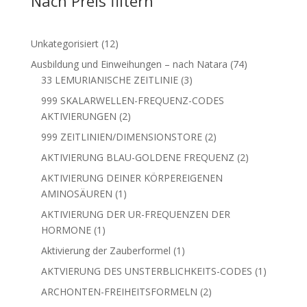
Nach Preis filtern
12
Unkategorisiert
12
Produkte
74
Ausbildung und Einweihungen – nach Natara
74
3
Produkte
33 LEMURIANISCHE ZEITLINIE
3
Produkte
999 SKALARWELLEN-FREQUENZ-CODES
2
AKTIVIERUNGEN
2
Produkte
2
999 ZEITLINIEN/DIMENSIONSTORE
2
Produkte
2
AKTIVIERUNG BLAU-GOLDENE FREQUENZ
2
Produkte
AKTIVIERUNG DEINER KÖRPEREIGENEN
1
AMINOSÄUREN
1
Produkt
AKTIVIERUNG DER UR-FREQUENZEN DER
1
HORMONE
1
Produkt
1
Aktivierung der Zauberformel
1
Produkt
1
AKTVIERUNG DES UNSTERBLICHKEITS-CODES
1
Produkt
2
ARCHONTEN-FREIHEITSFORMELN
2
Produkte