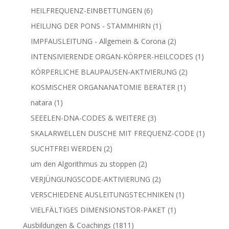
Produkt
6
HEILFREQUENZ-EINBETTUNGEN
6
Produkte
1
HEILUNG DER PONS - STAMMHIRN
1
Produkt
2
IMPFAUSLEITUNG - Allgemein & Corona
2
Produkte
1
INTENSIVIERENDE ORGAN-KÖRPER-HEILCODES
1
Produkt
2
KÖRPERLICHE BLAUPAUSEN-AKTIVIERUNG
2
Produkte
1
KOSMISCHER ORGANANATOMIE BERATER
1
Produkt
1
natara
1
Produkt
3
SEEELEN-DNA-CODES & WEITERE
3
Produkte
1
SKALARWELLEN DUSCHE MIT FREQUENZ-CODE
1
Produkt
2
SUCHTFREI WERDEN
2
Produkte
2
um den Algorithmus zu stoppen
2
Produkte
2
VERJÜNGUNGSCODE-AKTIVIERUNG
2
Produkte
1
VERSCHIEDENE AUSLEITUNGSTECHNIKEN
1
Produkt
1
VIELFÄLTIGES DIMENSIONSTOR-PAKET
1
Produkt
1811
Ausbildungen & Coachings
1811