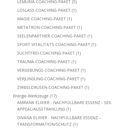
5
LEMURIA-COACHING-PAKET
5
Produkte
1
LOSLASS-COACHING-PAKET
1
Produkt
1
MAGIE-COACHING-PAKET
1
Produkt
1
METATRON-COACHING-PAKET
1
Produkt
1
SEELENPARTNER-COACHING-PAKET
1
Produkt
1
SPORT-VITALITÄTS-COACHING-PAKET
1
Produkt
1
SUCHTFREI-COACHING-PAKET
1
Produkt
1
TRAUMA-COACHING-PAKET
1
Produkt
1
VERGEBUNGS-COACHING-PAKET
1
Produkt
1
VERJÜNGUNG-COACHING-PAKET
1
Produkt
1
ZIRBELDRÜSEN-COACHING-PAKET
1
Produkt
17
Energie-Werkzeuge
17
Produkte
AMRANA ELIXIER - NACHFÜLLBARE ESSENZ - SEX-
1
APPEAL/AUSSTRAHLUNG
1
Produkt
DIVANA ELIXIER - NACHFÜLLBARE ESSENZ –
1
TRANSFORMATION/SCHUTZ
1