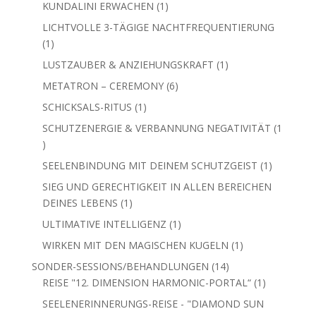
Produkt
1
KUNDALINI ERWACHEN
1
Produkt
LICHTVOLLE 3-TÄGIGE NACHTFREQUENTIERUNG
1
1
Produkt
1
LUSTZAUBER & ANZIEHUNGSKRAFT
1
Produkt
6
METATRON – CEREMONY
6
Produkte
1
SCHICKSALS-RITUS
1
Produkt
SCHUTZENERGIE & VERBANNUNG NEGATIVITÄT
1
1
Produkt
1
SEELENBINDUNG MIT DEINEM SCHUTZGEIST
1
Produkt
SIEG UND GERECHTIGKEIT IN ALLEN BEREICHEN
1
DEINES LEBENS
1
Produkt
1
ULTIMATIVE INTELLIGENZ
1
Produkt
1
WIRKEN MIT DEN MAGISCHEN KUGELN
1
Produkt
14
SONDER-SESSIONS/BEHANDLUNGEN
14
Produkte
1
REISE "12. DIMENSION HARMONIC-PORTAL“
1
Produkt
SEELENERINNERUNGS-REISE - "DIAMOND SUN