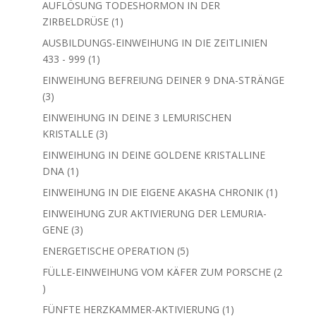
AUFLÖSUNG TODESHORMON IN DER
1
ZIRBELDRÜSE
1
Produkt
AUSBILDUNGS-EINWEIHUNG IN DIE ZEITLINIEN
1
433 - 999
1
Produkt
EINWEIHUNG BEFREIUNG DEINER 9 DNA-STRÄNGE
3
3
Produkte
EINWEIHUNG IN DEINE 3 LEMURISCHEN
3
KRISTALLE
3
Produkte
EINWEIHUNG IN DEINE GOLDENE KRISTALLINE
1
DNA
1
Produkt
1
EINWEIHUNG IN DIE EIGENE AKASHA CHRONIK
1
Produkt
EINWEIHUNG ZUR AKTIVIERUNG DER LEMURIA-
3
GENE
3
Produkte
5
ENERGETISCHE OPERATION
5
Produkte
FÜLLE-EINWEIHUNG VOM KÄFER ZUM PORSCHE
2
2
Produkte
1
FÜNFTE HERZKAMMER-AKTIVIERUNG
1