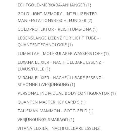
Produkt
1
ECHTGOLD-MERKABA-ANHÄNGER
1
Produkt
GOLD LIGHT MEMORY - INTELLIGENTER
2
MANIFESTATIONSBESCHLEUNIGER
2
Produkte
1
GOLDPROTEKTOR - REICHTUMS-DNA
1
Produkt
LEBENSLANGE LIZENZ FÜR LIGHT TUBE -
1
QUANTENTECHNOLOGIE
1
Produkt
1
LUMIVITAE - MOLEKULARER WASSERSTOFF
1
Produkt
LUXANA ELIXIER - NACHFÜLLBARE ESSENZ -
1
LUXUS/FÜLLE
1
Produkt
MIRANA ELIXIER - NACHFÜLLBARE ESSENZ –
1
SCHÖNHEIT/VERJÜNGUNG
1
Produkt
1
PERSONAL INDIVIDUAL BODY CONFIGURATOR
1
Produkt
1
QUANTEN MASTER KEY CARD ́S
1
Produkt
1
TALISMAN MAMMON - GOTT-GELD
1
Produkt
1
VERJÜNGUNGS-SMARAGD
1
Produkt
VITANA ELIXIER - NACHFÜLLBARE ESSENZ –