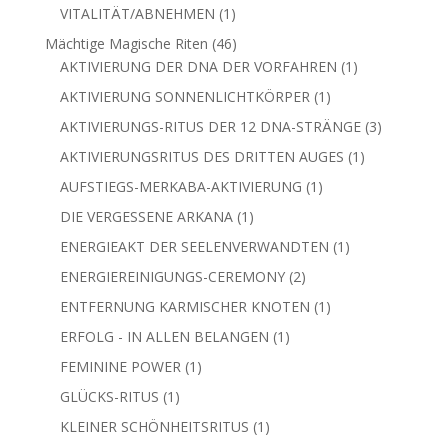
1
VITALITÄT/ABNEHMEN
1
Produkt
46
Mächtige Magische Riten
46
Produkte
1
AKTIVIERUNG DER DNA DER VORFAHREN
1
Produkt
1
AKTIVIERUNG SONNENLICHTKÖRPER
1
Produkt
3
AKTIVIERUNGS-RITUS DER 12 DNA-STRÄNGE
3
Produkte
1
AKTIVIERUNGSRITUS DES DRITTEN AUGES
1
Produkt
1
AUFSTIEGS-MERKABA-AKTIVIERUNG
1
Produkt
1
DIE VERGESSENE ARKANA
1
Produkt
1
ENERGIEAKT DER SEELENVERWANDTEN
1
Produkt
2
ENERGIEREINIGUNGS-CEREMONY
2
Produkte
1
ENTFERNUNG KARMISCHER KNOTEN
1
Produkt
1
ERFOLG - IN ALLEN BELANGEN
1
Produkt
1
FEMININE POWER
1
Produkt
1
GLÜCKS-RITUS
1
Produkt
1
KLEINER SCHÖNHEITSRITUS
1