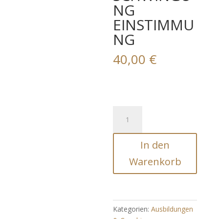
NG
EINSTIMMU
NG
40,00
€
STARKE
KARMAAUFLÖSUNG
-
In den
THIRU
NEELA
Warenkorb
KANTAM
SCHWINGUNG
EINSTIMMUNG
Menge
Kategorien:
Ausbildungen