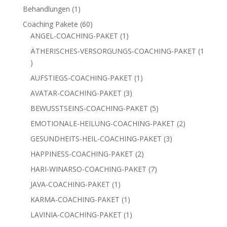
Produkte
1
Behandlungen
1
Produkt
60
Coaching Pakete
60
Produkte
1
ANGEL-COACHING-PAKET
1
Produkt
ÄTHERISCHES-VERSORGUNGS-COACHING-PAKET
1
1
Produkt
1
AUFSTIEGS-COACHING-PAKET
1
Produkt
3
AVATAR-COACHING-PAKET
3
Produkte
5
BEWUSSTSEINS-COACHING-PAKET
5
Produkte
2
EMOTIONALE-HEILUNG-COACHING-PAKET
2
Produkte
3
GESUNDHEITS-HEIL-COACHING-PAKET
3
Produkte
2
HAPPINESS-COACHING-PAKET
2
Produkte
7
HARI-WINARSO-COACHING-PAKET
7
Produkte
1
JAVA-COACHING-PAKET
1
Produkt
1
KARMA-COACHING-PAKET
1
Produkt
1
LAVINIA-COACHING-PAKET
1
Produkt