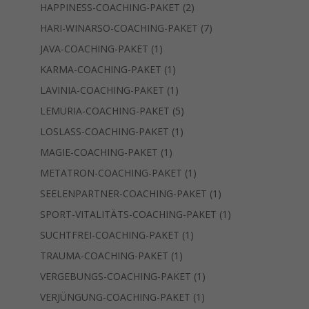
Produkte
2
HAPPINESS-COACHING-PAKET
2
Produkte
7
HARI-WINARSO-COACHING-PAKET
7
Produkte
1
JAVA-COACHING-PAKET
1
Produkt
1
KARMA-COACHING-PAKET
1
Produkt
1
LAVINIA-COACHING-PAKET
1
Produkt
5
LEMURIA-COACHING-PAKET
5
Produkte
1
LOSLASS-COACHING-PAKET
1
Produkt
1
MAGIE-COACHING-PAKET
1
Produkt
1
METATRON-COACHING-PAKET
1
Produkt
1
SEELENPARTNER-COACHING-PAKET
1
Produkt
1
SPORT-VITALITÄTS-COACHING-PAKET
1
Produkt
1
SUCHTFREI-COACHING-PAKET
1
Produkt
1
TRAUMA-COACHING-PAKET
1
Produkt
1
VERGEBUNGS-COACHING-PAKET
1
Produkt
1
VERJÜNGUNG-COACHING-PAKET
1