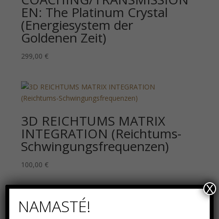
EN: The Platinum Crystal
(Energiesystem der
Goldenen Zeit)
299,00
€
3D REICHTUMS MATRIX
INTEGRATION (Reichtums-
Schwingungsfrequenzen)
100,00
€
X
NAMASTÉ!