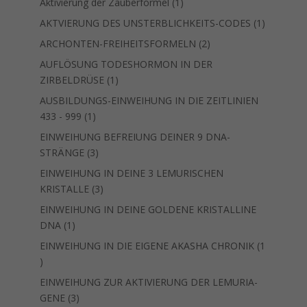
1
Aktivierung der Zauberformel
1
Produkt
1
AKTVIERUNG DES UNSTERBLICHKEITS-CODES
1
Produkt
2
ARCHONTEN-FREIHEITSFORMELN
2
Produkte
AUFLÖSUNG TODESHORMON IN DER
1
ZIRBELDRÜSE
1
Produkt
AUSBILDUNGS-EINWEIHUNG IN DIE ZEITLINIEN
1
433 - 999
1
Produkt
EINWEIHUNG BEFREIUNG DEINER 9 DNA-
3
STRÄNGE
3
Produkte
EINWEIHUNG IN DEINE 3 LEMURISCHEN
3
KRISTALLE
3
Produkte
EINWEIHUNG IN DEINE GOLDENE KRISTALLINE
1
DNA
1
Produkt
EINWEIHUNG IN DIE EIGENE AKASHA CHRONIK
1
1
Produkt
EINWEIHUNG ZUR AKTIVIERUNG DER LEMURIA-
3
GENE
3