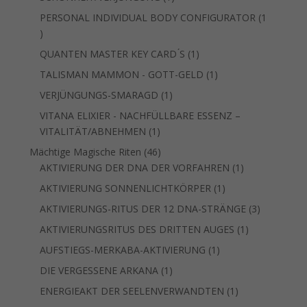
Produkt
PERSONAL INDIVIDUAL BODY CONFIGURATOR
1
1
Produkt
1
QUANTEN MASTER KEY CARD ́S
1
Produkt
1
TALISMAN MAMMON - GOTT-GELD
1
Produkt
1
VERJÜNGUNGS-SMARAGD
1
Produkt
VITANA ELIXIER - NACHFÜLLBARE ESSENZ –
1
VITALITÄT/ABNEHMEN
1
Produkt
46
Mächtige Magische Riten
46
Produkte
1
AKTIVIERUNG DER DNA DER VORFAHREN
1
Produkt
1
AKTIVIERUNG SONNENLICHTKÖRPER
1
Produkt
3
AKTIVIERUNGS-RITUS DER 12 DNA-STRÄNGE
3
Produkte
1
AKTIVIERUNGSRITUS DES DRITTEN AUGES
1
Produkt
1
AUFSTIEGS-MERKABA-AKTIVIERUNG
1
Produkt
1
DIE VERGESSENE ARKANA
1
Produkt
1
ENERGIEAKT DER SEELENVERWANDTEN
1
Produkt