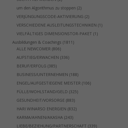
Produkte
2
um den Algorithmus zu stoppen
2
Produkte
2
VERJÜNGUNGSCODE-AKTIVIERUNG
2
Produkte
1
VERSCHIEDENE AUSLEITUNGSTECHNIKEN
1
Produkt
1
VIELFÄLTIGES DIMENSIONSTOR-PAKET
1
Produkt
1811
Ausbildungen & Coachings
1811
806
Produkte
ALLE NEWCOMER
806
Produkte
336
AUFSTIEG/ERWACHEN
336
Produkte
385
BERUF/ERFOLG
385
Produkte
188
BUSINESS/UNTERNEHMEN
188
Produkte
106
ENGEL/AUFGESTIEGENE MEISTER
106
Produkte
325
FÜLLE/WOHLSTAND/GELD
325
Produkte
883
GESUNDHEIT/VORSORGE
883
Produkte
832
HARI WINARSO ENERGIEN
832
Produkte
243
KARMA/AHNEN/AKASHA
243
Produkte
339
LIEBE/BEZIEHUNG/PARTNERSCHAFT
339