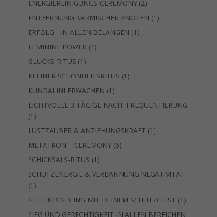
2
ENERGIEREINIGUNGS-CEREMONY
2
Produkte
1
ENTFERNUNG KARMISCHER KNOTEN
1
Produkt
1
ERFOLG - IN ALLEN BELANGEN
1
Produkt
1
FEMININE POWER
1
Produkt
1
GLÜCKS-RITUS
1
Produkt
1
KLEINER SCHÖNHEITSRITUS
1
Produkt
1
KUNDALINI ERWACHEN
1
Produkt
LICHTVOLLE 3-TÄGIGE NACHTFREQUENTIERUNG
1
1
Produkt
1
LUSTZAUBER & ANZIEHUNGSKRAFT
1
Produkt
6
METATRON – CEREMONY
6
Produkte
1
SCHICKSALS-RITUS
1
Produkt
SCHUTZENERGIE & VERBANNUNG NEGATIVITÄT
1
1
Produkt
1
SEELENBINDUNG MIT DEINEM SCHUTZGEIST
1
Produkt
SIEG UND GERECHTIGKEIT IN ALLEN BEREICHEN