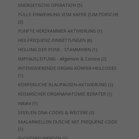
Produkte
5
ENERGETISCHE OPERATION
5
Produkte
FÜLLE-EINWEIHUNG VOM KÄFER ZUM PORSCHE
2
2
Produkte
1
FÜNFTE HERZKAMMER-AKTIVIERUNG
1
Produkt
6
HEILFREQUENZ-EINBETTUNGEN
6
Produkte
1
HEILUNG DER PONS - STAMMHIRN
1
Produkt
2
IMPFAUSLEITUNG - Allgemein & Corona
2
Produkte
INTENSIVIERENDE ORGAN-KÖRPER-HEILCODES
1
1
Produkt
2
KÖRPERLICHE BLAUPAUSEN-AKTIVIERUNG
2
Produkte
1
KOSMISCHER ORGANANATOMIE BERATER
1
Produkt
1
natara
1
Produkt
3
SEEELEN-DNA-CODES & WEITERE
3
Produkte
SKALARWELLEN DUSCHE MIT FREQUENZ-CODE
1
1
Produkt
2
SUCHTFREI WERDEN
2