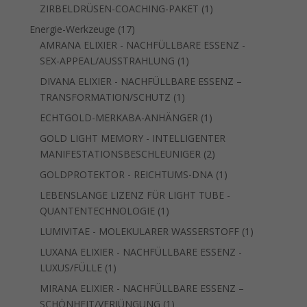
Produkt
1
ZIRBELDRÜSEN-COACHING-PAKET
1
Produkt
17
Energie-Werkzeuge
17
Produkte
AMRANA ELIXIER - NACHFÜLLBARE ESSENZ -
1
SEX-APPEAL/AUSSTRAHLUNG
1
Produkt
DIVANA ELIXIER - NACHFÜLLBARE ESSENZ –
1
TRANSFORMATION/SCHUTZ
1
Produkt
1
ECHTGOLD-MERKABA-ANHÄNGER
1
Produkt
GOLD LIGHT MEMORY - INTELLIGENTER
2
MANIFESTATIONSBESCHLEUNIGER
2
Produkte
1
GOLDPROTEKTOR - REICHTUMS-DNA
1
Produkt
LEBENSLANGE LIZENZ FÜR LIGHT TUBE -
1
QUANTENTECHNOLOGIE
1
Produkt
1
LUMIVITAE - MOLEKULARER WASSERSTOFF
1
Produkt
LUXANA ELIXIER - NACHFÜLLBARE ESSENZ -
1
LUXUS/FÜLLE
1
Produkt
MIRANA ELIXIER - NACHFÜLLBARE ESSENZ –
1
SCHÖNHEIT/VERJÜNGUNG
1