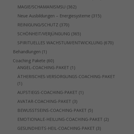
Produkte
362
MAGIE/SCHAMANISMSU
362
Produkte
315
Neue Ausbildungen – Energiesysteme
315
Produkte
370
REINIGUNG/SCHUTZ
370
Produkte
365
SCHÖNHEIT/VERJÜNGUNG
365
Produkte
670
SPIRITUELLES WACHSTUM/ENTWICKLUNG
670
Produkte
1
Behandlungen
1
Produkt
60
Coaching Pakete
60
Produkte
1
ANGEL-COACHING-PAKET
1
Produkt
ÄTHERISCHES-VERSORGUNGS-COACHING-PAKET
1
1
Produkt
1
AUFSTIEGS-COACHING-PAKET
1
Produkt
3
AVATAR-COACHING-PAKET
3
Produkte
5
BEWUSSTSEINS-COACHING-PAKET
5
Produkte
2
EMOTIONALE-HEILUNG-COACHING-PAKET
2
Produkte
3
GESUNDHEITS-HEIL-COACHING-PAKET
3