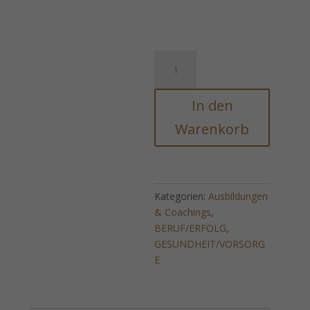
Stärken
und
Schwächen
In den
-
Elixier
Warenkorb
zur
Emotionskontrolle
Menge
Kategorien:
Ausbildungen
& Coachings
,
BERUF/ERFOLG
,
GESUNDHEIT/VORSORG
E