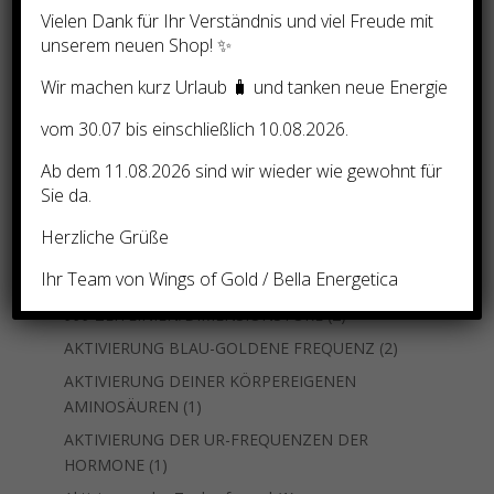
Vielen Dank für Ihr Verständnis und viel Freude mit
Suchen
unserem neuen Shop! ✨
Wir machen kurz Urlaub 🧳 und tanken neue Energie
Nach Preis filtern
vom 30.07 bis einschließlich 10.08.2026.
12
Unkategorisiert
12
Ab dem 11.08.2026 sind wir wieder wie gewohnt für
Produkte
Sie da.
74
Ausbildung und Einweihungen – nach Natara
74
3
Produkte
33 LEMURIANISCHE ZEITLINIE
3
Herzliche Grüße
Produkte
999 SKALARWELLEN-FREQUENZ-CODES
Ihr Team von Wings of Gold / Bella Energetica
2
AKTIVIERUNGEN
2
Produkte
2
999 ZEITLINIEN/DIMENSIONSTORE
2
Produkte
2
AKTIVIERUNG BLAU-GOLDENE FREQUENZ
2
Produkte
AKTIVIERUNG DEINER KÖRPEREIGENEN
1
AMINOSÄUREN
1
Produkt
AKTIVIERUNG DER UR-FREQUENZEN DER
1
HORMONE
1
Produkt