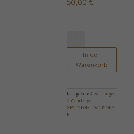
50,00
€
Revitalisierendes
Heilmittel
gegen
In den
Faulheit
im
Warenkorb
Jahreszeitenwechsel
Menge
Kategorien:
Ausbildungen
& Coachings
,
GESUNDHEIT/VORSORG
E