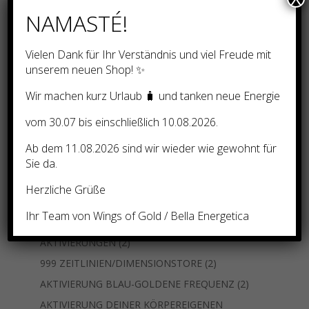
NAMASTÉ!
Vielen Dank für Ihr Verständnis und viel Freude mit
unserem neuen Shop! ✨
Suchen
Wir machen kurz Urlaub 🧳 und tanken neue Energie
vom 30.07 bis einschließlich 10.08.2026.
Nach Preis filtern
Ab dem 11.08.2026 sind wir wieder wie gewohnt für
Sie da.
12
Unkategorisiert
12
Produkte
Herzliche Grüße
74
Ausbildung und Einweihungen – nach Natara
74
3
Produkte
33 LEMURIANISCHE ZEITLINIE
3
Ihr Team von Wings of Gold / Bella Energetica
Produkte
999 SKALARWELLEN-FREQUENZ-CODES
2
AKTIVIERUNGEN
2
Produkte
2
999 ZEITLINIEN/DIMENSIONSTORE
2
Produkte
2
AKTIVIERUNG BLAU-GOLDENE FREQUENZ
2
Produkte
AKTIVIERUNG DEINER KÖRPEREIGENEN