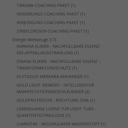
Produkt
1
TRAUMA-COACHING-PAKET
1
Produkt
1
VERGEBUNGS-COACHING-PAKET
1
Produkt
1
VERJÜNGUNG-COACHING-PAKET
1
Produkt
1
ZIRBELDRÜSEN-COACHING-PAKET
1
Produkt
17
Energie-Werkzeuge
17
Produkte
AMRANA ELIXIER - NACHFÜLLBARE ESSENZ -
1
SEX-APPEAL/AUSSTRAHLUNG
1
Produkt
DIVANA ELIXIER - NACHFÜLLBARE ESSENZ –
1
TRANSFORMATION/SCHUTZ
1
Produkt
1
ECHTGOLD-MERKABA-ANHÄNGER
1
Produkt
GOLD LIGHT MEMORY - INTELLIGENTER
2
MANIFESTATIONSBESCHLEUNIGER
2
Produkte
1
GOLDPROTEKTOR - REICHTUMS-DNA
1
Produkt
LEBENSLANGE LIZENZ FÜR LIGHT TUBE -
1
QUANTENTECHNOLOGIE
1
Produkt
1
LUMIVITAE - MOLEKULARER WASSERSTOFF
1