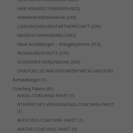
Produkte
832
HARI WINARSO ENERGIEN
832
Produkte
243
KARMA/AHNEN/AKASHA
243
Produkte
339
LIEBE/BEZIEHUNG/PARTNERSCHAFT
339
Produkte
362
MAGIE/SCHAMANISMSU
362
Produkte
315
Neue Ausbildungen – Energiesysteme
315
Produkte
370
REINIGUNG/SCHUTZ
370
Produkte
365
SCHÖNHEIT/VERJÜNGUNG
365
Produkte
670
SPIRITUELLES WACHSTUM/ENTWICKLUNG
670
Produkte
1
Behandlungen
1
Produkt
60
Coaching Pakete
60
Produkte
1
ANGEL-COACHING-PAKET
1
Produkt
ÄTHERISCHES-VERSORGUNGS-COACHING-PAKET
1
1
Produkt
1
AUFSTIEGS-COACHING-PAKET
1
Produkt
3
AVATAR-COACHING-PAKET
3