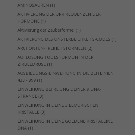
1
AMINOSÄUREN
1
Produkt
AKTIVIERUNG DER UR-FREQUENZEN DER
1
HORMONE
1
Produkt
1
Aktivierung der Zauberformel
1
Produkt
1
AKTVIERUNG DES UNSTERBLICHKEITS-CODES
1
Produkt
2
ARCHONTEN-FREIHEITSFORMELN
2
Produkte
AUFLÖSUNG TODESHORMON IN DER
1
ZIRBELDRÜSE
1
Produkt
AUSBILDUNGS-EINWEIHUNG IN DIE ZEITLINIEN
1
433 - 999
1
Produkt
EINWEIHUNG BEFREIUNG DEINER 9 DNA-
3
STRÄNGE
3
Produkte
EINWEIHUNG IN DEINE 3 LEMURISCHEN
3
KRISTALLE
3
Produkte
EINWEIHUNG IN DEINE GOLDENE KRISTALLINE
1
DNA
1
Produkt