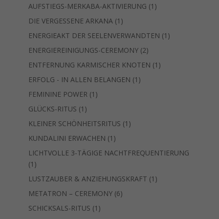
Produkt
1
AUFSTIEGS-MERKABA-AKTIVIERUNG
1
Produkt
1
DIE VERGESSENE ARKANA
1
Produkt
1
ENERGIEAKT DER SEELENVERWANDTEN
1
Produkt
2
ENERGIEREINIGUNGS-CEREMONY
2
Produkte
1
ENTFERNUNG KARMISCHER KNOTEN
1
Produkt
1
ERFOLG - IN ALLEN BELANGEN
1
Produkt
1
FEMININE POWER
1
Produkt
1
GLÜCKS-RITUS
1
Produkt
1
KLEINER SCHÖNHEITSRITUS
1
Produkt
1
KUNDALINI ERWACHEN
1
Produkt
LICHTVOLLE 3-TÄGIGE NACHTFREQUENTIERUNG
1
1
Produkt
1
LUSTZAUBER & ANZIEHUNGSKRAFT
1
Produkt
6
METATRON – CEREMONY
6
Produkte
1
SCHICKSALS-RITUS
1
Produkt