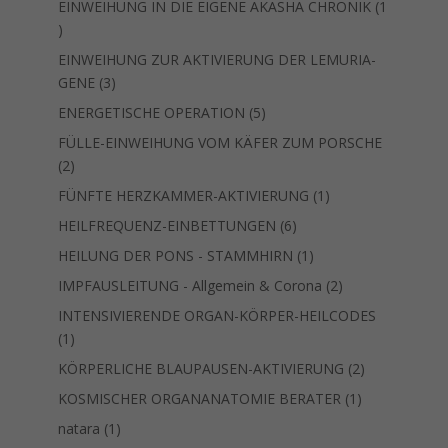
EINWEIHUNG IN DIE EIGENE AKASHA CHRONIK
1
1
Produkt
EINWEIHUNG ZUR AKTIVIERUNG DER LEMURIA-
3
GENE
3
Produkte
5
ENERGETISCHE OPERATION
5
Produkte
FÜLLE-EINWEIHUNG VOM KÄFER ZUM PORSCHE
2
2
Produkte
1
FÜNFTE HERZKAMMER-AKTIVIERUNG
1
Produkt
6
HEILFREQUENZ-EINBETTUNGEN
6
Produkte
1
HEILUNG DER PONS - STAMMHIRN
1
Produkt
2
IMPFAUSLEITUNG - Allgemein & Corona
2
Produkte
INTENSIVIERENDE ORGAN-KÖRPER-HEILCODES
1
1
Produkt
2
KÖRPERLICHE BLAUPAUSEN-AKTIVIERUNG
2
Produkte
1
KOSMISCHER ORGANANATOMIE BERATER
1
Produkt
1
natara
1