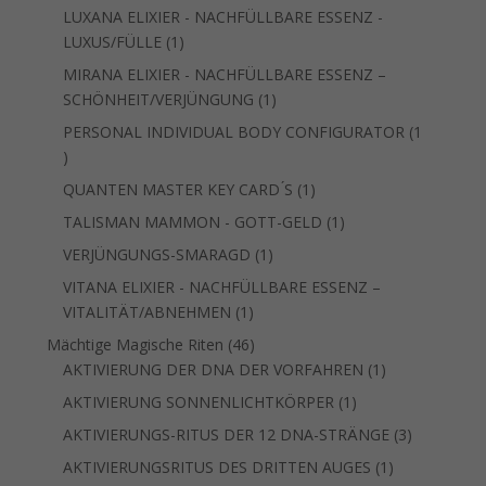
Produkt
LUXANA ELIXIER - NACHFÜLLBARE ESSENZ -
1
LUXUS/FÜLLE
1
Produkt
MIRANA ELIXIER - NACHFÜLLBARE ESSENZ –
1
SCHÖNHEIT/VERJÜNGUNG
1
Produkt
PERSONAL INDIVIDUAL BODY CONFIGURATOR
1
1
Produkt
1
QUANTEN MASTER KEY CARD ́S
1
Produkt
1
TALISMAN MAMMON - GOTT-GELD
1
Produkt
1
VERJÜNGUNGS-SMARAGD
1
Produkt
VITANA ELIXIER - NACHFÜLLBARE ESSENZ –
1
VITALITÄT/ABNEHMEN
1
Produkt
46
Mächtige Magische Riten
46
Produkte
1
AKTIVIERUNG DER DNA DER VORFAHREN
1
Produkt
1
AKTIVIERUNG SONNENLICHTKÖRPER
1
Produkt
3
AKTIVIERUNGS-RITUS DER 12 DNA-STRÄNGE
3
Produkte
1
AKTIVIERUNGSRITUS DES DRITTEN AUGES
1