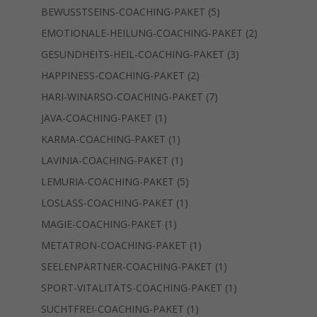
Produkte
5
BEWUSSTSEINS-COACHING-PAKET
5
Produkte
2
EMOTIONALE-HEILUNG-COACHING-PAKET
2
Produkte
3
GESUNDHEITS-HEIL-COACHING-PAKET
3
Produkte
2
HAPPINESS-COACHING-PAKET
2
Produkte
7
HARI-WINARSO-COACHING-PAKET
7
Produkte
1
JAVA-COACHING-PAKET
1
Produkt
1
KARMA-COACHING-PAKET
1
Produkt
1
LAVINIA-COACHING-PAKET
1
Produkt
5
LEMURIA-COACHING-PAKET
5
Produkte
1
LOSLASS-COACHING-PAKET
1
Produkt
1
MAGIE-COACHING-PAKET
1
Produkt
1
METATRON-COACHING-PAKET
1
Produkt
1
SEELENPARTNER-COACHING-PAKET
1
Produkt
1
SPORT-VITALITÄTS-COACHING-PAKET
1
Produkt
1
SUCHTFREI-COACHING-PAKET
1