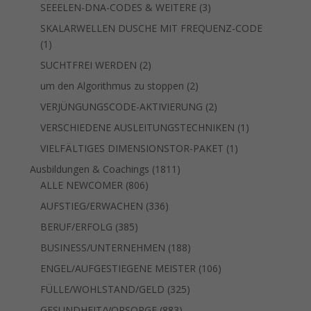
Produkt
3
SEEELEN-DNA-CODES & WEITERE
3
Produkte
SKALARWELLEN DUSCHE MIT FREQUENZ-CODE
1
1
Produkt
2
SUCHTFREI WERDEN
2
Produkte
2
um den Algorithmus zu stoppen
2
Produkte
2
VERJÜNGUNGSCODE-AKTIVIERUNG
2
Produkte
1
VERSCHIEDENE AUSLEITUNGSTECHNIKEN
1
Produkt
1
VIELFÄLTIGES DIMENSIONSTOR-PAKET
1
Produkt
1811
Ausbildungen & Coachings
1811
806
Produkte
ALLE NEWCOMER
806
Produkte
336
AUFSTIEG/ERWACHEN
336
Produkte
385
BERUF/ERFOLG
385
Produkte
188
BUSINESS/UNTERNEHMEN
188
Produkte
106
ENGEL/AUFGESTIEGENE MEISTER
106
Produkte
325
FÜLLE/WOHLSTAND/GELD
325
Produkte
883
GESUNDHEIT/VORSORGE
883