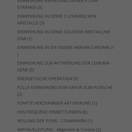
EINWEIHUNG BEFREIUNG DEINER 9 DNA-
3
STRÄNGE
3
Produkte
EINWEIHUNG IN DEINE 3 LEMURISCHEN
3
KRISTALLE
3
Produkte
EINWEIHUNG IN DEINE GOLDENE KRISTALLINE
1
DNA
1
Produkt
EINWEIHUNG IN DIE EIGENE AKASHA CHRONIK
1
1
Produkt
EINWEIHUNG ZUR AKTIVIERUNG DER LEMURIA-
3
GENE
3
Produkte
5
ENERGETISCHE OPERATION
5
Produkte
FÜLLE-EINWEIHUNG VOM KÄFER ZUM PORSCHE
2
2
Produkte
1
FÜNFTE HERZKAMMER-AKTIVIERUNG
1
Produkt
6
HEILFREQUENZ-EINBETTUNGEN
6
Produkte
1
HEILUNG DER PONS - STAMMHIRN
1
Produkt
2
IMPFAUSLEITUNG - Allgemein & Corona
2