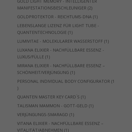
GOLD LIGHT MEMORY - INTELLIGENTER
2
MANIFESTATIONSBESCHLEUNIGER
2
Produkte
1
GOLDPROTEKTOR - REICHTUMS-DNA
1
Produkt
LEBENSLANGE LIZENZ FÜR LIGHT TUBE -
1
QUANTENTECHNOLOGIE
1
Produkt
1
LUMIVITAE - MOLEKULARER WASSERSTOFF
1
Produkt
LUXANA ELIXIER - NACHFÜLLBARE ESSENZ -
1
LUXUS/FÜLLE
1
Produkt
MIRANA ELIXIER - NACHFÜLLBARE ESSENZ –
1
SCHÖNHEIT/VERJÜNGUNG
1
Produkt
PERSONAL INDIVIDUAL BODY CONFIGURATOR
1
1
Produkt
1
QUANTEN MASTER KEY CARD ́S
1
Produkt
1
TALISMAN MAMMON - GOTT-GELD
1
Produkt
1
VERJÜNGUNGS-SMARAGD
1
Produkt
VITANA ELIXIER - NACHFÜLLBARE ESSENZ –
1
VITALITÄT/ABNEHMEN
1