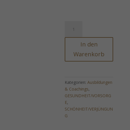
Raspberry
Reiki
-
In den
Erdbeer
Reiki
Warenkorb
(Vitalität/Schönheit)
Menge
Kategorien:
Ausbildungen
& Coachings
,
GESUNDHEIT/VORSORG
E
,
SCHÖNHEIT/VERJÜNGUN
G