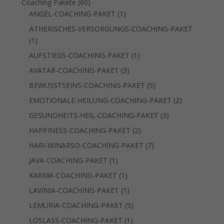
60
Coaching Pakete
60
Produkte
1
ANGEL-COACHING-PAKET
1
Produkt
ÄTHERISCHES-VERSORGUNGS-COACHING-PAKET
1
1
Produkt
1
AUFSTIEGS-COACHING-PAKET
1
Produkt
3
AVATAR-COACHING-PAKET
3
Produkte
5
BEWUSSTSEINS-COACHING-PAKET
5
Produkte
2
EMOTIONALE-HEILUNG-COACHING-PAKET
2
Produkte
3
GESUNDHEITS-HEIL-COACHING-PAKET
3
Produkte
2
HAPPINESS-COACHING-PAKET
2
Produkte
7
HARI-WINARSO-COACHING-PAKET
7
Produkte
1
JAVA-COACHING-PAKET
1
Produkt
1
KARMA-COACHING-PAKET
1
Produkt
1
LAVINIA-COACHING-PAKET
1
Produkt
5
LEMURIA-COACHING-PAKET
5
Produkte
1
LOSLASS-COACHING-PAKET
1