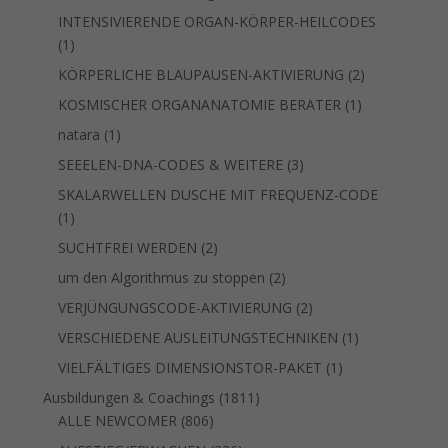
Produkte
INTENSIVIERENDE ORGAN-KÖRPER-HEILCODES
1
1
Produkt
2
KÖRPERLICHE BLAUPAUSEN-AKTIVIERUNG
2
Produkte
1
KOSMISCHER ORGANANATOMIE BERATER
1
Produkt
1
natara
1
Produkt
3
SEEELEN-DNA-CODES & WEITERE
3
Produkte
SKALARWELLEN DUSCHE MIT FREQUENZ-CODE
1
1
Produkt
2
SUCHTFREI WERDEN
2
Produkte
2
um den Algorithmus zu stoppen
2
Produkte
2
VERJÜNGUNGSCODE-AKTIVIERUNG
2
Produkte
1
VERSCHIEDENE AUSLEITUNGSTECHNIKEN
1
Produkt
1
VIELFÄLTIGES DIMENSIONSTOR-PAKET
1
Produkt
1811
Ausbildungen & Coachings
1811
806
Produkte
ALLE NEWCOMER
806
Produkte