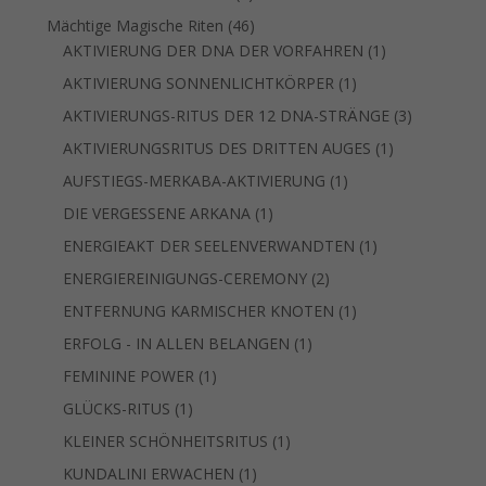
Produkt
46
Mächtige Magische Riten
46
Produkte
1
AKTIVIERUNG DER DNA DER VORFAHREN
1
Produkt
1
AKTIVIERUNG SONNENLICHTKÖRPER
1
Produkt
3
AKTIVIERUNGS-RITUS DER 12 DNA-STRÄNGE
3
Produkte
1
AKTIVIERUNGSRITUS DES DRITTEN AUGES
1
Produkt
1
AUFSTIEGS-MERKABA-AKTIVIERUNG
1
Produkt
1
DIE VERGESSENE ARKANA
1
Produkt
1
ENERGIEAKT DER SEELENVERWANDTEN
1
Produkt
2
ENERGIEREINIGUNGS-CEREMONY
2
Produkte
1
ENTFERNUNG KARMISCHER KNOTEN
1
Produkt
1
ERFOLG - IN ALLEN BELANGEN
1
Produkt
1
FEMININE POWER
1
Produkt
1
GLÜCKS-RITUS
1
Produkt
1
KLEINER SCHÖNHEITSRITUS
1
Produkt
1
KUNDALINI ERWACHEN
1