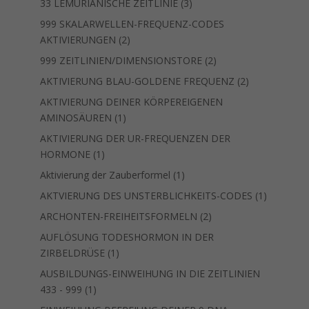
3
Produkte
33 LEMURIANISCHE ZEITLINIE
3
Produkte
999 SKALARWELLEN-FREQUENZ-CODES
2
AKTIVIERUNGEN
2
Produkte
2
999 ZEITLINIEN/DIMENSIONSTORE
2
Produkte
2
AKTIVIERUNG BLAU-GOLDENE FREQUENZ
2
Produkte
AKTIVIERUNG DEINER KÖRPEREIGENEN
1
AMINOSÄUREN
1
Produkt
AKTIVIERUNG DER UR-FREQUENZEN DER
1
HORMONE
1
Produkt
1
Aktivierung der Zauberformel
1
Produkt
1
AKTVIERUNG DES UNSTERBLICHKEITS-CODES
1
Produkt
2
ARCHONTEN-FREIHEITSFORMELN
2
Produkte
AUFLÖSUNG TODESHORMON IN DER
1
ZIRBELDRÜSE
1
Produkt
AUSBILDUNGS-EINWEIHUNG IN DIE ZEITLINIEN
1
433 - 999
1
Produkt