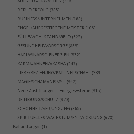
336
AUFSTIEG/ERWACHEN
336
Produkte
385
BERUF/ERFOLG
385
Produkte
188
BUSINESS/UNTERNEHMEN
188
Produkte
106
ENGEL/AUFGESTIEGENE MEISTER
106
Produkte
325
FÜLLE/WOHLSTAND/GELD
325
Produkte
883
GESUNDHEIT/VORSORGE
883
Produkte
832
HARI WINARSO ENERGIEN
832
Produkte
243
KARMA/AHNEN/AKASHA
243
Produkte
339
LIEBE/BEZIEHUNG/PARTNERSCHAFT
339
Produkte
362
MAGIE/SCHAMANISMSU
362
Produkte
315
Neue Ausbildungen – Energiesysteme
315
Produkte
370
REINIGUNG/SCHUTZ
370
Produkte
365
SCHÖNHEIT/VERJÜNGUNG
365
Produkte
670
SPIRITUELLES WACHSTUM/ENTWICKLUNG
670
Produkte
1
Behandlungen
1
Produkt