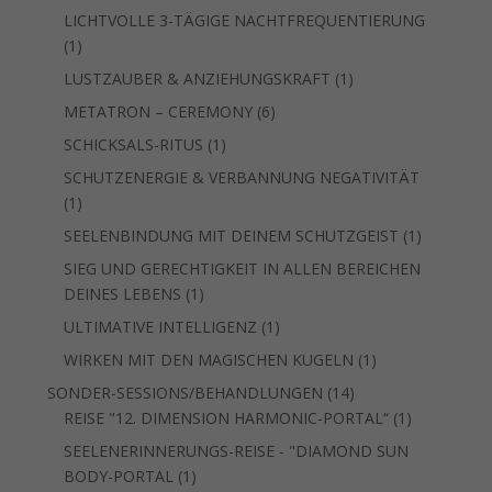
Produkt
LICHTVOLLE 3-TÄGIGE NACHTFREQUENTIERUNG
1
1
Produkt
1
LUSTZAUBER & ANZIEHUNGSKRAFT
1
Produkt
6
METATRON – CEREMONY
6
Produkte
1
SCHICKSALS-RITUS
1
Produkt
SCHUTZENERGIE & VERBANNUNG NEGATIVITÄT
1
1
Produkt
1
SEELENBINDUNG MIT DEINEM SCHUTZGEIST
1
Produkt
SIEG UND GERECHTIGKEIT IN ALLEN BEREICHEN
1
DEINES LEBENS
1
Produkt
1
ULTIMATIVE INTELLIGENZ
1
Produkt
1
WIRKEN MIT DEN MAGISCHEN KUGELN
1
Produkt
14
SONDER-SESSIONS/BEHANDLUNGEN
14
Produkte
1
REISE "12. DIMENSION HARMONIC-PORTAL“
1
Produkt
SEELENERINNERUNGS-REISE - "DIAMOND SUN
1
BODY-PORTAL
1