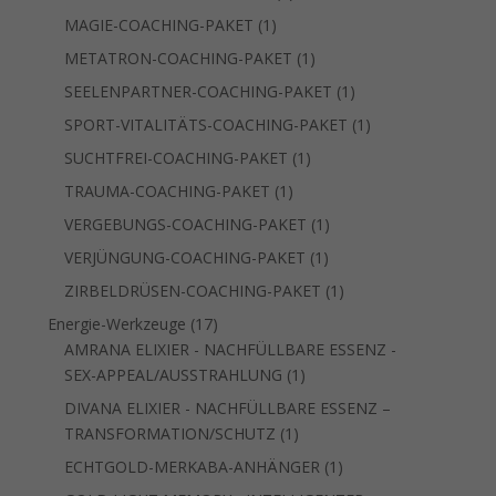
Produkt
1
MAGIE-COACHING-PAKET
1
Produkt
1
METATRON-COACHING-PAKET
1
Produkt
1
SEELENPARTNER-COACHING-PAKET
1
Produkt
1
SPORT-VITALITÄTS-COACHING-PAKET
1
Produkt
1
SUCHTFREI-COACHING-PAKET
1
Produkt
1
TRAUMA-COACHING-PAKET
1
Produkt
1
VERGEBUNGS-COACHING-PAKET
1
Produkt
1
VERJÜNGUNG-COACHING-PAKET
1
Produkt
1
ZIRBELDRÜSEN-COACHING-PAKET
1
Produkt
17
Energie-Werkzeuge
17
Produkte
AMRANA ELIXIER - NACHFÜLLBARE ESSENZ -
1
SEX-APPEAL/AUSSTRAHLUNG
1
Produkt
DIVANA ELIXIER - NACHFÜLLBARE ESSENZ –
1
TRANSFORMATION/SCHUTZ
1
Produkt
1
ECHTGOLD-MERKABA-ANHÄNGER
1
Produkt