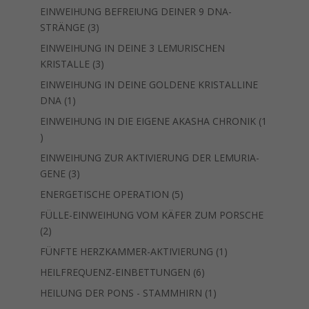
Produkt
EINWEIHUNG BEFREIUNG DEINER 9 DNA-
3
STRÄNGE
3
Produkte
EINWEIHUNG IN DEINE 3 LEMURISCHEN
3
KRISTALLE
3
Produkte
EINWEIHUNG IN DEINE GOLDENE KRISTALLINE
1
DNA
1
Produkt
EINWEIHUNG IN DIE EIGENE AKASHA CHRONIK
1
1
Produkt
EINWEIHUNG ZUR AKTIVIERUNG DER LEMURIA-
3
GENE
3
Produkte
5
ENERGETISCHE OPERATION
5
Produkte
FÜLLE-EINWEIHUNG VOM KÄFER ZUM PORSCHE
2
2
Produkte
1
FÜNFTE HERZKAMMER-AKTIVIERUNG
1
Produkt
6
HEILFREQUENZ-EINBETTUNGEN
6
Produkte
1
HEILUNG DER PONS - STAMMHIRN
1
Produkt