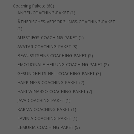
Produkt
60
Coaching Pakete
60
Produkte
1
ANGEL-COACHING-PAKET
1
Produkt
ÄTHERISCHES-VERSORGUNGS-COACHING-PAKET
1
1
Produkt
1
AUFSTIEGS-COACHING-PAKET
1
Produkt
3
AVATAR-COACHING-PAKET
3
Produkte
5
BEWUSSTSEINS-COACHING-PAKET
5
Produkte
2
EMOTIONALE-HEILUNG-COACHING-PAKET
2
Produkte
3
GESUNDHEITS-HEIL-COACHING-PAKET
3
Produkte
2
HAPPINESS-COACHING-PAKET
2
Produkte
7
HARI-WINARSO-COACHING-PAKET
7
Produkte
1
JAVA-COACHING-PAKET
1
Produkt
1
KARMA-COACHING-PAKET
1
Produkt
1
LAVINIA-COACHING-PAKET
1
Produkt
5
LEMURIA-COACHING-PAKET
5
Produkte