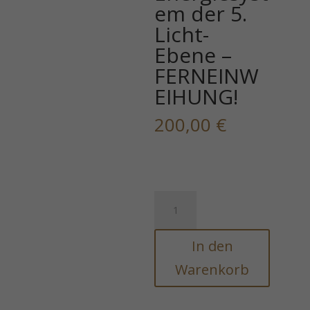
em der 5.
Licht-
Ebene –
FERNEINW
EIHUNG!
200,00
€
Quantum
Grid
(R)Evolution
In den
-
Hochenergetisches
Warenkorb
Energiesystem
der
5.