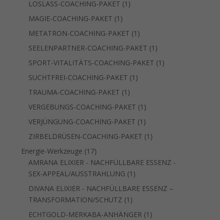
1
LOSLASS-COACHING-PAKET
1
Produkt
1
MAGIE-COACHING-PAKET
1
Produkt
1
METATRON-COACHING-PAKET
1
Produkt
1
SEELENPARTNER-COACHING-PAKET
1
Produkt
1
SPORT-VITALITÄTS-COACHING-PAKET
1
Produkt
1
SUCHTFREI-COACHING-PAKET
1
Produkt
1
TRAUMA-COACHING-PAKET
1
Produkt
1
VERGEBUNGS-COACHING-PAKET
1
Produkt
1
VERJÜNGUNG-COACHING-PAKET
1
Produkt
1
ZIRBELDRÜSEN-COACHING-PAKET
1
Produkt
17
Energie-Werkzeuge
17
Produkte
AMRANA ELIXIER - NACHFÜLLBARE ESSENZ -
1
SEX-APPEAL/AUSSTRAHLUNG
1
Produkt
DIVANA ELIXIER - NACHFÜLLBARE ESSENZ –
1
TRANSFORMATION/SCHUTZ
1
Produkt
1
ECHTGOLD-MERKABA-ANHÄNGER
1