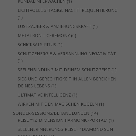
1
KUNDALINI ERWACHEN
1
Produkt
LICHTVOLLE 3-TÄGIGE NACHTFREQUENTIERUNG
1
1
Produkt
1
LUSTZAUBER & ANZIEHUNGSKRAFT
1
Produkt
6
METATRON – CEREMONY
6
Produkte
1
SCHICKSALS-RITUS
1
Produkt
SCHUTZENERGIE & VERBANNUNG NEGATIVITÄT
1
1
Produkt
1
SEELENBINDUNG MIT DEINEM SCHUTZGEIST
1
Produkt
SIEG UND GERECHTIGKEIT IN ALLEN BEREICHEN
1
DEINES LEBENS
1
Produkt
1
ULTIMATIVE INTELLIGENZ
1
Produkt
1
WIRKEN MIT DEN MAGISCHEN KUGELN
1
Produkt
14
SONDER-SESSIONS/BEHANDLUNGEN
14
Produkte
1
REISE "12. DIMENSION HARMONIC-PORTAL“
1
Produkt
SEELENERINNERUNGS-REISE - "DIAMOND SUN
1