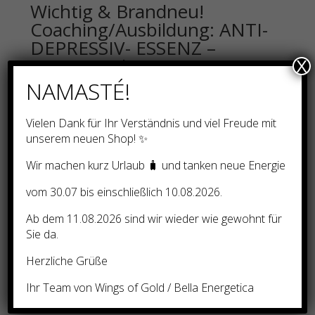
Wichtig & Brandneu!
Coaching/Ausbildung: ANTI-
DEPRESSIV- ESSENZ –
Ferneinweihung!
X
NAMASTÉ!
45,00
€
Vielen Dank für Ihr Verständnis und viel Freude mit
unserem neuen Shop! ✨
Wir machen kurz Urlaub 🧳 und tanken neue Energie
NEUZEIT-
vom 30.07 bis einschließlich 10.08.2026.
COACHING/TRANSMISSION
EN: The Platinum Crystal
Ab dem 11.08.2026 sind wir wieder wie gewohnt für
Sie da.
(Energiesystem der
Goldenen Zeit)
Herzliche Grüße
299,00
€
Ihr Team von Wings of Gold / Bella Energetica