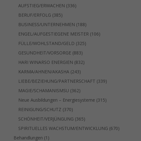
Produkte
336
AUFSTIEG/ERWACHEN
336
Produkte
385
BERUF/ERFOLG
385
Produkte
188
BUSINESS/UNTERNEHMEN
188
Produkte
106
ENGEL/AUFGESTIEGENE MEISTER
106
Produkte
325
FÜLLE/WOHLSTAND/GELD
325
Produkte
883
GESUNDHEIT/VORSORGE
883
Produkte
832
HARI WINARSO ENERGIEN
832
Produkte
243
KARMA/AHNEN/AKASHA
243
Produkte
339
LIEBE/BEZIEHUNG/PARTNERSCHAFT
339
Produkte
362
MAGIE/SCHAMANISMSU
362
Produkte
315
Neue Ausbildungen – Energiesysteme
315
Produkte
370
REINIGUNG/SCHUTZ
370
Produkte
365
SCHÖNHEIT/VERJÜNGUNG
365
Produkte
670
SPIRITUELLES WACHSTUM/ENTWICKLUNG
670
Produkte
1
Behandlungen
1