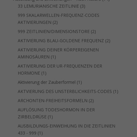
3
Produkte
33 LEMURIANISCHE ZEITLINIE
3
Produkte
999 SKALARWELLEN-FREQUENZ-CODES
2
AKTIVIERUNGEN
2
Produkte
2
999 ZEITLINIEN/DIMENSIONSTORE
2
Produkte
2
AKTIVIERUNG BLAU-GOLDENE FREQUENZ
2
Produkte
AKTIVIERUNG DEINER KÖRPEREIGENEN
1
AMINOSÄUREN
1
Produkt
AKTIVIERUNG DER UR-FREQUENZEN DER
1
HORMONE
1
Produkt
1
Aktivierung der Zauberformel
1
Produkt
1
AKTVIERUNG DES UNSTERBLICHKEITS-CODES
1
Produkt
2
ARCHONTEN-FREIHEITSFORMELN
2
Produkte
AUFLÖSUNG TODESHORMON IN DER
1
ZIRBELDRÜSE
1
Produkt
AUSBILDUNGS-EINWEIHUNG IN DIE ZEITLINIEN
1
433 - 999
1