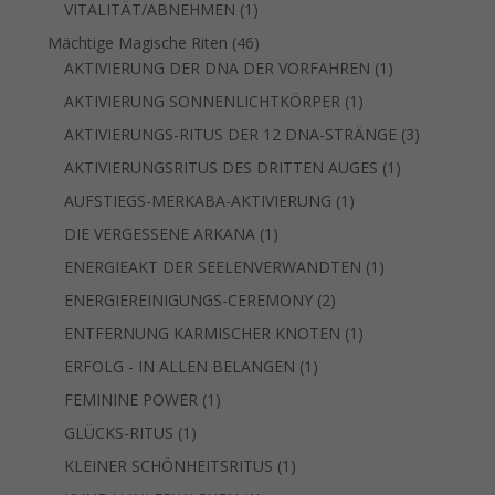
1
VITALITÄT/ABNEHMEN
1
Produkt
46
Mächtige Magische Riten
46
Produkte
1
AKTIVIERUNG DER DNA DER VORFAHREN
1
Produkt
1
AKTIVIERUNG SONNENLICHTKÖRPER
1
Produkt
3
AKTIVIERUNGS-RITUS DER 12 DNA-STRÄNGE
3
Produkte
1
AKTIVIERUNGSRITUS DES DRITTEN AUGES
1
Produkt
1
AUFSTIEGS-MERKABA-AKTIVIERUNG
1
Produkt
1
DIE VERGESSENE ARKANA
1
Produkt
1
ENERGIEAKT DER SEELENVERWANDTEN
1
Produkt
2
ENERGIEREINIGUNGS-CEREMONY
2
Produkte
1
ENTFERNUNG KARMISCHER KNOTEN
1
Produkt
1
ERFOLG - IN ALLEN BELANGEN
1
Produkt
1
FEMININE POWER
1
Produkt
1
GLÜCKS-RITUS
1
Produkt
1
KLEINER SCHÖNHEITSRITUS
1
Produkt