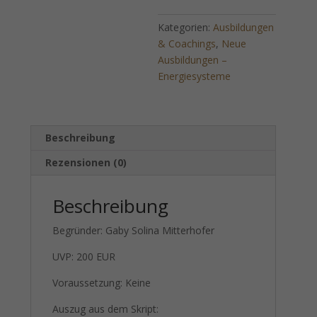
Licht-
Kategorien:
Ausbildungen
Ebene
& Coachings
,
Neue
-
Ausbildungen –
FERNEINWEIHUNG!
Energiesysteme
Menge
Beschreibung
Rezensionen (0)
Beschreibung
Begründer: Gaby Solina Mitterhofer
UVP: 200 EUR
Voraussetzung: Keine
Auszug aus dem Skript: