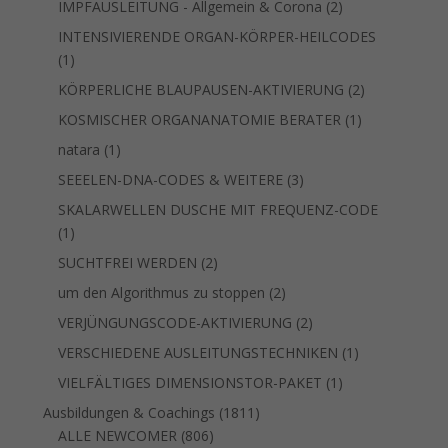
2
IMPFAUSLEITUNG - Allgemein & Corona
2
Produkte
INTENSIVIERENDE ORGAN-KÖRPER-HEILCODES
1
1
Produkt
2
KÖRPERLICHE BLAUPAUSEN-AKTIVIERUNG
2
Produkte
1
KOSMISCHER ORGANANATOMIE BERATER
1
Produkt
1
natara
1
Produkt
3
SEEELEN-DNA-CODES & WEITERE
3
Produkte
SKALARWELLEN DUSCHE MIT FREQUENZ-CODE
1
1
Produkt
2
SUCHTFREI WERDEN
2
Produkte
2
um den Algorithmus zu stoppen
2
Produkte
2
VERJÜNGUNGSCODE-AKTIVIERUNG
2
Produkte
1
VERSCHIEDENE AUSLEITUNGSTECHNIKEN
1
Produkt
1
VIELFÄLTIGES DIMENSIONSTOR-PAKET
1
Produkt
1811
Ausbildungen & Coachings
1811
806
Produkte
ALLE NEWCOMER
806