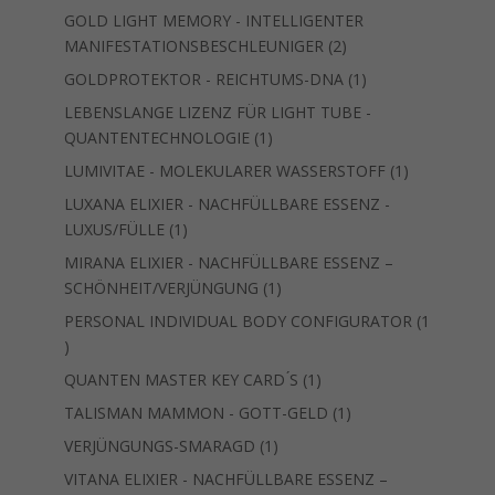
Produkt
GOLD LIGHT MEMORY - INTELLIGENTER
2
MANIFESTATIONSBESCHLEUNIGER
2
Produkte
1
GOLDPROTEKTOR - REICHTUMS-DNA
1
Produkt
LEBENSLANGE LIZENZ FÜR LIGHT TUBE -
1
QUANTENTECHNOLOGIE
1
Produkt
1
LUMIVITAE - MOLEKULARER WASSERSTOFF
1
Produkt
LUXANA ELIXIER - NACHFÜLLBARE ESSENZ -
1
LUXUS/FÜLLE
1
Produkt
MIRANA ELIXIER - NACHFÜLLBARE ESSENZ –
1
SCHÖNHEIT/VERJÜNGUNG
1
Produkt
PERSONAL INDIVIDUAL BODY CONFIGURATOR
1
1
Produkt
1
QUANTEN MASTER KEY CARD ́S
1
Produkt
1
TALISMAN MAMMON - GOTT-GELD
1
Produkt
1
VERJÜNGUNGS-SMARAGD
1
Produkt
VITANA ELIXIER - NACHFÜLLBARE ESSENZ –