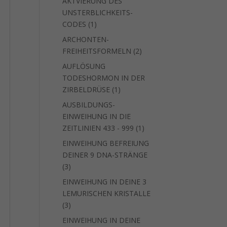
AKTVIERUNG DES
UNSTERBLICHKEITS-
1
CODES
1
Produkt
ARCHONTEN-
2
FREIHEITSFORMELN
2
Produkte
AUFLÖSUNG
TODESHORMON IN DER
1
ZIRBELDRÜSE
1
Produkt
AUSBILDUNGS-
EINWEIHUNG IN DIE
1
ZEITLINIEN 433 - 999
1
Produkt
EINWEIHUNG BEFREIUNG
DEINER 9 DNA-STRÄNGE
3
3
Produkte
EINWEIHUNG IN DEINE 3
LEMURISCHEN KRISTALLE
3
3
Produkte
EINWEIHUNG IN DEINE