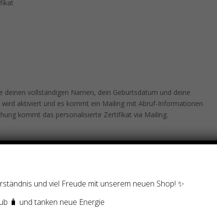
fikat
e deinen vollständigen Namen, dein Geburtsdatum und deine
 wird aktiviert und es kommt ein Mailing mit Abruf-Informationen
ung kommt das personalisierte Zertifikat via Mailing.
Verständnis und viel Freude mit unserem neuen Shop! ✨
ub 🧳 und tanken neue Energie
ilpraktikerschein erlaubt. Am 2. März 2004 hat das
ieden: