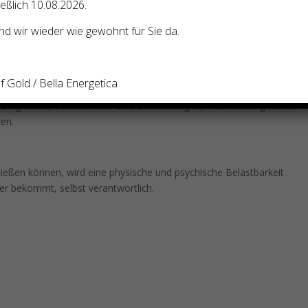
ießlich 10.08.2026.
 durch Handauflegen aktiviert und dabei keine Diagnosen stellt,
d wir wieder wie gewohnt für Sie da.
1BVR 784/03)
 Gold / Bella Energetica
eine Therapie und werden außerhalb der Heilkunde angeboten. Ich
e Diagnosen, deshalb kann eine Behandlung bzw. Einweihung keinen
zen.
ließen können, wird eine physische und psychische Belastbarkeit
e er bekommt, selbst verantwortlich.