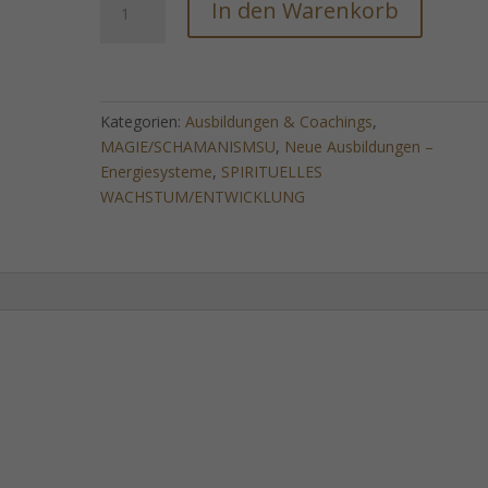
In den Warenkorb
CONTROL
-
Gedankenkontrolle
-
FERNEINWEIHUNG!
Kategorien:
Ausbildungen & Coachings
,
Menge
MAGIE/SCHAMANISMSU
,
Neue Ausbildungen –
Energiesysteme
,
SPIRITUELLES
WACHSTUM/ENTWICKLUNG