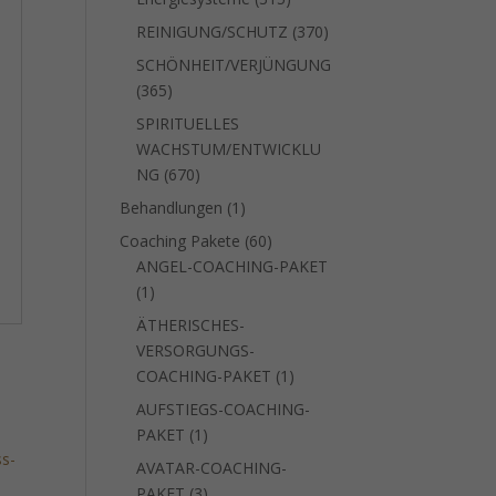
Produkte
370
REINIGUNG/SCHUTZ
370
Produkte
SCHÖNHEIT/VERJÜNGUNG
365
365
Produkte
SPIRITUELLES
WACHSTUM/ENTWICKLU
670
NG
670
Produkte
1
Behandlungen
1
Produkt
60
Coaching Pakete
60
Produkte
ANGEL-COACHING-PAKET
1
1
Produkt
ÄTHERISCHES-
VERSORGUNGS-
1
COACHING-PAKET
1
Produkt
AUFSTIEGS-COACHING-
1
PAKET
1
Produkt
AVATAR-COACHING-
3
PAKET
3