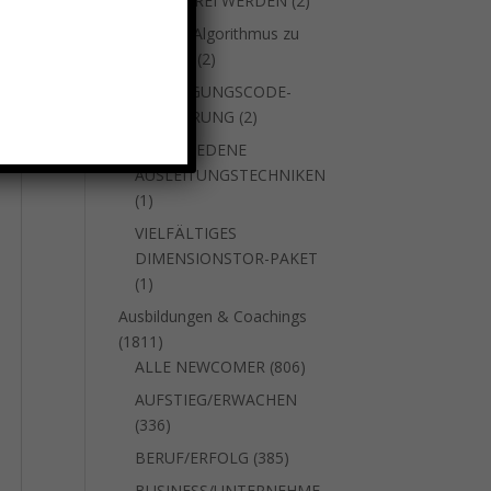
SUCHTFREI WERDEN
2
Produkte
um den Algorithmus zu
2
stoppen
2
Produkte
VERJÜNGUNGSCODE-
2
AKTIVIERUNG
2
Produkte
VERSCHIEDENE
AUSLEITUNGSTECHNIKEN
1
1
Produkt
VIELFÄLTIGES
DIMENSIONSTOR-PAKET
1
1
Produkt
Ausbildungen & Coachings
1811
1811
Produkte
806
ALLE NEWCOMER
806
Produkte
AUFSTIEG/ERWACHEN
336
336
Produkte
385
BERUF/ERFOLG
385
Produkte
BUSINESS/UNTERNEHME