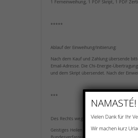
1 Ferneinweihung, 1 PDF Skript, 1 PDF Zerti
*****
Ablauf der Einweihung/Initiierung:
Nach dem Kauf und Zahlung übersende bitt
Email-Adresse. Die Chi-Energie-Übertragung
und dem Skript übersendet. Nach der Einweih
***
NAMASTÉ!
Vielen Dank für Ihr 
Des Rechts wegen folgender Zusatz:
Wir machen kurz Urla
Geistiges Heilen ist in Deutschland ohne He
Bundesverfassungsgericht folgendes entsch