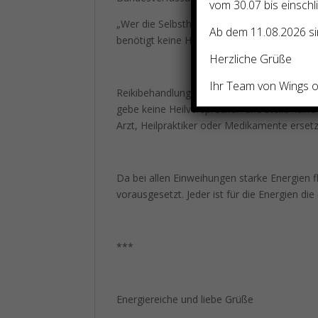
vom 30.07 bis einschl
„Wer die Selbstheilungskräfte des Patienten
Ab dem 11.08.2026 sin
benötigt keine Heilpraktikererlaubnis.“(AZ 
Herzliche Grüße
Ihr Team von Wings of
Reikibehandlungen bzw.Einweihungen sind k
gebe keine Heilversprechen und stelle kein
Arzt, Heilpraktiker oder Medikamente erset
Da bei allen Einweihungen starke Energien f
vorausgesetzt. Jeder ist für die Energien di
***
Energiereiche und liebe Grüße