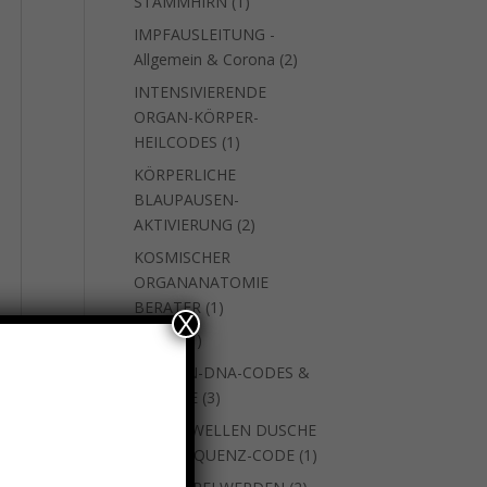
1
STAMMHIRN
1
Produkt
IMPFAUSLEITUNG -
2
Allgemein & Corona
2
Produkte
INTENSIVIERENDE
ORGAN-KÖRPER-
1
HEILCODES
1
Produkt
KÖRPERLICHE
BLAUPAUSEN-
2
AKTIVIERUNG
2
Produkte
KOSMISCHER
ORGANANATOMIE
1
BERATER
1
X
Produkt
1
natara
1
Produkt
SEEELEN-DNA-CODES &
3
WEITERE
3
Produkte
SKALARWELLEN DUSCHE
1
MIT FREQUENZ-CODE
1
Produkt
2