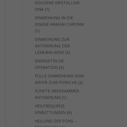
GOLDENE KRISTALLINE
1
DNA
1
Produkt
EINWEIHUNG IN DIE
EIGENE AKASHA CHRONIK
1
1
Produkt
EINWEIHUNG ZUR
AKTIVIERUNG DER
3
LEMURIA-GENE
3
Produkte
ENERGETISCHE
5
OPERATION
5
Produkte
FÜLLE-EINWEIHUNG VOM
2
KÄFER ZUM PORSCHE
2
Produkte
FÜNFTE HERZKAMMER-
1
AKTIVIERUNG
1
Produkt
HEILFREQUENZ-
6
EINBETTUNGEN
6
Produkte
HEILUNG DER PONS -