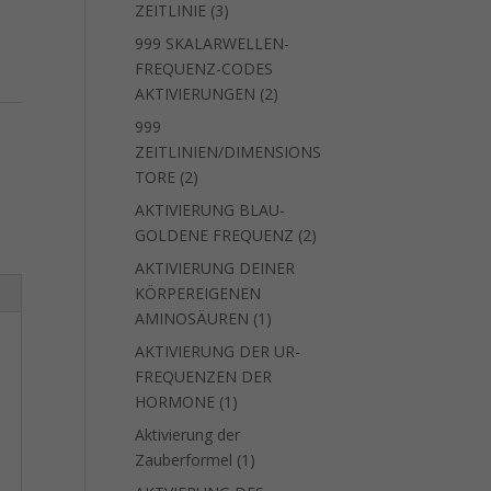
3
ZEITLINIE
3
Produkte
999 SKALARWELLEN-
FREQUENZ-CODES
2
AKTIVIERUNGEN
2
Produkte
999
ZEITLINIEN/DIMENSIONS
2
TORE
2
Produkte
AKTIVIERUNG BLAU-
2
GOLDENE FREQUENZ
2
Produkte
AKTIVIERUNG DEINER
KÖRPEREIGENEN
1
AMINOSÄUREN
1
Produkt
AKTIVIERUNG DER UR-
FREQUENZEN DER
1
HORMONE
1
Produkt
Aktivierung der
1
Zauberformel
1
Produkt