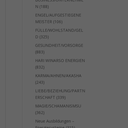
188
N
188
Produkte
ENGEL/AUFGESTIEGENE
106
MEISTER
106
Produkte
FÜLLE/WOHLSTAND/GEL
325
D
325
Produkte
GESUNDHEIT/VORSORGE
883
883
Produkte
HARI WINARSO ENERGIEN
832
832
Produkte
KARMA/AHNEN/AKASHA
243
243
Produkte
LIEBE/BEZIEHUNG/PARTN
339
ERSCHAFT
339
Produkte
MAGIE/SCHAMANISMSU
362
362
Produkte
Neue Ausbildungen –
315
Energiesysteme
315