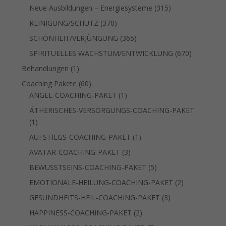
Produkte
315
Neue Ausbildungen – Energiesysteme
315
Produkte
370
REINIGUNG/SCHUTZ
370
Produkte
365
SCHÖNHEIT/VERJÜNGUNG
365
Produkte
670
SPIRITUELLES WACHSTUM/ENTWICKLUNG
670
Produkte
1
Behandlungen
1
Produkt
60
Coaching Pakete
60
Produkte
1
ANGEL-COACHING-PAKET
1
Produkt
ÄTHERISCHES-VERSORGUNGS-COACHING-PAKET
1
1
Produkt
1
AUFSTIEGS-COACHING-PAKET
1
Produkt
3
AVATAR-COACHING-PAKET
3
Produkte
5
BEWUSSTSEINS-COACHING-PAKET
5
Produkte
2
EMOTIONALE-HEILUNG-COACHING-PAKET
2
Produkte
3
GESUNDHEITS-HEIL-COACHING-PAKET
3
Produkte
2
HAPPINESS-COACHING-PAKET
2
Produkte