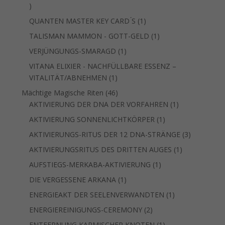
1
Produkt
1
QUANTEN MASTER KEY CARD ́S
1
Produkt
1
TALISMAN MAMMON - GOTT-GELD
1
Produkt
1
VERJÜNGUNGS-SMARAGD
1
Produkt
VITANA ELIXIER - NACHFÜLLBARE ESSENZ –
1
VITALITÄT/ABNEHMEN
1
Produkt
46
Mächtige Magische Riten
46
Produkte
1
AKTIVIERUNG DER DNA DER VORFAHREN
1
Produkt
1
AKTIVIERUNG SONNENLICHTKÖRPER
1
Produkt
3
AKTIVIERUNGS-RITUS DER 12 DNA-STRÄNGE
3
Produkte
1
AKTIVIERUNGSRITUS DES DRITTEN AUGES
1
Produkt
1
AUFSTIEGS-MERKABA-AKTIVIERUNG
1
Produkt
1
DIE VERGESSENE ARKANA
1
Produkt
1
ENERGIEAKT DER SEELENVERWANDTEN
1
Produkt
2
ENERGIEREINIGUNGS-CEREMONY
2
Produkte
1
ENTFERNUNG KARMISCHER KNOTEN
1