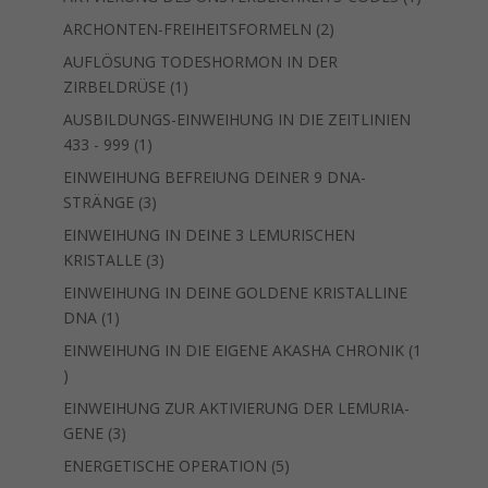
Produkt
2
ARCHONTEN-FREIHEITSFORMELN
2
Produkte
AUFLÖSUNG TODESHORMON IN DER
1
ZIRBELDRÜSE
1
Produkt
AUSBILDUNGS-EINWEIHUNG IN DIE ZEITLINIEN
1
433 - 999
1
Produkt
EINWEIHUNG BEFREIUNG DEINER 9 DNA-
3
STRÄNGE
3
Produkte
EINWEIHUNG IN DEINE 3 LEMURISCHEN
3
KRISTALLE
3
Produkte
EINWEIHUNG IN DEINE GOLDENE KRISTALLINE
1
DNA
1
Produkt
EINWEIHUNG IN DIE EIGENE AKASHA CHRONIK
1
1
Produkt
EINWEIHUNG ZUR AKTIVIERUNG DER LEMURIA-
3
GENE
3
Produkte
5
ENERGETISCHE OPERATION
5