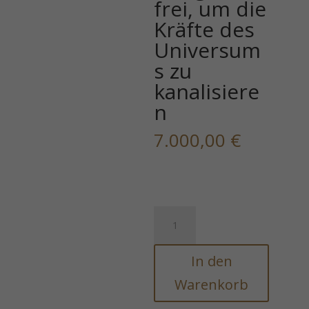
frei, um die
Kräfte des
Universum
s zu
kanalisiere
n
7.000,00
€
LICHTAKTIVIERUNGS-
RITUAL
-
In den
Schalte
neue
Warenkorb
Fähigkeiten
frei,