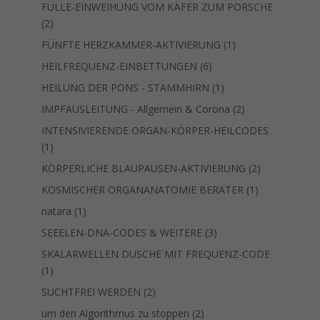
Produkte
FÜLLE-EINWEIHUNG VOM KÄFER ZUM PORSCHE
2
2
Produkte
1
FÜNFTE HERZKAMMER-AKTIVIERUNG
1
Produkt
6
HEILFREQUENZ-EINBETTUNGEN
6
Produkte
1
HEILUNG DER PONS - STAMMHIRN
1
Produkt
2
IMPFAUSLEITUNG - Allgemein & Corona
2
Produkte
INTENSIVIERENDE ORGAN-KÖRPER-HEILCODES
1
1
Produkt
2
KÖRPERLICHE BLAUPAUSEN-AKTIVIERUNG
2
Produkte
1
KOSMISCHER ORGANANATOMIE BERATER
1
Produkt
1
natara
1
Produkt
3
SEEELEN-DNA-CODES & WEITERE
3
Produkte
SKALARWELLEN DUSCHE MIT FREQUENZ-CODE
1
1
Produkt
2
SUCHTFREI WERDEN
2
Produkte
2
um den Algorithmus zu stoppen
2