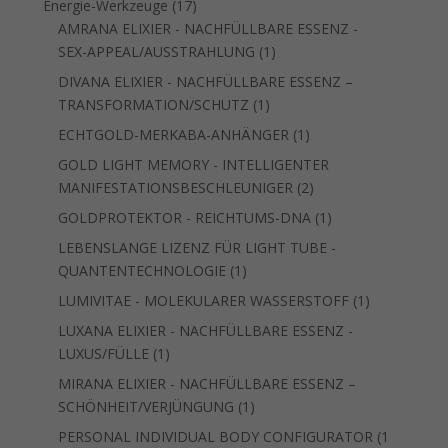
17
Energie-Werkzeuge
17
Produkte
AMRANA ELIXIER - NACHFÜLLBARE ESSENZ -
1
SEX-APPEAL/AUSSTRAHLUNG
1
Produkt
DIVANA ELIXIER - NACHFÜLLBARE ESSENZ –
1
TRANSFORMATION/SCHUTZ
1
Produkt
1
ECHTGOLD-MERKABA-ANHÄNGER
1
Produkt
GOLD LIGHT MEMORY - INTELLIGENTER
2
MANIFESTATIONSBESCHLEUNIGER
2
Produkte
1
GOLDPROTEKTOR - REICHTUMS-DNA
1
Produkt
LEBENSLANGE LIZENZ FÜR LIGHT TUBE -
1
QUANTENTECHNOLOGIE
1
Produkt
1
LUMIVITAE - MOLEKULARER WASSERSTOFF
1
Produkt
LUXANA ELIXIER - NACHFÜLLBARE ESSENZ -
1
LUXUS/FÜLLE
1
Produkt
MIRANA ELIXIER - NACHFÜLLBARE ESSENZ –
1
SCHÖNHEIT/VERJÜNGUNG
1
Produkt
PERSONAL INDIVIDUAL BODY CONFIGURATOR
1