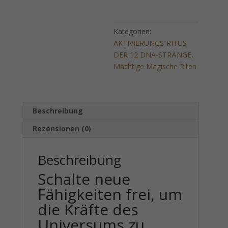
um
die
Kategorien:
Kräfte
AKTIVIERUNGS-RITUS
des
DER 12 DNA-STRÄNGE
,
Universums
Mächtige Magische Riten
zu
kanalisieren
Menge
Beschreibung
Rezensionen (0)
Beschreibung
Schalte neue
Fähigkeiten frei, um
die Kräfte des
Universums zu