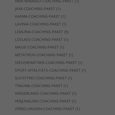
7
HARI-WINARSO-COACHING-PAKET
7
Produkte
1
JAVA-COACHING-PAKET
1
Produkt
1
KARMA-COACHING-PAKET
1
Produkt
1
LAVINIA-COACHING-PAKET
1
Produkt
5
LEMURIA-COACHING-PAKET
5
Produkte
1
LOSLASS-COACHING-PAKET
1
Produkt
1
MAGIE-COACHING-PAKET
1
Produkt
1
METATRON-COACHING-PAKET
1
Produkt
1
SEELENPARTNER-COACHING-PAKET
1
Produkt
1
SPORT-VITALITÄTS-COACHING-PAKET
1
Produkt
1
SUCHTFREI-COACHING-PAKET
1
Produkt
1
TRAUMA-COACHING-PAKET
1
Produkt
1
VERGEBUNGS-COACHING-PAKET
1
Produkt
1
VERJÜNGUNG-COACHING-PAKET
1
Produkt
1
ZIRBELDRÜSEN-COACHING-PAKET
1
Produkt