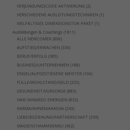
Produkte
2
VERJÜNGUNGSCODE-AKTIVIERUNG
2
Produkte
1
VERSCHIEDENE AUSLEITUNGSTECHNIKEN
1
Produkt
1
VIELFÄLTIGES DIMENSIONSTOR-PAKET
1
Produkt
1811
Ausbildungen & Coachings
1811
806
Produkte
ALLE NEWCOMER
806
Produkte
336
AUFSTIEG/ERWACHEN
336
Produkte
385
BERUF/ERFOLG
385
Produkte
188
BUSINESS/UNTERNEHMEN
188
Produkte
106
ENGEL/AUFGESTIEGENE MEISTER
106
Produkte
325
FÜLLE/WOHLSTAND/GELD
325
Produkte
883
GESUNDHEIT/VORSORGE
883
Produkte
832
HARI WINARSO ENERGIEN
832
Produkte
243
KARMA/AHNEN/AKASHA
243
Produkte
339
LIEBE/BEZIEHUNG/PARTNERSCHAFT
339
Produkte
362
MAGIE/SCHAMANISMSU
362