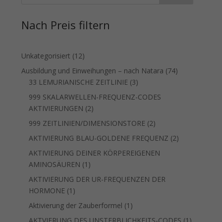
Nach Preis filtern
12
Unkategorisiert
12
Produkte
74
Ausbildung und Einweihungen – nach Natara
74
3
Produkte
33 LEMURIANISCHE ZEITLINIE
3
Produkte
999 SKALARWELLEN-FREQUENZ-CODES
2
AKTIVIERUNGEN
2
Produkte
2
999 ZEITLINIEN/DIMENSIONSTORE
2
Produkte
2
AKTIVIERUNG BLAU-GOLDENE FREQUENZ
2
Produkte
AKTIVIERUNG DEINER KÖRPEREIGENEN
1
AMINOSÄUREN
1
Produkt
AKTIVIERUNG DER UR-FREQUENZEN DER
1
HORMONE
1
Produkt
1
Aktivierung der Zauberformel
1
Produkt
1
AKTVIERUNG DES UNSTERBLICHKEITS-CODES
1