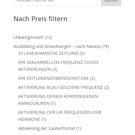
Nach Preis filtern
12
Unkategorisiert
12
Produkte
74
Ausbildung und Einweihungen – nach Natara
74
3
Produkte
33 LEMURIANISCHE ZEITLINIE
3
Produkte
999 SKALARWELLEN-FREQUENZ-CODES
2
AKTIVIERUNGEN
2
Produkte
2
999 ZEITLINIEN/DIMENSIONSTORE
2
Produkte
2
AKTIVIERUNG BLAU-GOLDENE FREQUENZ
2
Produkte
AKTIVIERUNG DEINER KÖRPEREIGENEN
1
AMINOSÄUREN
1
Produkt
AKTIVIERUNG DER UR-FREQUENZEN DER
1
HORMONE
1
Produkt
1
Aktivierung der Zauberformel
1
Produkt