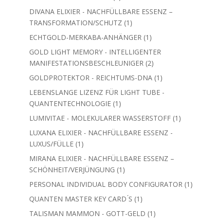
Produkt
DIVANA ELIXIER - NACHFÜLLBARE ESSENZ –
1
TRANSFORMATION/SCHUTZ
1
Produkt
1
ECHTGOLD-MERKABA-ANHÄNGER
1
Produkt
GOLD LIGHT MEMORY - INTELLIGENTER
2
MANIFESTATIONSBESCHLEUNIGER
2
Produkte
1
GOLDPROTEKTOR - REICHTUMS-DNA
1
Produkt
LEBENSLANGE LIZENZ FÜR LIGHT TUBE -
1
QUANTENTECHNOLOGIE
1
Produkt
1
LUMIVITAE - MOLEKULARER WASSERSTOFF
1
Produkt
LUXANA ELIXIER - NACHFÜLLBARE ESSENZ -
1
LUXUS/FÜLLE
1
Produkt
MIRANA ELIXIER - NACHFÜLLBARE ESSENZ –
1
SCHÖNHEIT/VERJÜNGUNG
1
Produkt
1
PERSONAL INDIVIDUAL BODY CONFIGURATOR
1
Produkt
1
QUANTEN MASTER KEY CARD ́S
1
Produkt
1
TALISMAN MAMMON - GOTT-GELD
1