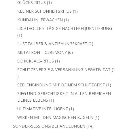
Produkt
1
GLÜCKS-RITUS
1
Produkt
1
KLEINER SCHÖNHEITSRITUS
1
Produkt
1
KUNDALINI ERWACHEN
1
Produkt
LICHTVOLLE 3-TÄGIGE NACHTFREQUENTIERUNG
1
1
Produkt
1
LUSTZAUBER & ANZIEHUNGSKRAFT
1
Produkt
6
METATRON – CEREMONY
6
Produkte
1
SCHICKSALS-RITUS
1
Produkt
SCHUTZENERGIE & VERBANNUNG NEGATIVITÄT
1
1
Produkt
1
SEELENBINDUNG MIT DEINEM SCHUTZGEIST
1
Produkt
SIEG UND GERECHTIGKEIT IN ALLEN BEREICHEN
1
DEINES LEBENS
1
Produkt
1
ULTIMATIVE INTELLIGENZ
1
Produkt
1
WIRKEN MIT DEN MAGISCHEN KUGELN
1
Produkt
14
SONDER-SESSIONS/BEHANDLUNGEN
14