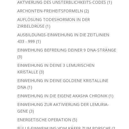
1
AKTVIERUNG DES UNSTERBLICHKEITS-CODES
1
Produkt
2
ARCHONTEN-FREIHEITSFORMELN
2
Produkte
AUFLÖSUNG TODESHORMON IN DER
1
ZIRBELDRÜSE
1
Produkt
AUSBILDUNGS-EINWEIHUNG IN DIE ZEITLINIEN
1
433 - 999
1
Produkt
EINWEIHUNG BEFREIUNG DEINER 9 DNA-STRÄNGE
3
3
Produkte
EINWEIHUNG IN DEINE 3 LEMURISCHEN
3
KRISTALLE
3
Produkte
EINWEIHUNG IN DEINE GOLDENE KRISTALLINE
1
DNA
1
Produkt
1
EINWEIHUNG IN DIE EIGENE AKASHA CHRONIK
1
Produkt
EINWEIHUNG ZUR AKTIVIERUNG DER LEMURIA-
3
GENE
3
Produkte
5
ENERGETISCHE OPERATION
5
Produkte
FÜLLE-EINWEIHUNG VOM KÄFER ZUM PORSCHE
2