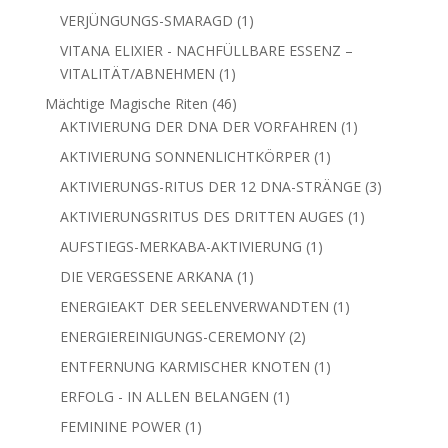
Produkt
1
VERJÜNGUNGS-SMARAGD
1
Produkt
VITANA ELIXIER - NACHFÜLLBARE ESSENZ –
1
VITALITÄT/ABNEHMEN
1
Produkt
46
Mächtige Magische Riten
46
Produkte
1
AKTIVIERUNG DER DNA DER VORFAHREN
1
Produkt
1
AKTIVIERUNG SONNENLICHTKÖRPER
1
Produkt
3
AKTIVIERUNGS-RITUS DER 12 DNA-STRÄNGE
3
Produkte
1
AKTIVIERUNGSRITUS DES DRITTEN AUGES
1
Produkt
1
AUFSTIEGS-MERKABA-AKTIVIERUNG
1
Produkt
1
DIE VERGESSENE ARKANA
1
Produkt
1
ENERGIEAKT DER SEELENVERWANDTEN
1
Produkt
2
ENERGIEREINIGUNGS-CEREMONY
2
Produkte
1
ENTFERNUNG KARMISCHER KNOTEN
1
Produkt
1
ERFOLG - IN ALLEN BELANGEN
1
Produkt
1
FEMININE POWER
1