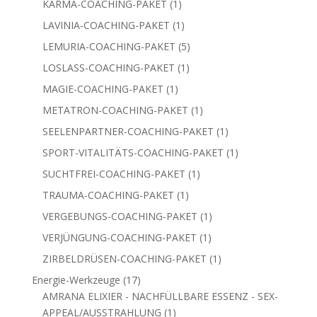
1
KARMA-COACHING-PAKET
1
Produkt
1
LAVINIA-COACHING-PAKET
1
Produkt
5
LEMURIA-COACHING-PAKET
5
Produkte
1
LOSLASS-COACHING-PAKET
1
Produkt
1
MAGIE-COACHING-PAKET
1
Produkt
1
METATRON-COACHING-PAKET
1
Produkt
1
SEELENPARTNER-COACHING-PAKET
1
Produkt
1
SPORT-VITALITÄTS-COACHING-PAKET
1
Produkt
1
SUCHTFREI-COACHING-PAKET
1
Produkt
1
TRAUMA-COACHING-PAKET
1
Produkt
1
VERGEBUNGS-COACHING-PAKET
1
Produkt
1
VERJÜNGUNG-COACHING-PAKET
1
Produkt
1
ZIRBELDRÜSEN-COACHING-PAKET
1
Produkt
17
Energie-Werkzeuge
17
Produkte
AMRANA ELIXIER - NACHFÜLLBARE ESSENZ - SEX-
1
APPEAL/AUSSTRAHLUNG
1