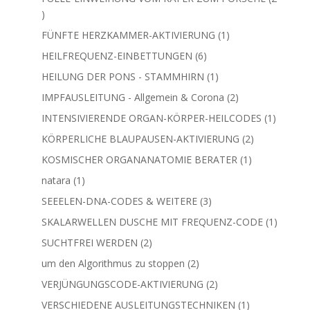
2
Produkte
1
FÜNFTE HERZKAMMER-AKTIVIERUNG
1
Produkt
6
HEILFREQUENZ-EINBETTUNGEN
6
Produkte
1
HEILUNG DER PONS - STAMMHIRN
1
Produkt
2
IMPFAUSLEITUNG - Allgemein & Corona
2
Produkte
1
INTENSIVIERENDE ORGAN-KÖRPER-HEILCODES
1
Produkt
2
KÖRPERLICHE BLAUPAUSEN-AKTIVIERUNG
2
Produkte
1
KOSMISCHER ORGANANATOMIE BERATER
1
Produkt
1
natara
1
Produkt
3
SEEELEN-DNA-CODES & WEITERE
3
Produkte
1
SKALARWELLEN DUSCHE MIT FREQUENZ-CODE
1
Produkt
2
SUCHTFREI WERDEN
2
Produkte
2
um den Algorithmus zu stoppen
2
Produkte
2
VERJÜNGUNGSCODE-AKTIVIERUNG
2
Produkte
1
VERSCHIEDENE AUSLEITUNGSTECHNIKEN
1