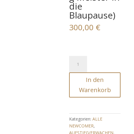
die
Blaupause)
300,00
€
Kodex
des
Aufgestiegenen
In den
Meisters
(Frequenzkanalisierung
Warenkorb
Meister
in
die
Blaupause)
Kategorien:
ALLE
Menge
NEWCOMER
,
AUFSTIEG/ERWACHEN
,