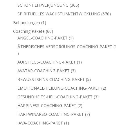
Produkte
365
SCHÖNHEIT/VERJÜNGUNG
365
Produkte
670
SPIRITUELLES WACHSTUM/ENTWICKLUNG
670
Produkte
1
Behandlungen
1
Produkt
60
Coaching Pakete
60
Produkte
1
ANGEL-COACHING-PAKET
1
Produkt
ÄTHERISCHES-VERSORGUNGS-COACHING-PAKET
1
1
Produkt
1
AUFSTIEGS-COACHING-PAKET
1
Produkt
3
AVATAR-COACHING-PAKET
3
Produkte
5
BEWUSSTSEINS-COACHING-PAKET
5
Produkte
2
EMOTIONALE-HEILUNG-COACHING-PAKET
2
Produkte
3
GESUNDHEITS-HEIL-COACHING-PAKET
3
Produkte
2
HAPPINESS-COACHING-PAKET
2
Produkte
7
HARI-WINARSO-COACHING-PAKET
7
Produkte
1
JAVA-COACHING-PAKET
1
Produkt