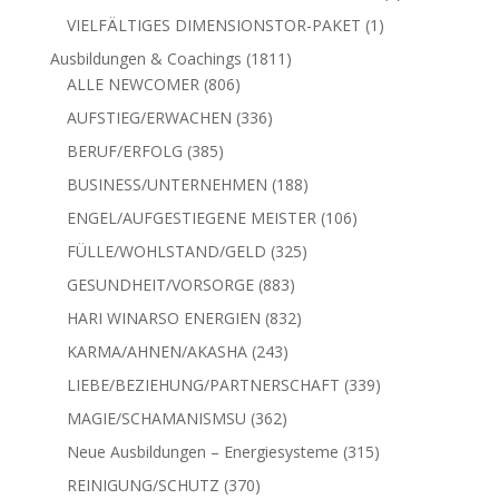
Produkt
1
VIELFÄLTIGES DIMENSIONSTOR-PAKET
1
Produkt
1811
Ausbildungen & Coachings
1811
806
Produkte
ALLE NEWCOMER
806
Produkte
336
AUFSTIEG/ERWACHEN
336
Produkte
385
BERUF/ERFOLG
385
Produkte
188
BUSINESS/UNTERNEHMEN
188
Produkte
106
ENGEL/AUFGESTIEGENE MEISTER
106
Produkte
325
FÜLLE/WOHLSTAND/GELD
325
Produkte
883
GESUNDHEIT/VORSORGE
883
Produkte
832
HARI WINARSO ENERGIEN
832
Produkte
243
KARMA/AHNEN/AKASHA
243
Produkte
339
LIEBE/BEZIEHUNG/PARTNERSCHAFT
339
Produkte
362
MAGIE/SCHAMANISMSU
362
Produkte
315
Neue Ausbildungen – Energiesysteme
315
Produkte
370
REINIGUNG/SCHUTZ
370