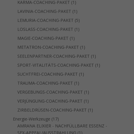
1
KARMA-COACHING-PAKET
1
Produkt
1
LAVINIA-COACHING-PAKET
1
Produkt
5
LEMURIA-COACHING-PAKET
5
Produkte
1
LOSLASS-COACHING-PAKET
1
Produkt
1
MAGIE-COACHING-PAKET
1
Produkt
1
METATRON-COACHING-PAKET
1
Produkt
1
SEELENPARTNER-COACHING-PAKET
1
Produkt
1
SPORT-VITALITÄTS-COACHING-PAKET
1
Produkt
1
SUCHTFREI-COACHING-PAKET
1
Produkt
1
TRAUMA-COACHING-PAKET
1
Produkt
1
VERGEBUNGS-COACHING-PAKET
1
Produkt
1
VERJÜNGUNG-COACHING-PAKET
1
Produkt
1
ZIRBELDRÜSEN-COACHING-PAKET
1
Produkt
17
Energie-Werkzeuge
17
Produkte
AMRANA ELIXIER - NACHFÜLLBARE ESSENZ -
1
SEX-APPEAL/AUSSTRAHLUNG
1