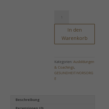
Joint
Care™
-
In den
Bewegungsschmerzen
lindern
Warenkorb
Menge
Kategorien:
Ausbildungen
& Coachings
,
GESUNDHEIT/VORSORG
E
Beschreibung
Rezensionen (0)