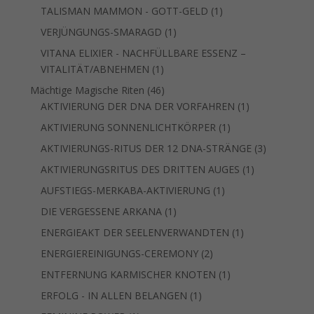
Produkt
1
TALISMAN MAMMON - GOTT-GELD
1
Produkt
1
VERJÜNGUNGS-SMARAGD
1
Produkt
VITANA ELIXIER - NACHFÜLLBARE ESSENZ –
1
VITALITÄT/ABNEHMEN
1
Produkt
46
Mächtige Magische Riten
46
Produkte
1
AKTIVIERUNG DER DNA DER VORFAHREN
1
Produkt
1
AKTIVIERUNG SONNENLICHTKÖRPER
1
Produkt
3
AKTIVIERUNGS-RITUS DER 12 DNA-STRÄNGE
3
Produkte
1
AKTIVIERUNGSRITUS DES DRITTEN AUGES
1
Produkt
1
AUFSTIEGS-MERKABA-AKTIVIERUNG
1
Produkt
1
DIE VERGESSENE ARKANA
1
Produkt
1
ENERGIEAKT DER SEELENVERWANDTEN
1
Produkt
2
ENERGIEREINIGUNGS-CEREMONY
2
Produkte
1
ENTFERNUNG KARMISCHER KNOTEN
1
Produkt
1
ERFOLG - IN ALLEN BELANGEN
1
Produkt