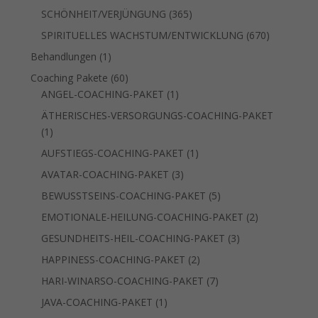
Produkte
365
SCHÖNHEIT/VERJÜNGUNG
365
Produkte
670
SPIRITUELLES WACHSTUM/ENTWICKLUNG
670
Produkte
1
Behandlungen
1
Produkt
60
Coaching Pakete
60
Produkte
1
ANGEL-COACHING-PAKET
1
Produkt
ÄTHERISCHES-VERSORGUNGS-COACHING-PAKET
1
1
Produkt
1
AUFSTIEGS-COACHING-PAKET
1
Produkt
3
AVATAR-COACHING-PAKET
3
Produkte
5
BEWUSSTSEINS-COACHING-PAKET
5
Produkte
2
EMOTIONALE-HEILUNG-COACHING-PAKET
2
Produkte
3
GESUNDHEITS-HEIL-COACHING-PAKET
3
Produkte
2
HAPPINESS-COACHING-PAKET
2
Produkte
7
HARI-WINARSO-COACHING-PAKET
7
Produkte
1
JAVA-COACHING-PAKET
1
Produkt