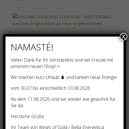
AKKLIMATISIERUNGS
X
STRAHLEN – MEISTERGRAD
NAMASTÉ!
(Leichtes Eingewöhnen an
neue Gegebenheiten)
Vielen Dank für Ihr Verständnis und viel Freude mit
unserem neuen Shop! ✨
25,00
€
Wir machen kurz Urlaub 🧳 und tanken neue Energie
vom 30.07 bis einschließlich 10.08.2026.
Ab dem 11.08.2026 sind wir wieder wie gewohnt für
Sie da.
Suchen
Herzliche Grüße
Nach Preis filtern
Ihr Team von Wings of Gold / Bella Energetica