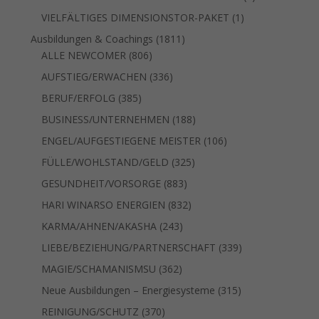
Produkt
1
VIELFÄLTIGES DIMENSIONSTOR-PAKET
1
Produkt
1811
Ausbildungen & Coachings
1811
806
Produkte
ALLE NEWCOMER
806
Produkte
336
AUFSTIEG/ERWACHEN
336
Produkte
385
BERUF/ERFOLG
385
Produkte
188
BUSINESS/UNTERNEHMEN
188
Produkte
106
ENGEL/AUFGESTIEGENE MEISTER
106
Produkte
325
FÜLLE/WOHLSTAND/GELD
325
Produkte
883
GESUNDHEIT/VORSORGE
883
Produkte
832
HARI WINARSO ENERGIEN
832
Produkte
243
KARMA/AHNEN/AKASHA
243
Produkte
339
LIEBE/BEZIEHUNG/PARTNERSCHAFT
339
Produkte
362
MAGIE/SCHAMANISMSU
362
Produkte
315
Neue Ausbildungen – Energiesysteme
315
Produkte
370
REINIGUNG/SCHUTZ
370