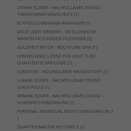
Produkt
DIVANA ELIXIER - NACHFÜLLBARE ESSENZ –
1
TRANSFORMATION/SCHUTZ
1
Produkt
1
ECHTGOLD-MERKABA-ANHÄNGER
1
Produkt
GOLD LIGHT MEMORY - INTELLIGENTER
2
MANIFESTATIONSBESCHLEUNIGER
2
Produkte
1
GOLDPROTEKTOR - REICHTUMS-DNA
1
Produkt
LEBENSLANGE LIZENZ FÜR LIGHT TUBE -
1
QUANTENTECHNOLOGIE
1
Produkt
1
LUMIVITAE - MOLEKULARER WASSERSTOFF
1
Produkt
LUXANA ELIXIER - NACHFÜLLBARE ESSENZ -
1
LUXUS/FÜLLE
1
Produkt
MIRANA ELIXIER - NACHFÜLLBARE ESSENZ –
1
SCHÖNHEIT/VERJÜNGUNG
1
Produkt
PERSONAL INDIVIDUAL BODY CONFIGURATOR
1
1
Produkt
1
QUANTEN MASTER KEY CARD ́S
1