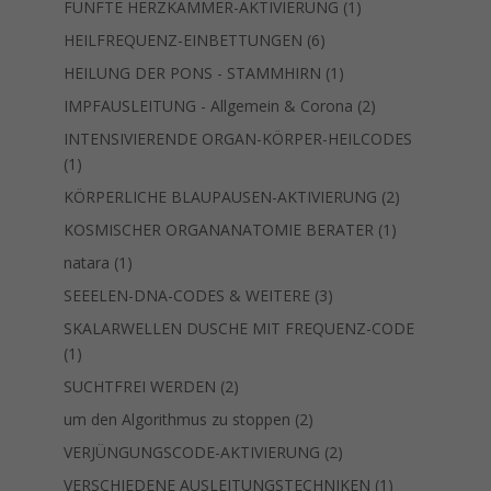
1
FÜNFTE HERZKAMMER-AKTIVIERUNG
1
Produkt
6
HEILFREQUENZ-EINBETTUNGEN
6
Produkte
1
HEILUNG DER PONS - STAMMHIRN
1
Produkt
2
IMPFAUSLEITUNG - Allgemein & Corona
2
Produkte
INTENSIVIERENDE ORGAN-KÖRPER-HEILCODES
1
1
Produkt
2
KÖRPERLICHE BLAUPAUSEN-AKTIVIERUNG
2
Produkte
1
KOSMISCHER ORGANANATOMIE BERATER
1
Produkt
1
natara
1
Produkt
3
SEEELEN-DNA-CODES & WEITERE
3
Produkte
SKALARWELLEN DUSCHE MIT FREQUENZ-CODE
1
1
Produkt
2
SUCHTFREI WERDEN
2
Produkte
2
um den Algorithmus zu stoppen
2
Produkte
2
VERJÜNGUNGSCODE-AKTIVIERUNG
2
Produkte
1
VERSCHIEDENE AUSLEITUNGSTECHNIKEN
1