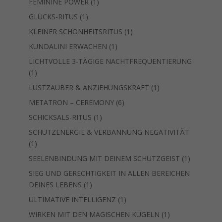
1
FEMININE POWER
1
Produkt
1
GLÜCKS-RITUS
1
Produkt
1
KLEINER SCHÖNHEITSRITUS
1
Produkt
1
KUNDALINI ERWACHEN
1
Produkt
LICHTVOLLE 3-TÄGIGE NACHTFREQUENTIERUNG
1
1
Produkt
1
LUSTZAUBER & ANZIEHUNGSKRAFT
1
Produkt
6
METATRON – CEREMONY
6
Produkte
1
SCHICKSALS-RITUS
1
Produkt
SCHUTZENERGIE & VERBANNUNG NEGATIVITÄT
1
1
Produkt
1
SEELENBINDUNG MIT DEINEM SCHUTZGEIST
1
Produkt
SIEG UND GERECHTIGKEIT IN ALLEN BEREICHEN
1
DEINES LEBENS
1
Produkt
1
ULTIMATIVE INTELLIGENZ
1
Produkt
1
WIRKEN MIT DEN MAGISCHEN KUGELN
1