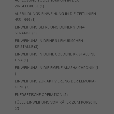
AUFLÖSUNG TODESHORMON IN DER
1
ZIRBELDRÜSE
1
Produkt
AUSBILDUNGS-EINWEIHUNG IN DIE ZEITLINIEN
1
433 - 999
1
Produkt
EINWEIHUNG BEFREIUNG DEINER 9 DNA-
3
STRÄNGE
3
Produkte
EINWEIHUNG IN DEINE 3 LEMURISCHEN
3
KRISTALLE
3
Produkte
EINWEIHUNG IN DEINE GOLDENE KRISTALLINE
1
DNA
1
Produkt
EINWEIHUNG IN DIE EIGENE AKASHA CHRONIK
1
1
Produkt
EINWEIHUNG ZUR AKTIVIERUNG DER LEMURIA-
3
GENE
3
Produkte
5
ENERGETISCHE OPERATION
5
Produkte
FÜLLE-EINWEIHUNG VOM KÄFER ZUM PORSCHE
2
2
Produkte