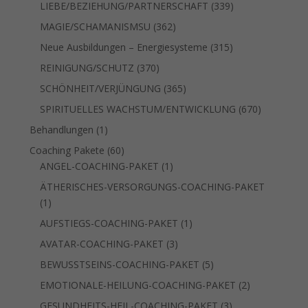
Produkte
339
LIEBE/BEZIEHUNG/PARTNERSCHAFT
339
Produkte
362
MAGIE/SCHAMANISMSU
362
Produkte
315
Neue Ausbildungen – Energiesysteme
315
Produkte
370
REINIGUNG/SCHUTZ
370
Produkte
365
SCHÖNHEIT/VERJÜNGUNG
365
Produkte
670
SPIRITUELLES WACHSTUM/ENTWICKLUNG
670
Produkte
1
Behandlungen
1
Produkt
60
Coaching Pakete
60
Produkte
1
ANGEL-COACHING-PAKET
1
Produkt
ÄTHERISCHES-VERSORGUNGS-COACHING-PAKET
1
1
Produkt
1
AUFSTIEGS-COACHING-PAKET
1
Produkt
3
AVATAR-COACHING-PAKET
3
Produkte
5
BEWUSSTSEINS-COACHING-PAKET
5
Produkte
2
EMOTIONALE-HEILUNG-COACHING-PAKET
2
Produkte
3
GESUNDHEITS-HEIL-COACHING-PAKET
3