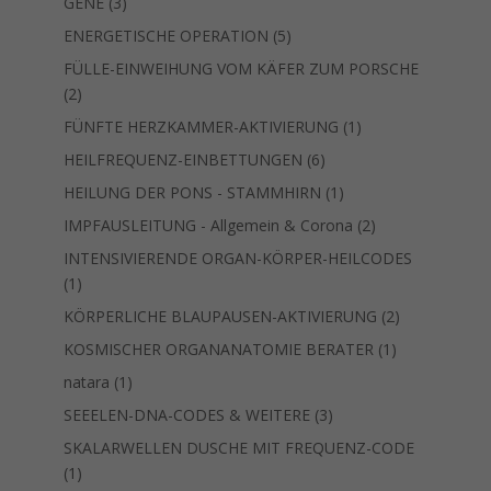
3
GENE
3
Produkte
5
ENERGETISCHE OPERATION
5
Produkte
FÜLLE-EINWEIHUNG VOM KÄFER ZUM PORSCHE
2
2
Produkte
1
FÜNFTE HERZKAMMER-AKTIVIERUNG
1
Produkt
6
HEILFREQUENZ-EINBETTUNGEN
6
Produkte
1
HEILUNG DER PONS - STAMMHIRN
1
Produkt
2
IMPFAUSLEITUNG - Allgemein & Corona
2
Produkte
INTENSIVIERENDE ORGAN-KÖRPER-HEILCODES
1
1
Produkt
2
KÖRPERLICHE BLAUPAUSEN-AKTIVIERUNG
2
Produkte
1
KOSMISCHER ORGANANATOMIE BERATER
1
Produkt
1
natara
1
Produkt
3
SEEELEN-DNA-CODES & WEITERE
3
Produkte
SKALARWELLEN DUSCHE MIT FREQUENZ-CODE
1
1