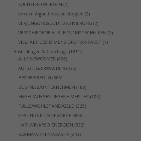
Produkt
2
SUCHTFREI WERDEN
2
Produkte
2
um den Algorithmus zu stoppen
2
Produkte
2
VERJÜNGUNGSCODE-AKTIVIERUNG
2
Produkte
1
VERSCHIEDENE AUSLEITUNGSTECHNIKEN
1
Produkt
1
VIELFÄLTIGES DIMENSIONSTOR-PAKET
1
Produkt
1811
Ausbildungen & Coachings
1811
806
Produkte
ALLE NEWCOMER
806
Produkte
336
AUFSTIEG/ERWACHEN
336
Produkte
385
BERUF/ERFOLG
385
Produkte
188
BUSINESS/UNTERNEHMEN
188
Produkte
106
ENGEL/AUFGESTIEGENE MEISTER
106
Produkte
325
FÜLLE/WOHLSTAND/GELD
325
Produkte
883
GESUNDHEIT/VORSORGE
883
Produkte
832
HARI WINARSO ENERGIEN
832
Produkte
243
KARMA/AHNEN/AKASHA
243