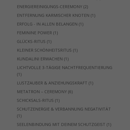
Produkt
2
ENERGIEREINIGUNGS-CEREMONY
2
Produkte
1
ENTFERNUNG KARMISCHER KNOTEN
1
Produkt
1
ERFOLG - IN ALLEN BELANGEN
1
Produkt
1
FEMININE POWER
1
Produkt
1
GLÜCKS-RITUS
1
Produkt
1
KLEINER SCHÖNHEITSRITUS
1
Produkt
1
KUNDALINI ERWACHEN
1
Produkt
LICHTVOLLE 3-TÄGIGE NACHTFREQUENTIERUNG
1
1
Produkt
1
LUSTZAUBER & ANZIEHUNGSKRAFT
1
Produkt
6
METATRON – CEREMONY
6
Produkte
1
SCHICKSALS-RITUS
1
Produkt
SCHUTZENERGIE & VERBANNUNG NEGATIVITÄT
1
1
Produkt
1
SEELENBINDUNG MIT DEINEM SCHUTZGEIST
1