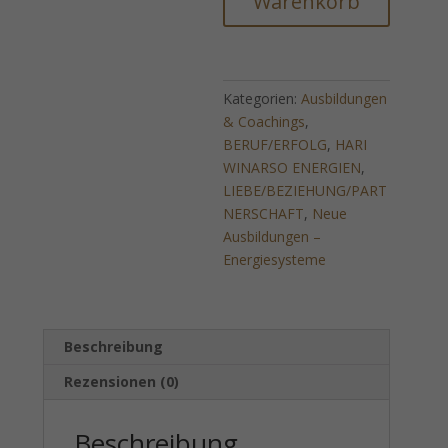
Warenkorb
ESSENTIELLES
ENERGIE
IMPLANTAT
-
Kategorien:
Ausbildungen
Sexy
& Coachings
,
Ausstrahlung
BERUF/ERFOLG
,
HARI
&
WINARSO ENERGIEN
,
Charmanter
LIEBE/BEZIEHUNG/PART
Energieverstärker
NERSCHAFT
,
Neue
Menge
Ausbildungen –
Energiesysteme
Beschreibung
Rezensionen (0)
Beschreibung