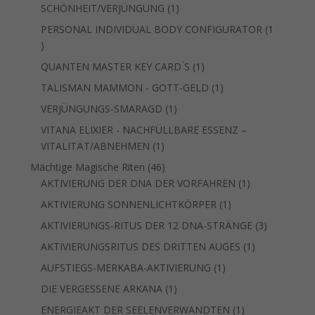
1
SCHÖNHEIT/VERJÜNGUNG
1
Produkt
PERSONAL INDIVIDUAL BODY CONFIGURATOR
1
1
Produkt
1
QUANTEN MASTER KEY CARD ́S
1
Produkt
1
TALISMAN MAMMON - GOTT-GELD
1
Produkt
1
VERJÜNGUNGS-SMARAGD
1
Produkt
VITANA ELIXIER - NACHFÜLLBARE ESSENZ –
1
VITALITÄT/ABNEHMEN
1
Produkt
46
Mächtige Magische Riten
46
Produkte
1
AKTIVIERUNG DER DNA DER VORFAHREN
1
Produkt
1
AKTIVIERUNG SONNENLICHTKÖRPER
1
Produkt
3
AKTIVIERUNGS-RITUS DER 12 DNA-STRÄNGE
3
Produkte
1
AKTIVIERUNGSRITUS DES DRITTEN AUGES
1
Produkt
1
AUFSTIEGS-MERKABA-AKTIVIERUNG
1
Produkt
1
DIE VERGESSENE ARKANA
1
Produkt
1
ENERGIEAKT DER SEELENVERWANDTEN
1