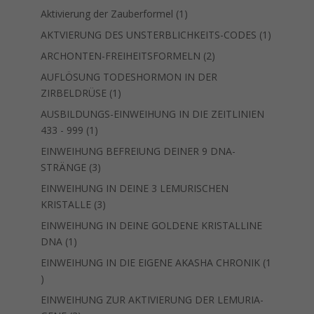
Produkt
1
Aktivierung der Zauberformel
1
Produkt
1
AKTVIERUNG DES UNSTERBLICHKEITS-CODES
1
Produkt
2
ARCHONTEN-FREIHEITSFORMELN
2
Produkte
AUFLÖSUNG TODESHORMON IN DER
1
ZIRBELDRÜSE
1
Produkt
AUSBILDUNGS-EINWEIHUNG IN DIE ZEITLINIEN
1
433 - 999
1
Produkt
EINWEIHUNG BEFREIUNG DEINER 9 DNA-
3
STRÄNGE
3
Produkte
EINWEIHUNG IN DEINE 3 LEMURISCHEN
3
KRISTALLE
3
Produkte
EINWEIHUNG IN DEINE GOLDENE KRISTALLINE
1
DNA
1
Produkt
EINWEIHUNG IN DIE EIGENE AKASHA CHRONIK
1
1
Produkt
EINWEIHUNG ZUR AKTIVIERUNG DER LEMURIA-