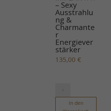
– Sexy
Ausstrahlu
ng &
Charmante
r
Energiever
stärker
135,00
€
Java-
Energie
-
In den
SAMBER
LILIN