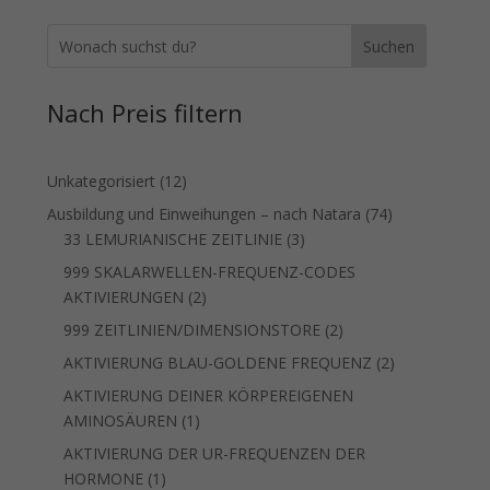
Suchen
Nach Preis filtern
12
Unkategorisiert
12
Produkte
74
Ausbildung und Einweihungen – nach Natara
74
3
Produkte
33 LEMURIANISCHE ZEITLINIE
3
Produkte
999 SKALARWELLEN-FREQUENZ-CODES
2
AKTIVIERUNGEN
2
Produkte
2
999 ZEITLINIEN/DIMENSIONSTORE
2
Produkte
2
AKTIVIERUNG BLAU-GOLDENE FREQUENZ
2
Produkte
AKTIVIERUNG DEINER KÖRPEREIGENEN
1
AMINOSÄUREN
1
Produkt
AKTIVIERUNG DER UR-FREQUENZEN DER
1
HORMONE
1