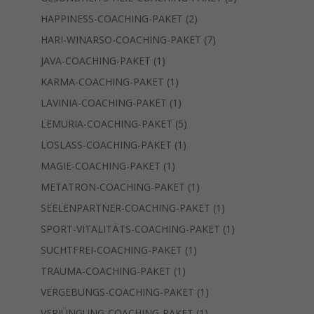
Produkte
2
HAPPINESS-COACHING-PAKET
2
Produkte
7
HARI-WINARSO-COACHING-PAKET
7
Produkte
1
JAVA-COACHING-PAKET
1
Produkt
1
KARMA-COACHING-PAKET
1
Produkt
1
LAVINIA-COACHING-PAKET
1
Produkt
5
LEMURIA-COACHING-PAKET
5
Produkte
1
LOSLASS-COACHING-PAKET
1
Produkt
1
MAGIE-COACHING-PAKET
1
Produkt
1
METATRON-COACHING-PAKET
1
Produkt
1
SEELENPARTNER-COACHING-PAKET
1
Produkt
1
SPORT-VITALITÄTS-COACHING-PAKET
1
Produkt
1
SUCHTFREI-COACHING-PAKET
1
Produkt
1
TRAUMA-COACHING-PAKET
1
Produkt
1
VERGEBUNGS-COACHING-PAKET
1
Produkt
1
VERJÜNGUNG-COACHING-PAKET
1