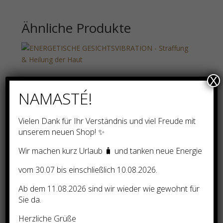
Ähnliche Produkte
ENERGETISCHE
X
GESICHTSVIBRATION –
NAMASTÉ!
Straffung & Heilung der
Haut
Vielen Dank für Ihr Verständnis und viel Freude mit
unserem neuen Shop! ✨
45,00
€
Wir machen kurz Urlaub 🧳 und tanken neue Energie
vom 30.07 bis einschließlich 10.08.2026.
Ab dem 11.08.2026 sind wir wieder wie gewohnt für
Sie da.
INITIATION/COACHING:
AVATAR 999 – 13-STRANG –
Herzliche Grüße