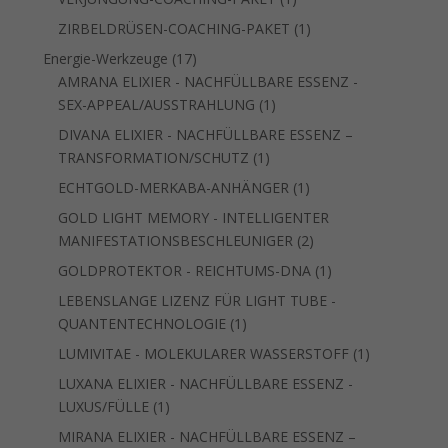
Produkt
1
ZIRBELDRÜSEN-COACHING-PAKET
1
Produkt
17
Energie-Werkzeuge
17
Produkte
AMRANA ELIXIER - NACHFÜLLBARE ESSENZ -
1
SEX-APPEAL/AUSSTRAHLUNG
1
Produkt
DIVANA ELIXIER - NACHFÜLLBARE ESSENZ –
1
TRANSFORMATION/SCHUTZ
1
Produkt
1
ECHTGOLD-MERKABA-ANHÄNGER
1
Produkt
GOLD LIGHT MEMORY - INTELLIGENTER
2
MANIFESTATIONSBESCHLEUNIGER
2
Produkte
1
GOLDPROTEKTOR - REICHTUMS-DNA
1
Produkt
LEBENSLANGE LIZENZ FÜR LIGHT TUBE -
1
QUANTENTECHNOLOGIE
1
Produkt
1
LUMIVITAE - MOLEKULARER WASSERSTOFF
1
Produkt
LUXANA ELIXIER - NACHFÜLLBARE ESSENZ -
1
LUXUS/FÜLLE
1
Produkt
MIRANA ELIXIER - NACHFÜLLBARE ESSENZ –