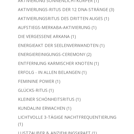
1
AKTIVIERUNG SONNENLICHTKÖRPER
1
Produkt
3
AKTIVIERUNGS-RITUS DER 12 DNA-STRÄNGE
3
Produkte
1
AKTIVIERUNGSRITUS DES DRITTEN AUGES
1
Produkt
1
AUFSTIEGS-MERKABA-AKTIVIERUNG
1
Produkt
1
DIE VERGESSENE ARKANA
1
Produkt
1
ENERGIEAKT DER SEELENVERWANDTEN
1
Produkt
2
ENERGIEREINIGUNGS-CEREMONY
2
Produkte
1
ENTFERNUNG KARMISCHER KNOTEN
1
Produkt
1
ERFOLG - IN ALLEN BELANGEN
1
Produkt
1
FEMININE POWER
1
Produkt
1
GLÜCKS-RITUS
1
Produkt
1
KLEINER SCHÖNHEITSRITUS
1
Produkt
1
KUNDALINI ERWACHEN
1
Produkt
LICHTVOLLE 3-TÄGIGE NACHTFREQUENTIERUNG
1
1
Produkt
1
LUSTZAUBER & ANZIEHUNGSKRAFT
1