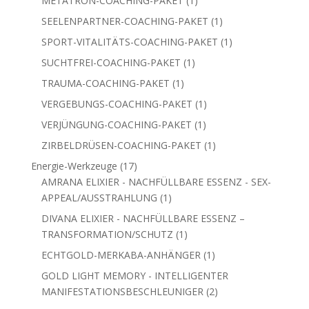
METATRON-COACHING-PAKET
1
Produkt
1
SEELENPARTNER-COACHING-PAKET
1
Produkt
1
SPORT-VITALITÄTS-COACHING-PAKET
1
Produkt
1
SUCHTFREI-COACHING-PAKET
1
Produkt
1
TRAUMA-COACHING-PAKET
1
Produkt
1
VERGEBUNGS-COACHING-PAKET
1
Produkt
1
VERJÜNGUNG-COACHING-PAKET
1
Produkt
1
ZIRBELDRÜSEN-COACHING-PAKET
1
Produkt
17
Energie-Werkzeuge
17
Produkte
AMRANA ELIXIER - NACHFÜLLBARE ESSENZ - SEX-
1
APPEAL/AUSSTRAHLUNG
1
Produkt
DIVANA ELIXIER - NACHFÜLLBARE ESSENZ –
1
TRANSFORMATION/SCHUTZ
1
Produkt
1
ECHTGOLD-MERKABA-ANHÄNGER
1
Produkt
GOLD LIGHT MEMORY - INTELLIGENTER
2
MANIFESTATIONSBESCHLEUNIGER
2
Produkte