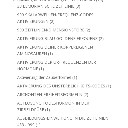
3
Produkte
33 LEMURIANISCHE ZEITLINIE
3
Produkte
999 SKALARWELLEN-FREQUENZ-CODES
2
AKTIVIERUNGEN
2
Produkte
2
999 ZEITLINIEN/DIMENSIONSTORE
2
Produkte
2
AKTIVIERUNG BLAU-GOLDENE FREQUENZ
2
Produkte
AKTIVIERUNG DEINER KÖRPEREIGENEN
1
AMINOSÄUREN
1
Produkt
AKTIVIERUNG DER UR-FREQUENZEN DER
1
HORMONE
1
Produkt
1
Aktivierung der Zauberformel
1
Produkt
1
AKTVIERUNG DES UNSTERBLICHKEITS-CODES
1
Produkt
2
ARCHONTEN-FREIHEITSFORMELN
2
Produkte
AUFLÖSUNG TODESHORMON IN DER
1
ZIRBELDRÜSE
1
Produkt
AUSBILDUNGS-EINWEIHUNG IN DIE ZEITLINIEN
1
433 - 999
1