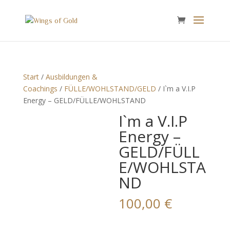
Start
/
Ausbildungen &
Coachings
/
FÜLLE/WOHLSTAND/GELD
/ I`m a V.I.P
Energy – GELD/FÜLLE/WOHLSTAND
I`m a V.I.P
Energy –
GELD/FÜLL
E/WOHLSTA
ND
100,00
€