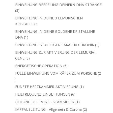
Produkt
EINWEIHUNG BEFREIUNG DEINER 9 DNA-STRÄNGE
3
3
Produkte
EINWEIHUNG IN DEINE 3 LEMURISCHEN
3
KRISTALLE
3
Produkte
EINWEIHUNG IN DEINE GOLDENE KRISTALLINE
1
DNA
1
Produkt
1
EINWEIHUNG IN DIE EIGENE AKASHA CHRONIK
1
Produkt
EINWEIHUNG ZUR AKTIVIERUNG DER LEMURIA-
3
GENE
3
Produkte
5
ENERGETISCHE OPERATION
5
Produkte
FÜLLE-EINWEIHUNG VOM KÄFER ZUM PORSCHE
2
2
Produkte
1
FÜNFTE HERZKAMMER-AKTIVIERUNG
1
Produkt
6
HEILFREQUENZ-EINBETTUNGEN
6
Produkte
1
HEILUNG DER PONS - STAMMHIRN
1
Produkt
2
IMPFAUSLEITUNG - Allgemein & Corona
2