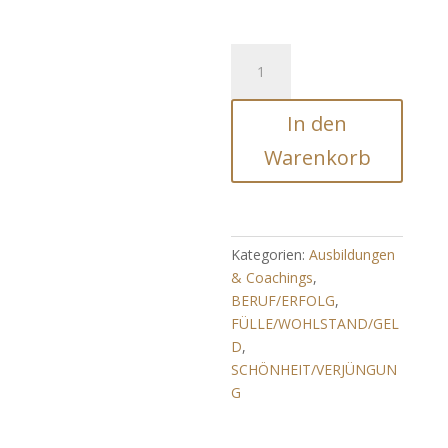
I`m
a
V.I.P
In den
Energy
-
Warenkorb
GELD/FÜLLE/WOHLSTAND
Menge
Kategorien:
Ausbildungen
& Coachings
,
BERUF/ERFOLG
,
FÜLLE/WOHLSTAND/GEL
D
,
SCHÖNHEIT/VERJÜNGUN
G