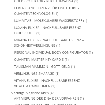
1
GOLDPROTEKTOR - REICHTUMS-DNA
1
Produkt
LEBENSLANGE LIZENZ FÜR LIGHT TUBE -
1
QUANTENTECHNOLOGIE
1
Produkt
1
LUMIVITAE - MOLEKULARER WASSERSTOFF
1
Produkt
LUXANA ELIXIER - NACHFÜLLBARE ESSENZ -
1
LUXUS/FÜLLE
1
Produkt
MIRANA ELIXIER - NACHFÜLLBARE ESSENZ –
1
SCHÖNHEIT/VERJÜNGUNG
1
Produkt
1
PERSONAL INDIVIDUAL BODY CONFIGURATOR
1
Produkt
1
QUANTEN MASTER KEY CARD ́S
1
Produkt
1
TALISMAN MAMMON - GOTT-GELD
1
Produkt
1
VERJÜNGUNGS-SMARAGD
1
Produkt
VITANA ELIXIER - NACHFÜLLBARE ESSENZ –
1
VITALITÄT/ABNEHMEN
1
Produkt
46
Mächtige Magische Riten
46
Produkte
1
AKTIVIERUNG DER DNA DER VORFAHREN
1
Produkt