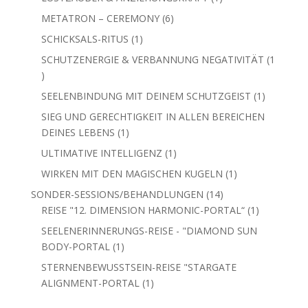
Produkt
6
METATRON – CEREMONY
6
Produkte
1
SCHICKSALS-RITUS
1
Produkt
SCHUTZENERGIE & VERBANNUNG NEGATIVITÄT
1
1
Produkt
1
SEELENBINDUNG MIT DEINEM SCHUTZGEIST
1
Produkt
SIEG UND GERECHTIGKEIT IN ALLEN BEREICHEN
1
DEINES LEBENS
1
Produkt
1
ULTIMATIVE INTELLIGENZ
1
Produkt
1
WIRKEN MIT DEN MAGISCHEN KUGELN
1
Produkt
14
SONDER-SESSIONS/BEHANDLUNGEN
14
Produkte
1
REISE "12. DIMENSION HARMONIC-PORTAL“
1
Produkt
SEELENERINNERUNGS-REISE - "DIAMOND SUN
1
BODY-PORTAL
1
Produkt
STERNENBEWUSSTSEIN-REISE "STARGATE
1
ALIGNMENT-PORTAL
1
Produkt