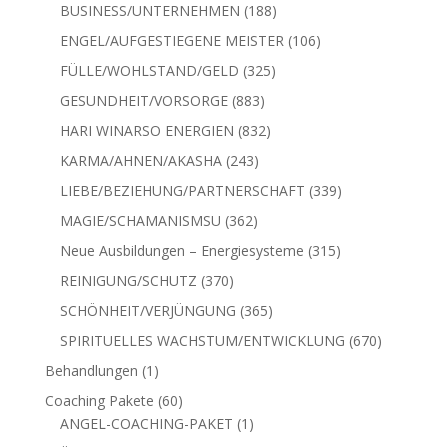
Produkte
188
BUSINESS/UNTERNEHMEN
188
Produkte
106
ENGEL/AUFGESTIEGENE MEISTER
106
Produkte
325
FÜLLE/WOHLSTAND/GELD
325
Produkte
883
GESUNDHEIT/VORSORGE
883
Produkte
832
HARI WINARSO ENERGIEN
832
Produkte
243
KARMA/AHNEN/AKASHA
243
Produkte
339
LIEBE/BEZIEHUNG/PARTNERSCHAFT
339
Produkte
362
MAGIE/SCHAMANISMSU
362
Produkte
315
Neue Ausbildungen – Energiesysteme
315
Produkte
370
REINIGUNG/SCHUTZ
370
Produkte
365
SCHÖNHEIT/VERJÜNGUNG
365
Produkte
670
SPIRITUELLES WACHSTUM/ENTWICKLUNG
670
Produkte
1
Behandlungen
1
Produkt
60
Coaching Pakete
60
Produkte
1
ANGEL-COACHING-PAKET
1
Produkt