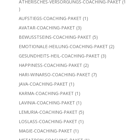
ÄTHERISCHES-VERSORGUNGS-COACHING-PAKET
1
1
Produkt
1
AUFSTIEGS-COACHING-PAKET
1
Produkt
3
AVATAR-COACHING-PAKET
3
Produkte
5
BEWUSSTSEINS-COACHING-PAKET
5
Produkte
2
EMOTIONALE-HEILUNG-COACHING-PAKET
2
Produkte
3
GESUNDHEITS-HEIL-COACHING-PAKET
3
Produkte
2
HAPPINESS-COACHING-PAKET
2
Produkte
7
HARI-WINARSO-COACHING-PAKET
7
Produkte
1
JAVA-COACHING-PAKET
1
Produkt
1
KARMA-COACHING-PAKET
1
Produkt
1
LAVINIA-COACHING-PAKET
1
Produkt
5
LEMURIA-COACHING-PAKET
5
Produkte
1
LOSLASS-COACHING-PAKET
1
Produkt
1
MAGIE-COACHING-PAKET
1
Produkt
1