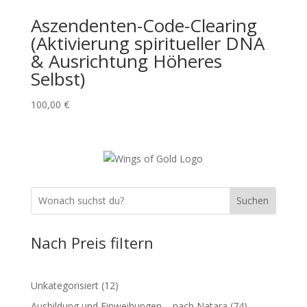
Aszendenten-Code-Clearing
(Aktivierung spiritueller DNA
& Ausrichtung Höheres
Selbst)
100,00
€
Suchen
Nach Preis filtern
12
Unkategorisiert
12
Produkte
74
Ausbildung und Einweihungen – nach Natara
74