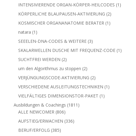
Produkte
1
INTENSIVIERENDE ORGAN-KÖRPER-HEILCODES
1
Produkt
2
KÖRPERLICHE BLAUPAUSEN-AKTIVIERUNG
2
Produkte
1
KOSMISCHER ORGANANATOMIE BERATER
1
Produkt
1
natara
1
Produkt
3
SEEELEN-DNA-CODES & WEITERE
3
Produkte
1
SKALARWELLEN DUSCHE MIT FREQUENZ-CODE
1
Produkt
2
SUCHTFREI WERDEN
2
Produkte
2
um den Algorithmus zu stoppen
2
Produkte
2
VERJÜNGUNGSCODE-AKTIVIERUNG
2
Produkte
1
VERSCHIEDENE AUSLEITUNGSTECHNIKEN
1
Produkt
1
VIELFÄLTIGES DIMENSIONSTOR-PAKET
1
Produkt
1811
Ausbildungen & Coachings
1811
806
Produkte
ALLE NEWCOMER
806
Produkte
336
AUFSTIEG/ERWACHEN
336
Produkte
385
BERUF/ERFOLG
385