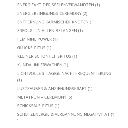
3
AKTIVIERUNGS-RITUS DER 12 DNA-STRÄNGE
3
Produkte
1
AKTIVIERUNGSRITUS DES DRITTEN AUGES
1
Produkt
1
AUFSTIEGS-MERKABA-AKTIVIERUNG
1
Produkt
1
DIE VERGESSENE ARKANA
1
Produkt
1
ENERGIEAKT DER SEELENVERWANDTEN
1
Produkt
2
ENERGIEREINIGUNGS-CEREMONY
2
Produkte
1
ENTFERNUNG KARMISCHER KNOTEN
1
Produkt
1
ERFOLG - IN ALLEN BELANGEN
1
Produkt
1
FEMININE POWER
1
Produkt
1
GLÜCKS-RITUS
1
Produkt
1
KLEINER SCHÖNHEITSRITUS
1
Produkt
1
KUNDALINI ERWACHEN
1
Produkt
LICHTVOLLE 3-TÄGIGE NACHTFREQUENTIERUNG
1
1
Produkt
1
LUSTZAUBER & ANZIEHUNGSKRAFT
1
Produkt
6