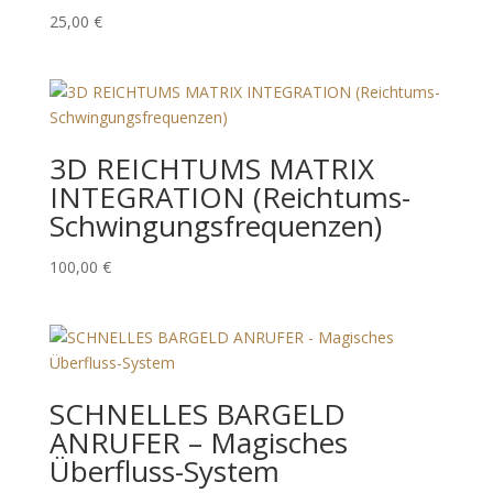
neue Gegebenheiten)
Ab dem 11.08.2026 sind wir wieder wie gewohnt für
25,00
€
Sie da.
Herzliche Grüße
Ihr Team von Wings of Gold / Bella Energetica
3D REICHTUMS MATRIX
INTEGRATION (Reichtums-
Schwingungsfrequenzen)
100,00
€
SCHNELLES BARGELD
ANRUFER – Magisches
Überfluss-System