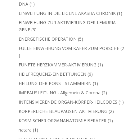
EINWEIHUNG IN DEINE GOLDENE KRISTALLINE
1
DNA
1
Produkt
EINWEIHUNG IN DIE EIGENE AKASHA CHRONIK
1
1
Produkt
EINWEIHUNG ZUR AKTIVIERUNG DER LEMURIA-
3
GENE
3
Produkte
5
ENERGETISCHE OPERATION
5
Produkte
FÜLLE-EINWEIHUNG VOM KÄFER ZUM PORSCHE
2
2
Produkte
1
FÜNFTE HERZKAMMER-AKTIVIERUNG
1
Produkt
6
HEILFREQUENZ-EINBETTUNGEN
6
Produkte
1
HEILUNG DER PONS - STAMMHIRN
1
Produkt
2
IMPFAUSLEITUNG - Allgemein & Corona
2
Produkte
INTENSIVIERENDE ORGAN-KÖRPER-HEILCODES
1
1
Produkt
2
KÖRPERLICHE BLAUPAUSEN-AKTIVIERUNG
2
Produkte