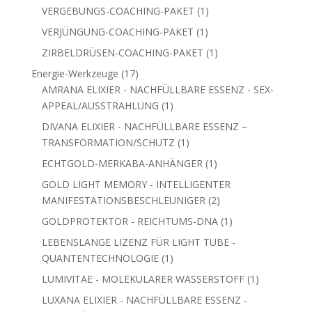
Produkt
1
SPORT-VITALITÄTS-COACHING-PAKET
1
Produkt
1
SUCHTFREI-COACHING-PAKET
1
Produkt
1
TRAUMA-COACHING-PAKET
1
Produkt
1
VERGEBUNGS-COACHING-PAKET
1
Produkt
1
VERJÜNGUNG-COACHING-PAKET
1
Produkt
1
ZIRBELDRÜSEN-COACHING-PAKET
1
Produkt
17
Energie-Werkzeuge
17
Produkte
AMRANA ELIXIER - NACHFÜLLBARE ESSENZ -
1
SEX-APPEAL/AUSSTRAHLUNG
1
Produkt
DIVANA ELIXIER - NACHFÜLLBARE ESSENZ –
1
TRANSFORMATION/SCHUTZ
1
Produkt
1
ECHTGOLD-MERKABA-ANHÄNGER
1
Produkt
GOLD LIGHT MEMORY - INTELLIGENTER
2
MANIFESTATIONSBESCHLEUNIGER
2
Produkte
1
GOLDPROTEKTOR - REICHTUMS-DNA
1
Produkt
LEBENSLANGE LIZENZ FÜR LIGHT TUBE -