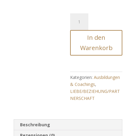
GUTE
LAUNE
ENERGIE
In den
999
-
Warenkorb
HappyTime
Menge
Kategorien:
Ausbildungen
& Coachings
,
LIEBE/BEZIEHUNG/PART
NERSCHAFT
Beschreibung
Rezensionen (0)