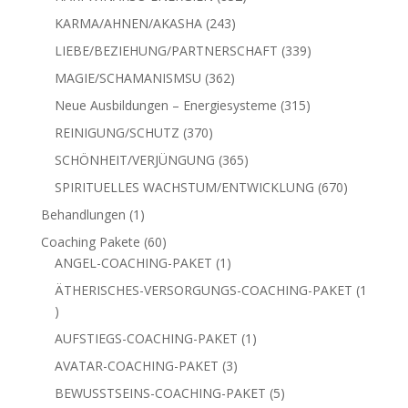
Produkte
325
FÜLLE/WOHLSTAND/GELD
325
Produkte
883
GESUNDHEIT/VORSORGE
883
Produkte
832
HARI WINARSO ENERGIEN
832
Produkte
243
KARMA/AHNEN/AKASHA
243
Produkte
339
LIEBE/BEZIEHUNG/PARTNERSCHAFT
339
Produkte
362
MAGIE/SCHAMANISMSU
362
Produkte
315
Neue Ausbildungen – Energiesysteme
315
Produkte
370
REINIGUNG/SCHUTZ
370
Produkte
365
SCHÖNHEIT/VERJÜNGUNG
365
Produkte
670
SPIRITUELLES WACHSTUM/ENTWICKLUNG
670
Produkte
1
Behandlungen
1
Produkt
60
Coaching Pakete
60
Produkte
1
ANGEL-COACHING-PAKET
1
Produkt
ÄTHERISCHES-VERSORGUNGS-COACHING-PAKET
1
1