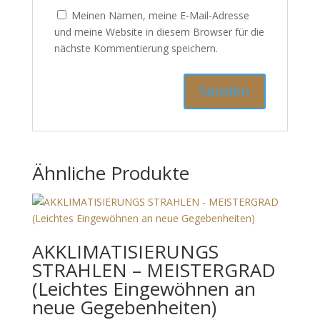
Meinen Namen, meine E-Mail-Adresse
und meine Website in diesem Browser für
die nächste Kommentierung speichern.
Ähnliche Produkte
X
NAMASTÉ!
Vielen Dank für Ihr Verständnis und viel Freude mit
unserem neuen Shop! ✨
AKKLIMATISIERUNGS
STRAHLEN – MEISTERGRAD
Wir machen kurz Urlaub 🧳 und tanken neue Energie
(Leichtes Eingewöhnen an
vom 30.07 bis einschließlich 10.08.2026.