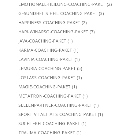
Produkt
1
AUFSTIEGS-COACHING-PAKET
1
Produkt
3
AVATAR-COACHING-PAKET
3
Produkte
5
BEWUSSTSEINS-COACHING-PAKET
5
Produkte
2
EMOTIONALE-HEILUNG-COACHING-PAKET
2
Produkte
3
GESUNDHEITS-HEIL-COACHING-PAKET
3
Produkte
2
HAPPINESS-COACHING-PAKET
2
Produkte
7
HARI-WINARSO-COACHING-PAKET
7
Produkte
1
JAVA-COACHING-PAKET
1
Produkt
1
KARMA-COACHING-PAKET
1
Produkt
1
LAVINIA-COACHING-PAKET
1
Produkt
5
LEMURIA-COACHING-PAKET
5
Produkte
1
LOSLASS-COACHING-PAKET
1
Produkt
1
MAGIE-COACHING-PAKET
1
Produkt
1
METATRON-COACHING-PAKET
1
Produkt
1
SEELENPARTNER-COACHING-PAKET
1