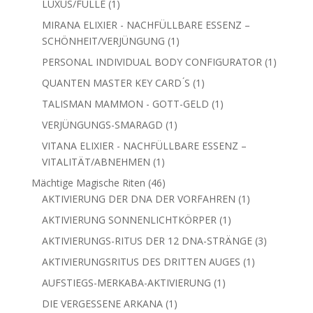
1
QUANTENTECHNOLOGIE
1
Produkt
1
LUMIVITAE - MOLEKULARER WASSERSTOFF
1
Produkt
LUXANA ELIXIER - NACHFÜLLBARE ESSENZ -
1
LUXUS/FÜLLE
1
Produkt
MIRANA ELIXIER - NACHFÜLLBARE ESSENZ –
1
SCHÖNHEIT/VERJÜNGUNG
1
Produkt
PERSONAL INDIVIDUAL BODY CONFIGURATOR
1
1
Produkt
1
QUANTEN MASTER KEY CARD ́S
1
Produkt
1
TALISMAN MAMMON - GOTT-GELD
1
Produkt
1
VERJÜNGUNGS-SMARAGD
1
Produkt
VITANA ELIXIER - NACHFÜLLBARE ESSENZ –
1
VITALITÄT/ABNEHMEN
1
Produkt
46
Mächtige Magische Riten
46
Produkte
1
AKTIVIERUNG DER DNA DER VORFAHREN
1
Produkt
1
AKTIVIERUNG SONNENLICHTKÖRPER
1
Produkt