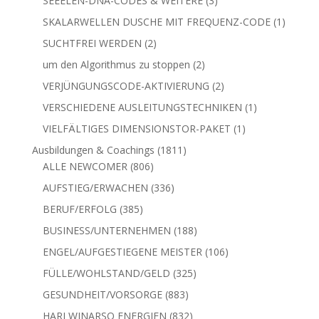
1
KOSMISCHER ORGANANATOMIE BERATER
1
Produkt
1
natara
1
Produkt
3
SEEELEN-DNA-CODES & WEITERE
3
Produkte
SKALARWELLEN DUSCHE MIT FREQUENZ-CODE
1
1
Produkt
2
SUCHTFREI WERDEN
2
Produkte
2
um den Algorithmus zu stoppen
2
Produkte
2
VERJÜNGUNGSCODE-AKTIVIERUNG
2
Produkte
1
VERSCHIEDENE AUSLEITUNGSTECHNIKEN
1
Produkt
1
VIELFÄLTIGES DIMENSIONSTOR-PAKET
1
Produkt
1811
Ausbildungen & Coachings
1811
806
Produkte
ALLE NEWCOMER
806
Produkte
336
AUFSTIEG/ERWACHEN
336
Produkte
385
BERUF/ERFOLG
385
Produkte
188
BUSINESS/UNTERNEHMEN
188
Produkte
106
ENGEL/AUFGESTIEGENE MEISTER
106