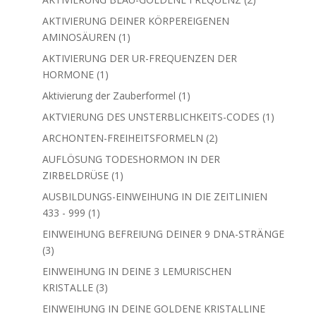
Produkte
2
AKTIVIERUNG BLAU-GOLDENE FREQUENZ
2
Produkte
AKTIVIERUNG DEINER KÖRPEREIGENEN
1
AMINOSÄUREN
1
Produkt
AKTIVIERUNG DER UR-FREQUENZEN DER
1
HORMONE
1
Produkt
1
Aktivierung der Zauberformel
1
Produkt
1
AKTVIERUNG DES UNSTERBLICHKEITS-CODES
1
Produkt
2
ARCHONTEN-FREIHEITSFORMELN
2
Produkte
AUFLÖSUNG TODESHORMON IN DER
1
ZIRBELDRÜSE
1
Produkt
AUSBILDUNGS-EINWEIHUNG IN DIE ZEITLINIEN
1
433 - 999
1
Produkt
EINWEIHUNG BEFREIUNG DEINER 9 DNA-
3
STRÄNGE
3
Produkte
EINWEIHUNG IN DEINE 3 LEMURISCHEN
3
KRISTALLE
3
Produkte