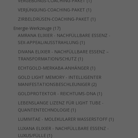
1
VERGEBUNGS-COACHING-PAKET
1
Produkt
1
VERJÜNGUNG-COACHING-PAKET
1
Produkt
1
ZIRBELDRÜSEN-COACHING-PAKET
1
Produkt
17
Energie-Werkzeuge
17
Produkte
AMRANA ELIXIER - NACHFÜLLBARE ESSENZ -
1
SEX-APPEAL/AUSSTRAHLUNG
1
Produkt
DIVANA ELIXIER - NACHFÜLLBARE ESSENZ –
1
TRANSFORMATION/SCHUTZ
1
Produkt
1
ECHTGOLD-MERKABA-ANHÄNGER
1
Produkt
GOLD LIGHT MEMORY - INTELLIGENTER
2
MANIFESTATIONSBESCHLEUNIGER
2
Produkte
1
GOLDPROTEKTOR - REICHTUMS-DNA
1
Produkt
LEBENSLANGE LIZENZ FÜR LIGHT TUBE -
1
QUANTENTECHNOLOGIE
1
Produkt
1
LUMIVITAE - MOLEKULARER WASSERSTOFF
1
Produkt
LUXANA ELIXIER - NACHFÜLLBARE ESSENZ -
1
LUXUS/FÜLLE
1