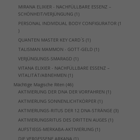
Produkt
MIRANA ELIXIER - NACHFÜLLBARE ESSENZ –
1
SCHÖNHEIT/VERJÜNGUNG
1
Produkt
PERSONAL INDIVIDUAL BODY CONFIGURATOR
1
1
Produkt
1
QUANTEN MASTER KEY CARD ́S
1
Produkt
1
TALISMAN MAMMON - GOTT-GELD
1
Produkt
1
VERJÜNGUNGS-SMARAGD
1
Produkt
VITANA ELIXIER - NACHFÜLLBARE ESSENZ –
1
VITALITÄT/ABNEHMEN
1
Produkt
46
Mächtige Magische Riten
46
Produkte
1
AKTIVIERUNG DER DNA DER VORFAHREN
1
Produkt
1
AKTIVIERUNG SONNENLICHTKÖRPER
1
Produkt
3
AKTIVIERUNGS-RITUS DER 12 DNA-STRÄNGE
3
Produkte
1
AKTIVIERUNGSRITUS DES DRITTEN AUGES
1
Produkt
1
AUFSTIEGS-MERKABA-AKTIVIERUNG
1
Produkt
1
DIE VERGESSENE ARKANA
1