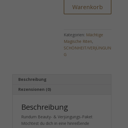
KÖRPERLICHE
Warenkorb
ANZIEHUNG,
METAMORPHOSE
UND
ERBLÜHEN
Kategorien:
Mächtige
DER
Magische Riten
,
VENUS
SCHÖNHEIT/VERJÜNGUN
Menge
G
Beschreibung
Rezensionen (0)
Beschreibung
Rundum Beauty- & Verjüngungs-Paket
Möchtest du dich in eine hinreißende