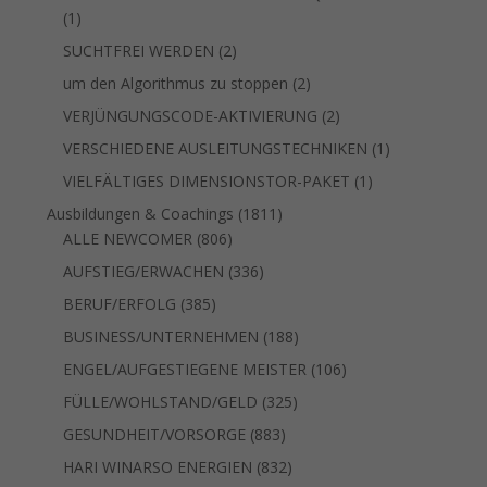
1
1
Produkt
2
SUCHTFREI WERDEN
2
Produkte
2
um den Algorithmus zu stoppen
2
Produkte
2
VERJÜNGUNGSCODE-AKTIVIERUNG
2
Produkte
1
VERSCHIEDENE AUSLEITUNGSTECHNIKEN
1
Produkt
1
VIELFÄLTIGES DIMENSIONSTOR-PAKET
1
Produkt
1811
Ausbildungen & Coachings
1811
806
Produkte
ALLE NEWCOMER
806
Produkte
336
AUFSTIEG/ERWACHEN
336
Produkte
385
BERUF/ERFOLG
385
Produkte
188
BUSINESS/UNTERNEHMEN
188
Produkte
106
ENGEL/AUFGESTIEGENE MEISTER
106
Produkte
325
FÜLLE/WOHLSTAND/GELD
325
Produkte
883
GESUNDHEIT/VORSORGE
883
Produkte
832
HARI WINARSO ENERGIEN
832