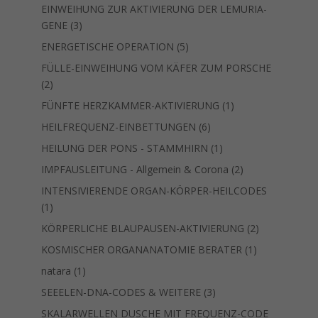
Produkt
EINWEIHUNG ZUR AKTIVIERUNG DER LEMURIA-
3
GENE
3
Produkte
5
ENERGETISCHE OPERATION
5
Produkte
FÜLLE-EINWEIHUNG VOM KÄFER ZUM PORSCHE
2
2
Produkte
1
FÜNFTE HERZKAMMER-AKTIVIERUNG
1
Produkt
6
HEILFREQUENZ-EINBETTUNGEN
6
Produkte
1
HEILUNG DER PONS - STAMMHIRN
1
Produkt
2
IMPFAUSLEITUNG - Allgemein & Corona
2
Produkte
INTENSIVIERENDE ORGAN-KÖRPER-HEILCODES
1
1
Produkt
2
KÖRPERLICHE BLAUPAUSEN-AKTIVIERUNG
2
Produkte
1
KOSMISCHER ORGANANATOMIE BERATER
1
Produkt
1
natara
1
Produkt
3
SEEELEN-DNA-CODES & WEITERE
3
Produkte
SKALARWELLEN DUSCHE MIT FREQUENZ-CODE