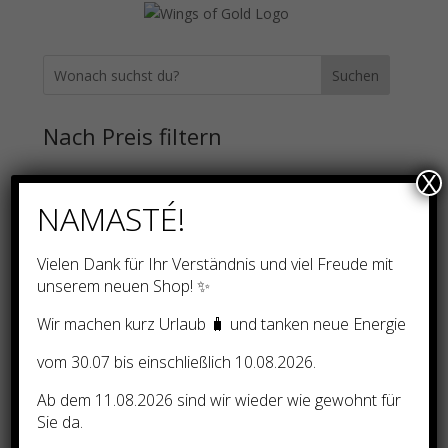
Suchen
Nach Preis filtern
X
12
Unkategorisiert
12
NAMASTÉ!
Produkte
74
Ausbildung und Einweihungen – nach Natara
74
3
Produkte
33 LEMURIANISCHE ZEITLINIE
3
Vielen Dank für Ihr Verständnis und viel Freude mit
Produkte
999 SKALARWELLEN-FREQUENZ-CODES
unserem neuen Shop! ✨
2
AKTIVIERUNGEN
2
Wir machen kurz Urlaub 🧳 und tanken neue Energie
Produkte
2
999 ZEITLINIEN/DIMENSIONSTORE
2
Produkte
vom 30.07 bis einschließlich 10.08.2026.
2
AKTIVIERUNG BLAU-GOLDENE FREQUENZ
2
Produkte
AKTIVIERUNG DEINER KÖRPEREIGENEN
Ab dem 11.08.2026 sind wir wieder wie gewohnt für
1
AMINOSÄUREN
1
Sie da.
Produkt
AKTIVIERUNG DER UR-FREQUENZEN DER