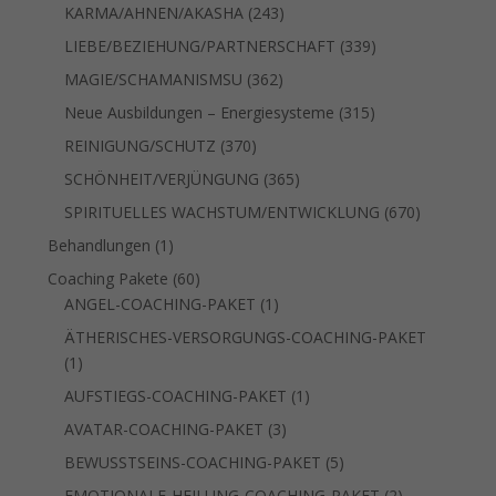
Produkte
243
KARMA/AHNEN/AKASHA
243
Produkte
339
LIEBE/BEZIEHUNG/PARTNERSCHAFT
339
Produkte
362
MAGIE/SCHAMANISMSU
362
Produkte
315
Neue Ausbildungen – Energiesysteme
315
Produkte
370
REINIGUNG/SCHUTZ
370
Produkte
365
SCHÖNHEIT/VERJÜNGUNG
365
Produkte
670
SPIRITUELLES WACHSTUM/ENTWICKLUNG
670
Produkte
1
Behandlungen
1
Produkt
60
Coaching Pakete
60
Produkte
1
ANGEL-COACHING-PAKET
1
Produkt
ÄTHERISCHES-VERSORGUNGS-COACHING-PAKET
1
1
Produkt
1
AUFSTIEGS-COACHING-PAKET
1
Produkt
3
AVATAR-COACHING-PAKET
3
Produkte
5
BEWUSSTSEINS-COACHING-PAKET
5
Produkte
2
EMOTIONALE-HEILUNG-COACHING-PAKET
2