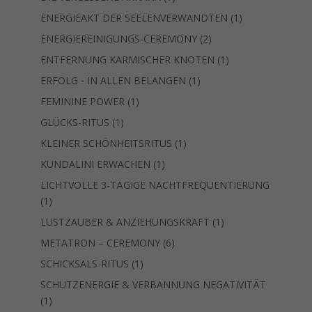
Produkt
1
ENERGIEAKT DER SEELENVERWANDTEN
1
Produkt
2
ENERGIEREINIGUNGS-CEREMONY
2
Produkte
1
ENTFERNUNG KARMISCHER KNOTEN
1
Produkt
1
ERFOLG - IN ALLEN BELANGEN
1
Produkt
1
FEMININE POWER
1
Produkt
1
GLÜCKS-RITUS
1
Produkt
1
KLEINER SCHÖNHEITSRITUS
1
Produkt
1
KUNDALINI ERWACHEN
1
Produkt
LICHTVOLLE 3-TÄGIGE NACHTFREQUENTIERUNG
1
1
Produkt
1
LUSTZAUBER & ANZIEHUNGSKRAFT
1
Produkt
6
METATRON – CEREMONY
6
Produkte
1
SCHICKSALS-RITUS
1
Produkt
SCHUTZENERGIE & VERBANNUNG NEGATIVITÄT
1
1