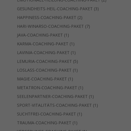
Produkte
3
GESUNDHEITS-HEIL-COACHING-PAKET
3
Produkte
2
HAPPINESS-COACHING-PAKET
2
Produkte
7
HARI-WINARSO-COACHING-PAKET
7
Produkte
1
JAVA-COACHING-PAKET
1
Produkt
1
KARMA-COACHING-PAKET
1
Produkt
1
LAVINIA-COACHING-PAKET
1
Produkt
5
LEMURIA-COACHING-PAKET
5
Produkte
1
LOSLASS-COACHING-PAKET
1
Produkt
1
MAGIE-COACHING-PAKET
1
Produkt
1
METATRON-COACHING-PAKET
1
Produkt
1
SEELENPARTNER-COACHING-PAKET
1
Produkt
1
SPORT-VITALITÄTS-COACHING-PAKET
1
Produkt
1
SUCHTFREI-COACHING-PAKET
1
Produkt
1
TRAUMA-COACHING-PAKET
1
Produkt