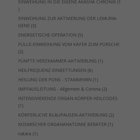
EINWEIHUNG IN DIE EIGENE AKASHA CHRONIK
1
1
Produkt
EINWEIHUNG ZUR AKTIVIERUNG DER LEMURIA-
3
GENE
3
Produkte
5
ENERGETISCHE OPERATION
5
Produkte
FÜLLE-EINWEIHUNG VOM KÄFER ZUM PORSCHE
2
2
Produkte
1
FÜNFTE HERZKAMMER-AKTIVIERUNG
1
Produkt
6
HEILFREQUENZ-EINBETTUNGEN
6
Produkte
1
HEILUNG DER PONS - STAMMHIRN
1
Produkt
2
IMPFAUSLEITUNG - Allgemein & Corona
2
Produkte
INTENSIVIERENDE ORGAN-KÖRPER-HEILCODES
1
1
Produkt
2
KÖRPERLICHE BLAUPAUSEN-AKTIVIERUNG
2
Produkte
1
KOSMISCHER ORGANANATOMIE BERATER
1
Produkt
1
natara
1