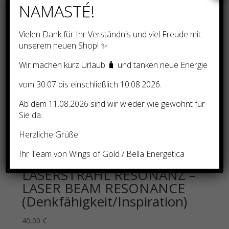
NAMASTÉ!
Vielen Dank für Ihr Verständnis und viel Freude mit
TIEFE MENTALE
unserem neuen Shop! ✨
ZUWENDUNG – MENTAL
Wir machen kurz Urlaub 🧳 und tanken neue Energie
DEEP CARE (Hilfe bei
vom 30.07 bis einschließlich 10.08.2026.
Depression)
Ab dem 11.08.2026 sind wir wieder wie gewohnt für
40,00
€
Sie da.
Herzliche Grüße
Ihr Team von Wings of Gold / Bella Energetica
LASERSTRAHL RESONANZ –
LASER BEAM RESONANCE
(Denkfähigkeit/Inspiration)
40,00
€