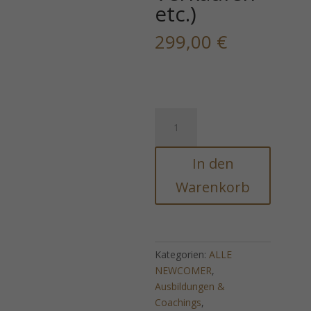
etc.)
299,00
€
Golden
Purchase
(Goldene
In den
Welle
für
Warenkorb
erfolgreiches
Verkaufen
etc.)
Menge
Kategorien:
ALLE
NEWCOMER
,
Ausbildungen &
Coachings
,