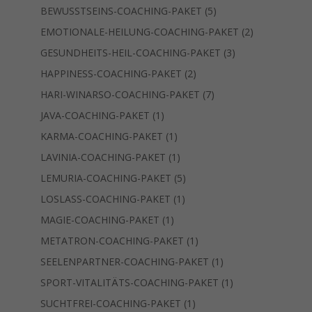
Produkte
5
BEWUSSTSEINS-COACHING-PAKET
5
Produkte
2
EMOTIONALE-HEILUNG-COACHING-PAKET
2
Produkte
3
GESUNDHEITS-HEIL-COACHING-PAKET
3
Produkte
2
HAPPINESS-COACHING-PAKET
2
Produkte
7
HARI-WINARSO-COACHING-PAKET
7
Produkte
1
JAVA-COACHING-PAKET
1
Produkt
1
KARMA-COACHING-PAKET
1
Produkt
1
LAVINIA-COACHING-PAKET
1
Produkt
5
LEMURIA-COACHING-PAKET
5
Produkte
1
LOSLASS-COACHING-PAKET
1
Produkt
1
MAGIE-COACHING-PAKET
1
Produkt
1
METATRON-COACHING-PAKET
1
Produkt
1
SEELENPARTNER-COACHING-PAKET
1
Produkt
1
SPORT-VITALITÄTS-COACHING-PAKET
1
Produkt
1
SUCHTFREI-COACHING-PAKET
1