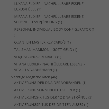
Produkt
LUXANA ELIXIER - NACHFÜLLBARE ESSENZ -
1
LUXUS/FÜLLE
1
Produkt
MIRANA ELIXIER - NACHFÜLLBARE ESSENZ –
1
SCHÖNHEIT/VERJÜNGUNG
1
Produkt
PERSONAL INDIVIDUAL BODY CONFIGURATOR
1
1
Produkt
1
QUANTEN MASTER KEY CARD ́S
1
Produkt
1
TALISMAN MAMMON - GOTT-GELD
1
Produkt
1
VERJÜNGUNGS-SMARAGD
1
Produkt
VITANA ELIXIER - NACHFÜLLBARE ESSENZ –
1
VITALITÄT/ABNEHMEN
1
Produkt
46
Mächtige Magische Riten
46
Produkte
1
AKTIVIERUNG DER DNA DER VORFAHREN
1
Produkt
1
AKTIVIERUNG SONNENLICHTKÖRPER
1
Produkt
3
AKTIVIERUNGS-RITUS DER 12 DNA-STRÄNGE
3
Produkte
1
AKTIVIERUNGSRITUS DES DRITTEN AUGES
1