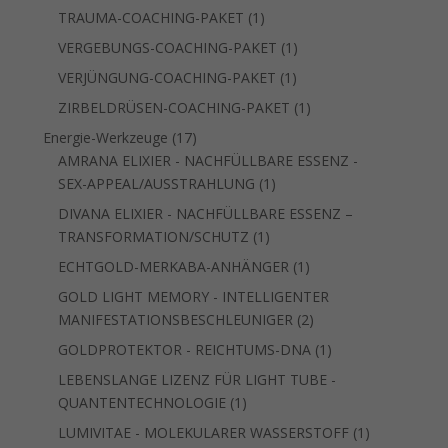
Produkt
1
TRAUMA-COACHING-PAKET
1
Produkt
1
VERGEBUNGS-COACHING-PAKET
1
Produkt
1
VERJÜNGUNG-COACHING-PAKET
1
Produkt
1
ZIRBELDRÜSEN-COACHING-PAKET
1
Produkt
17
Energie-Werkzeuge
17
Produkte
AMRANA ELIXIER - NACHFÜLLBARE ESSENZ -
1
SEX-APPEAL/AUSSTRAHLUNG
1
Produkt
DIVANA ELIXIER - NACHFÜLLBARE ESSENZ –
1
TRANSFORMATION/SCHUTZ
1
Produkt
1
ECHTGOLD-MERKABA-ANHÄNGER
1
Produkt
GOLD LIGHT MEMORY - INTELLIGENTER
2
MANIFESTATIONSBESCHLEUNIGER
2
Produkte
1
GOLDPROTEKTOR - REICHTUMS-DNA
1
Produkt
LEBENSLANGE LIZENZ FÜR LIGHT TUBE -
1
QUANTENTECHNOLOGIE
1
Produkt
1
LUMIVITAE - MOLEKULARER WASSERSTOFF
1