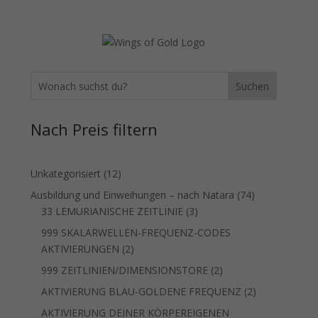
Suchen
Nach Preis filtern
12
Unkategorisiert
12
Produkte
74
Ausbildung und Einweihungen – nach Natara
74
3
Produkte
33 LEMURIANISCHE ZEITLINIE
3
Produkte
999 SKALARWELLEN-FREQUENZ-CODES
2
AKTIVIERUNGEN
2
Produkte
2
999 ZEITLINIEN/DIMENSIONSTORE
2
Produkte
2
AKTIVIERUNG BLAU-GOLDENE FREQUENZ
2
Produkte
AKTIVIERUNG DEINER KÖRPEREIGENEN