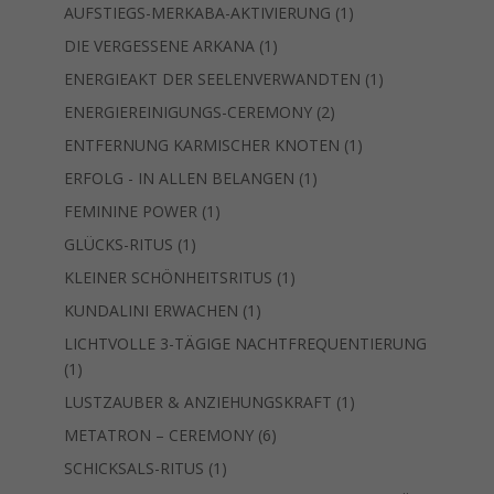
Produkt
1
AUFSTIEGS-MERKABA-AKTIVIERUNG
1
Produkt
1
DIE VERGESSENE ARKANA
1
Produkt
1
ENERGIEAKT DER SEELENVERWANDTEN
1
Produkt
2
ENERGIEREINIGUNGS-CEREMONY
2
Produkte
1
ENTFERNUNG KARMISCHER KNOTEN
1
Produkt
1
ERFOLG - IN ALLEN BELANGEN
1
Produkt
1
FEMININE POWER
1
Produkt
1
GLÜCKS-RITUS
1
Produkt
1
KLEINER SCHÖNHEITSRITUS
1
Produkt
1
KUNDALINI ERWACHEN
1
Produkt
LICHTVOLLE 3-TÄGIGE NACHTFREQUENTIERUNG
1
1
Produkt
1
LUSTZAUBER & ANZIEHUNGSKRAFT
1
Produkt
6
METATRON – CEREMONY
6
Produkte
1
SCHICKSALS-RITUS
1
Produkt