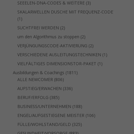
Produkt
3
SEEELEN-DNA-CODES & WEITERE
3
Produkte
SKALARWELLEN DUSCHE MIT FREQUENZ-CODE
1
1
Produkt
2
SUCHTFREI WERDEN
2
Produkte
2
um den Algorithmus zu stoppen
2
Produkte
2
VERJÜNGUNGSCODE-AKTIVIERUNG
2
Produkte
1
VERSCHIEDENE AUSLEITUNGSTECHNIKEN
1
Produkt
1
VIELFÄLTIGES DIMENSIONSTOR-PAKET
1
Produkt
1811
Ausbildungen & Coachings
1811
806
Produkte
ALLE NEWCOMER
806
Produkte
336
AUFSTIEG/ERWACHEN
336
Produkte
385
BERUF/ERFOLG
385
Produkte
188
BUSINESS/UNTERNEHMEN
188
Produkte
106
ENGEL/AUFGESTIEGENE MEISTER
106
Produkte
325
FÜLLE/WOHLSTAND/GELD
325
Produkte
883
GESUNDHEIT/VORSORGE
883