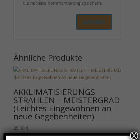
die nächste Kommentierung speichern.
Ähnliche Produkte
AKKLIMATISIERUNGS
STRAHLEN – MEISTERGRAD
(Leichtes Eingewöhnen an
neue Gegebenheiten)
25,00
€
X