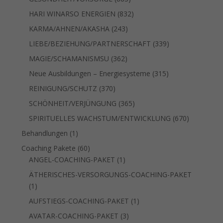
Produkte
832
HARI WINARSO ENERGIEN
832
Produkte
243
KARMA/AHNEN/AKASHA
243
Produkte
339
LIEBE/BEZIEHUNG/PARTNERSCHAFT
339
Produkte
362
MAGIE/SCHAMANISMSU
362
Produkte
315
Neue Ausbildungen – Energiesysteme
315
Produkte
370
REINIGUNG/SCHUTZ
370
Produkte
365
SCHÖNHEIT/VERJÜNGUNG
365
Produkte
670
SPIRITUELLES WACHSTUM/ENTWICKLUNG
670
Produkte
1
Behandlungen
1
Produkt
60
Coaching Pakete
60
Produkte
1
ANGEL-COACHING-PAKET
1
Produkt
ÄTHERISCHES-VERSORGUNGS-COACHING-PAKET
1
1
Produkt
1
AUFSTIEGS-COACHING-PAKET
1
Produkt
3
AVATAR-COACHING-PAKET
3