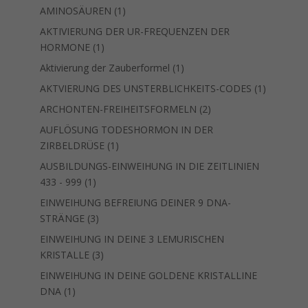
1
AMINOSÄUREN
1
Produkt
AKTIVIERUNG DER UR-FREQUENZEN DER
1
HORMONE
1
Produkt
1
Aktivierung der Zauberformel
1
Produkt
1
AKTVIERUNG DES UNSTERBLICHKEITS-CODES
1
Produkt
2
ARCHONTEN-FREIHEITSFORMELN
2
Produkte
AUFLÖSUNG TODESHORMON IN DER
1
ZIRBELDRÜSE
1
Produkt
AUSBILDUNGS-EINWEIHUNG IN DIE ZEITLINIEN
1
433 - 999
1
Produkt
EINWEIHUNG BEFREIUNG DEINER 9 DNA-
3
STRÄNGE
3
Produkte
EINWEIHUNG IN DEINE 3 LEMURISCHEN
3
KRISTALLE
3
Produkte
EINWEIHUNG IN DEINE GOLDENE KRISTALLINE
1
DNA
1
Produkt