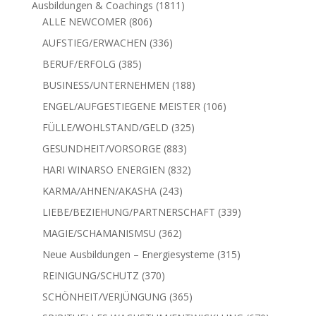
1811
Ausbildungen & Coachings
1811
806
Produkte
ALLE NEWCOMER
806
Produkte
336
AUFSTIEG/ERWACHEN
336
Produkte
385
BERUF/ERFOLG
385
Produkte
188
BUSINESS/UNTERNEHMEN
188
Produkte
106
ENGEL/AUFGESTIEGENE MEISTER
106
Produkte
325
FÜLLE/WOHLSTAND/GELD
325
Produkte
883
GESUNDHEIT/VORSORGE
883
Produkte
832
HARI WINARSO ENERGIEN
832
Produkte
243
KARMA/AHNEN/AKASHA
243
Produkte
339
LIEBE/BEZIEHUNG/PARTNERSCHAFT
339
Produkte
362
MAGIE/SCHAMANISMSU
362
Produkte
315
Neue Ausbildungen – Energiesysteme
315
Produkte
370
REINIGUNG/SCHUTZ
370
Produkte
365
SCHÖNHEIT/VERJÜNGUNG
365
Produkte