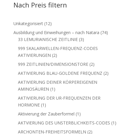
Nach Preis filtern
12
Unkategorisiert
12
Produkte
74
Ausbildung und Einweihungen – nach Natara
74
3
Produkte
33 LEMURIANISCHE ZEITLINIE
3
Produkte
999 SKALARWELLEN-FREQUENZ-CODES
2
AKTIVIERUNGEN
2
Produkte
2
999 ZEITLINIEN/DIMENSIONSTORE
2
Produkte
2
AKTIVIERUNG BLAU-GOLDENE FREQUENZ
2
Produkte
AKTIVIERUNG DEINER KÖRPEREIGENEN
1
AMINOSÄUREN
1
Produkt
AKTIVIERUNG DER UR-FREQUENZEN DER
1
HORMONE
1
Produkt
1
Aktivierung der Zauberformel
1
Produkt
1
AKTVIERUNG DES UNSTERBLICHKEITS-CODES
1
Produkt
2
ARCHONTEN-FREIHEITSFORMELN
2