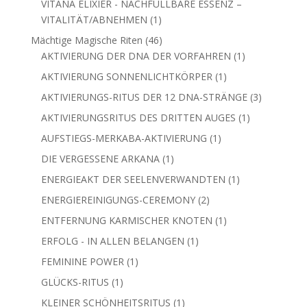
VITANA ELIXIER - NACHFÜLLBARE ESSENZ –
1
VITALITÄT/ABNEHMEN
1
Produkt
46
Mächtige Magische Riten
46
Produkte
1
AKTIVIERUNG DER DNA DER VORFAHREN
1
Produkt
1
AKTIVIERUNG SONNENLICHTKÖRPER
1
Produkt
3
AKTIVIERUNGS-RITUS DER 12 DNA-STRÄNGE
3
Produkte
1
AKTIVIERUNGSRITUS DES DRITTEN AUGES
1
Produkt
1
AUFSTIEGS-MERKABA-AKTIVIERUNG
1
Produkt
1
DIE VERGESSENE ARKANA
1
Produkt
1
ENERGIEAKT DER SEELENVERWANDTEN
1
Produkt
2
ENERGIEREINIGUNGS-CEREMONY
2
Produkte
1
ENTFERNUNG KARMISCHER KNOTEN
1
Produkt
1
ERFOLG - IN ALLEN BELANGEN
1
Produkt
1
FEMININE POWER
1
Produkt
1
GLÜCKS-RITUS
1
Produkt
1
KLEINER SCHÖNHEITSRITUS
1