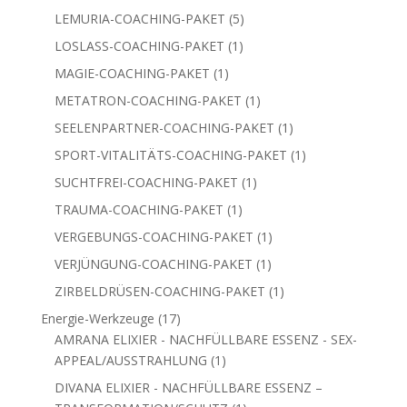
Produkt
5
LEMURIA-COACHING-PAKET
5
Produkte
1
LOSLASS-COACHING-PAKET
1
Produkt
1
MAGIE-COACHING-PAKET
1
Produkt
1
METATRON-COACHING-PAKET
1
Produkt
1
SEELENPARTNER-COACHING-PAKET
1
Produkt
1
SPORT-VITALITÄTS-COACHING-PAKET
1
Produkt
1
SUCHTFREI-COACHING-PAKET
1
Produkt
1
TRAUMA-COACHING-PAKET
1
Produkt
1
VERGEBUNGS-COACHING-PAKET
1
Produkt
1
VERJÜNGUNG-COACHING-PAKET
1
Produkt
1
ZIRBELDRÜSEN-COACHING-PAKET
1
Produkt
17
Energie-Werkzeuge
17
Produkte
AMRANA ELIXIER - NACHFÜLLBARE ESSENZ - SEX-
1
APPEAL/AUSSTRAHLUNG
1
Produkt
DIVANA ELIXIER - NACHFÜLLBARE ESSENZ –