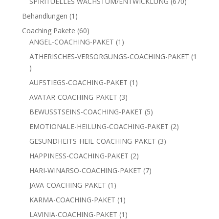
670
SPIRITUELLES WACHSTUM/ENTWICKLUNG
670
Produkte
1
Behandlungen
1
Produkt
60
Coaching Pakete
60
Produkte
1
ANGEL-COACHING-PAKET
1
Produkt
ÄTHERISCHES-VERSORGUNGS-COACHING-PAKET
1
1
Produkt
1
AUFSTIEGS-COACHING-PAKET
1
Produkt
3
AVATAR-COACHING-PAKET
3
Produkte
5
BEWUSSTSEINS-COACHING-PAKET
5
Produkte
2
EMOTIONALE-HEILUNG-COACHING-PAKET
2
Produkte
3
GESUNDHEITS-HEIL-COACHING-PAKET
3
Produkte
2
HAPPINESS-COACHING-PAKET
2
Produkte
7
HARI-WINARSO-COACHING-PAKET
7
Produkte
1
JAVA-COACHING-PAKET
1
Produkt
1
KARMA-COACHING-PAKET
1
Produkt
1
LAVINIA-COACHING-PAKET
1