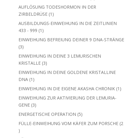
Produkte
AUFLÖSUNG TODESHORMON IN DER
1
ZIRBELDRÜSE
1
Produkt
AUSBILDUNGS-EINWEIHUNG IN DIE ZEITLINIEN
1
433 - 999
1
Produkt
EINWEIHUNG BEFREIUNG DEINER 9 DNA-STRÄNGE
3
3
Produkte
EINWEIHUNG IN DEINE 3 LEMURISCHEN
3
KRISTALLE
3
Produkte
EINWEIHUNG IN DEINE GOLDENE KRISTALLINE
1
DNA
1
Produkt
1
EINWEIHUNG IN DIE EIGENE AKASHA CHRONIK
1
Produkt
EINWEIHUNG ZUR AKTIVIERUNG DER LEMURIA-
3
GENE
3
Produkte
5
ENERGETISCHE OPERATION
5
Produkte
FÜLLE-EINWEIHUNG VOM KÄFER ZUM PORSCHE
2
2
Produkte