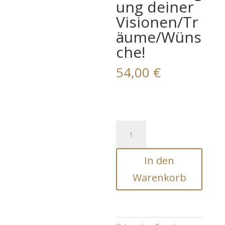
ung deiner
Visionen/Tr
äume/Wüns
che!
54,00
€
GOLD-
LIGHT-
GATE:
In den
Verstärkung
&
Warenkorb
Beschleunigung
deiner
Visionen/Träume/Wünsche!
Menge