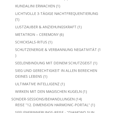
Produkt
1
KUNDALINI ERWACHEN
1
Produkt
LICHTVOLLE 3-TÄGIGE NACHTFREQUENTIERUNG
1
1
Produkt
1
LUSTZAUBER & ANZIEHUNGSKRAFT
1
Produkt
6
METATRON – CEREMONY
6
Produkte
1
SCHICKSALS-RITUS
1
Produkt
SCHUTZENERGIE & VERBANNUNG NEGATIVITÄT
1
1
Produkt
1
SEELENBINDUNG MIT DEINEM SCHUTZGEIST
1
Produkt
SIEG UND GERECHTIGKEIT IN ALLEN BEREICHEN
1
DEINES LEBENS
1
Produkt
1
ULTIMATIVE INTELLIGENZ
1
Produkt
1
WIRKEN MIT DEN MAGISCHEN KUGELN
1
Produkt
14
SONDER-SESSIONS/BEHANDLUNGEN
14
Produkte
1
REISE "12. DIMENSION HARMONIC-PORTAL“
1
Produkt
SEELENERINNERUNGS-REISE - "DIAMOND SUN