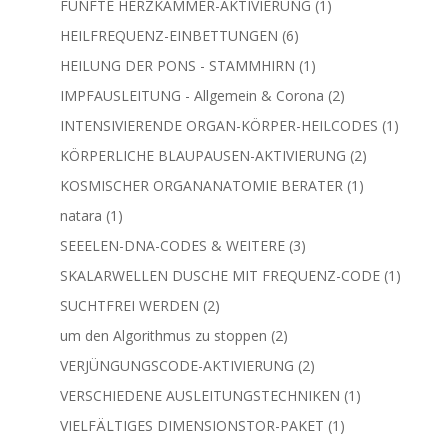
1
FÜNFTE HERZKAMMER-AKTIVIERUNG
1
Produkt
6
HEILFREQUENZ-EINBETTUNGEN
6
Produkte
1
HEILUNG DER PONS - STAMMHIRN
1
Produkt
2
IMPFAUSLEITUNG - Allgemein & Corona
2
Produkte
1
INTENSIVIERENDE ORGAN-KÖRPER-HEILCODES
1
Produkt
2
KÖRPERLICHE BLAUPAUSEN-AKTIVIERUNG
2
Produkte
1
KOSMISCHER ORGANANATOMIE BERATER
1
Produkt
1
natara
1
Produkt
3
SEEELEN-DNA-CODES & WEITERE
3
Produkte
1
SKALARWELLEN DUSCHE MIT FREQUENZ-CODE
1
Produkt
2
SUCHTFREI WERDEN
2
Produkte
2
um den Algorithmus zu stoppen
2
Produkte
2
VERJÜNGUNGSCODE-AKTIVIERUNG
2
Produkte
1
VERSCHIEDENE AUSLEITUNGSTECHNIKEN
1
Produkt
1
VIELFÄLTIGES DIMENSIONSTOR-PAKET
1
Produkt