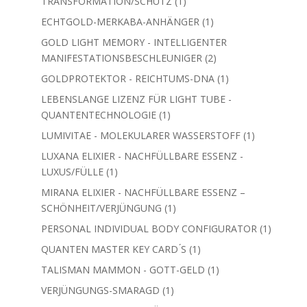
1
TRANSFORMATION/SCHUTZ
1
Produkt
1
ECHTGOLD-MERKABA-ANHÄNGER
1
Produkt
GOLD LIGHT MEMORY - INTELLIGENTER
2
MANIFESTATIONSBESCHLEUNIGER
2
Produkte
1
GOLDPROTEKTOR - REICHTUMS-DNA
1
Produkt
LEBENSLANGE LIZENZ FÜR LIGHT TUBE -
1
QUANTENTECHNOLOGIE
1
Produkt
1
LUMIVITAE - MOLEKULARER WASSERSTOFF
1
Produkt
LUXANA ELIXIER - NACHFÜLLBARE ESSENZ -
1
LUXUS/FÜLLE
1
Produkt
MIRANA ELIXIER - NACHFÜLLBARE ESSENZ –
1
SCHÖNHEIT/VERJÜNGUNG
1
Produkt
1
PERSONAL INDIVIDUAL BODY CONFIGURATOR
1
Produkt
1
QUANTEN MASTER KEY CARD ́S
1
Produkt
1
TALISMAN MAMMON - GOTT-GELD
1
Produkt
1
VERJÜNGUNGS-SMARAGD
1
Produkt