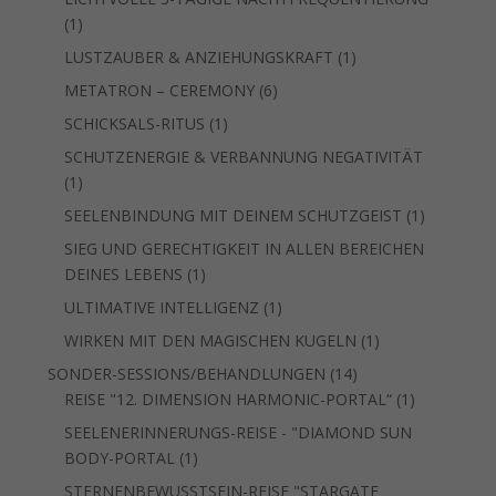
1
1
Produkt
1
LUSTZAUBER & ANZIEHUNGSKRAFT
1
Produkt
6
METATRON – CEREMONY
6
Produkte
1
SCHICKSALS-RITUS
1
Produkt
SCHUTZENERGIE & VERBANNUNG NEGATIVITÄT
1
1
Produkt
1
SEELENBINDUNG MIT DEINEM SCHUTZGEIST
1
Produkt
SIEG UND GERECHTIGKEIT IN ALLEN BEREICHEN
1
DEINES LEBENS
1
Produkt
1
ULTIMATIVE INTELLIGENZ
1
Produkt
1
WIRKEN MIT DEN MAGISCHEN KUGELN
1
Produkt
14
SONDER-SESSIONS/BEHANDLUNGEN
14
Produkte
1
REISE "12. DIMENSION HARMONIC-PORTAL“
1
Produkt
SEELENERINNERUNGS-REISE - "DIAMOND SUN
1
BODY-PORTAL
1
Produkt
STERNENBEWUSSTSEIN-REISE "STARGATE