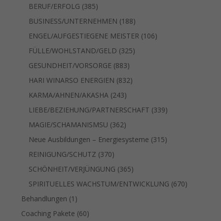
Produkte
385
BERUF/ERFOLG
385
Produkte
188
BUSINESS/UNTERNEHMEN
188
Produkte
106
ENGEL/AUFGESTIEGENE MEISTER
106
Produkte
325
FÜLLE/WOHLSTAND/GELD
325
Produkte
883
GESUNDHEIT/VORSORGE
883
Produkte
832
HARI WINARSO ENERGIEN
832
Produkte
243
KARMA/AHNEN/AKASHA
243
Produkte
339
LIEBE/BEZIEHUNG/PARTNERSCHAFT
339
Produkte
362
MAGIE/SCHAMANISMSU
362
Produkte
315
Neue Ausbildungen – Energiesysteme
315
Produkte
370
REINIGUNG/SCHUTZ
370
Produkte
365
SCHÖNHEIT/VERJÜNGUNG
365
Produkte
670
SPIRITUELLES WACHSTUM/ENTWICKLUNG
670
Produkte
1
Behandlungen
1
Produkt
60
Coaching Pakete
60