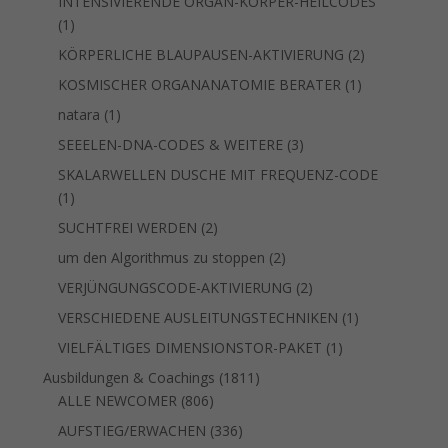
INTENSIVIERENDE ORGAN-KÖRPER-HEILCODES
1
1
Produkt
2
KÖRPERLICHE BLAUPAUSEN-AKTIVIERUNG
2
Produkte
1
KOSMISCHER ORGANANATOMIE BERATER
1
Produkt
1
natara
1
Produkt
3
SEEELEN-DNA-CODES & WEITERE
3
Produkte
SKALARWELLEN DUSCHE MIT FREQUENZ-CODE
1
1
Produkt
2
SUCHTFREI WERDEN
2
Produkte
2
um den Algorithmus zu stoppen
2
Produkte
2
VERJÜNGUNGSCODE-AKTIVIERUNG
2
Produkte
1
VERSCHIEDENE AUSLEITUNGSTECHNIKEN
1
Produkt
1
VIELFÄLTIGES DIMENSIONSTOR-PAKET
1
Produkt
1811
Ausbildungen & Coachings
1811
806
Produkte
ALLE NEWCOMER
806
Produkte
336
AUFSTIEG/ERWACHEN
336