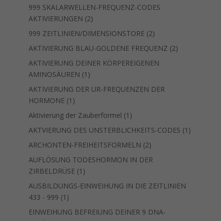
Produkte
999 SKALARWELLEN-FREQUENZ-CODES
2
AKTIVIERUNGEN
2
Produkte
2
999 ZEITLINIEN/DIMENSIONSTORE
2
Produkte
2
AKTIVIERUNG BLAU-GOLDENE FREQUENZ
2
Produkte
AKTIVIERUNG DEINER KÖRPEREIGENEN
1
AMINOSÄUREN
1
Produkt
AKTIVIERUNG DER UR-FREQUENZEN DER
1
HORMONE
1
Produkt
1
Aktivierung der Zauberformel
1
Produkt
1
AKTVIERUNG DES UNSTERBLICHKEITS-CODES
1
Produkt
2
ARCHONTEN-FREIHEITSFORMELN
2
Produkte
AUFLÖSUNG TODESHORMON IN DER
1
ZIRBELDRÜSE
1
Produkt
AUSBILDUNGS-EINWEIHUNG IN DIE ZEITLINIEN
1
433 - 999
1
Produkt
EINWEIHUNG BEFREIUNG DEINER 9 DNA-