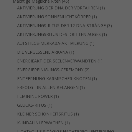
46
Mächtige Magische Riten
46
Produkte
1
AKTIVIERUNG DER DNA DER VORFAHREN
1
Produkt
1
AKTIVIERUNG SONNENLICHTKÖRPER
1
Produkt
3
AKTIVIERUNGS-RITUS DER 12 DNA-STRÄNGE
3
Produkte
1
AKTIVIERUNGSRITUS DES DRITTEN AUGES
1
Produkt
1
AUFSTIEGS-MERKABA-AKTIVIERUNG
1
Produkt
1
DIE VERGESSENE ARKANA
1
Produkt
1
ENERGIEAKT DER SEELENVERWANDTEN
1
Produkt
2
ENERGIEREINIGUNGS-CEREMONY
2
Produkte
1
ENTFERNUNG KARMISCHER KNOTEN
1
Produkt
1
ERFOLG - IN ALLEN BELANGEN
1
Produkt
1
FEMININE POWER
1
Produkt
1
GLÜCKS-RITUS
1
Produkt
1
KLEINER SCHÖNHEITSRITUS
1
Produkt
1
KUNDALINI ERWACHEN
1
Produkt
LICHTVOLLE 3-TÄGIGE NACHTFREQUENTIERUNG