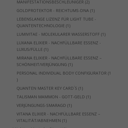
2
MANIFESTATIONSBESCHLEUNIGER
2
Produkte
1
GOLDPROTEKTOR - REICHTUMS-DNA
1
Produkt
LEBENSLANGE LIZENZ FÜR LIGHT TUBE -
1
QUANTENTECHNOLOGIE
1
Produkt
1
LUMIVITAE - MOLEKULARER WASSERSTOFF
1
Produkt
LUXANA ELIXIER - NACHFÜLLBARE ESSENZ -
1
LUXUS/FÜLLE
1
Produkt
MIRANA ELIXIER - NACHFÜLLBARE ESSENZ –
1
SCHÖNHEIT/VERJÜNGUNG
1
Produkt
PERSONAL INDIVIDUAL BODY CONFIGURATOR
1
1
Produkt
1
QUANTEN MASTER KEY CARD ́S
1
Produkt
1
TALISMAN MAMMON - GOTT-GELD
1
Produkt
1
VERJÜNGUNGS-SMARAGD
1
Produkt
VITANA ELIXIER - NACHFÜLLBARE ESSENZ –
1
VITALITÄT/ABNEHMEN
1
Produkt