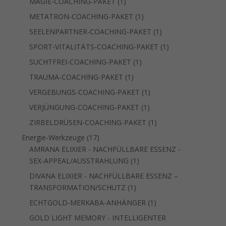
1
MAGIE-COACHING-PAKET
1
Produkt
1
METATRON-COACHING-PAKET
1
Produkt
1
SEELENPARTNER-COACHING-PAKET
1
Produkt
1
SPORT-VITALITÄTS-COACHING-PAKET
1
Produkt
1
SUCHTFREI-COACHING-PAKET
1
Produkt
1
TRAUMA-COACHING-PAKET
1
Produkt
1
VERGEBUNGS-COACHING-PAKET
1
Produkt
1
VERJÜNGUNG-COACHING-PAKET
1
Produkt
1
ZIRBELDRÜSEN-COACHING-PAKET
1
Produkt
17
Energie-Werkzeuge
17
Produkte
AMRANA ELIXIER - NACHFÜLLBARE ESSENZ -
1
SEX-APPEAL/AUSSTRAHLUNG
1
Produkt
DIVANA ELIXIER - NACHFÜLLBARE ESSENZ –
1
TRANSFORMATION/SCHUTZ
1
Produkt
1
ECHTGOLD-MERKABA-ANHÄNGER
1
Produkt
GOLD LIGHT MEMORY - INTELLIGENTER