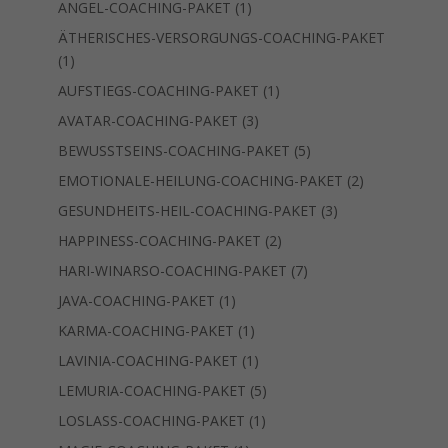
Produkte
1
ANGEL-COACHING-PAKET
1
Produkt
ÄTHERISCHES-VERSORGUNGS-COACHING-PAKET
1
1
Produkt
1
AUFSTIEGS-COACHING-PAKET
1
Produkt
3
AVATAR-COACHING-PAKET
3
Produkte
5
BEWUSSTSEINS-COACHING-PAKET
5
Produkte
2
EMOTIONALE-HEILUNG-COACHING-PAKET
2
Produkte
3
GESUNDHEITS-HEIL-COACHING-PAKET
3
Produkte
2
HAPPINESS-COACHING-PAKET
2
Produkte
7
HARI-WINARSO-COACHING-PAKET
7
Produkte
1
JAVA-COACHING-PAKET
1
Produkt
1
KARMA-COACHING-PAKET
1
Produkt
1
LAVINIA-COACHING-PAKET
1
Produkt
5
LEMURIA-COACHING-PAKET
5
Produkte
1
LOSLASS-COACHING-PAKET
1
Produkt