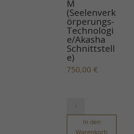
M
(Seelenverk
örperungs-
Technologi
e/Akasha
Schnittstell
e)
750,00
€
GÖTTLICHES
RICHTLINIEN-
INTEGRATIONSSYSTEM
In den
(Seelenverkörperungs-
Technologie/Akasha
Warenkorb