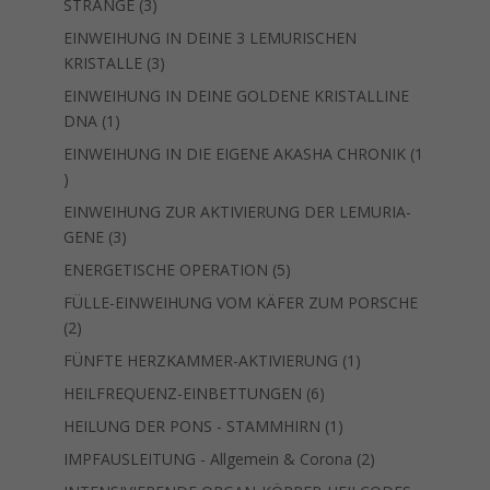
3
STRÄNGE
3
Produkte
EINWEIHUNG IN DEINE 3 LEMURISCHEN
3
KRISTALLE
3
Produkte
EINWEIHUNG IN DEINE GOLDENE KRISTALLINE
1
DNA
1
Produkt
EINWEIHUNG IN DIE EIGENE AKASHA CHRONIK
1
1
Produkt
EINWEIHUNG ZUR AKTIVIERUNG DER LEMURIA-
3
GENE
3
Produkte
5
ENERGETISCHE OPERATION
5
Produkte
FÜLLE-EINWEIHUNG VOM KÄFER ZUM PORSCHE
2
2
Produkte
1
FÜNFTE HERZKAMMER-AKTIVIERUNG
1
Produkt
6
HEILFREQUENZ-EINBETTUNGEN
6
Produkte
1
HEILUNG DER PONS - STAMMHIRN
1
Produkt
2
IMPFAUSLEITUNG - Allgemein & Corona
2
Produkte