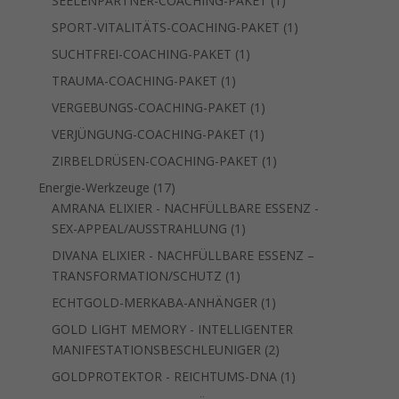
SEELENPARTNER-COACHING-PAKET
1
Produkt
1
SPORT-VITALITÄTS-COACHING-PAKET
1
Produkt
1
SUCHTFREI-COACHING-PAKET
1
Produkt
1
TRAUMA-COACHING-PAKET
1
Produkt
1
VERGEBUNGS-COACHING-PAKET
1
Produkt
1
VERJÜNGUNG-COACHING-PAKET
1
Produkt
1
ZIRBELDRÜSEN-COACHING-PAKET
1
Produkt
17
Energie-Werkzeuge
17
Produkte
AMRANA ELIXIER - NACHFÜLLBARE ESSENZ -
1
SEX-APPEAL/AUSSTRAHLUNG
1
Produkt
DIVANA ELIXIER - NACHFÜLLBARE ESSENZ –
1
TRANSFORMATION/SCHUTZ
1
Produkt
1
ECHTGOLD-MERKABA-ANHÄNGER
1
Produkt
GOLD LIGHT MEMORY - INTELLIGENTER
2
MANIFESTATIONSBESCHLEUNIGER
2
Produkte
1
GOLDPROTEKTOR - REICHTUMS-DNA
1
Produkt