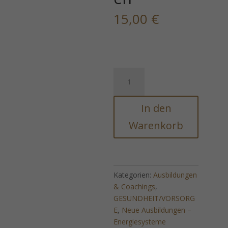
15,00
€
Geistige
Chirurgie
bei
In den
körperlichen
und
Warenkorb
seelischen
Beschwerden
Menge
Kategorien:
Ausbildungen
& Coachings
,
GESUNDHEIT/VORSORG
E
,
Neue Ausbildungen –
Energiesysteme