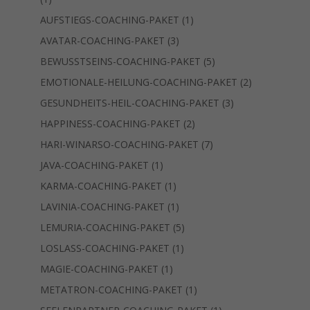
Produkt
1
AUFSTIEGS-COACHING-PAKET
1
Produkt
3
AVATAR-COACHING-PAKET
3
Produkte
5
BEWUSSTSEINS-COACHING-PAKET
5
Produkte
2
EMOTIONALE-HEILUNG-COACHING-PAKET
2
Produkte
3
GESUNDHEITS-HEIL-COACHING-PAKET
3
Produkte
2
HAPPINESS-COACHING-PAKET
2
Produkte
7
HARI-WINARSO-COACHING-PAKET
7
Produkte
1
JAVA-COACHING-PAKET
1
Produkt
1
KARMA-COACHING-PAKET
1
Produkt
1
LAVINIA-COACHING-PAKET
1
Produkt
5
LEMURIA-COACHING-PAKET
5
Produkte
1
LOSLASS-COACHING-PAKET
1
Produkt
1
MAGIE-COACHING-PAKET
1
Produkt
1
METATRON-COACHING-PAKET
1
Produkt
1