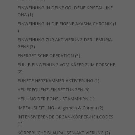
Produkte
EINWEIHUNG IN DEINE GOLDENE KRISTALLINE
1
DNA
1
Produkt
EINWEIHUNG IN DIE EIGENE AKASHA CHRONIK
1
1
Produkt
EINWEIHUNG ZUR AKTIVIERUNG DER LEMURIA-
3
GENE
3
Produkte
5
ENERGETISCHE OPERATION
5
Produkte
FÜLLE-EINWEIHUNG VOM KÄFER ZUM PORSCHE
2
2
Produkte
1
FÜNFTE HERZKAMMER-AKTIVIERUNG
1
Produkt
6
HEILFREQUENZ-EINBETTUNGEN
6
Produkte
1
HEILUNG DER PONS - STAMMHIRN
1
Produkt
2
IMPFAUSLEITUNG - Allgemein & Corona
2
Produkte
INTENSIVIERENDE ORGAN-KÖRPER-HEILCODES
1
1
Produkt
2
KÖRPERLICHE BLAUPAUSEN-AKTIVIERUNG
2