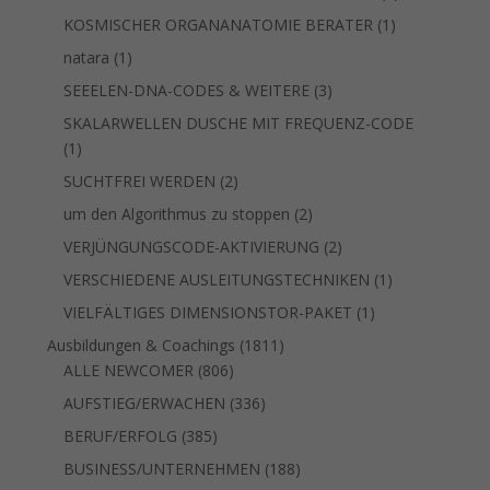
Produkte
1
KOSMISCHER ORGANANATOMIE BERATER
1
Produkt
1
natara
1
Produkt
3
SEEELEN-DNA-CODES & WEITERE
3
Produkte
SKALARWELLEN DUSCHE MIT FREQUENZ-CODE
1
1
Produkt
2
SUCHTFREI WERDEN
2
Produkte
2
um den Algorithmus zu stoppen
2
Produkte
2
VERJÜNGUNGSCODE-AKTIVIERUNG
2
Produkte
1
VERSCHIEDENE AUSLEITUNGSTECHNIKEN
1
Produkt
1
VIELFÄLTIGES DIMENSIONSTOR-PAKET
1
Produkt
1811
Ausbildungen & Coachings
1811
806
Produkte
ALLE NEWCOMER
806
Produkte
336
AUFSTIEG/ERWACHEN
336
Produkte
385
BERUF/ERFOLG
385
Produkte
188
BUSINESS/UNTERNEHMEN
188