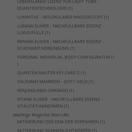
LEBENSLANGE LIZENZ FÜR LIGHT TUBE -
1
QUANTENTECHNOLOGIE
1
Produkt
1
LUMIVITAE - MOLEKULARER WASSERSTOFF
1
Produkt
LUXANA ELIXIER - NACHFÜLLBARE ESSENZ -
1
LUXUS/FÜLLE
1
Produkt
MIRANA ELIXIER - NACHFÜLLBARE ESSENZ –
1
SCHÖNHEIT/VERJÜNGUNG
1
Produkt
PERSONAL INDIVIDUAL BODY CONFIGURATOR
1
1
Produkt
1
QUANTEN MASTER KEY CARD ́S
1
Produkt
1
TALISMAN MAMMON - GOTT-GELD
1
Produkt
1
VERJÜNGUNGS-SMARAGD
1
Produkt
VITANA ELIXIER - NACHFÜLLBARE ESSENZ –
1
VITALITÄT/ABNEHMEN
1
Produkt
46
Mächtige Magische Riten
46
Produkte
1
AKTIVIERUNG DER DNA DER VORFAHREN
1
Produkt
1
AKTIVIERUNG SONNENLICHTKÖRPER
1