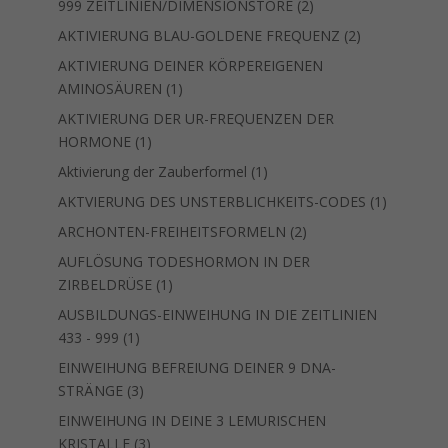
2
999 ZEITLINIEN/DIMENSIONSTORE
2
Produkte
2
AKTIVIERUNG BLAU-GOLDENE FREQUENZ
2
Produkte
AKTIVIERUNG DEINER KÖRPEREIGENEN
1
AMINOSÄUREN
1
Produkt
AKTIVIERUNG DER UR-FREQUENZEN DER
1
HORMONE
1
Produkt
1
Aktivierung der Zauberformel
1
Produkt
1
AKTVIERUNG DES UNSTERBLICHKEITS-CODES
1
Produkt
2
ARCHONTEN-FREIHEITSFORMELN
2
Produkte
AUFLÖSUNG TODESHORMON IN DER
1
ZIRBELDRÜSE
1
Produkt
AUSBILDUNGS-EINWEIHUNG IN DIE ZEITLINIEN
1
433 - 999
1
Produkt
EINWEIHUNG BEFREIUNG DEINER 9 DNA-
3
STRÄNGE
3
Produkte
EINWEIHUNG IN DEINE 3 LEMURISCHEN
3
KRISTALLE
3