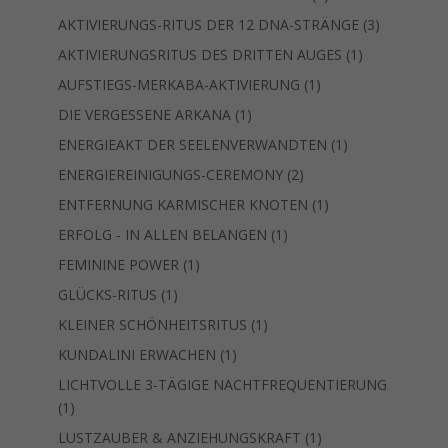
Produkt
3
AKTIVIERUNGS-RITUS DER 12 DNA-STRÄNGE
3
Produkte
1
AKTIVIERUNGSRITUS DES DRITTEN AUGES
1
Produkt
1
AUFSTIEGS-MERKABA-AKTIVIERUNG
1
Produkt
1
DIE VERGESSENE ARKANA
1
Produkt
1
ENERGIEAKT DER SEELENVERWANDTEN
1
Produkt
2
ENERGIEREINIGUNGS-CEREMONY
2
Produkte
1
ENTFERNUNG KARMISCHER KNOTEN
1
Produkt
1
ERFOLG - IN ALLEN BELANGEN
1
Produkt
1
FEMININE POWER
1
Produkt
1
GLÜCKS-RITUS
1
Produkt
1
KLEINER SCHÖNHEITSRITUS
1
Produkt
1
KUNDALINI ERWACHEN
1
Produkt
LICHTVOLLE 3-TÄGIGE NACHTFREQUENTIERUNG
1
1
Produkt
1
LUSTZAUBER & ANZIEHUNGSKRAFT
1