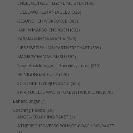
Produkte
106
ENGEL/AUFGESTIEGENE MEISTER
106
Produkte
325
FÜLLE/WOHLSTAND/GELD
325
Produkte
883
GESUNDHEIT/VORSORGE
883
Produkte
832
HARI WINARSO ENERGIEN
832
Produkte
243
KARMA/AHNEN/AKASHA
243
Produkte
339
LIEBE/BEZIEHUNG/PARTNERSCHAFT
339
Produkte
362
MAGIE/SCHAMANISMSU
362
Produkte
315
Neue Ausbildungen – Energiesysteme
315
Produkte
370
REINIGUNG/SCHUTZ
370
Produkte
365
SCHÖNHEIT/VERJÜNGUNG
365
Produkte
670
SPIRITUELLES WACHSTUM/ENTWICKLUNG
670
Produkte
1
Behandlungen
1
Produkt
60
Coaching Pakete
60
Produkte
1
ANGEL-COACHING-PAKET
1
Produkt
ÄTHERISCHES-VERSORGUNGS-COACHING-PAKET
1
1