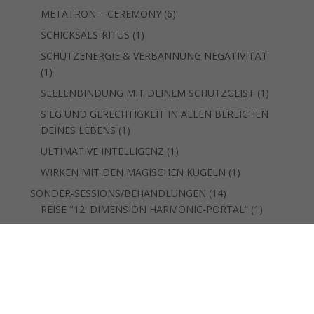
Produkt
6
METATRON – CEREMONY
6
Produkte
1
SCHICKSALS-RITUS
1
Produkt
SCHUTZENERGIE & VERBANNUNG NEGATIVITÄT
1
1
Produkt
1
SEELENBINDUNG MIT DEINEM SCHUTZGEIST
1
Produkt
SIEG UND GERECHTIGKEIT IN ALLEN BEREICHEN
1
DEINES LEBENS
1
Produkt
1
ULTIMATIVE INTELLIGENZ
1
Produkt
1
WIRKEN MIT DEN MAGISCHEN KUGELN
1
Produkt
14
SONDER-SESSIONS/BEHANDLUNGEN
14
Produkte
1
REISE "12. DIMENSION HARMONIC-PORTAL“
1
Produkt
SEELENERINNERUNGS-REISE - "DIAMOND SUN
1
BODY-PORTAL
1
Produkt
STERNENBEWUSSTSEIN-REISE "STARGATE
1
ALIGNMENT-PORTAL
1
Produkt