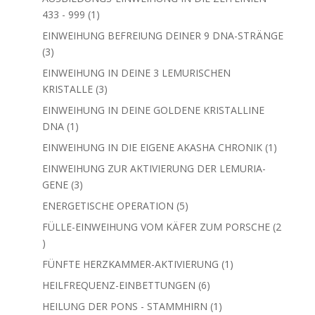
1
433 - 999
1
Produkt
EINWEIHUNG BEFREIUNG DEINER 9 DNA-STRÄNGE
3
3
Produkte
EINWEIHUNG IN DEINE 3 LEMURISCHEN
3
KRISTALLE
3
Produkte
EINWEIHUNG IN DEINE GOLDENE KRISTALLINE
1
DNA
1
Produkt
1
EINWEIHUNG IN DIE EIGENE AKASHA CHRONIK
1
Produkt
EINWEIHUNG ZUR AKTIVIERUNG DER LEMURIA-
3
GENE
3
Produkte
5
ENERGETISCHE OPERATION
5
Produkte
FÜLLE-EINWEIHUNG VOM KÄFER ZUM PORSCHE
2
2
Produkte
1
FÜNFTE HERZKAMMER-AKTIVIERUNG
1
Produkt
6
HEILFREQUENZ-EINBETTUNGEN
6
Produkte
1
HEILUNG DER PONS - STAMMHIRN
1