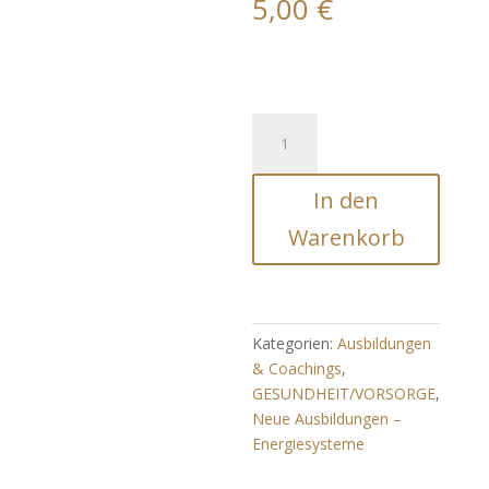
5,00
€
Chaos
Flush
-
In den
Verwirrung
Flush™
Warenkorb
(Stabilisierung
aller
Ebenen)
Menge
Kategorien:
Ausbildungen
& Coachings
,
GESUNDHEIT/VORSORGE
,
Neue Ausbildungen –
Energiesysteme