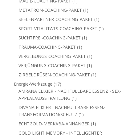
1
MAGIE-COACHING-PAKET
1
Produkt
1
METATRON-COACHING-PAKET
1
Produkt
1
SEELENPARTNER-COACHING-PAKET
1
Produkt
1
SPORT-VITALITÄTS-COACHING-PAKET
1
Produkt
1
SUCHTFREI-COACHING-PAKET
1
Produkt
1
TRAUMA-COACHING-PAKET
1
Produkt
1
VERGEBUNGS-COACHING-PAKET
1
Produkt
1
VERJÜNGUNG-COACHING-PAKET
1
Produkt
1
ZIRBELDRÜSEN-COACHING-PAKET
1
Produkt
17
Energie-Werkzeuge
17
Produkte
AMRANA ELIXIER - NACHFÜLLBARE ESSENZ - SEX-
1
APPEAL/AUSSTRAHLUNG
1
Produkt
DIVANA ELIXIER - NACHFÜLLBARE ESSENZ –
1
TRANSFORMATION/SCHUTZ
1
Produkt
1
ECHTGOLD-MERKABA-ANHÄNGER
1
Produkt
GOLD LIGHT MEMORY - INTELLIGENTER