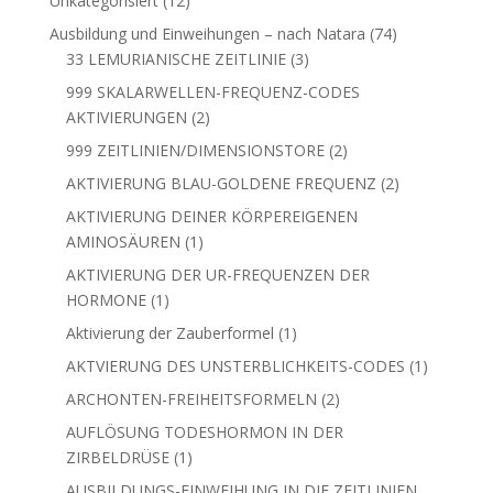
Unkategorisiert
12
Produkte
74
Ausbildung und Einweihungen – nach Natara
74
3
Produkte
33 LEMURIANISCHE ZEITLINIE
3
Produkte
999 SKALARWELLEN-FREQUENZ-CODES
2
AKTIVIERUNGEN
2
Produkte
2
999 ZEITLINIEN/DIMENSIONSTORE
2
Produkte
2
AKTIVIERUNG BLAU-GOLDENE FREQUENZ
2
Produkte
AKTIVIERUNG DEINER KÖRPEREIGENEN
1
AMINOSÄUREN
1
Produkt
AKTIVIERUNG DER UR-FREQUENZEN DER
1
HORMONE
1
Produkt
1
Aktivierung der Zauberformel
1
Produkt
1
AKTVIERUNG DES UNSTERBLICHKEITS-CODES
1
Produkt
2
ARCHONTEN-FREIHEITSFORMELN
2
Produkte
AUFLÖSUNG TODESHORMON IN DER
1
ZIRBELDRÜSE
1
Produkt
AUSBILDUNGS-EINWEIHUNG IN DIE ZEITLINIEN