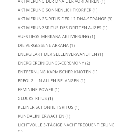
Produkte
1
AKTIVIERUNG DER DNA DER VORFAHREN
1
Produkt
1
AKTIVIERUNG SONNENLICHTKÖRPER
1
Produkt
3
AKTIVIERUNGS-RITUS DER 12 DNA-STRÄNGE
3
Produkte
1
AKTIVIERUNGSRITUS DES DRITTEN AUGES
1
Produkt
1
AUFSTIEGS-MERKABA-AKTIVIERUNG
1
Produkt
1
DIE VERGESSENE ARKANA
1
Produkt
1
ENERGIEAKT DER SEELENVERWANDTEN
1
Produkt
2
ENERGIEREINIGUNGS-CEREMONY
2
Produkte
1
ENTFERNUNG KARMISCHER KNOTEN
1
Produkt
1
ERFOLG - IN ALLEN BELANGEN
1
Produkt
1
FEMININE POWER
1
Produkt
1
GLÜCKS-RITUS
1
Produkt
1
KLEINER SCHÖNHEITSRITUS
1
Produkt
1
KUNDALINI ERWACHEN
1
Produkt
LICHTVOLLE 3-TÄGIGE NACHTFREQUENTIERUNG
1
1