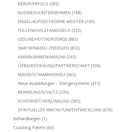
Produkte
385
BERUF/ERFOLG
385
Produkte
188
BUSINESS/UNTERNEHMEN
188
Produkte
106
ENGEL/AUFGESTIEGENE MEISTER
106
Produkte
325
FÜLLE/WOHLSTAND/GELD
325
Produkte
883
GESUNDHEIT/VORSORGE
883
Produkte
832
HARI WINARSO ENERGIEN
832
Produkte
243
KARMA/AHNEN/AKASHA
243
Produkte
339
LIEBE/BEZIEHUNG/PARTNERSCHAFT
339
Produkte
362
MAGIE/SCHAMANISMSU
362
Produkte
315
Neue Ausbildungen – Energiesysteme
315
Produkte
370
REINIGUNG/SCHUTZ
370
Produkte
365
SCHÖNHEIT/VERJÜNGUNG
365
Produkte
670
SPIRITUELLES WACHSTUM/ENTWICKLUNG
670
Produkte
1
Behandlungen
1
Produkt
60
Coaching Pakete
60