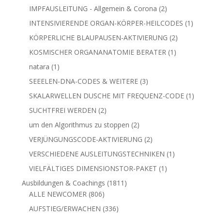
Produkt
2
IMPFAUSLEITUNG - Allgemein & Corona
2
Produkte
1
INTENSIVIERENDE ORGAN-KÖRPER-HEILCODES
1
Produkt
2
KÖRPERLICHE BLAUPAUSEN-AKTIVIERUNG
2
Produkte
1
KOSMISCHER ORGANANATOMIE BERATER
1
Produkt
1
natara
1
Produkt
3
SEEELEN-DNA-CODES & WEITERE
3
Produkte
1
SKALARWELLEN DUSCHE MIT FREQUENZ-CODE
1
Produkt
2
SUCHTFREI WERDEN
2
Produkte
2
um den Algorithmus zu stoppen
2
Produkte
2
VERJÜNGUNGSCODE-AKTIVIERUNG
2
Produkte
1
VERSCHIEDENE AUSLEITUNGSTECHNIKEN
1
Produkt
1
VIELFÄLTIGES DIMENSIONSTOR-PAKET
1
Produkt
1811
Ausbildungen & Coachings
1811
806
Produkte
ALLE NEWCOMER
806
Produkte
336
AUFSTIEG/ERWACHEN
336