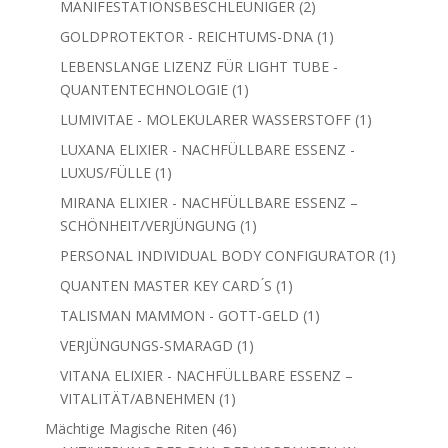
2
MANIFESTATIONSBESCHLEUNIGER
2
Produkte
1
GOLDPROTEKTOR - REICHTUMS-DNA
1
Produkt
LEBENSLANGE LIZENZ FÜR LIGHT TUBE -
1
QUANTENTECHNOLOGIE
1
Produkt
1
LUMIVITAE - MOLEKULARER WASSERSTOFF
1
Produkt
LUXANA ELIXIER - NACHFÜLLBARE ESSENZ -
1
LUXUS/FÜLLE
1
Produkt
MIRANA ELIXIER - NACHFÜLLBARE ESSENZ –
1
SCHÖNHEIT/VERJÜNGUNG
1
Produkt
1
PERSONAL INDIVIDUAL BODY CONFIGURATOR
1
Produkt
1
QUANTEN MASTER KEY CARD ́S
1
Produkt
1
TALISMAN MAMMON - GOTT-GELD
1
Produkt
1
VERJÜNGUNGS-SMARAGD
1
Produkt
VITANA ELIXIER - NACHFÜLLBARE ESSENZ –
1
VITALITÄT/ABNEHMEN
1
Produkt
46
Mächtige Magische Riten
46