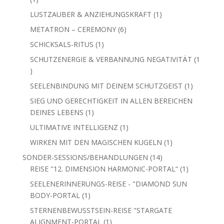
Produkt
1
LUSTZAUBER & ANZIEHUNGSKRAFT
1
Produkt
6
METATRON – CEREMONY
6
Produkte
1
SCHICKSALS-RITUS
1
Produkt
SCHUTZENERGIE & VERBANNUNG NEGATIVITÄT
1
1
Produkt
1
SEELENBINDUNG MIT DEINEM SCHUTZGEIST
1
Produkt
SIEG UND GERECHTIGKEIT IN ALLEN BEREICHEN
1
DEINES LEBENS
1
Produkt
1
ULTIMATIVE INTELLIGENZ
1
Produkt
1
WIRKEN MIT DEN MAGISCHEN KUGELN
1
Produkt
14
SONDER-SESSIONS/BEHANDLUNGEN
14
Produkte
1
REISE "12. DIMENSION HARMONIC-PORTAL“
1
Produkt
SEELENERINNERUNGS-REISE - "DIAMOND SUN
1
BODY-PORTAL
1
Produkt
STERNENBEWUSSTSEIN-REISE "STARGATE
1
ALIGNMENT-PORTAL
1