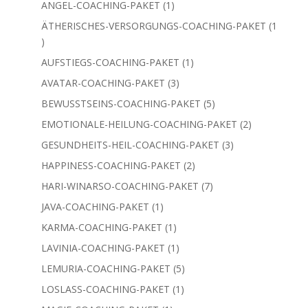
Produkte
1
ANGEL-COACHING-PAKET
1
Produkt
ÄTHERISCHES-VERSORGUNGS-COACHING-PAKET
1
1
Produkt
1
AUFSTIEGS-COACHING-PAKET
1
Produkt
3
AVATAR-COACHING-PAKET
3
Produkte
5
BEWUSSTSEINS-COACHING-PAKET
5
Produkte
2
EMOTIONALE-HEILUNG-COACHING-PAKET
2
Produkte
3
GESUNDHEITS-HEIL-COACHING-PAKET
3
Produkte
2
HAPPINESS-COACHING-PAKET
2
Produkte
7
HARI-WINARSO-COACHING-PAKET
7
Produkte
1
JAVA-COACHING-PAKET
1
Produkt
1
KARMA-COACHING-PAKET
1
Produkt
1
LAVINIA-COACHING-PAKET
1
Produkt
5
LEMURIA-COACHING-PAKET
5
Produkte
1
LOSLASS-COACHING-PAKET
1
Produkt