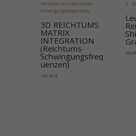
Le
3D REICHTUMS
Re
MATRIX
Sh
INTEGRATION
Gr
(Reichtums-
20,0
Schwingungsfreq
uenzen)
100,00
€