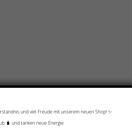
eschenk: Die Energie der Meerjungfrau – Selbsteinweihung!“
ht.
Erforderliche Felder sind mit
*
markiert
Verständnis und viel Freude mit unserem neuen Shop! ✨
ub 🧳 und tanken neue Energie