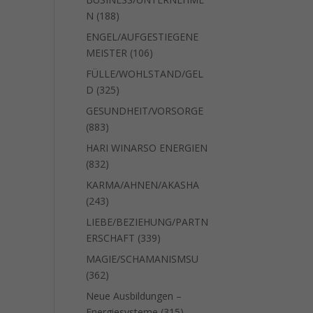
188
N
188
Produkte
ENGEL/AUFGESTIEGENE
106
MEISTER
106
Produkte
FÜLLE/WOHLSTAND/GEL
325
D
325
Produkte
GESUNDHEIT/VORSORGE
883
883
Produkte
HARI WINARSO ENERGIEN
832
832
Produkte
KARMA/AHNEN/AKASHA
243
243
Produkte
LIEBE/BEZIEHUNG/PARTN
339
ERSCHAFT
339
Produkte
MAGIE/SCHAMANISMSU
362
362
Produkte
Neue Ausbildungen –
315
Energiesysteme
315