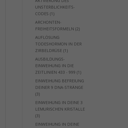
AKTVIERUNG DES
UNSTERBLICHKEITS-
1
CODES
1
Produkt
ARCHONTEN-
2
FREIHEITSFORMELN
2
Produkte
AUFLÖSUNG
TODESHORMON IN DER
1
ZIRBELDRÜSE
1
Produkt
AUSBILDUNGS-
EINWEIHUNG IN DIE
1
ZEITLINIEN 433 - 999
1
Produkt
EINWEIHUNG BEFREIUNG
DEINER 9 DNA-STRÄNGE
3
3
Produkte
EINWEIHUNG IN DEINE 3
LEMURISCHEN KRISTALLE
3
3
Produkte
EINWEIHUNG IN DEINE