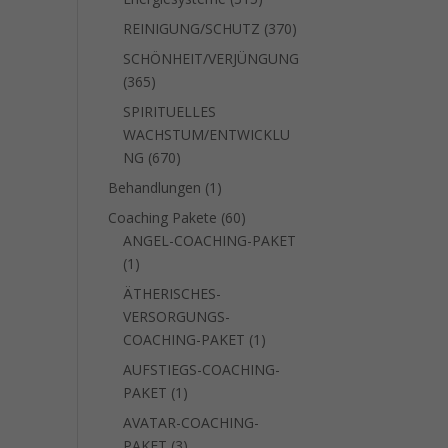
Produkte
370
REINIGUNG/SCHUTZ
370
Produkte
SCHÖNHEIT/VERJÜNGUNG
365
365
Produkte
SPIRITUELLES
WACHSTUM/ENTWICKLU
670
NG
670
Produkte
1
Behandlungen
1
Produkt
60
Coaching Pakete
60
Produkte
ANGEL-COACHING-PAKET
1
1
Produkt
ÄTHERISCHES-
VERSORGUNGS-
1
COACHING-PAKET
1
Produkt
AUFSTIEGS-COACHING-
1
PAKET
1
Produkt
AVATAR-COACHING-
3
PAKET
3