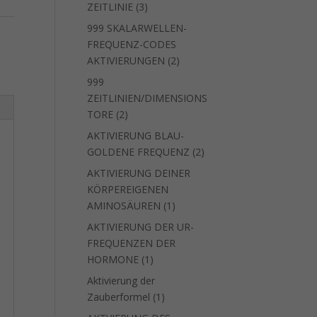
3
ZEITLINIE
3
Produkte
999 SKALARWELLEN-
FREQUENZ-CODES
2
AKTIVIERUNGEN
2
Produkte
999
ZEITLINIEN/DIMENSIONS
2
TORE
2
Produkte
AKTIVIERUNG BLAU-
2
GOLDENE FREQUENZ
2
Produkte
AKTIVIERUNG DEINER
KÖRPEREIGENEN
1
AMINOSÄUREN
1
Produkt
AKTIVIERUNG DER UR-
FREQUENZEN DER
1
HORMONE
1
Produkt
Aktivierung der
1
Zauberformel
1
Produkt