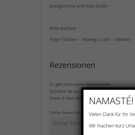
Energiereiche und liebe Grüße
Bella Barbara
Yoga-Teacher – Healing-Coach – Medium
Rezensionen
Es gibt noch keine Rezensionen.
Schreibe die erste Rezension für „Energieg
NAMASTÉ!
Deine E-Mail-Adresse wird nicht veröffentlic
Deine Bewertung
*
Vielen Dank für Ihr 
Wir machen kurz Urla