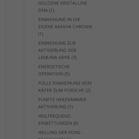
GOLDENE KRISTALLINE
1
DNA
1
Produkt
EINWEIHUNG IN DIE
EIGENE AKASHA CHRONIK
1
1
Produkt
EINWEIHUNG ZUR
AKTIVIERUNG DER
3
LEMURIA-GENE
3
Produkte
ENERGETISCHE
5
OPERATION
5
Produkte
FÜLLE-EINWEIHUNG VOM
2
KÄFER ZUM PORSCHE
2
Produkte
FÜNFTE HERZKAMMER-
1
AKTIVIERUNG
1
Produkt
HEILFREQUENZ-
6
EINBETTUNGEN
6
Produkte
HEILUNG DER PONS -