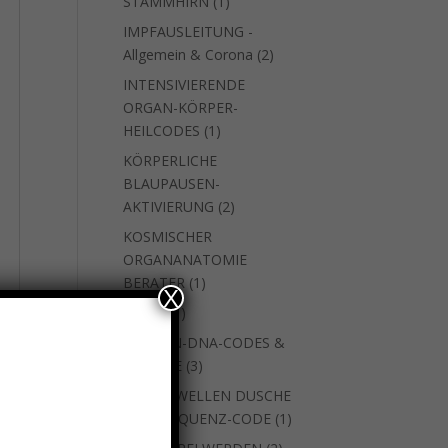
1
STAMMHIRN
1
Produkt
IMPFAUSLEITUNG -
2
Allgemein & Corona
2
Produkte
INTENSIVIERENDE
ORGAN-KÖRPER-
1
HEILCODES
1
Produkt
KÖRPERLICHE
BLAUPAUSEN-
2
AKTIVIERUNG
2
Produkte
KOSMISCHER
ORGANANATOMIE
1
BERATER
1
X
Produkt
1
natara
1
Produkt
SEEELEN-DNA-CODES &
3
WEITERE
3
Produkte
SKALARWELLEN DUSCHE
1
MIT FREQUENZ-CODE
1
Produkt
2