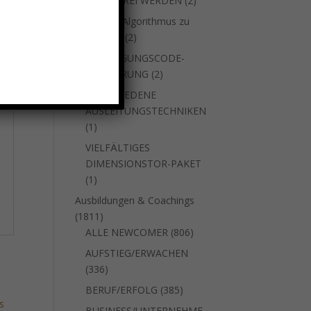
SUCHTFREI WERDEN
2
Produkte
um den Algorithmus zu
2
stoppen
2
Produkte
VERJÜNGUNGSCODE-
2
AKTIVIERUNG
2
Produkte
VERSCHIEDENE
AUSLEITUNGSTECHNIKEN
1
1
Produkt
VIELFÄLTIGES
DIMENSIONSTOR-PAKET
1
1
Produkt
Ausbildungen & Coachings
1811
1811
Produkte
806
ALLE NEWCOMER
806
Produkte
AUFSTIEG/ERWACHEN
336
336
Produkte
385
BERUF/ERFOLG
385
Produkte
BUSINESS/UNTERNEHME