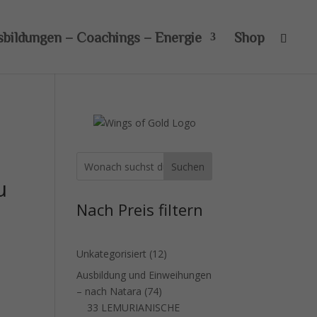
sbildungen – Coachings – Energie
Shop
Suchen
u
Nach Preis filtern
12
Unkategorisiert
12
Produkte
Ausbildung und Einweihungen
74
– nach Natara
74
Produkte
33 LEMURIANISCHE