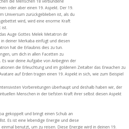
auchen die Menschen 18 verbundene
en oder aber einen 19. Aspekt. Der 19.
 im Universum zurückgeblieben ist, als du
ingebettet wird, wird eine enorme Kraft
 ist.
das Auge Gottes Melek Metatron dir
t in deiner Merkaba einfügt und diesen
on hat die Erlaubnis dies zu tun.
angen, um dich in allen Facetten zu
n. Es war deine Aufgabe von Anbeginn der
rnationen die Erleuchtung und im goldenen Zeitalter das Erwachen zu
Avatare auf Erden tragen einen 19. Aspekt in sich, wie zum Beispiel
er intensivsten Vorbereitungen überhaupt und deshalb haben wir, der
irituellen Menschen in der tiefsten Kraft ihrer selbst diesen Aspekt
ba gekoppelt und bringt einen Schub an
st. Es ist eine lebendige Energie und diese
 einmal benutzt, um zu reisen. Diese Energie wird in deinen 19.