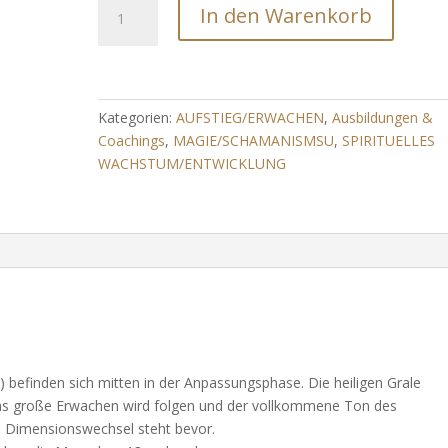
EINBETTUNG
In den Warenkorb
DES
19.
ASPEKTES
(Zurückholen
verlorener
Kategorien:
AUFSTIEG/ERWACHEN
,
Ausbildungen &
Kraft
Coachings
,
MAGIE/SCHAMANISMSU
,
SPIRITUELLES
-
WACHSTUM/ENTWICKLUNG
Merkaba
uvm.)
Menge
 befinden sich mitten in der Anpassungsphase. Die heiligen Grale
 Das große Erwachen wird folgen und der vollkommene Ton des
ße Dimensionswechsel steht bevor.