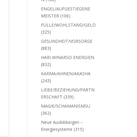
Produkte
ENGEL/AUFGESTIEGENE
106
MEISTER
106
Produkte
FÜLLE/WOHLSTAND/GELD
325
325
Produkte
GESUNDHEIT/VORSORGE
883
883
Produkte
HARI WINARSO ENERGIEN
832
832
Produkte
KARMA/AHNEN/AKASHA
243
243
Produkte
LIEBE/BEZIEHUNG/PARTN
339
ERSCHAFT
339
Produkte
MAGIE/SCHAMANISMSU
362
362
Produkte
Neue Ausbildungen –
315
Energiesysteme
315
Produkte