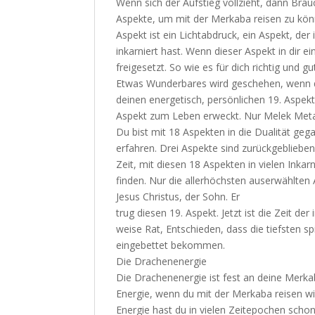
Wenn sich der Aufstieg vollzieht, dann Br
Aspekte, um mit der Merkaba reisen zu könn
Aspekt ist ein Lichtabdruck, ein Aspekt, der
inkarniert hast. Wenn dieser Aspekt in dir e
freigesetzt. So wie es für dich richtig und gut
Etwas Wunderbares wird geschehen, wenn 
deinen energetisch, persönlichen 19. Aspek
Aspekt zum Leben erweckt. Nur Melek Metatr
Du bist mit 18 Aspekten in die Dualität geg
erfahren. Drei Aspekte sind zurückgebliebe
Zeit, mit diesen 18 Aspekten in vielen Inka
finden. Nur die allerhöchsten auserwählten 
Jesus Christus, der Sohn. Er
trug diesen 19. Aspekt. Jetzt ist die Zeit d
weise Rat, Entschieden, dass die tiefsten sp
eingebettet bekommen.
Die Drachenenergie
Die Drachenenergie ist fest an deine Merka
Energie, wenn du mit der Merkaba reisen will
Energie hast du in vielen Zeitepochen schon