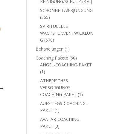
370
REINIGUNG/SCHUTZ
370
Produkte
SCHÖNHEIT/VERJÜNGUNG
365
365
Produkte
SPIRITUELLES
WACHSTUM/ENTWICKLUN
670
G
670
Produkte
1
Behandlungen
1
Produkt
60
Coaching Pakete
60
Produkte
ANGEL-COACHING-PAKET
1
1
Produkt
ÄTHERISCHES-
–
VERSORGUNGS-
1
COACHING-PAKET
1
Produkt
AUFSTIEGS-COACHING-
1
PAKET
1
Produkt
AVATAR-COACHING-
3
PAKET
3
Produkte