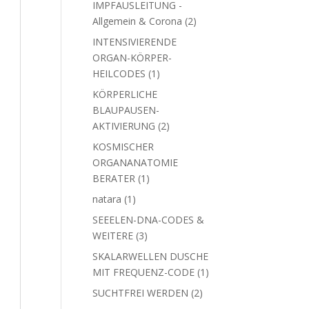
IMPFAUSLEITUNG -
2
Allgemein & Corona
2
Produkte
INTENSIVIERENDE
ORGAN-KÖRPER-
1
HEILCODES
1
Produkt
KÖRPERLICHE
BLAUPAUSEN-
2
AKTIVIERUNG
2
Produkte
KOSMISCHER
ORGANANATOMIE
1
BERATER
1
Produkt
1
natara
1
Produkt
SEEELEN-DNA-CODES &
3
WEITERE
3
Produkte
SKALARWELLEN DUSCHE
1
MIT FREQUENZ-CODE
1
Produkt
2
SUCHTFREI WERDEN
2
Produkte