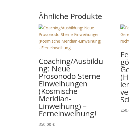
Ähnliche Produkte
Fe
Coaching/Ausbildu
gö
ng: Neue
Ge
Prosonodo Sterne
(H
Einweihungen
le
(Kosmische
ve
Meridian-
Sc
Einweihung) –
250
Ferneinweihung!
350,00
€