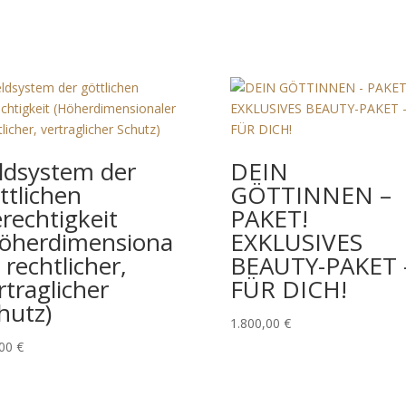
ldsystem der
DEIN
ttlichen
GÖTTINNEN –
rechtigkeit
PAKET!
öherdimensiona
EXKLUSIVES
r rechtlicher,
BEAUTY-PAKET 
rtraglicher
FÜR DICH!
hutz)
1.800,00
€
,00
€