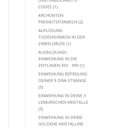
UNSTERBLICHKEITS-
1
CODES
1
Produkt
ARCHONTEN-
2
FREIHEITSFORMELN
2
Produkte
AUFLÖSUNG
TODESHORMON IN DER
1
ZIRBELDRÜSE
1
Produkt
AUSBILDUNGS-
EINWEIHUNG IN DIE
1
ZEITLINIEN 433 - 999
1
Produkt
EINWEIHUNG BEFREIUNG
DEINER 9 DNA-STRÄNGE
3
3
Produkte
EINWEIHUNG IN DEINE 3
LEMURISCHEN KRISTALLE
3
3
Produkte
EINWEIHUNG IN DEINE
GOLDENE KRISTALLINE