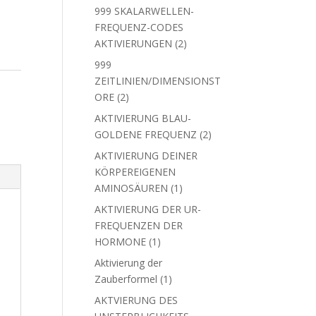
Produkte
999 SKALARWELLEN-
FREQUENZ-CODES
2
AKTIVIERUNGEN
2
Produkte
999
ZEITLINIEN/DIMENSIONST
2
ORE
2
Produkte
AKTIVIERUNG BLAU-
2
GOLDENE FREQUENZ
2
Produkte
AKTIVIERUNG DEINER
KÖRPEREIGENEN
1
AMINOSÄUREN
1
Produkt
AKTIVIERUNG DER UR-
FREQUENZEN DER
1
HORMONE
1
Produkt
Aktivierung der
1
Zauberformel
1
Produkt
AKTVIERUNG DES