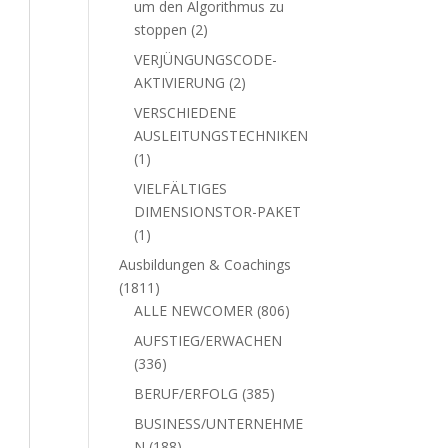
um den Algorithmus zu
2
stoppen
2
Produkte
VERJÜNGUNGSCODE-
2
AKTIVIERUNG
2
Produkte
VERSCHIEDENE
AUSLEITUNGSTECHNIKEN
1
1
Produkt
VIELFÄLTIGES
DIMENSIONSTOR-PAKET
1
1
Produkt
Ausbildungen & Coachings
1811
1811
Produkte
806
ALLE NEWCOMER
806
Produkte
AUFSTIEG/ERWACHEN
336
336
Produkte
385
BERUF/ERFOLG
385
Produkte
BUSINESS/UNTERNEHME
188
N
188