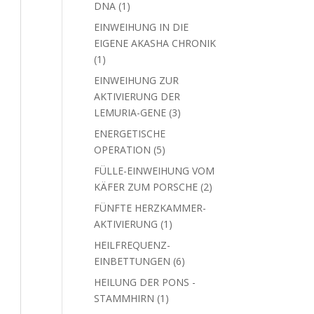
1
DNA
1
Produkt
EINWEIHUNG IN DIE
EIGENE AKASHA CHRONIK
1
1
Produkt
EINWEIHUNG ZUR
AKTIVIERUNG DER
3
LEMURIA-GENE
3
Produkte
ENERGETISCHE
5
OPERATION
5
Produkte
FÜLLE-EINWEIHUNG VOM
2
KÄFER ZUM PORSCHE
2
Produkte
FÜNFTE HERZKAMMER-
1
AKTIVIERUNG
1
Produkt
HEILFREQUENZ-
6
EINBETTUNGEN
6
Produkte
HEILUNG DER PONS -
1
STAMMHIRN
1
Produkt