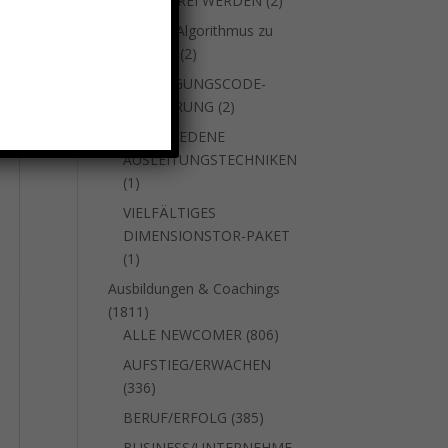
SUCHTFREI WERDEN
2
Produkte
um den Algorithmus zu
2
stoppen
2
Produkte
VERJÜNGUNGSCODE-
2
AKTIVIERUNG
2
Produkte
VERSCHIEDENE
AUSLEITUNGSTECHNIKEN
1
1
Produkt
VIELFÄLTIGES
DIMENSIONSTOR-PAKET
1
1
Produkt
Ausbildungen & Coachings
1811
1811
Produkte
806
ALLE NEWCOMER
806
Produkte
AUFSTIEG/ERWACHEN
336
336
Produkte
385
BERUF/ERFOLG
385
Produkte
BUSINESS/UNTERNEHME