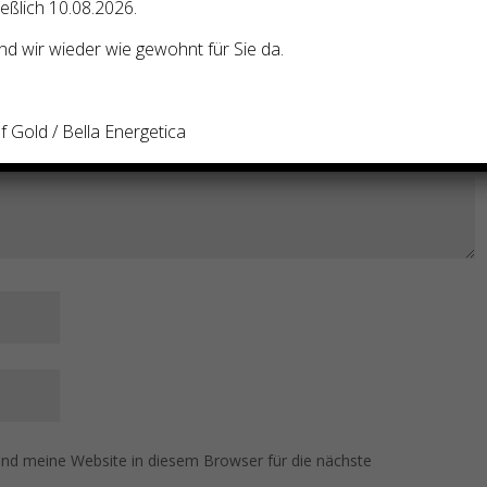
ießlich 10.08.2026.
d wir wieder wie gewohnt für Sie da.
LIXIER“ – nachfüllbare
S – ESSENZ (lebenslanges Elixier) – Bestellung!“
ht.
Erforderliche Felder sind mit
*
markiert
 Gold / Bella Energetica
d meine Website in diesem Browser für die nächste