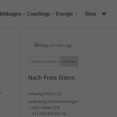
bildungen – Coachings – Energie
Shop
Suchen
Nach Preis filtern
S
12
Unkategorisiert
12
Produkte
Ausbildung und Einweihungen
74
– nach Natara
74
Produkte
33 LEMURIANISCHE