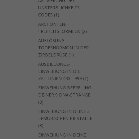
AKTVIERUNG DES
UNSTERBLICHKEITS-
1
CODES
1
Produkt
ARCHONTEN-
2
FREIHEITSFORMELN
2
Produkte
AUFLÖSUNG
TODESHORMON IN DER
1
ZIRBELDRÜSE
1
Produkt
AUSBILDUNGS-
EINWEIHUNG IN DIE
1
ZEITLINIEN 433 - 999
1
Produkt
EINWEIHUNG BEFREIUNG
DEINER 9 DNA-STRÄNGE
3
3
Produkte
EINWEIHUNG IN DEINE 3
LEMURISCHEN KRISTALLE
3
3
Produkte
EINWEIHUNG IN DEINE