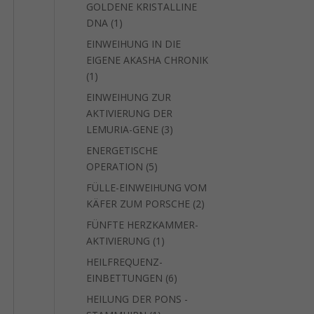
GOLDENE KRISTALLINE
1
DNA
1
Produkt
EINWEIHUNG IN DIE
EIGENE AKASHA CHRONIK
1
1
Produkt
EINWEIHUNG ZUR
AKTIVIERUNG DER
3
LEMURIA-GENE
3
Produkte
ENERGETISCHE
5
OPERATION
5
Produkte
FÜLLE-EINWEIHUNG VOM
2
KÄFER ZUM PORSCHE
2
Produkte
FÜNFTE HERZKAMMER-
1
AKTIVIERUNG
1
Produkt
HEILFREQUENZ-
6
EINBETTUNGEN
6
Produkte
HEILUNG DER PONS -