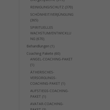
Produkte
370
REINIGUNG/SCHUTZ
370
Produkte
SCHÖNHEIT/VERJÜNGUNG
365
365
Produkte
SPIRITUELLES
WACHSTUM/ENTWICKLU
670
NG
670
Produkte
1
Behandlungen
1
Produkt
60
Coaching Pakete
60
Produkte
ANGEL-COACHING-PAKET
1
1
Produkt
ÄTHERISCHES-
VERSORGUNGS-
1
COACHING-PAKET
1
Produkt
AUFSTIEGS-COACHING-
1
PAKET
1
Produkt
AVATAR-COACHING-
3
PAKET
3