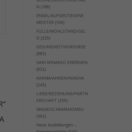
188
N
188
Produkte
ENGEL/AUFGESTIEGENE
106
MEISTER
106
Produkte
FÜLLE/WOHLSTAND/GEL
325
D
325
Produkte
GESUNDHEIT/VORSORGE
883
883
Produkte
HARI WINARSO ENERGIEN
832
832
Produkte
KARMA/AHNEN/AKASHA
243
243
Produkte
LIEBE/BEZIEHUNG/PARTN
339
ERSCHAFT
339
R“
Produkte
MAGIE/SCHAMANISMSU
362
362
A
Produkte
Neue Ausbildungen –
315
Energiesysteme
315