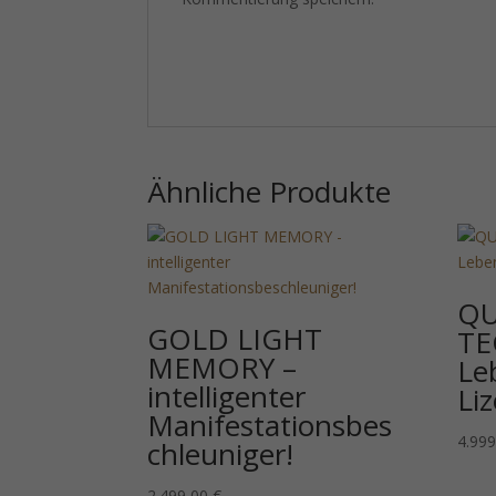
Ähnliche Produkte
Q
GOLD LIGHT
TE
MEMORY –
Le
intelligenter
Li
Manifestationsbes
4.99
chleuniger!
2.499,00
€