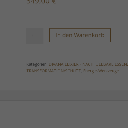
349,00
€
DIVANA-
In den Warenkorb
ELIXIER"
-
nachfüllbare
TRANSFORMATIONS-/WANDLUNGS-/AUFLÖSUNGS
-
Kategorien:
DIVANA ELIXIER - NACHFÜLLBARE ESSEN
ESSENZ
TRANSFORMATION/SCHUTZ
,
Energie-Werkzeuge
(lebenslanges
Elixier)
-
Bestellung!
Menge