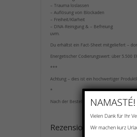
– Trauma loslassen
– Auflösung von Blockaden
– Freiheit/Klarheit
– DNA-Reinigung & – Befreiung
uvm.
Du erhältst ein Fact-Sheet mitgeliefert – do
Energetischer Codierungswert: über 5.500 
***
Achtung – dies ist ein hochwertiger Produkt
*
NAMASTÉ!
Nach der Bestellung setze ich mich mit dir 
Vielen Dank für Ihr 
Rezensionen
Wir machen kurz Urla