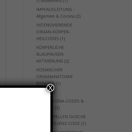
1
STAMMHIRN
1
Produkt
IMPFAUSLEITUNG -
2
Allgemein & Corona
2
Produkte
INTENSIVIERENDE
ORGAN-KÖRPER-
1
HEILCODES
1
Produkt
KÖRPERLICHE
BLAUPAUSEN-
2
AKTIVIERUNG
2
Produkte
KOSMISCHER
ORGANANATOMIE
1
BERATER
1
X
Produkt
1
natara
1
Produkt
SEEELEN-DNA-CODES &
3
WEITERE
3
Produkte
SKALARWELLEN DUSCHE
1
MIT FREQUENZ-CODE
1
Produkt
2