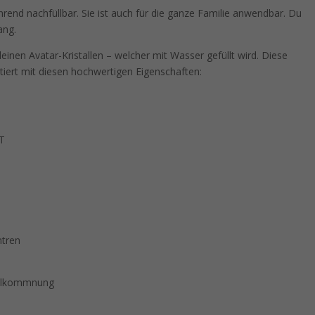
end nachfüllbar. Sie ist auch für die ganze Familie anwendbar. Du
ang.
einen Avatar-Kristallen – welcher mit Wasser gefüllt wird. Diese
entiert mit diesen hochwertigen Eigenschaften:
T
ntren
vollkommnung