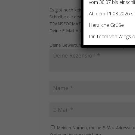
vom 30.07 bis einschl
Es gibt noch keine Rezensionen.
Ab dem 11.08.2026 sin
Schreibe die erste Rezension für „DIVANA-E
TRANSFORMATIONS-/WANDLUNGS-/AUFLÖSUNG
Herzliche Grüße
Deine E-Mail-Adresse wird nicht veröffentlic
Ihr Team von Wings of
Deine Bewertung
*
Meinen Namen, meine E-Mail-Adresse un
Kommentierung speichern.