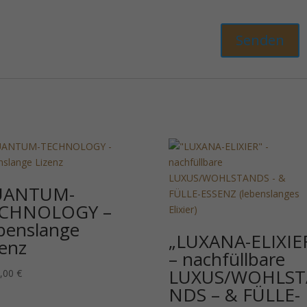
UANTUM-
CHNOLOGY –
benslange
„LUXANA-ELIXIE
zenz
– nachfüllbare
LUXUS/WOHLST
9,00
€
NDS – & FÜLLE-