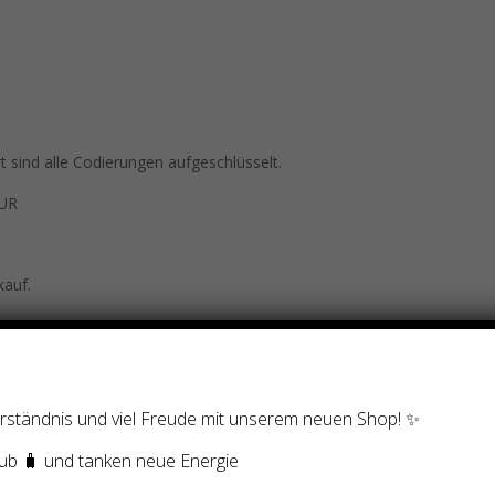
rt sind alle Codierungen aufgeschlüsselt.
EUR
kauf.
in Verbindung – um die Übersendung zu koordinieren.
Verständnis und viel Freude mit unserem neuen Shop! ✨
ub 🧳 und tanken neue Energie