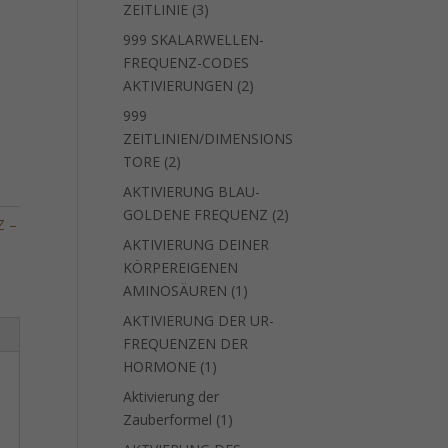
3
ZEITLINIE
3
Produkte
999 SKALARWELLEN-
FREQUENZ-CODES
2
AKTIVIERUNGEN
2
Produkte
999
ZEITLINIEN/DIMENSIONS
2
TORE
2
Produkte
AKTIVIERUNG BLAU-
2
GOLDENE FREQUENZ
2
Z –
Produkte
AKTIVIERUNG DEINER
KÖRPEREIGENEN
1
AMINOSÄUREN
1
Produkt
AKTIVIERUNG DER UR-
FREQUENZEN DER
1
HORMONE
1
Produkt
Aktivierung der
1
Zauberformel
1
Produkt