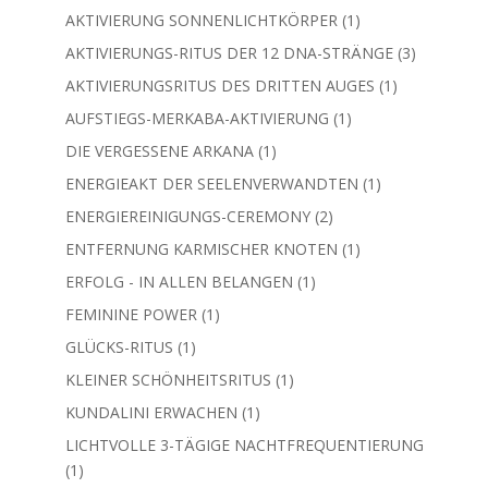
Produkt
1
AKTIVIERUNG SONNENLICHTKÖRPER
1
Produkt
3
AKTIVIERUNGS-RITUS DER 12 DNA-STRÄNGE
3
Produkte
1
AKTIVIERUNGSRITUS DES DRITTEN AUGES
1
Produkt
1
AUFSTIEGS-MERKABA-AKTIVIERUNG
1
Produkt
1
DIE VERGESSENE ARKANA
1
Produkt
1
ENERGIEAKT DER SEELENVERWANDTEN
1
Produkt
2
ENERGIEREINIGUNGS-CEREMONY
2
Produkte
1
ENTFERNUNG KARMISCHER KNOTEN
1
Produkt
1
ERFOLG - IN ALLEN BELANGEN
1
Produkt
1
FEMININE POWER
1
Produkt
1
GLÜCKS-RITUS
1
Produkt
1
KLEINER SCHÖNHEITSRITUS
1
Produkt
1
KUNDALINI ERWACHEN
1
Produkt
LICHTVOLLE 3-TÄGIGE NACHTFREQUENTIERUNG
1
1