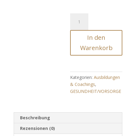
Die
Universelle
Heilkraft
In den
-
Der
Warenkorb
Innere
Heiler
Menge
Kategorien:
Ausbildungen
& Coachings
,
GESUNDHEIT/VORSORGE
Beschreibung
Rezensionen (0)