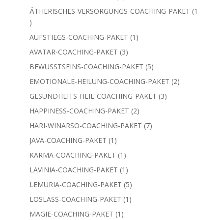
Produkt
ÄTHERISCHES-VERSORGUNGS-COACHING-PAKET
1
1
Produkt
1
AUFSTIEGS-COACHING-PAKET
1
Produkt
3
AVATAR-COACHING-PAKET
3
Produkte
5
BEWUSSTSEINS-COACHING-PAKET
5
Produkte
2
EMOTIONALE-HEILUNG-COACHING-PAKET
2
Produkte
3
GESUNDHEITS-HEIL-COACHING-PAKET
3
Produkte
2
HAPPINESS-COACHING-PAKET
2
Produkte
7
HARI-WINARSO-COACHING-PAKET
7
Produkte
1
JAVA-COACHING-PAKET
1
Produkt
1
KARMA-COACHING-PAKET
1
Produkt
1
LAVINIA-COACHING-PAKET
1
Produkt
5
LEMURIA-COACHING-PAKET
5
Produkte
1
LOSLASS-COACHING-PAKET
1
Produkt
1
MAGIE-COACHING-PAKET
1