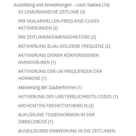
Produkte
74
Ausbildung und Einweihungen – nach Natara
74
3
Produkte
33 LEMURIANISCHE ZEITLINIE
3
Produkte
999 SKALARWELLEN-FREQUENZ-CODES
2
AKTIVIERUNGEN
2
Produkte
2
999 ZEITLINIEN/DIMENSIONSTORE
2
Produkte
2
AKTIVIERUNG BLAU-GOLDENE FREQUENZ
2
Produkte
AKTIVIERUNG DEINER KÖRPEREIGENEN
1
AMINOSÄUREN
1
Produkt
AKTIVIERUNG DER UR-FREQUENZEN DER
1
HORMONE
1
Produkt
1
Aktivierung der Zauberformel
1
Produkt
1
AKTVIERUNG DES UNSTERBLICHKEITS-CODES
1
Produkt
2
ARCHONTEN-FREIHEITSFORMELN
2
Produkte
AUFLÖSUNG TODESHORMON IN DER
1
ZIRBELDRÜSE
1
Produkt
AUSBILDUNGS-EINWEIHUNG IN DIE ZEITLINIEN