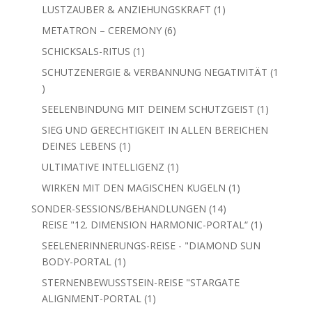
Produkt
1
LUSTZAUBER & ANZIEHUNGSKRAFT
1
Produkt
6
METATRON – CEREMONY
6
Produkte
1
SCHICKSALS-RITUS
1
Produkt
SCHUTZENERGIE & VERBANNUNG NEGATIVITÄT
1
1
Produkt
1
SEELENBINDUNG MIT DEINEM SCHUTZGEIST
1
Produkt
SIEG UND GERECHTIGKEIT IN ALLEN BEREICHEN
1
DEINES LEBENS
1
Produkt
1
ULTIMATIVE INTELLIGENZ
1
Produkt
1
WIRKEN MIT DEN MAGISCHEN KUGELN
1
Produkt
14
SONDER-SESSIONS/BEHANDLUNGEN
14
Produkte
1
REISE "12. DIMENSION HARMONIC-PORTAL“
1
Produkt
SEELENERINNERUNGS-REISE - "DIAMOND SUN
1
BODY-PORTAL
1
Produkt
STERNENBEWUSSTSEIN-REISE "STARGATE
1
ALIGNMENT-PORTAL
1