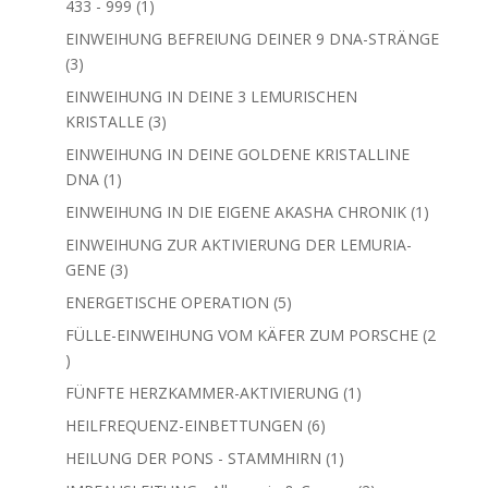
1
433 - 999
1
Produkt
EINWEIHUNG BEFREIUNG DEINER 9 DNA-STRÄNGE
3
3
Produkte
EINWEIHUNG IN DEINE 3 LEMURISCHEN
3
KRISTALLE
3
Produkte
EINWEIHUNG IN DEINE GOLDENE KRISTALLINE
1
DNA
1
Produkt
1
EINWEIHUNG IN DIE EIGENE AKASHA CHRONIK
1
Produkt
EINWEIHUNG ZUR AKTIVIERUNG DER LEMURIA-
3
GENE
3
Produkte
5
ENERGETISCHE OPERATION
5
Produkte
FÜLLE-EINWEIHUNG VOM KÄFER ZUM PORSCHE
2
2
Produkte
1
FÜNFTE HERZKAMMER-AKTIVIERUNG
1
Produkt
6
HEILFREQUENZ-EINBETTUNGEN
6
Produkte
1
HEILUNG DER PONS - STAMMHIRN
1
Produkt