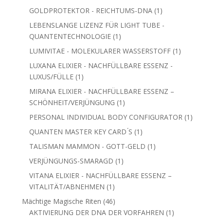
Produkte
1
GOLDPROTEKTOR - REICHTUMS-DNA
1
Produkt
LEBENSLANGE LIZENZ FÜR LIGHT TUBE -
1
QUANTENTECHNOLOGIE
1
Produkt
1
LUMIVITAE - MOLEKULARER WASSERSTOFF
1
Produkt
LUXANA ELIXIER - NACHFÜLLBARE ESSENZ -
1
LUXUS/FÜLLE
1
Produkt
MIRANA ELIXIER - NACHFÜLLBARE ESSENZ –
1
SCHÖNHEIT/VERJÜNGUNG
1
Produkt
1
PERSONAL INDIVIDUAL BODY CONFIGURATOR
1
Produkt
1
QUANTEN MASTER KEY CARD ́S
1
Produkt
1
TALISMAN MAMMON - GOTT-GELD
1
Produkt
1
VERJÜNGUNGS-SMARAGD
1
Produkt
VITANA ELIXIER - NACHFÜLLBARE ESSENZ –
1
VITALITÄT/ABNEHMEN
1
Produkt
46
Mächtige Magische Riten
46
Produkte
1
AKTIVIERUNG DER DNA DER VORFAHREN
1