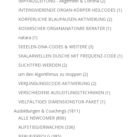
2
IMPFAUSLEITUNG - Allgemein & Corona
2
Produkte
1
INTENSIVIERENDE ORGAN-KÖRPER-HEILCODES
1
Produkt
2
KÖRPERLICHE BLAUPAUSEN-AKTIVIERUNG
2
Produkte
1
KOSMISCHER ORGANANATOMIE BERATER
1
Produkt
1
natara
1
Produkt
3
SEEELEN-DNA-CODES & WEITERE
3
Produkte
1
SKALARWELLEN DUSCHE MIT FREQUENZ-CODE
1
Produkt
2
SUCHTFREI WERDEN
2
Produkte
2
um den Algorithmus zu stoppen
2
Produkte
2
VERJÜNGUNGSCODE-AKTIVIERUNG
2
Produkte
1
VERSCHIEDENE AUSLEITUNGSTECHNIKEN
1
Produkt
1
VIELFÄLTIGES DIMENSIONSTOR-PAKET
1
Produkt
1811
Ausbildungen & Coachings
1811
806
Produkte
ALLE NEWCOMER
806
Produkte
336
AUFSTIEG/ERWACHEN
336
Produkte
385
BERUF/ERFOLG
385