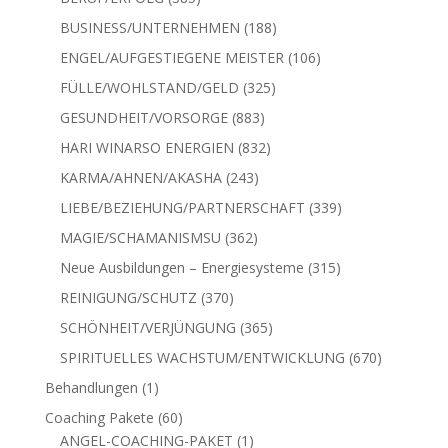
Produkte
188
BUSINESS/UNTERNEHMEN
188
Produkte
106
ENGEL/AUFGESTIEGENE MEISTER
106
Produkte
325
FÜLLE/WOHLSTAND/GELD
325
Produkte
883
GESUNDHEIT/VORSORGE
883
Produkte
832
HARI WINARSO ENERGIEN
832
Produkte
243
KARMA/AHNEN/AKASHA
243
Produkte
339
LIEBE/BEZIEHUNG/PARTNERSCHAFT
339
Produkte
362
MAGIE/SCHAMANISMSU
362
Produkte
315
Neue Ausbildungen – Energiesysteme
315
Produkte
370
REINIGUNG/SCHUTZ
370
Produkte
365
SCHÖNHEIT/VERJÜNGUNG
365
Produkte
670
SPIRITUELLES WACHSTUM/ENTWICKLUNG
670
Produkte
1
Behandlungen
1
Produkt
60
Coaching Pakete
60
Produkte
1
ANGEL-COACHING-PAKET
1