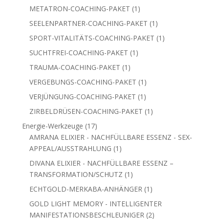
Produkt
1
METATRON-COACHING-PAKET
1
Produkt
1
SEELENPARTNER-COACHING-PAKET
1
Produkt
1
SPORT-VITALITÄTS-COACHING-PAKET
1
Produkt
1
SUCHTFREI-COACHING-PAKET
1
Produkt
1
TRAUMA-COACHING-PAKET
1
Produkt
1
VERGEBUNGS-COACHING-PAKET
1
Produkt
1
VERJÜNGUNG-COACHING-PAKET
1
Produkt
1
ZIRBELDRÜSEN-COACHING-PAKET
1
Produkt
17
Energie-Werkzeuge
17
Produkte
AMRANA ELIXIER - NACHFÜLLBARE ESSENZ - SEX-
1
APPEAL/AUSSTRAHLUNG
1
Produkt
DIVANA ELIXIER - NACHFÜLLBARE ESSENZ –
1
TRANSFORMATION/SCHUTZ
1
Produkt
1
ECHTGOLD-MERKABA-ANHÄNGER
1
Produkt
GOLD LIGHT MEMORY - INTELLIGENTER
2
MANIFESTATIONSBESCHLEUNIGER
2