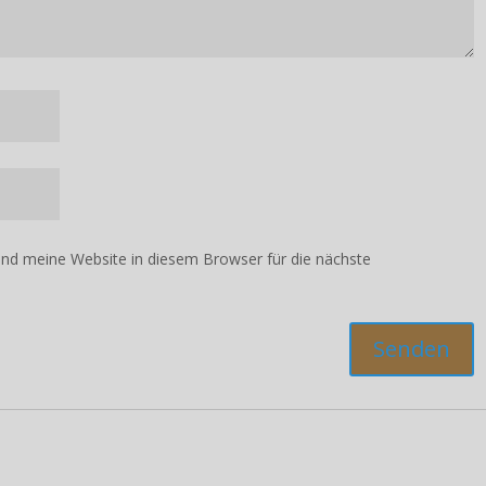
d meine Website in diesem Browser für die nächste
Verständnis und viel Freude mit unserem neuen Shop! ✨
ub 🧳 und tanken neue Energie