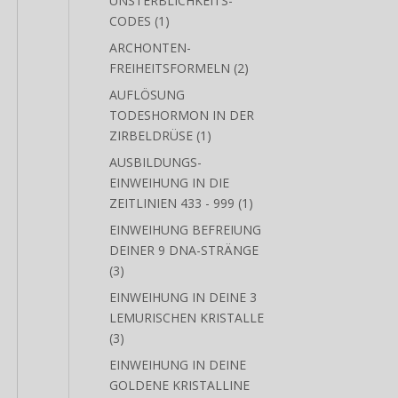
AKTVIERUNG DES
UNSTERBLICHKEITS-
1
CODES
1
Produkt
ARCHONTEN-
2
FREIHEITSFORMELN
2
Produkte
AUFLÖSUNG
TODESHORMON IN DER
1
ZIRBELDRÜSE
1
Produkt
AUSBILDUNGS-
EINWEIHUNG IN DIE
1
ZEITLINIEN 433 - 999
1
Produkt
EINWEIHUNG BEFREIUNG
DEINER 9 DNA-STRÄNGE
3
3
Produkte
EINWEIHUNG IN DEINE 3
LEMURISCHEN KRISTALLE
3
3
Produkte
EINWEIHUNG IN DEINE