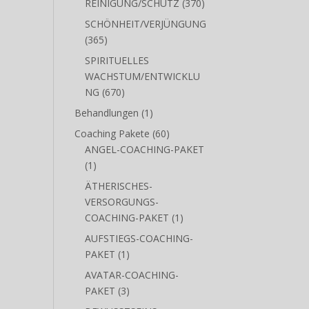
Produkte
370
REINIGUNG/SCHUTZ
370
Produkte
SCHÖNHEIT/VERJÜNGUNG
365
365
Produkte
SPIRITUELLES
WACHSTUM/ENTWICKLU
670
NG
670
Produkte
1
Behandlungen
1
Produkt
60
Coaching Pakete
60
Produkte
ANGEL-COACHING-PAKET
1
1
Produkt
ÄTHERISCHES-
VERSORGUNGS-
1
COACHING-PAKET
1
Produkt
AUFSTIEGS-COACHING-
1
PAKET
1
Produkt
AVATAR-COACHING-
3
PAKET
3