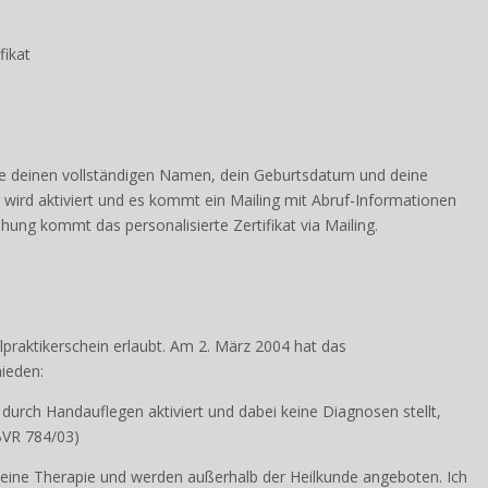
t, um Deinen Charakter zu entwickeln und Deine eigenen Fähigkeiten
fikat
e deinen vollständigen Namen, dein Geburtsdatum und deine
 wird aktiviert und es kommt ein Mailing mit Abruf-Informationen
ung kommt das personalisierte Zertifikat via Mailing.
ilpraktikerschein erlaubt. Am 2. März 2004 hat das
ieden:
 durch Handauflegen aktiviert und dabei keine Diagnosen stellt,
1BVR 784/03)