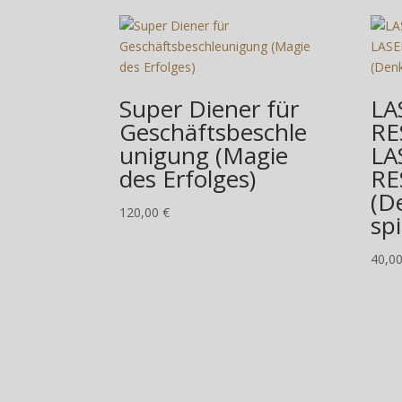
Ähnliche Produkte
vom 30.07 bis einschl
Ab dem 11.08.2026 sin
Herzliche Grüße
Ihr Team von Wings of
Super Diener für
LA
Geschäftsbeschle
RE
unigung (Magie
LA
des Erfolges)
R
(D
120,00
€
spi
40,0