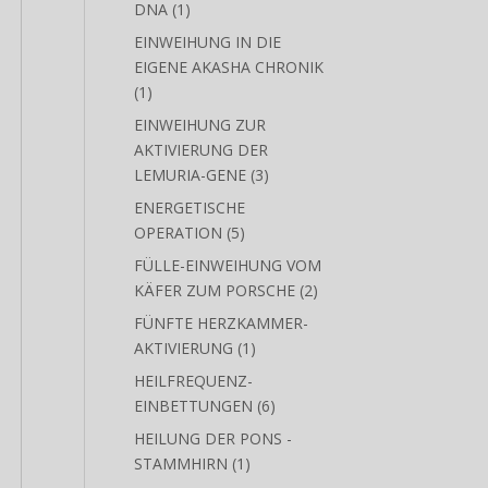
GOLDENE KRISTALLINE
1
DNA
1
Produkt
EINWEIHUNG IN DIE
EIGENE AKASHA CHRONIK
1
1
Produkt
EINWEIHUNG ZUR
AKTIVIERUNG DER
3
LEMURIA-GENE
3
Produkte
ENERGETISCHE
5
OPERATION
5
Produkte
FÜLLE-EINWEIHUNG VOM
2
KÄFER ZUM PORSCHE
2
Produkte
FÜNFTE HERZKAMMER-
1
AKTIVIERUNG
1
Produkt
HEILFREQUENZ-
6
EINBETTUNGEN
6
Produkte
HEILUNG DER PONS -