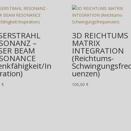
ießlich 10.08.2026.
d wir wieder wie gewohnt für Sie da.
 Gold / Bella Energetica
SERSTRAHL
3D REICHTUMS
SONANZ –
MATRIX
SER BEAM
INTEGRATION
ESONANCE
(Reichtums-
enkfähigkeit/In
Schwingungsfre
ration)
uenzen)
0
€
100,00
€