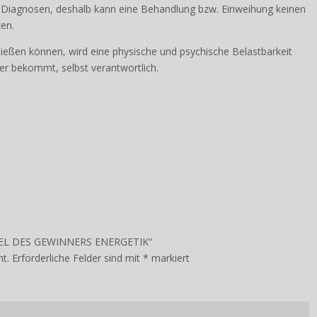
eine Therapie und werden außerhalb der Heilkunde angeboten. Ich
e Diagnosen, deshalb kann eine Behandlung bzw. Einweihung keinen
zen.
ließen können, wird eine physische und psychische Belastbarkeit
e er bekommt, selbst verantwortlich.
LÜGEL DES GEWINNERS ENERGETIK“
ht.
Erforderliche Felder sind mit
*
markiert