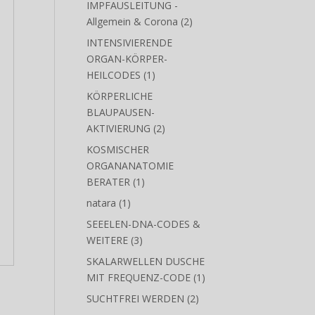
1
STAMMHIRN
1
Produkt
IMPFAUSLEITUNG -
2
Allgemein & Corona
2
Produkte
INTENSIVIERENDE
ORGAN-KÖRPER-
1
HEILCODES
1
Produkt
KÖRPERLICHE
BLAUPAUSEN-
2
AKTIVIERUNG
2
Produkte
KOSMISCHER
ORGANANATOMIE
1
BERATER
1
X
Produkt
1
natara
1
Produkt
SEEELEN-DNA-CODES &
3
WEITERE
3
Produkte
SKALARWELLEN DUSCHE
1
MIT FREQUENZ-CODE
1
Produkt
2