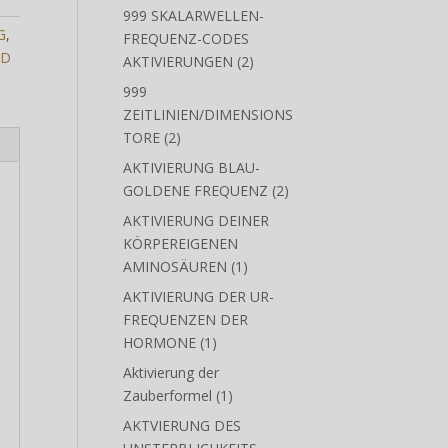
3
ZEITLINIE
3
Produkte
999 SKALARWELLEN-
G
,
FREQUENZ-CODES
LD
2
AKTIVIERUNGEN
2
Produkte
999
ZEITLINIEN/DIMENSIONS
2
TORE
2
Produkte
AKTIVIERUNG BLAU-
2
GOLDENE FREQUENZ
2
Produkte
AKTIVIERUNG DEINER
KÖRPEREIGENEN
1
AMINOSÄUREN
1
Produkt
AKTIVIERUNG DER UR-
FREQUENZEN DER
1
HORMONE
1
Produkt
Aktivierung der
1
Zauberformel
1
Produkt