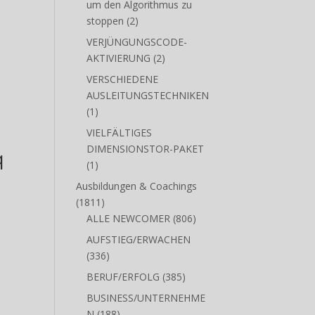
SUCHTFREI WERDEN
2
Produkte
um den Algorithmus zu
2
stoppen
2
Produkte
VERJÜNGUNGSCODE-
2
AKTIVIERUNG
2
Produkte
VERSCHIEDENE
AUSLEITUNGSTECHNIKEN
1
1
Produkt
VIELFÄLTIGES
DIMENSIONSTOR-PAKET
q
1
1
Produkt
Ausbildungen & Coachings
1811
1811
Produkte
806
ALLE NEWCOMER
806
Produkte
AUFSTIEG/ERWACHEN
336
336
Produkte
385
BERUF/ERFOLG
385
Produkte
BUSINESS/UNTERNEHME