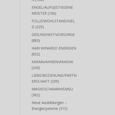
188
N
188
Produkte
ENGEL/AUFGESTIEGENE
106
MEISTER
106
Produkte
FÜLLE/WOHLSTAND/GEL
325
D
325
Produkte
GESUNDHEIT/VORSORGE
883
883
Produkte
HARI WINARSO ENERGIEN
832
832
Produkte
KARMA/AHNEN/AKASHA
243
243
Produkte
LIEBE/BEZIEHUNG/PARTN
339
ERSCHAFT
339
Produkte
MAGIE/SCHAMANISMSU
362
362
Produkte
Neue Ausbildungen –
315
Energiesysteme
315