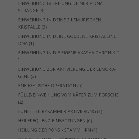
Produkt
EINWEIHUNG BEFREIUNG DEINER 9 DNA-
3
STRÄNGE
3
Produkte
EINWEIHUNG IN DEINE 3 LEMURISCHEN
3
KRISTALLE
3
Produkte
EINWEIHUNG IN DEINE GOLDENE KRISTALLINE
1
DNA
1
Produkt
EINWEIHUNG IN DIE EIGENE AKASHA CHRONIK
1
1
Produkt
EINWEIHUNG ZUR AKTIVIERUNG DER LEMURIA-
3
GENE
3
Produkte
5
ENERGETISCHE OPERATION
5
Produkte
FÜLLE-EINWEIHUNG VOM KÄFER ZUM PORSCHE
2
2
Produkte
1
FÜNFTE HERZKAMMER-AKTIVIERUNG
1
Produkt
6
HEILFREQUENZ-EINBETTUNGEN
6
Produkte
1
HEILUNG DER PONS - STAMMHIRN
1
Produkt
2