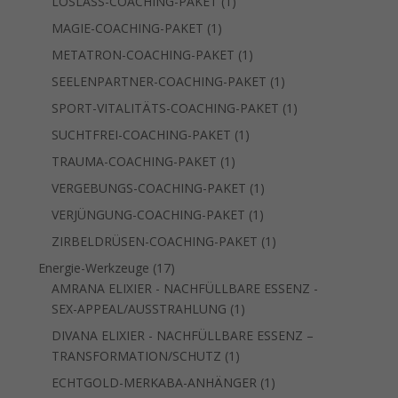
1
LOSLASS-COACHING-PAKET
1
Produkt
1
MAGIE-COACHING-PAKET
1
Produkt
1
METATRON-COACHING-PAKET
1
Produkt
1
SEELENPARTNER-COACHING-PAKET
1
Produkt
1
SPORT-VITALITÄTS-COACHING-PAKET
1
Produkt
1
SUCHTFREI-COACHING-PAKET
1
Produkt
1
TRAUMA-COACHING-PAKET
1
Produkt
1
VERGEBUNGS-COACHING-PAKET
1
Produkt
1
VERJÜNGUNG-COACHING-PAKET
1
Produkt
1
ZIRBELDRÜSEN-COACHING-PAKET
1
Produkt
17
Energie-Werkzeuge
17
Produkte
AMRANA ELIXIER - NACHFÜLLBARE ESSENZ -
1
SEX-APPEAL/AUSSTRAHLUNG
1
Produkt
DIVANA ELIXIER - NACHFÜLLBARE ESSENZ –
1
TRANSFORMATION/SCHUTZ
1
Produkt
1
ECHTGOLD-MERKABA-ANHÄNGER
1