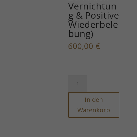
Vernichtun
g & Positive
Wiederbele
bung)
600,00
€
Das
Necrochronos-
Siegelsystem
In den
(Negative
Zeitlinien-
Warenkorb
Vernichtung
&
Positive
Wiederbelebung)