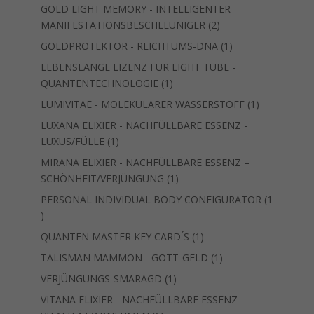
Produkt
GOLD LIGHT MEMORY - INTELLIGENTER
2
MANIFESTATIONSBESCHLEUNIGER
2
Produkte
1
GOLDPROTEKTOR - REICHTUMS-DNA
1
Produkt
LEBENSLANGE LIZENZ FÜR LIGHT TUBE -
1
QUANTENTECHNOLOGIE
1
Produkt
1
LUMIVITAE - MOLEKULARER WASSERSTOFF
1
Produkt
LUXANA ELIXIER - NACHFÜLLBARE ESSENZ -
1
LUXUS/FÜLLE
1
Produkt
MIRANA ELIXIER - NACHFÜLLBARE ESSENZ –
1
SCHÖNHEIT/VERJÜNGUNG
1
Produkt
PERSONAL INDIVIDUAL BODY CONFIGURATOR
1
1
Produkt
1
QUANTEN MASTER KEY CARD ́S
1
Produkt
1
TALISMAN MAMMON - GOTT-GELD
1
Produkt
1
VERJÜNGUNGS-SMARAGD
1
Produkt
VITANA ELIXIER - NACHFÜLLBARE ESSENZ –