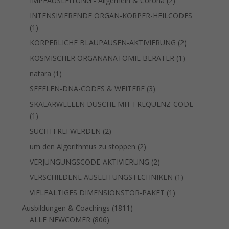
IMPFAUSLEITUNG - Allgemein & Corona
2
Produkte
INTENSIVIERENDE ORGAN-KÖRPER-HEILCODES
1
1
Produkt
2
KÖRPERLICHE BLAUPAUSEN-AKTIVIERUNG
2
Produkte
1
KOSMISCHER ORGANANATOMIE BERATER
1
Produkt
1
natara
1
Produkt
3
SEEELEN-DNA-CODES & WEITERE
3
Produkte
SKALARWELLEN DUSCHE MIT FREQUENZ-CODE
1
1
Produkt
2
SUCHTFREI WERDEN
2
Produkte
2
um den Algorithmus zu stoppen
2
Produkte
2
VERJÜNGUNGSCODE-AKTIVIERUNG
2
Produkte
1
VERSCHIEDENE AUSLEITUNGSTECHNIKEN
1
Produkt
1
VIELFÄLTIGES DIMENSIONSTOR-PAKET
1
Produkt
1811
Ausbildungen & Coachings
1811
806
Produkte
ALLE NEWCOMER
806