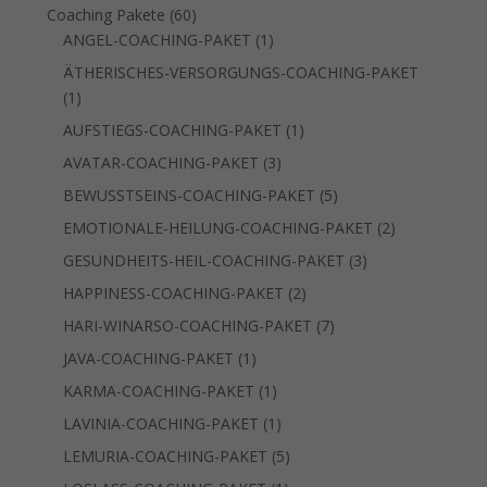
Produkt
60
Coaching Pakete
60
Produkte
1
ANGEL-COACHING-PAKET
1
Produkt
ÄTHERISCHES-VERSORGUNGS-COACHING-PAKET
1
1
Produkt
1
AUFSTIEGS-COACHING-PAKET
1
Produkt
3
AVATAR-COACHING-PAKET
3
Produkte
5
BEWUSSTSEINS-COACHING-PAKET
5
Produkte
2
EMOTIONALE-HEILUNG-COACHING-PAKET
2
Produkte
3
GESUNDHEITS-HEIL-COACHING-PAKET
3
Produkte
2
HAPPINESS-COACHING-PAKET
2
Produkte
7
HARI-WINARSO-COACHING-PAKET
7
Produkte
1
JAVA-COACHING-PAKET
1
Produkt
1
KARMA-COACHING-PAKET
1
Produkt
1
LAVINIA-COACHING-PAKET
1
Produkt
5
LEMURIA-COACHING-PAKET
5
Produkte