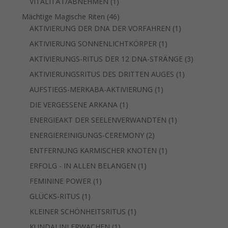
1
VITALITÄT/ABNEHMEN
1
Produkt
46
Mächtige Magische Riten
46
Produkte
1
AKTIVIERUNG DER DNA DER VORFAHREN
1
Produkt
1
AKTIVIERUNG SONNENLICHTKÖRPER
1
Produkt
3
AKTIVIERUNGS-RITUS DER 12 DNA-STRÄNGE
3
Produkte
1
AKTIVIERUNGSRITUS DES DRITTEN AUGES
1
Produkt
1
AUFSTIEGS-MERKABA-AKTIVIERUNG
1
Produkt
1
DIE VERGESSENE ARKANA
1
Produkt
1
ENERGIEAKT DER SEELENVERWANDTEN
1
Produkt
2
ENERGIEREINIGUNGS-CEREMONY
2
Produkte
1
ENTFERNUNG KARMISCHER KNOTEN
1
Produkt
1
ERFOLG - IN ALLEN BELANGEN
1
Produkt
1
FEMININE POWER
1
Produkt
1
GLÜCKS-RITUS
1
Produkt
1
KLEINER SCHÖNHEITSRITUS
1
Produkt
1
KUNDALINI ERWACHEN
1