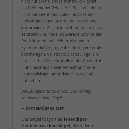
nicht nur ein heilendes Konstrukt – es ist
ein P
akt mit der Zeit selbst.
Geschmiedet im
Licht der Leere des Endes, nutzt es den
nekromantischen Strom, um kranke oder
korrumpierte Zeitlinien an ihren Wurzeln zu
zerstören und neue, souveräne Ströme der
Realität wiederzubeleben. Wo andere
Systeme die Vergangenheit korrigieren oder
beschönigen, vollstreckt dieses Siegel ein
ritualisiertes Umkehrurteil an der Kausalität
– und lässt aus dieser Vernichtung neue
Schicksalslinien unter deiner Herrschaft
entstehen.
Die Zeit gehorcht nicht der Erinnerung,
sondern deinem Siegel.
✦
SYSTEMÜBERSICHT
Das Siegel fungiert als
lebendiges
Neukonstuktionssiegel,
das in Ihrem