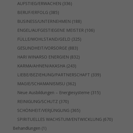
Produkte
336
AUFSTIEG/ERWACHEN
336
Produkte
385
BERUF/ERFOLG
385
Produkte
188
BUSINESS/UNTERNEHMEN
188
Produkte
106
ENGEL/AUFGESTIEGENE MEISTER
106
Produkte
325
FÜLLE/WOHLSTAND/GELD
325
Produkte
883
GESUNDHEIT/VORSORGE
883
Produkte
832
HARI WINARSO ENERGIEN
832
Produkte
243
KARMA/AHNEN/AKASHA
243
Produkte
339
LIEBE/BEZIEHUNG/PARTNERSCHAFT
339
Produkte
362
MAGIE/SCHAMANISMSU
362
Produkte
315
Neue Ausbildungen – Energiesysteme
315
Produkte
370
REINIGUNG/SCHUTZ
370
Produkte
365
SCHÖNHEIT/VERJÜNGUNG
365
Produkte
670
SPIRITUELLES WACHSTUM/ENTWICKLUNG
670
Produkte
1
Behandlungen
1