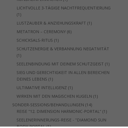
Produkt
LICHTVOLLE 3-TÄGIGE NACHTFREQUENTIERUNG
1
1
Produkt
1
LUSTZAUBER & ANZIEHUNGSKRAFT
1
Produkt
6
METATRON – CEREMONY
6
Produkte
1
SCHICKSALS-RITUS
1
Produkt
SCHUTZENERGIE & VERBANNUNG NEGATIVITÄT
1
1
Produkt
1
SEELENBINDUNG MIT DEINEM SCHUTZGEIST
1
Produkt
SIEG UND GERECHTIGKEIT IN ALLEN BEREICHEN
1
DEINES LEBENS
1
Produkt
1
ULTIMATIVE INTELLIGENZ
1
Produkt
1
WIRKEN MIT DEN MAGISCHEN KUGELN
1
Produkt
14
SONDER-SESSIONS/BEHANDLUNGEN
14
Produkte
1
REISE "12. DIMENSION HARMONIC-PORTAL“
1
Produkt
SEELENERINNERUNGS-REISE - "DIAMOND SUN
1
BODY-PORTAL
1