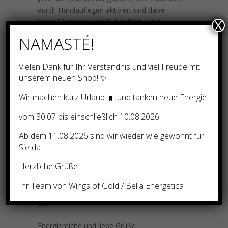
durch Handauflegen aktiviert und dabei
keine Diagnosen stellt, benötigt keine
X
Heilpraktikererlaubnis.“(AZ 1BVR 784/03)
NAMASTÉ!
Reikibehandlungen bzw.Einweihungen sind
keine Therapie und werden außerhalb der
Vielen Dank für Ihr Verständnis und viel Freude mit
Heilkunde angeboten. Ich gebe keine
unserem neuen Shop! ✨
Heilversprechen und stelle keine
Wir machen kurz Urlaub 🧳 und tanken neue Energie
Diagnosen, deshalb kann eine Behandlung
bzw. Einweihung keinen Arzt, Heilpraktiker
vom 30.07 bis einschließlich 10.08.2026.
oder Medikamente ersetzen.
Ab dem 11.08.2026 sind wir wieder wie gewohnt für
Da bei allen Einweihungen starke Energien
Sie da.
fließen können, wird eine physische und
psychische Belastbarkeit vorausgesetzt.
Herzliche Grüße
Jeder ist für die Energien die er bekommt,
Ihr Team von Wings of Gold / Bella Energetica
selbst verantwortlich.
***
Energiereiche und liebe Grüße