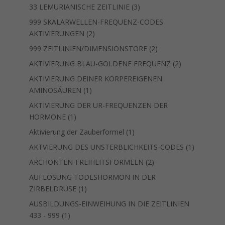
3
Produkte
33 LEMURIANISCHE ZEITLINIE
3
Produkte
999 SKALARWELLEN-FREQUENZ-CODES
2
AKTIVIERUNGEN
2
Produkte
2
999 ZEITLINIEN/DIMENSIONSTORE
2
Produkte
2
AKTIVIERUNG BLAU-GOLDENE FREQUENZ
2
Produkte
AKTIVIERUNG DEINER KÖRPEREIGENEN
1
AMINOSÄUREN
1
Produkt
AKTIVIERUNG DER UR-FREQUENZEN DER
1
HORMONE
1
Produkt
1
Aktivierung der Zauberformel
1
Produkt
1
AKTVIERUNG DES UNSTERBLICHKEITS-CODES
1
Produkt
2
ARCHONTEN-FREIHEITSFORMELN
2
Produkte
AUFLÖSUNG TODESHORMON IN DER
1
ZIRBELDRÜSE
1
Produkt
AUSBILDUNGS-EINWEIHUNG IN DIE ZEITLINIEN
1
433 - 999
1