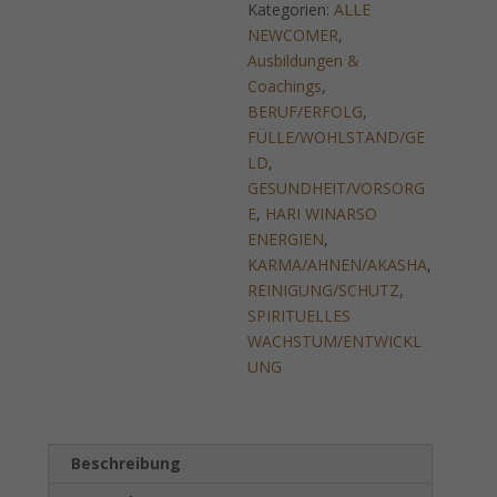
Kategorien:
ALLE
Menge
NEWCOMER
,
Ausbildungen &
Coachings
,
BERUF/ERFOLG
,
FÜLLE/WOHLSTAND/GE
LD
,
GESUNDHEIT/VORSORG
E
,
HARI WINARSO
ENERGIEN
,
KARMA/AHNEN/AKASHA
,
REINIGUNG/SCHUTZ
,
SPIRITUELLES
WACHSTUM/ENTWICKL
UNG
Beschreibung