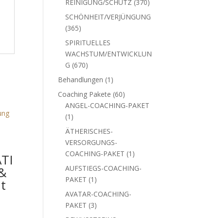
370
REINIGUNG/SCHUTZ
370
Produkte
SCHÖNHEIT/VERJÜNGUNG
365
365
Produkte
SPIRITUELLES
WACHSTUM/ENTWICKLUN
670
G
670
Produkte
1
Behandlungen
1
Produkt
60
Coaching Pakete
60
Produkte
ANGEL-COACHING-PAKET
1
1
Produkt
ÄTHERISCHES-
VERSORGUNGS-
1
COACHING-PAKET
1
TI
Produkt
 &
AUFSTIEGS-COACHING-
1
PAKET
1
t
Produkt
AVATAR-COACHING-
3
PAKET
3
Produkte