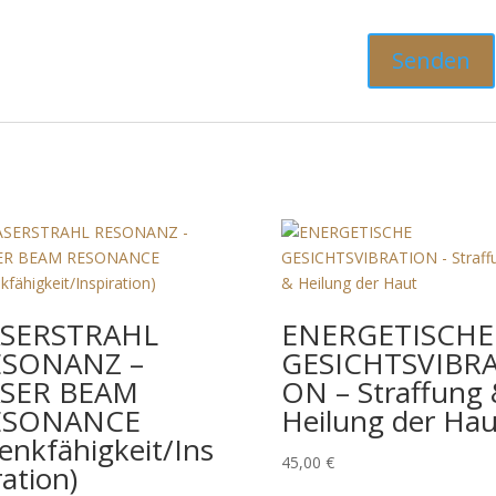
ASERSTRAHL
ENERGETISCHE
ESONANZ –
GESICHTSVIBRA
ASER BEAM
ON – Straffung
ESONANCE
Heilung der Hau
enkfähigkeit/Ins
45,00
€
ration)