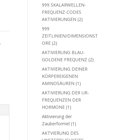
Produkte
999 SKALARWELLEN-
FREQUENZ-CODES
2
AKTIVIERUNGEN
2
Produkte
999
ZEITLINIEN/DIMENSIONST
2
ORE
2
O
Produkte
AKTIVIERUNG BLAU-
2
GOLDENE FREQUENZ
2
Produkte
AKTIVIERUNG DEINER
KÖRPEREIGENEN
1
AMINOSÄUREN
1
Produkt
AKTIVIERUNG DER UR-
FREQUENZEN DER
1
HORMONE
1
Produkt
Aktivierung der
1
Zauberformel
1
Produkt
AKTVIERUNG DES