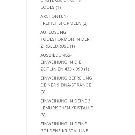
UNSTERBLICHKEITS-
1
CODES
1
Produkt
ARCHONTEN-
2
FREIHEITSFORMELN
2
Produkte
AUFLÖSUNG
TODESHORMON IN DER
1
ZIRBELDRÜSE
1
Produkt
AUSBILDUNGS-
EINWEIHUNG IN DIE
1
ZEITLINIEN 433 - 999
1
Produkt
EINWEIHUNG BEFREIUNG
DEINER 9 DNA-STRÄNGE
3
3
Produkte
EINWEIHUNG IN DEINE 3
LEMURISCHEN KRISTALLE
3
3
Produkte
EINWEIHUNG IN DEINE
GOLDENE KRISTALLINE