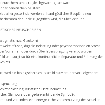
 neurochemisches Ungleichgewicht geschwächt
 oder genetischen Mustern
ederhergestellt sie werden anhand göttlicher Baupläne neu
hschemata der Seele zugegriffen wird, die über Zeit und
NETISCHES NEUSCHREIBEN
 Astigmatismus, Glaukom)
mwelteinflüsse, digitale Belastung oder psychoemotionalen Stress
 der Vorfahren oder durch Überlebensprägung vererbt wurden
lfeld und sorgt so für eine kontinuierliche Reparatur und Stärkung der
chlafs.
t, wird ein biologischer Schutzschild aktiviert, der vor Folgendem
nspruchung
schirmbelastung, künstliche Lichtüberlastung)
Flüche, Glamours oder gedankenbindende Symbolik
nahme und verhindert eine energetische Verschmutzung des visuellen