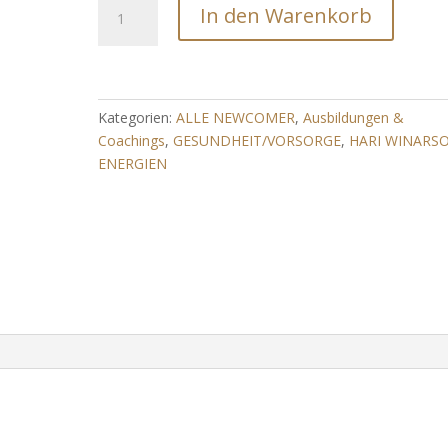
Clarity
In den Warenkorb
Vision
Bio-
Rekonstruktions-
Engine
(Augenleiden
Kategorien:
ALLE NEWCOMER
,
Ausbildungen &
rückgängig
Coachings
,
GESUNDHEIT/VORSORGE
,
HARI WINARS
machen)
ENERGIEN
Menge