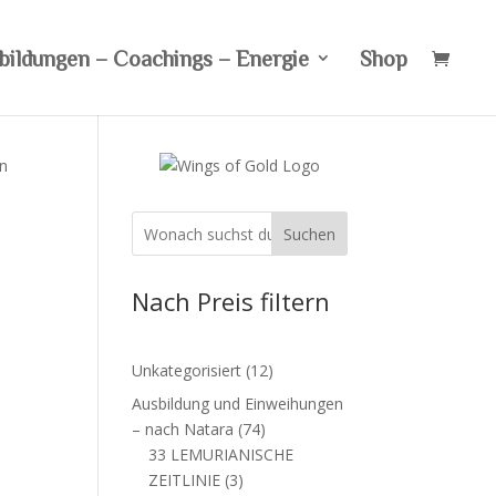
bildungen – Coachings – Energie
Shop
en
Suchen
g
Nach Preis filtern
12
Unkategorisiert
12
Produkte
Ausbildung und Einweihungen
74
– nach Natara
74
Produkte
33 LEMURIANISCHE
3
ZEITLINIE
3