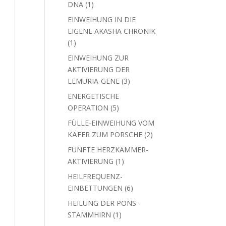
1
DNA
1
Produkt
EINWEIHUNG IN DIE
EIGENE AKASHA CHRONIK
1
1
Produkt
EINWEIHUNG ZUR
AKTIVIERUNG DER
3
LEMURIA-GENE
3
Produkte
ENERGETISCHE
5
OPERATION
5
Produkte
FÜLLE-EINWEIHUNG VOM
2
KÄFER ZUM PORSCHE
2
Produkte
FÜNFTE HERZKAMMER-
1
AKTIVIERUNG
1
Produkt
HEILFREQUENZ-
6
EINBETTUNGEN
6
Produkte
HEILUNG DER PONS -
1
STAMMHIRN
1
Produkt