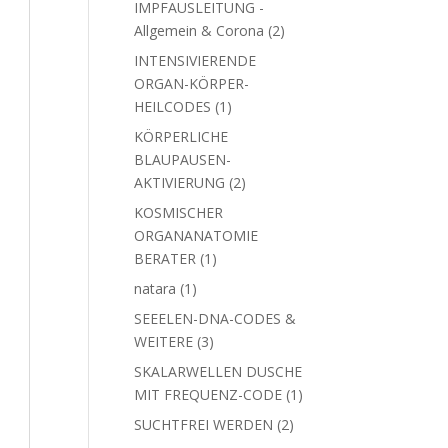
IMPFAUSLEITUNG -
2
Allgemein & Corona
2
Produkte
INTENSIVIERENDE
ORGAN-KÖRPER-
1
HEILCODES
1
Produkt
KÖRPERLICHE
BLAUPAUSEN-
2
AKTIVIERUNG
2
Produkte
KOSMISCHER
ORGANANATOMIE
1
BERATER
1
Produkt
1
natara
1
Produkt
SEEELEN-DNA-CODES &
3
WEITERE
3
Produkte
SKALARWELLEN DUSCHE
1
MIT FREQUENZ-CODE
1
Produkt
2
SUCHTFREI WERDEN
2
Produkte