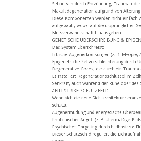
Sehnerven durch Entzündung, Trauma oder
Makuladegeneration aufgrund von Alterung
Diese Komponenten werden nicht einfach wi
aufgebaut , wobei auf die ursprünglichen Se
Blutsverwandtschaft hinausgehen.
GENETISCHE ÜBERSCHREIBUNG & EPIGE
Das System überschreibt:
Erbliche Augenerkrankungen (z. B. Myopie,
Epigenetische Sehverschlechterung durch U
Degenerative Codes, die durch ein Trauma
Es installiert Regenerationsschlüssel im Zel
Sehkraft, auch während der Ruhe oder des S
ANTI-STRIKE-SCHUTZFELD
Wenn sich die neue Sichtarchitektur veranker
schützt:
Augenermüdung und energetische Überbea
Photonischer Angriff (z. B. übermäßige Bild
Psychisches Targeting durch bildbasierte 
Dieser Schutzschild reguliert die Lichtauf