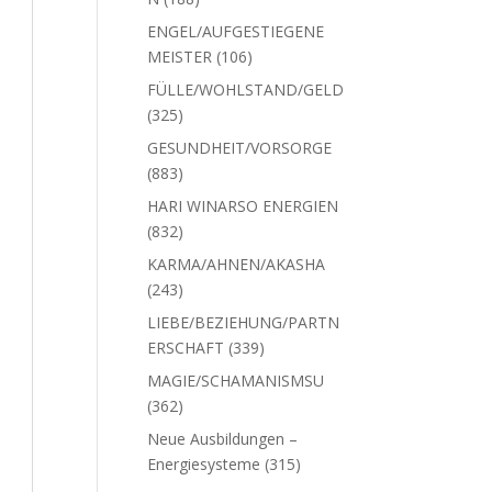
Produkte
ENGEL/AUFGESTIEGENE
106
MEISTER
106
Produkte
FÜLLE/WOHLSTAND/GELD
325
325
Produkte
GESUNDHEIT/VORSORGE
883
883
Produkte
HARI WINARSO ENERGIEN
832
832
Produkte
KARMA/AHNEN/AKASHA
243
243
Produkte
LIEBE/BEZIEHUNG/PARTN
339
ERSCHAFT
339
Produkte
MAGIE/SCHAMANISMSU
362
362
Produkte
Neue Ausbildungen –
315
Energiesysteme
315
Produkte