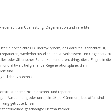
 wieder auf, um Überlastung, Degeneration und vererbte
 ist ein hochdichtes Divinergy-System, das darauf ausgerichtet ist,
u reparieren, wiederherzustellen und zu verbessern . Im Gegensatz zu
uelles oder ätherisches Sehen konzentrieren, dringt diese Engine in die
 und aktiviert tiefgreifende Regenerationspläne, die im
ert sind.
göttliche Biotechnik .
nstruktionsmatrix , die scannt und repariert:
ngen, Ausdünnung oder unregelmäßige Krümmung betroffen sind
rrung getrübte Linsen
ezeptorkollaps geschädigte Netzhautfelder