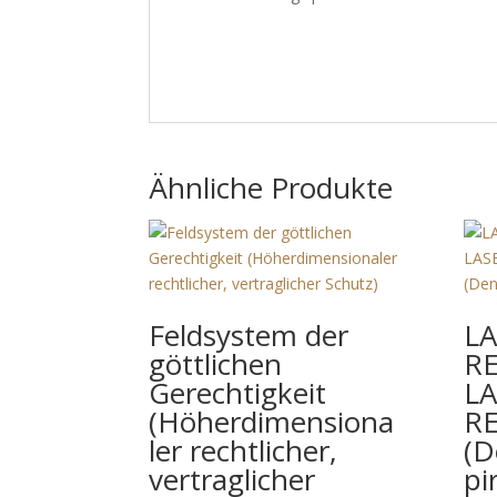
Ähnliche Produkte
Feldsystem der
L
göttlichen
R
Gerechtigkeit
L
(Höherdimensiona
R
ler rechtlicher,
(D
vertraglicher
pi