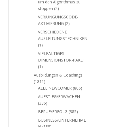
um den Algorithmus zu
2
stoppen
2
Produkte
VERJÜNGUNGSCODE-
2
AKTIVIERUNG
2
Produkte
VERSCHIEDENE
AUSLEITUNGSTECHNIKEN
1
1
Produkt
VIELFÄLTIGES
DIMENSIONSTOR-PAKET
1
1
Produkt
Ausbildungen & Coachings
1811
1811
Produkte
806
ALLE NEWCOMER
806
Produkte
AUFSTIEG/ERWACHEN
336
336
Produkte
385
BERUF/ERFOLG
385
Produkte
BUSINESS/UNTERNEHME
188
N
188