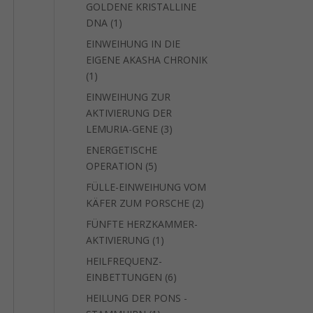
GOLDENE KRISTALLINE
1
DNA
1
Produkt
EINWEIHUNG IN DIE
EIGENE AKASHA CHRONIK
1
1
Produkt
EINWEIHUNG ZUR
AKTIVIERUNG DER
3
LEMURIA-GENE
3
Produkte
ENERGETISCHE
5
OPERATION
5
Produkte
FÜLLE-EINWEIHUNG VOM
2
KÄFER ZUM PORSCHE
2
Produkte
FÜNFTE HERZKAMMER-
1
AKTIVIERUNG
1
Produkt
HEILFREQUENZ-
6
EINBETTUNGEN
6
Produkte
HEILUNG DER PONS -