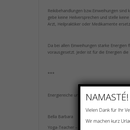
Reikibehandlungen bzw.Einweihungen sind k
gebe keine Heilversprechen und stelle kein
Arzt, Heilpraktiker oder Medikamente erset
Da bei allen Einweihungen starke Energien f
vorausgesetzt. Jeder ist für die Energien di
***
NAMASTÉ!
Energiereiche und liebe Grüße
Vielen Dank für Ihr 
Bella Barbara
Wir machen kurz Urla
Yoga-Teacher – Healing-Coach – Medium