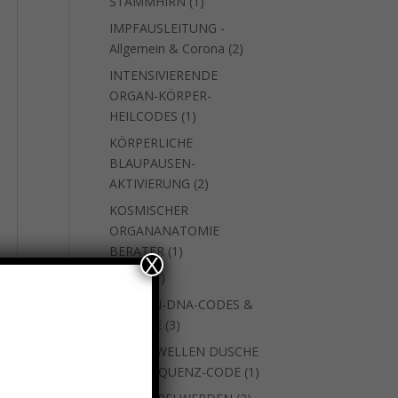
1
STAMMHIRN
1
Produkt
IMPFAUSLEITUNG -
2
Allgemein & Corona
2
Produkte
INTENSIVIERENDE
ORGAN-KÖRPER-
1
HEILCODES
1
Produkt
KÖRPERLICHE
BLAUPAUSEN-
2
AKTIVIERUNG
2
Produkte
KOSMISCHER
ORGANANATOMIE
1
BERATER
1
X
Produkt
1
natara
1
Produkt
SEEELEN-DNA-CODES &
3
WEITERE
3
Produkte
SKALARWELLEN DUSCHE
1
MIT FREQUENZ-CODE
1
Produkt
2