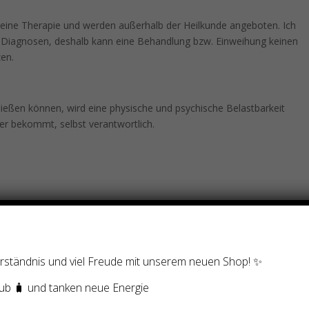
eine Therapie und werden außerhalb der Heilkunde angeboten. Ich
e Diagnosen, deshalb kann eine Behandlung bzw. Einweihung keinen
zen.
ließen können, wird eine physische und psychische Belastbarkeit
e er bekommt, selbst verantwortlich.
Verständnis und viel Freude mit unserem neuen Shop! ✨
ub 🧳 und tanken neue Energie