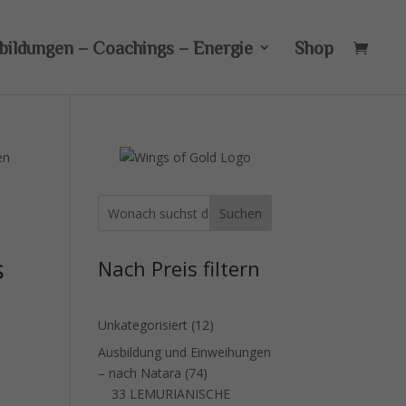
bildungen – Coachings – Energie
Shop
en
Suchen
s
Nach Preis filtern
12
Unkategorisiert
12
Produkte
Ausbildung und Einweihungen
74
– nach Natara
74
Produkte
33 LEMURIANISCHE