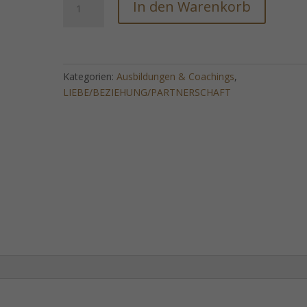
In den Warenkorb
Pheromon
Zaubermittel
-
Anziehen
des
Kategorien:
Ausbildungen & Coachings
,
anderen
LIEBE/BEZIEHUNG/PARTNERSCHAFT
Geschlechts
Menge