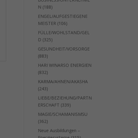
188
N
188
Produkte
ENGEL/AUFGESTIEGENE
106
MEISTER
106
Produkte
FÜLLE/WOHLSTAND/GEL
325
D
325
Produkte
GESUNDHEIT/VORSORGE
883
883
Produkte
HARI WINARSO ENERGIEN
832
832
Produkte
KARMA/AHNEN/AKASHA
243
243
Produkte
LIEBE/BEZIEHUNG/PARTN
339
ERSCHAFT
339
Produkte
MAGIE/SCHAMANISMSU
362
362
Produkte
Neue Ausbildungen –
315
Energiesysteme
315