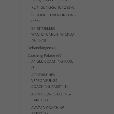
Produkte
370
REINIGUNG/SCHUTZ
370
–
Produkte
SCHÖNHEIT/VERJÜNGUNG
365
365
Produkte
SPIRITUELLES
WACHSTUM/ENTWICKLU
670
NG
670
Produkte
1
Behandlungen
1
Produkt
60
Coaching Pakete
60
Produkte
ANGEL-COACHING-PAKET
1
1
Produkt
ÄTHERISCHES-
VERSORGUNGS-
1
COACHING-PAKET
1
Produkt
AUFSTIEGS-COACHING-
1
PAKET
1
Produkt
AVATAR-COACHING-
3
PAKET
3