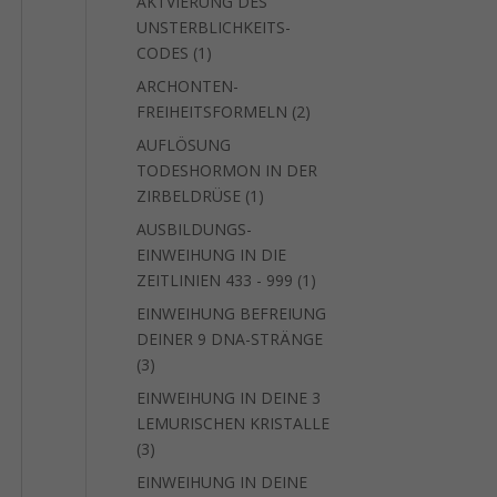
AKTVIERUNG DES
UNSTERBLICHKEITS-
1
CODES
1
Produkt
ARCHONTEN-
2
FREIHEITSFORMELN
2
Produkte
AUFLÖSUNG
TODESHORMON IN DER
1
ZIRBELDRÜSE
1
Produkt
AUSBILDUNGS-
EINWEIHUNG IN DIE
1
ZEITLINIEN 433 - 999
1
Produkt
EINWEIHUNG BEFREIUNG
DEINER 9 DNA-STRÄNGE
3
3
Produkte
EINWEIHUNG IN DEINE 3
LEMURISCHEN KRISTALLE
3
3
Produkte
EINWEIHUNG IN DEINE