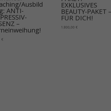
aching/Ausbild
EXKLUSIVES
g: ANTI-
BEAUTY-PAKET 
PRESSIV-
FÜR DICH!
SENZ –
1.800,00
€
rneinweihung!
0
€