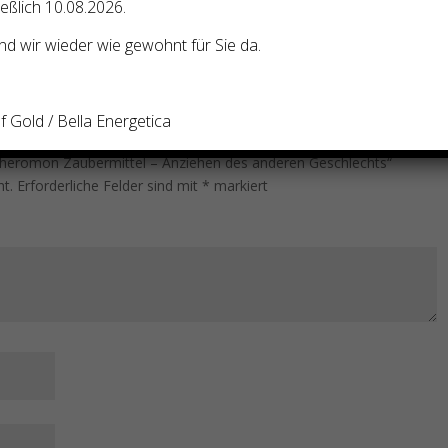
ießlich 10.08.2026.
d wir wieder wie gewohnt für Sie da.
 Gold / Bella Energetica
 Pheromon Zaubermittel – Anziehen des anderen Geschlechts“
ht.
Erforderliche Felder sind mit
*
markiert