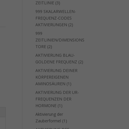
3
ZEITLINIE
3
Produkte
999 SKALARWELLEN-
FREQUENZ-CODES
2
AKTIVIERUNGEN
2
Produkte
999
ZEITLINIEN/DIMENSIONS
2
TORE
2
Produkte
AKTIVIERUNG BLAU-
2
GOLDENE FREQUENZ
2
Produkte
AKTIVIERUNG DEINER
KÖRPEREIGENEN
1
AMINOSÄUREN
1
Produkt
AKTIVIERUNG DER UR-
FREQUENZEN DER
1
HORMONE
1
Produkt
Aktivierung der
1
Zauberformel
1
Produkt