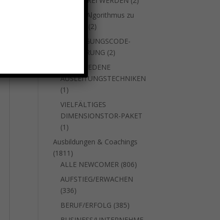
SUCHTFREI WERDEN
2
Produkte
um den Algorithmus zu
2
stoppen
2
Produkte
VERJÜNGUNGSCODE-
2
AKTIVIERUNG
2
Produkte
VERSCHIEDENE
AUSLEITUNGSTECHNIKEN
1
1
Produkt
VIELFÄLTIGES
DIMENSIONSTOR-PAKET
1
1
Produkt
Ausbildungen & Coachings
1811
1811
Produkte
806
ALLE NEWCOMER
806
Produkte
AUFSTIEG/ERWACHEN
336
336
Produkte
385
BERUF/ERFOLG
385
Produkte
BUSINESS/UNTERNEHME