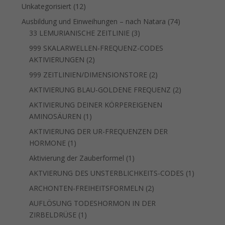
12
Unkategorisiert
12
Produkte
74
Ausbildung und Einweihungen – nach Natara
74
3
Produkte
33 LEMURIANISCHE ZEITLINIE
3
Produkte
999 SKALARWELLEN-FREQUENZ-CODES
2
AKTIVIERUNGEN
2
Produkte
2
999 ZEITLINIEN/DIMENSIONSTORE
2
Produkte
2
AKTIVIERUNG BLAU-GOLDENE FREQUENZ
2
Produkte
AKTIVIERUNG DEINER KÖRPEREIGENEN
1
AMINOSÄUREN
1
Produkt
AKTIVIERUNG DER UR-FREQUENZEN DER
1
HORMONE
1
Produkt
1
Aktivierung der Zauberformel
1
Produkt
1
AKTVIERUNG DES UNSTERBLICHKEITS-CODES
1
Produkt
2
ARCHONTEN-FREIHEITSFORMELN
2
Produkte
AUFLÖSUNG TODESHORMON IN DER
1
ZIRBELDRÜSE
1