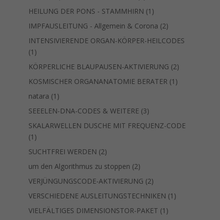
Produkte
1
HEILUNG DER PONS - STAMMHIRN
1
Produkt
2
IMPFAUSLEITUNG - Allgemein & Corona
2
Produkte
INTENSIVIERENDE ORGAN-KÖRPER-HEILCODES
1
1
Produkt
2
KÖRPERLICHE BLAUPAUSEN-AKTIVIERUNG
2
Produkte
1
KOSMISCHER ORGANANATOMIE BERATER
1
Produkt
1
natara
1
Produkt
3
SEEELEN-DNA-CODES & WEITERE
3
Produkte
SKALARWELLEN DUSCHE MIT FREQUENZ-CODE
1
1
Produkt
2
SUCHTFREI WERDEN
2
Produkte
2
um den Algorithmus zu stoppen
2
Produkte
2
VERJÜNGUNGSCODE-AKTIVIERUNG
2
Produkte
1
VERSCHIEDENE AUSLEITUNGSTECHNIKEN
1
Produkt
1
VIELFÄLTIGES DIMENSIONSTOR-PAKET
1