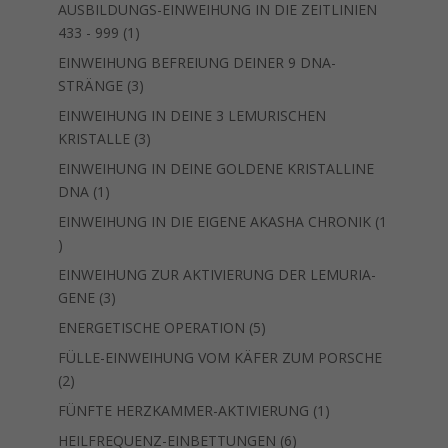
Produkt
AUSBILDUNGS-EINWEIHUNG IN DIE ZEITLINIEN
1
433 - 999
1
Produkt
EINWEIHUNG BEFREIUNG DEINER 9 DNA-
3
STRÄNGE
3
Produkte
EINWEIHUNG IN DEINE 3 LEMURISCHEN
3
KRISTALLE
3
Produkte
EINWEIHUNG IN DEINE GOLDENE KRISTALLINE
1
DNA
1
Produkt
EINWEIHUNG IN DIE EIGENE AKASHA CHRONIK
1
1
Produkt
EINWEIHUNG ZUR AKTIVIERUNG DER LEMURIA-
3
GENE
3
Produkte
5
ENERGETISCHE OPERATION
5
Produkte
FÜLLE-EINWEIHUNG VOM KÄFER ZUM PORSCHE
2
2
Produkte
1
FÜNFTE HERZKAMMER-AKTIVIERUNG
1
Produkt
6
HEILFREQUENZ-EINBETTUNGEN
6