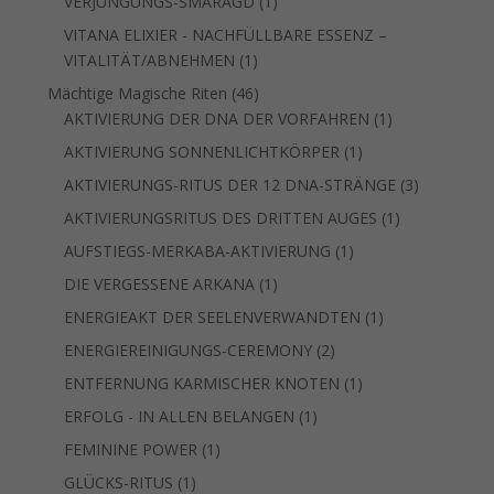
1
VERJÜNGUNGS-SMARAGD
1
Produkt
VITANA ELIXIER - NACHFÜLLBARE ESSENZ –
1
VITALITÄT/ABNEHMEN
1
Produkt
46
Mächtige Magische Riten
46
Produkte
1
AKTIVIERUNG DER DNA DER VORFAHREN
1
Produkt
1
AKTIVIERUNG SONNENLICHTKÖRPER
1
Produkt
3
AKTIVIERUNGS-RITUS DER 12 DNA-STRÄNGE
3
Produkte
1
AKTIVIERUNGSRITUS DES DRITTEN AUGES
1
Produkt
1
AUFSTIEGS-MERKABA-AKTIVIERUNG
1
Produkt
1
DIE VERGESSENE ARKANA
1
Produkt
1
ENERGIEAKT DER SEELENVERWANDTEN
1
Produkt
2
ENERGIEREINIGUNGS-CEREMONY
2
Produkte
1
ENTFERNUNG KARMISCHER KNOTEN
1
Produkt
1
ERFOLG - IN ALLEN BELANGEN
1
Produkt
1
FEMININE POWER
1
Produkt
1
GLÜCKS-RITUS
1