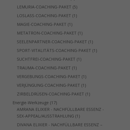
Produkt
5
LEMURIA-COACHING-PAKET
5
Produkte
1
LOSLASS-COACHING-PAKET
1
Produkt
1
MAGIE-COACHING-PAKET
1
Produkt
1
METATRON-COACHING-PAKET
1
Produkt
1
SEELENPARTNER-COACHING-PAKET
1
Produkt
1
SPORT-VITALITÄTS-COACHING-PAKET
1
Produkt
1
SUCHTFREI-COACHING-PAKET
1
Produkt
1
TRAUMA-COACHING-PAKET
1
Produkt
1
VERGEBUNGS-COACHING-PAKET
1
Produkt
1
VERJÜNGUNG-COACHING-PAKET
1
Produkt
1
ZIRBELDRÜSEN-COACHING-PAKET
1
Produkt
17
Energie-Werkzeuge
17
Produkte
AMRANA ELIXIER - NACHFÜLLBARE ESSENZ -
1
SEX-APPEAL/AUSSTRAHLUNG
1
Produkt
DIVANA ELIXIER - NACHFÜLLBARE ESSENZ –