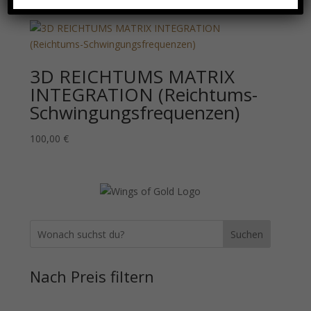
3D REICHTUMS MATRIX
INTEGRATION (Reichtums-
Schwingungsfrequenzen)
100,00
€
Suchen
Nach Preis filtern