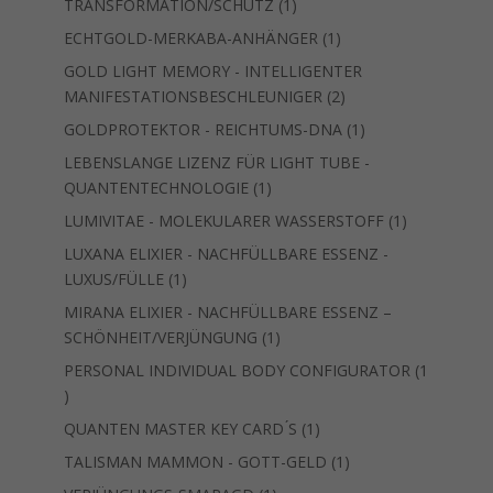
1
TRANSFORMATION/SCHUTZ
1
Produkt
1
ECHTGOLD-MERKABA-ANHÄNGER
1
Produkt
GOLD LIGHT MEMORY - INTELLIGENTER
2
MANIFESTATIONSBESCHLEUNIGER
2
Produkte
1
GOLDPROTEKTOR - REICHTUMS-DNA
1
Produkt
LEBENSLANGE LIZENZ FÜR LIGHT TUBE -
1
QUANTENTECHNOLOGIE
1
Produkt
1
LUMIVITAE - MOLEKULARER WASSERSTOFF
1
Produkt
LUXANA ELIXIER - NACHFÜLLBARE ESSENZ -
1
LUXUS/FÜLLE
1
Produkt
MIRANA ELIXIER - NACHFÜLLBARE ESSENZ –
1
SCHÖNHEIT/VERJÜNGUNG
1
Produkt
PERSONAL INDIVIDUAL BODY CONFIGURATOR
1
1
Produkt
1
QUANTEN MASTER KEY CARD ́S
1
Produkt
1
TALISMAN MAMMON - GOTT-GELD
1
Produkt