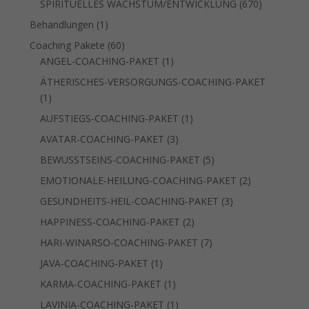
670
SPIRITUELLES WACHSTUM/ENTWICKLUNG
670
Produkte
1
Behandlungen
1
Produkt
60
Coaching Pakete
60
Produkte
1
ANGEL-COACHING-PAKET
1
Produkt
ÄTHERISCHES-VERSORGUNGS-COACHING-PAKET
1
1
Produkt
1
AUFSTIEGS-COACHING-PAKET
1
Produkt
3
AVATAR-COACHING-PAKET
3
Produkte
5
BEWUSSTSEINS-COACHING-PAKET
5
Produkte
2
EMOTIONALE-HEILUNG-COACHING-PAKET
2
Produkte
3
GESUNDHEITS-HEIL-COACHING-PAKET
3
Produkte
2
HAPPINESS-COACHING-PAKET
2
Produkte
7
HARI-WINARSO-COACHING-PAKET
7
Produkte
1
JAVA-COACHING-PAKET
1
Produkt
1
KARMA-COACHING-PAKET
1
Produkt
1
LAVINIA-COACHING-PAKET
1