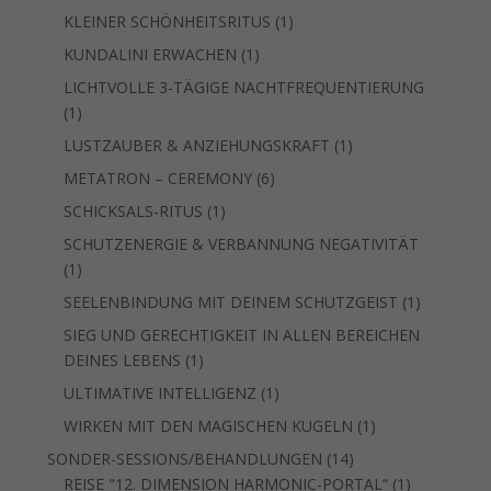
Produkt
1
KLEINER SCHÖNHEITSRITUS
1
Produkt
1
KUNDALINI ERWACHEN
1
Produkt
LICHTVOLLE 3-TÄGIGE NACHTFREQUENTIERUNG
1
1
Produkt
1
LUSTZAUBER & ANZIEHUNGSKRAFT
1
Produkt
6
METATRON – CEREMONY
6
Produkte
1
SCHICKSALS-RITUS
1
Produkt
SCHUTZENERGIE & VERBANNUNG NEGATIVITÄT
1
1
Produkt
1
SEELENBINDUNG MIT DEINEM SCHUTZGEIST
1
Produkt
SIEG UND GERECHTIGKEIT IN ALLEN BEREICHEN
1
DEINES LEBENS
1
Produkt
1
ULTIMATIVE INTELLIGENZ
1
Produkt
1
WIRKEN MIT DEN MAGISCHEN KUGELN
1
Produkt
14
SONDER-SESSIONS/BEHANDLUNGEN
14
Produkte
1
REISE "12. DIMENSION HARMONIC-PORTAL“
1