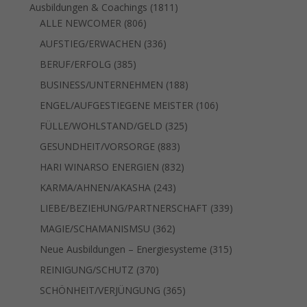
Produkt
1811
Ausbildungen & Coachings
1811
806
Produkte
ALLE NEWCOMER
806
Produkte
336
AUFSTIEG/ERWACHEN
336
Produkte
385
BERUF/ERFOLG
385
Produkte
188
BUSINESS/UNTERNEHMEN
188
Produkte
106
ENGEL/AUFGESTIEGENE MEISTER
106
Produkte
325
FÜLLE/WOHLSTAND/GELD
325
Produkte
883
GESUNDHEIT/VORSORGE
883
Produkte
832
HARI WINARSO ENERGIEN
832
Produkte
243
KARMA/AHNEN/AKASHA
243
Produkte
339
LIEBE/BEZIEHUNG/PARTNERSCHAFT
339
Produkte
362
MAGIE/SCHAMANISMSU
362
Produkte
315
Neue Ausbildungen – Energiesysteme
315
Produkte
370
REINIGUNG/SCHUTZ
370
Produkte
365
SCHÖNHEIT/VERJÜNGUNG
365
Produkte