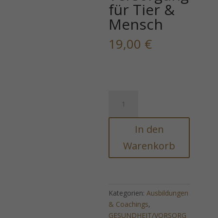
für Tier &
Mensch
19,00
€
Biotin
Energie
999
In den
-
Ätherische
Warenkorb
lebenswichtige
Versorgung
für
Tier
Kategorien:
Ausbildungen
&
& Coachings
,
Mensch
GESUNDHEIT/VORSORG