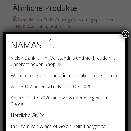
Ähnliche Produkte
X
Aszendenten-Code-Clearing
NAMASTÉ!
(Aktivierung spiritueller DNA
& Ausrichtung Höheres
Vielen Dank für Ihr Verständnis und viel Freude mit
Selbst)
unserem neuen Shop! ✨
100,00
€
Wir machen kurz Urlaub 🧳 und tanken neue Energie
vom 30.07 bis einschließlich 10.08.2026.
Ab dem 11.08.2026 sind wir wieder wie gewohnt für
Präsidentielles Gold – Gold
Sie da.
ins Leben ziehen
Herzliche Grüße
28,00
€
Ihr Team von Wings of Gold / Bella Energetica